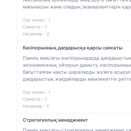
мағынасын және оладың эквиваленттерін қар
Оқу жылы - 1
Семестр - 1
Несиелер - 3
Кәсіпорынның дағдарысқа қарсы саясаты
Пәннің мақсаты-кәсіпорындарда дағдарыстық
экономикалық ойлауын дамыту, кәсіпорынның
бағытталған нақты шараларды жүзеге асыруға
дағдарыстық жағдайларды мемлекеттік ретте
Оқу жылы - 1
Семестр - 1
Несиелер - 5
Стратегиялық менеджмент
Пәннің мақсаты-стратегиялық менеджмент сал