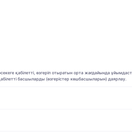
әсекеге қабілетті, өзгеріп отыратын орта жағдайында ұйымд
қабілетті басшыларды (өзгерістер көшбасшыларын) даярлау.