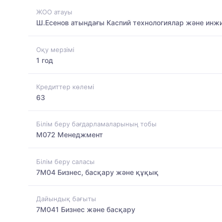
ЖОО атауы
Ш.Есенов атындағы Каспий технологиялар және инжи
Оқу мерзімі
1 год
Кредиттер көлемі
63
Білім беру бағдарламаларының тобы
M072 Менеджмент
Білім беру саласы
7M04 Бизнес, басқару және құқық
Дайындық бағыты
7M041 Бизнес және басқару