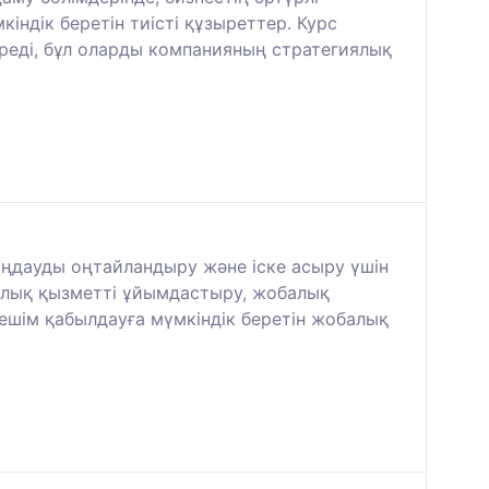
ндік беретін тиісті құзыреттер. Курс
реді, бұл оларды компанияның стратегиялық
аңдауды оңтайландыру және іске асыру үшін
балық қызметті ұйымдастыру, жобалық
шешім қабылдауға мүмкіндік беретін жобалық