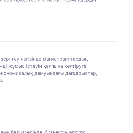
зерттеу негізінде магистранттардың
і жұмыс істеуін қалпына келтіруге
к-экономикалық дамуындағы дағдарыстар,
ы.
му бөлімдерінде, бизнестің әртүрлі