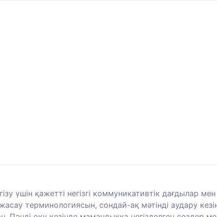
гізу үшін қажетті негізгі коммуникативтік дағдылар м
 жасау терминологиясын, сондай-ақ мәтінді аудару ке
 Пәнді оқу кезінде мамандыққа негізделген сөздер мен 