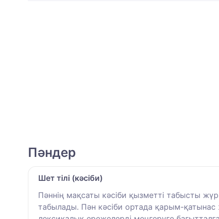
Пәндер
Шет тілі (кәсіби)
Пәннің мақсаты кәсіби қызметті табысты жүр
табылады. Пән кәсіби ортада қарым-қатынас
лексикалық ережелерді меңгеруге бағытталған.