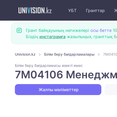
ҰБТ
Гранттар
Ж
Грант байқауының нәтижелері
осы бетте
10
Біздің
инстаграмға
жазылыңыз, гранттық ба
Univision.kz
Білім беру бағдарламалары
7M04106
Білім беру бағдарламасы өзекті емес
7M04106 Менеджмент
Жалпы мәліметтер