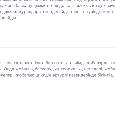
және басқару қызметтерінде сәтті жұмыс істеуге мүмкі
еджмент құралдарын зерделейді және іс жүзінде меңге
ындайды.
теріне қол жеткізуге бағытталған тиімді жобаларды т
ды. Онда жобалық басқарудың теориялық негіздері, жо
елері, жобалық циклдің әртүрлі кезеңдерінде білікті 