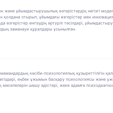
 және ұйымдастырушылық өзгерістердің негізгі модел
ін қолдана отырып, ұйымдағы өзгерістер мен инновац
рда өзгерістер енгізудің әртүрлі тәсілдері, ұйымдасты
удың заманауи құралдары ұсынылған.
мамандардың кәсіби-психологиялық құзыреттілігін қал
егіздері, еңбек ұжымын басқару психологиясы және ұж
қ мәселелерін шешу әдістері, жеке адамға психодиагн