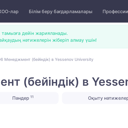
ОО-лар
Білім беру бағдарламалары
Професси
 тамызға дейін жарияланады.
йқаудың нәтижелерін жіберіп алмау үшін!
 Менеджмент (бейіндік) в Yessenov University
 (бейіндік) в Yessen
11
Пәндер
Оқыту нәтижелер