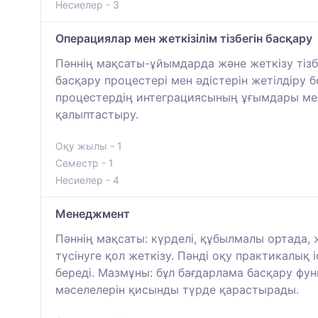
Несиелер - 3
Операциялар мен жеткізілім тізбегін басқару
Пәннің мақсаты-ұйымдарда және жеткізу тіз
басқару процестері мен әдістерін жетілдіру 
процестердің интеграциясының ұғымдары мен
қалыптастыру.
Оқу жылы - 1
Семестр - 1
Несиелер - 4
Менеджмент
Пәннің мақсаты: күрделі, құбылмалы ортада,
түсінуге қол жеткізу. Пәнді оқу практикалық
береді. Мазмұны: бұл бағдарлама басқару фу
мәселелерін қисынды түрде қарастырады.