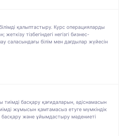
білімді қалыптастыру. Курс операцияларды
еткізу тізбегіндегі негізгі бизнес-
у саласындағы білім мен дағдылар жүйесін
ы тиімді басқару қағидаларын, әдіснамасын
тиімді жұмысын қамтамасыз етуге мүмкіндік
ды басқару және ұйымдастыру мәдениеті