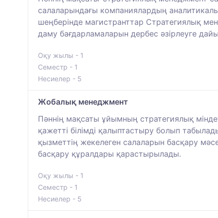
салаларындағы компаниялардың аналитикалық 
шеңберінде магистранттар Стратегиялық мен
даму бағдарламаларын дербес әзірлеуге дай
Оқу жылы - 1
Семестр - 1
Несиелер - 5
Жобалық менеджмент
Пәннің мақсаты ұйымның стратегиялық міндет
қажетті білімді қалыптастыру болып табыла
қызметтің жекелеген салаларын басқару мәсел
басқару құралдары қарастырылады.
Оқу жылы - 1
Семестр - 1
Несиелер - 5