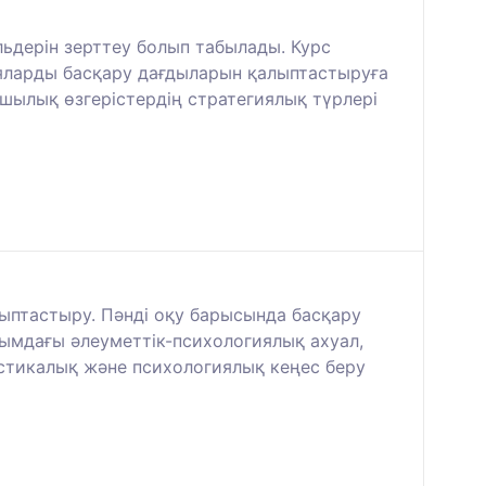
ьдерін зерттеу болып табылады. Курс
ияларды басқару дағдыларын қалыптастыруға
рушылық өзгерістердің стратегиялық түрлері
ыптастыру. Пәнді оқу барысында басқару
ымдағы әлеуметтік-психологиялық ахуал,
остикалық және психологиялық кеңес беру