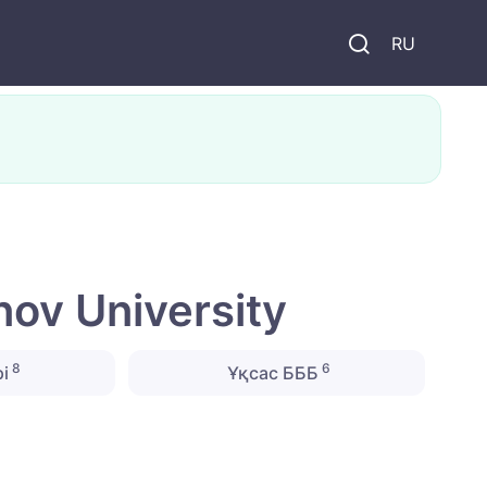
и
RU
ov University
8
6
і
Ұқсас БББ