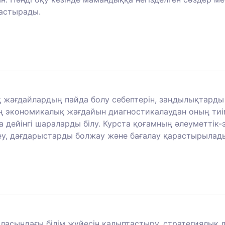
астырады.
 жағдайлардың пайда болу себептерін, заңдылықтарды 
 экономикалық жағдайын диагностикалаудан оның тиімд
 дейінгі шараларды білу. Курста қоғамның әлеуметті
у, дағдарыстарды болжау және бағалау қарастырылад
асындағы білім жүйесін қалыптастыру, стратегиялық да