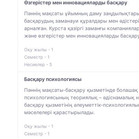
Өзгерістер мен инновацияларды басқару
Пәннің мақсаты ұйымның даму заңдылықтарын
басқарудың заманауи құралдары мен әдістер
арналған. Курста қазіргі заманғы компанияла
және өзгерістер мен инновацияларды басқар
Оқу жылы - 1
Семестр - 1
Несиелер - 5
Басқару психологиясы
Пәннің мақсаты-басқару қызметінде болашақ 
психологиясының теориялық – әдіснамалық н
басқару қызметінің әлеуметтік-психологиялы
мәселелері қарастырылады.
Оқу жылы - 1
Семестр - 1