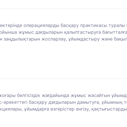
бектерінде операцияларды басқару практикасы туралы 
бойынша жұмыс дағдыларын қалыптастыруға бағытталған; ж
 заңдылықтарын жоспарлау, ұйымдастыру және бақыла
 жоғары белгісіздік жағдайында жұмыс жасайтын ұйымд
 іс-әрекеттегі басқару дағдыларын дамытуға, ұйымның 
нкциялары, ұйымдарға өзгерістер енгізу, қақтығыстар