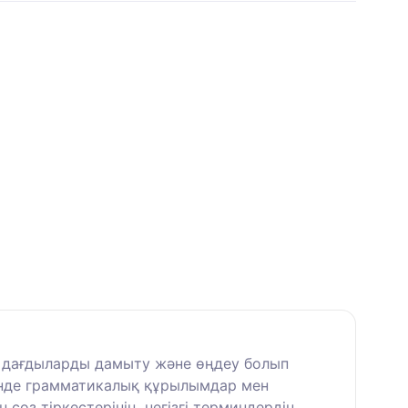
ен дағдыларды дамыту және өңдеу болып
зінде грамматикалық құрылымдар мен
сөз тіркестерінің, негізгі терминдердің