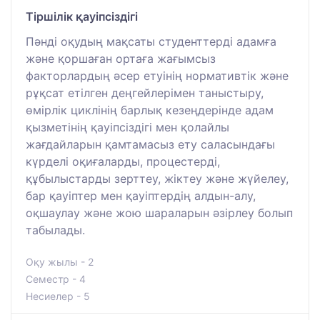
Тіршілік қауіпсіздігі
Пәнді оқудың мақсаты студенттерді адамға
және қоршаған ортаға жағымсыз
факторлардың әсер етуінің нормативтік және
рұқсат етілген деңгейлерімен таныстыру,
өмірлік циклінің барлық кезеңдерінде адам
қызметінің қауіпсіздігі мен қолайлы
жағдайларын қамтамасыз ету саласындағы
күрделі оқиғаларды, процестерді,
құбылыстарды зерттеу, жіктеу және жүйелеу,
бар қауіптер мен қауіптердің алдын-алу,
оқшаулау және жою шараларын әзірлеу болып
табылады.
Оқу жылы - 2
Семестр - 4
Несиелер - 5