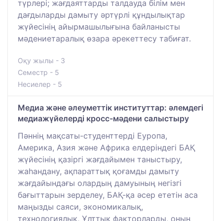
түрлері; жағдаяттарды талдауда білім мен
дағдыларды дамыту әртүрлі құндылықтар
жүйесінің айырмашылығына байланысты
мәдениетаралық өзара әрекеттесу табиғат.
Оқу жылы - 3
Семестр - 5
Несиелер - 5
Медиа және әлеуметтік институттар: әлемдегі
медиажүйелерді кросс-мәдени салыстыру
Пәннің мақсаты-студенттерді Еуропа,
Америка, Азия және Африка елдеріндегі БАҚ
жүйесінің қазіргі жағдайымен таныстыру,
жаһандану, ақпараттық қоғамды дамыту
жағдайындағы олардың дамуының негізгі
бағыттарын зерделеу, БАҚ-қа әсер ететін аса
маңызды саяси, экономикалық,
технологиялық, Ұлттық факторларды, оның