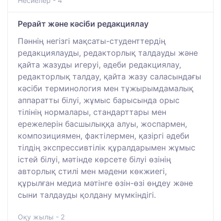
Несиелер - 4
Рерайт және кәсіби редакциялау
Пәннің негізгі мақсаты-студенттердің
редакциялауды, редакторлық талдауды және
қайта жазуды игеруі, әдеби редакциялау,
редакторлық талдау, қайта жазу саласындағы
кәсіби терминология мен тұжырымдамалық
аппаратты білуі, жұмыс барысында орыс
тілінің нормалары, стандарттары мен
ережелерін басшылыққа алуы, жоспармен,
композициямен, фактілермен, қазіргі әдеби
тілдің экспрессивтілік құралдарымен жұмыс
істей білуі, мәтінде көрсете білуі өзінің
авторлық стилі мен мәдени көкжиегі,
құрылған медиа мәтінге өзін-өзі өңдеу және
сыни талдауды қолдану мүмкіндігі.
Оқу жылы - 2