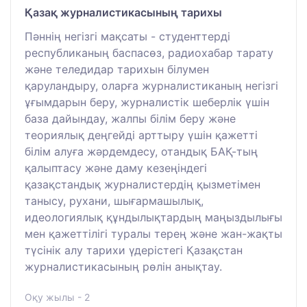
Қазақ журналистикасының тарихы
Пәннің негізгі мақсаты - студенттерді
республиканың баспасөз, радиохабар тарату
және теледидар тарихын білумен
қаруландыру, оларға журналистиканың негізгі
ұғымдарын беру, журналистік шеберлік үшін
база дайындау, жалпы білім беру және
теориялық деңгейді арттыру үшін қажетті
білім алуға жәрдемдесу, отандық БАҚ-тың
қалыптасу және даму кезеңіндегі
қазақстандық журналистердің қызметімен
танысу, рухани, шығармашылық,
идеологиялық құндылықтардың маңыздылығы
мен қажеттілігі туралы терең және жан-жақты
түсінік алу тарихи үдерістегі Қазақстан
журналистикасының рөлін анықтау.
Оқу жылы - 2