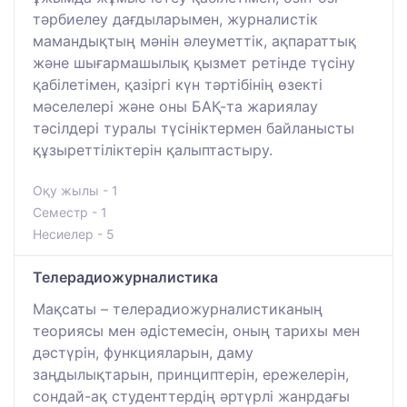
тәрбиелеу дағдыларымен, журналистік
мамандықтың мәнін әлеуметтік, ақпараттық
және шығармашылық қызмет ретінде түсіну
қабілетімен, қазіргі күн тәртібінің өзекті
мәселелері және оны БАҚ-та жариялау
тәсілдері туралы түсініктермен байланысты
құзыреттіліктерін қалыптастыру.
Оқу жылы - 1
Семестр - 1
Несиелер - 5
Телерадиожурналистика
Мақсаты – телерадиожурналистиканың
теориясы мен әдістемесін, оның тарихы мен
дәстүрін, функцияларын, даму
заңдылықтарын, принциптерін, ережелерін,
сондай-ақ студенттердің әртүрлі жанрдағы