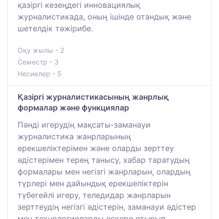
қазіргі кезеңдегі инновациялық
журналистикада, оның ішінде отандық және
шетелдік тәжірибе.
Оқу жылы - 2
Семестр - 3
Несиелер - 5
Қазіргі журналистикасының жанрлық
формалар және функциялар
Пәнді игерудің мақсаты-заманауи
журналистика жанрларының
ерекшеліктерімен және оларды зерттеу
әдістерімен терең танысу, хабар таратудың
формалары мен негізгі жанрларын, олардың
түрлері мен дайындық ерекшеліктерін
түбегейлі игеру, теледидар жанрларын
зерттеудің негізгі әдістерін, заманауи әдістер
мен технологияларды ескере отырып,