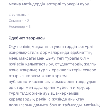
медиа мәтіндердің әртүрлі түрлерін құру.
Оқу жылы - 1
Семестр - 2
Несиелер - 3
Әдебиет теориясы
Оқу пәнінің мақсаты студенттердің әртүрлі
жанрлық-стиль формаларында әдебиеттің
мәні, мақсаты мен шығу тегі туралы білім
жүйесін қалыптастыру, студенттердің жалпы
және жанрлық-түрлік ерекшеліктерін ескере
отырып, көркем және көркем-
публицистикалық шығармаларды талдаудың
әдістері мен әдістерінің жүйесін игеру, әр
түрлі тілдік және ауызша-көркемдік
құралдардың рөлін іс жүзінде анықтау
дағдыларын дамыту болып табылады. мәтіннің