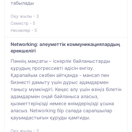
табылады
Оқу жылы - 3
Семестр - 5
Несиелер - 5
Networking: әлеуметтік коммуникациялардың
ерекшелігі
Пәннің мақсаты – іскерлік байланыстарды
құрудың прогрессивті әдісін енгізу.
Қарапайым сөзбен айтқанда - мансап пен
бизнесті дамыту үшін дұрыс адамдармен
танысу мүмкіндігі. Кеңес алу үшін өзіңіз білетін
адамдармен оңай байланыса аласыз,
қызметтеріңізді немесе өнімдеріңізді ұсына
аласыз. Networking бір салада сарапшылар
қауымдастығын құруды қамтиды.
Оқу жылы - 3