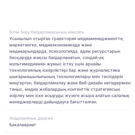
Білім беру бағдарламасының мақсаты
Ұсынылып отырған траектория медиаменеджментте,
маркетингке, медиаэкономикада және
медиаарындарда, психологияда, адам ресурстарын
басқаруда жақсы бағдарланатын, сондай-ақ
мультимедиамен жұмыс істеу үшін арнайы
технологиялық іскерліктері бар және журналистика
шығармашылығының технологиялары мен тәсілдерін
меңгерген, бағдарламалау және Веб-дизайн негіздерімен
таныс, медиа жобалардың контенттік стратегиясын
әзірлеу мен іске асыруды жүзеге асыра алатын салалық
менеджерлерді дайындауға бағытталған.
Академиялық дәреже
Бакалавриат