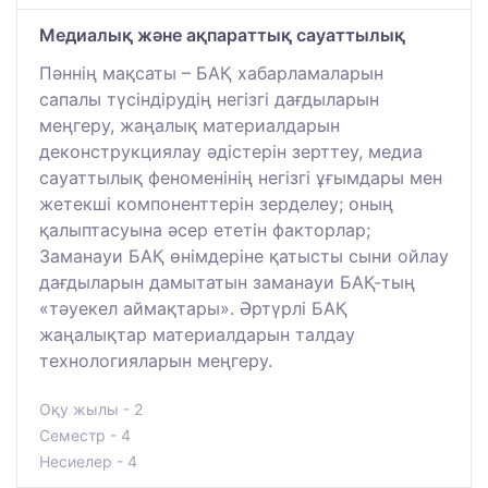
Медиалық және ақпараттық сауаттылық
Пәннің мақсаты – БАҚ хабарламаларын
сапалы түсіндірудің негізгі дағдыларын
меңгеру, жаңалық материалдарын
деконструкциялау әдістерін зерттеу, медиа
сауаттылық феноменінің негізгі ұғымдары мен
жетекші компоненттерін зерделеу; оның
қалыптасуына әсер ететін факторлар;
Заманауи БАҚ өнімдеріне қатысты сыни ойлау
дағдыларын дамытатын заманауи БАҚ-тың
«тәуекел аймақтары». Әртүрлі БАҚ
жаңалықтар материалдарын талдау
технологияларын меңгеру.
Оқу жылы - 2
Семестр - 4
Несиелер - 4