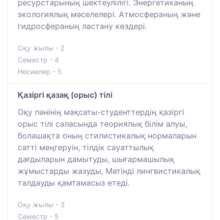
ресурстарының шектеулілігі. Энергетиканың
экологиялық мәселелері. Атмосфераның және
гидросфераның ластану көздері.
Оқу жылы - 2
Семестр - 4
Несиелер - 5
Қазіргі қазақ (орыс) тілі
Оқу пәнінің мақсаты-студенттердің қазіргі
орыс тілі саласында теориялық білім алуы,
болашақта оның стилистикалық нормаларын
сәтті меңгеруін, тілдік сауаттылық
дағдыларын дамытуды, шығармашылық
жұмыстарды жазуды, Мәтінді лингвистикалық
талдауды қамтамасыз етеді.
Оқу жылы - 3
Семестр - 5