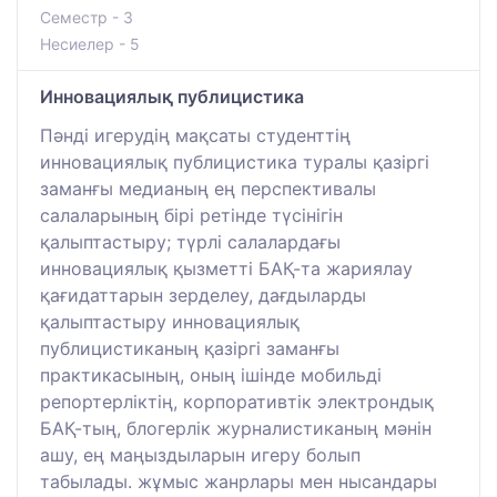
Семестр - 3
Несиелер - 5
Инновациялық публицистика
Пәнді игерудің мақсаты студенттің
инновациялық публицистика туралы қазіргі
заманғы медианың ең перспективалы
салаларының бірі ретінде түсінігін
қалыптастыру; түрлі салалардағы
инновациялық қызметті БАҚ-та жариялау
қағидаттарын зерделеу, дағдыларды
қалыптастыру инновациялық
публицистиканың қазіргі заманғы
практикасының, оның ішінде мобильді
репортерліктің, корпоративтік электрондық
БАҚ-тың, блогерлік журналистиканың мәнін
ашу, ең маңыздыларын игеру болып
табылады. жұмыс жанрлары мен нысандары