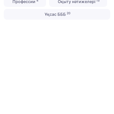
4
15
Профессии
Оқыту нәтижелері
20
Ұқсас БББ