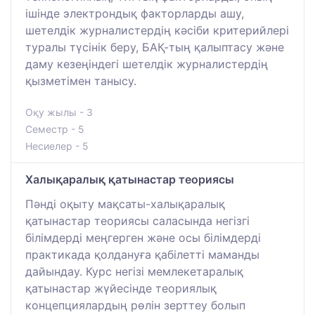
ішінде электрондық факторларды ашу,
шетелдік журналистердің кәсіби критерийлері
туралы түсінік беру, БАҚ-тың қалыптасу және
даму кезеңіндегі шетелдік журналистердің
қызметімен танысу.
Оқу жылы - 3
Семестр - 5
Несиелер - 5
Халықаралық қатынастар теориясы
Пәнді оқыту мақсаты-халықаралық
қатынастар теориясы саласында негізгі
білімдерді меңгерген және осы білімдерді
практикада қолдануға қабілетті маманды
дайындау. Курс негізі мемлекетаралық
қатынастар жүйесінде теориялық
концепциялардың рөлін зерттеу болып