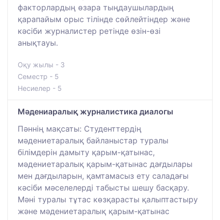
факторлардың өзара тыңдаушылардың
қарапайым орыс тілінде сөйлейтіндер және
кәсіби журналистер ретінде өзін-өзі
анықтауы.
Оқу жылы - 3
Семестр - 5
Несиелер - 5
Мәдениаралық журналистика диалогы
Пәннің мақсаты: Студенттердің
мәдениетаралық байланыстар туралы
білімдерін дамыту қарым-қатынас,
мәдениетаралық қарым-қатынас дағдылары
мен дағдыларын, қамтамасыз ету саладағы
кәсіби мәселелерді табысты шешу басқару.
Мәні туралы тұтас көзқарасты қалыптастыру
және мәдениетаралық қарым-қатынас