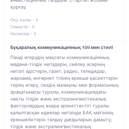
қорғау.
Оқу жылы - 3
Семестр - 5
Несиелер - 5
Бұқаралық коммуникацияның тілі мен стилі
Пәнді игерудің мақсаты коммуникацияның
мәдени-тілдік негіздерін, сөйлеу әсерінің
негізгі әдістерін, газет, радио, теледидар,
жарнама, интернет тілінің ерекше қасиеттерін
терең игеру, сөздің мазмұны мен формасының
арақатынасы туралы, коммуникациядағы
нақты тілдік және экстралингвистикалық
факторлардың өзара әрекеттестігі туралы
қалыптасқан идеялар негізінде БАҚ мәтінінің
ерекшеліктерін талдау дағдыларын дамыту,
тілдік және экстралингвистикалық