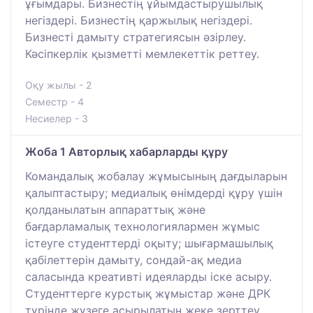
ұғымдары. Бизнестің ұйымдастырушылық
негіздері. Бизнестің қаржылық негіздері.
Бизнесті дамыту стратегиясын әзірлеу.
Кәсіпкерлік қызметті мемлекеттік реттеу.
Оқу жылы - 2
Семестр - 4
Несиелер - 3
Жоба 1 Авторлық хабарларды құру
Командалық жобалау жұмысының дағдыларын
қалыптастыру; медиалық өнімдерді құру үшін
қолданылатын аппараттық және
бағдарламалық технологиялармен жұмыс
істеуге студенттерді оқыту; шығармашылық
қабілеттерін дамыту, сондай-ақ медиа
саласында креативті идеяларды іске асыру.
Студенттерге курстық жұмыстар және ДРК
түрінде жүзеге асырылатын жеке зерттеу