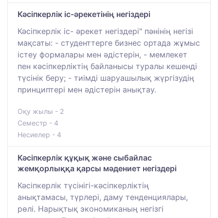
Кәсіпкерлік іс-әрекетінің негіздері
Кәсіпкерлік іс- әрекет негіздері" пәнінің негізі
мақсаты: - студенттерге бизнес ортада жұмыс
істеу формалары мен әдістерін, - мемлекет
пен кәсіпкерліктің байланысы туралы кешенді
түсінік беру; - тиімді шаруашылық жүргізудің
принциптері мен әдістерін анықтау.
Оқу жылы - 2
Семестр - 4
Несиелер - 4
Кәсіпкерлік құқық және сыбайлас
жемқорлыққа қарсы мәдениет негіздері
Кәсіпкерлік түсінігі-кәсіпкерліктің
анықтамасы, түрлері, даму тенденциялары,
рөлі. Нарықтық экономиканың негізгі