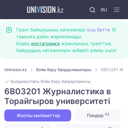
RU
Грант байқауының нәтижелері
осы бетте
10
тамызға дейін жарияланады.
Біздің
инстаграмға
жазылыңыз, гранттық
байқаудың нәтижелерін жіберіп алмау үшін!
Univision.kz
Білім беру бағдарламалары
6B03201 Журн
Қолданыстағы білім беру бағдарламасы
6B03201 Журналистика в
Торайгыров университеті
43
Жалпы мәліметтер
Пәндер