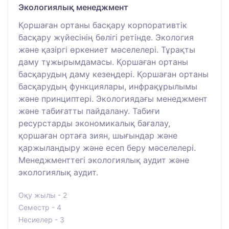
Экологиялық менеджмент
Қоршаған ортаны басқару корпоративтік
басқару жүйесінің бөлігі ретінде. Экология
және қазіргі өркениет мәселелері. Тұрақты
даму тұжырымдамасы. Қоршаған ортаны
басқарудың даму кезеңдері. Қоршаған ортаны
басқарудың функциялары, инфрақұрылымы
және принциптері. Экологиядағы менеджмент
және табиғатты пайдалану. Табиғи
ресурстарды экономикалық бағалау,
қоршаған ортаға зиян, шығындар және
қаржыландыру және есеп беру мәселелері.
Менеджменттегі экологиялық аудит және
экологиялық аудит.
Оқу жылы - 2
Семестр - 4
Несиелер - 3