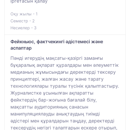
іргетасын қалау
Оқу жылы - 1
Семестр - 2
Несиелер - 3
Фейкньюс, фактчекингі әдістемесі және
аспаптар
Пәнді игерудің мақсаты-қазіргі заманғы
бұқаралық ақпарат құралдары мен әлеуметтік
медианың жұмысындағы деректерді тексеру
принциптері, жалған жасау және тарату
технологиялары туралы түсінік қалыптастыру.
Журналистке ұсынылған ақпаратты
фейктердің бар-жоғына бағалай білу,
мақсатты аудиторияның санасын
манипуляциялауды анықтаудың тиімді
әдістері мен құралдарын таңдау, деректерді
тексерудің негізгі талаптарын ескере отырып,