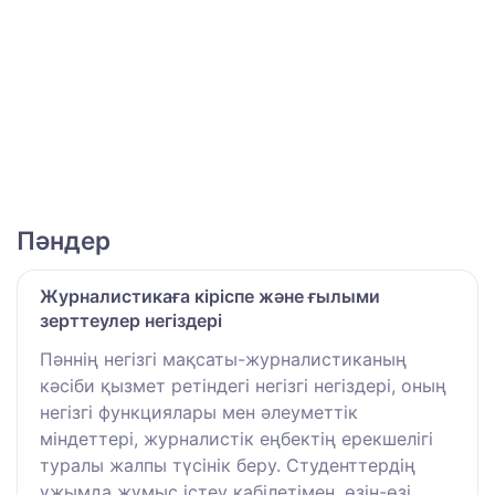
Пәндер
Журналистикаға кіріспе және ғылыми
зерттеулер негіздері
Пәннің негізгі мақсаты-журналистиканың
кәсіби қызмет ретіндегі негізгі негіздері, оның
негізгі функциялары мен әлеуметтік
міндеттері, журналистік еңбектің ерекшелігі
туралы жалпы түсінік беру. Студенттердің
ұжымда жұмыс істеу қабілетімен, өзін-өзі