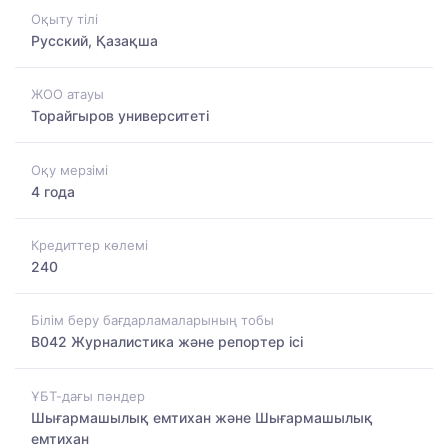
Оқыту тілі
Русский, Қазақша
ЖОО атауы
Торайгыров университеті
Оқу мерзімі
4 года
Кредиттер көлемі
240
Білім беру бағдарламаларының тобы
B042 Журналистика және репортер ісі
ҰБТ-дағы пәндер
Шығармашылық емтихан және Шығармашылық
емтихан