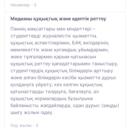
Несиелер - 5
Медианы құқықтық және әдептік реттеу
Пәннің мақсаттары мен міндеттері –
студенттерді журналистік қызметтің
құқықтық аспектілерімен, БАҚ өкілдерінің
мемлекеттік және қоғамдық ұйымдармен,
жеке тұлғалармен қарым-қатынасын
құқықтық реттеу қағидаттарымен таныстыру,
студенттердің құқықтық білімдерін арттыру
және алған білімдерін кәсіби қызметте дұрыс
қолдануға үйрету; кез келген құқықтық
қатынастарды талдауға, бағалауға, ал
құқықтық нормалардың бұзылуына
байланысты жағдайларда, одан дұрыс (заңды)
шығу жолын іздеу.
Оқу жылы - 3