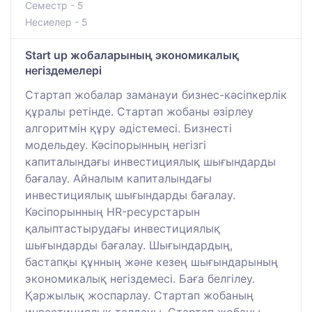
Семестр - 5
Несиелер - 5
Start up жобаларының экономикалық
негіздемелері
Стартап жобалар заманауи бизнес-кәсіпкерлік
құралы ретінде. Стартап жобаны әзірлеу
алгоритмін құру әдістемесі. Бизнесті
модельдеу. Кәсіпорынның негізгі
капиталындағы инвестициялық шығындарды
бағалау. Айналым капиталындағы
инвестициялық шығындарды бағалау.
Кәсіпорынның HR-ресурстарын
қалыптастырудағы инвестициялық
шығындарды бағалау. Шығындардың,
бастапқы құнның және кезең шығындарының
экономикалық негіздемесі. Баға белгілеу.
Қаржылық жоспарлау. Стартап жобаның
инвестициялық талдауы. Стартап жобаны