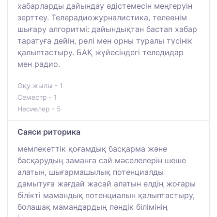
хабарларды дайындау әдістемесін меңгеруін
зерттеу. Телерадиожурналистика, телеөнім
шығару алгоритмі: дайындықтан бастап хабар
таратуға дейін, рөлі мен орны туралы түсінік
қалыптастыру. БАҚ жүйесіндегі теледидар
мен радио.
Оқу жылы - 1
Семестр - 1
Несиелер - 5
Саяси риторика
мемлекеттік қоғамдық басқарма және
басқарудың заманға сай мәселелерін шеше
алатын, шығармашылық потенциалды
дамытуға жағдай жасай алатын елдің жоғары
білікті мамандық потенциалын қалыптастыру,
болашақ мамандардың пәндік білімінің