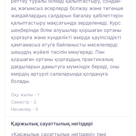
реттеу туралы білімді қалыптастыру, сондай-
ақ жағымсыз әсерлерді болжау және төтенше
жағдайлардың салдарын бағалау қабілеттерін
қалыптастыру мақсатында зерделенеді. Курс
шеңберінде білім алушылар қоршаған ортаны
қорғауға және күнделікті өмірде қауіпсіздікті
қамтамасыз етуге байланысты мәселелерді
шешудің жүйелі тәсілін меңгереді. Пән
қоршаған ортаны қорғаудың практикалық
дағдыларын дамытуға мүмкіндік береді, оны
өмірдің әртүрлі салаларында қолдануға
болады.
Оқу жылы - 1
Семестр - 2
Несиелер - 5
Қаржылық сауаттылық негіздері
«Қаржылық сауаттылық негіздері» пәні