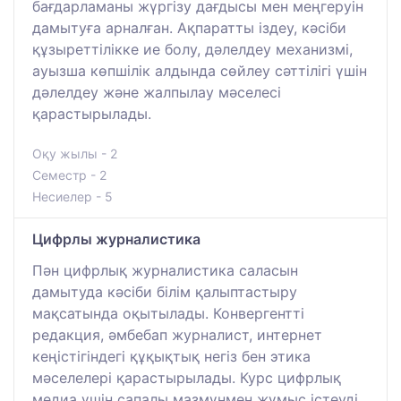
бағдарламаны жүргізу дағдысы мен меңгеруін
дамытуға арналған. Ақпаратты іздеу, кәсіби
құзыреттілікке ие болу, дәлелдеу механизмі,
ауызша көпшілік алдында сөйлеу сәттілігі үшін
дәлелдеу және жалпылау мәселесі
қарастырылады.
Оқу жылы - 2
Семестр - 2
Несиелер - 5
Цифрлы журналистика
Пән цифрлық журналистика саласын
дамытуда кәсіби білім қалыптастыру
мақсатында оқытылады. Конвергентті
редакция, әмбебап журналист, интернет
кеңістігіндегі құқықтық негіз бен этика
мәселелері қарастырылады. Курс цифрлық
медиа үшін сапалы мазмұнмен жұмыс істеуді