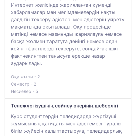
Интернет желісінде жарияланған күмәнді
хабарламалар мен мәлімдемелердің нақты
дәлдігін тексеру әдістері мен әдістерін үйрету
мақматында оқытылады. Оқу процесінде
мәтінді немесе мазмұнды жариялауға немесе
басқа жолмен таратуға дейінгі немесе одан
кейінгі фактілерді тексеруге, сондай-ақ ішкі
фактчекингпен танысуға ерекше назар
аударылады.
Оқу жылы - 2
Семестр - 2
Несиелер - 5
Тележүргізушінің сөйлеу өнерінің шеберлігі
Курс студенттердің теледидарда жүргізуші
жұмысының қағидаты мен әдістемесі туралы
білім жүйесін қалыптастыруға, теледидарлық