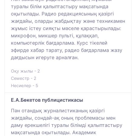
туралы білім қалыптастыру мақсатында
оқытылады. Радио редакциясының қазіргі
жағдайы, оларды жабдықтау және техникамен
жұмыс істеу сияқты мәселе қарастырылады:
микрофон, микшер пульті, құлаққап,
компьютерлік бағдарлама. Курс тікелей
эфирде хабар тарату, радио бағдарлама жазу
дағдысын игеруге арналған.
Оқу жылы - 2
Семестр - 2
Несиелер - 5
Е.А.Бөкетов публицистикасы
Пән отандық журналистиканың қазіргі
жағдайы, сондай-ақ оның проблемасы мен
даму ерекшелігі туралы білімді қалыптастыру
мақсатында оқытылады. Академик