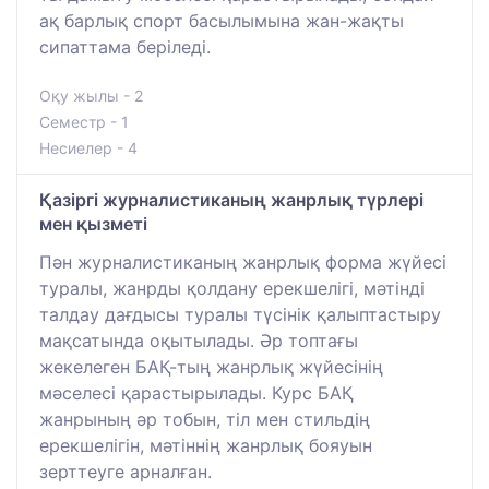
ақ барлық спорт басылымына жан-жақты
сипаттама беріледі.
Оқу жылы - 2
Семестр - 1
Несиелер - 4
Қазіргі журналистиканың жанрлық түрлері
мен қызметі
Пән журналистиканың жанрлық форма жүйесі
туралы, жанрды қолдану ерекшелігі, мәтінді
талдау дағдысы туралы түсінік қалыптастыру
мақсатында оқытылады. Әр топтағы
жекелеген БАҚ-тың жанрлық жүйесінің
мәселесі қарастырылады. Курс БАҚ
жанрының әр тобын, тіл мен стильдің
ерекшелігін, мәтіннің жанрлық бояуын
зерттеуге арналған.