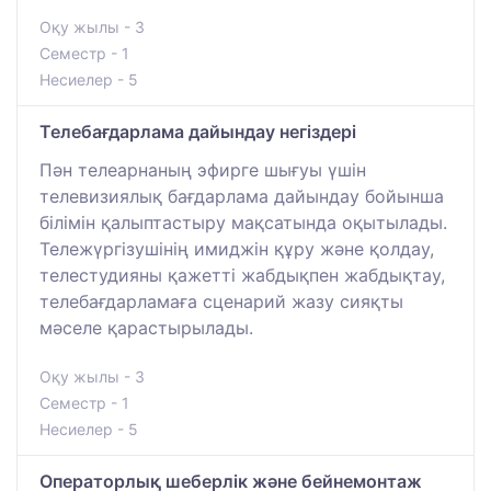
Оқу жылы - 3
Семестр - 1
Несиелер - 5
Телебағдарлама дайындау негіздері
Пән телеарнаның эфирге шығуы үшін
телевизиялық бағдарлама дайындау бойынша
білімін қалыптастыру мақсатында оқытылады.
Тележүргізушінің имиджін құру және қолдау,
телестудияны қажетті жабдықпен жабдықтау,
телебағдарламаға сценарий жазу сияқты
мәселе қарастырылады.
Оқу жылы - 3
Семестр - 1
Несиелер - 5
Операторлық шеберлік және бейнемонтаж