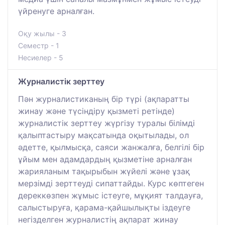
үйренуге арналған.
Оқу жылы - 3
Семестр - 1
Несиелер - 5
Журналистік зерттеу
Пән журналистиканың бір түрі (ақпаратты
жинау және түсіндіру қызметі ретінде)
журналистік зерттеу жүргізу туралы білімді
қалыптастыру мақсатында оқытылады, ол
әдетте, қылмысқа, саяси жанжалға, белгілі бір
ұйым мен адамдардың қызметіне арналған
жарияланым тақырыбын жүйелі және ұзақ
мерзімді зерттеуді сипаттайды. Курс көптеген
дереккөзпен жұмыс істеуге, мұқият талдауға,
салыстыруға, қарама-қайшылықты іздеуге
негізделген журналистің ақпарат жинау