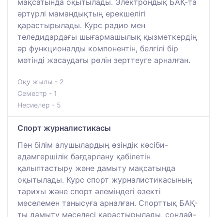
мақсатында оқытылады. Электрондық БАҚ-та
әртүрлі мамандықтың ерекшелігі
қарастырылады. Курс радио мен
теледидардағы шығармашылық қызметкердің
әр функционалды компонентін, белгілі бір
мәтінді жасаудағы рөлін зерттеуге арналған.
Оқу жылы - 2
Семестр - 1
Несиелер - 5
Спорт журналистикасы
Пән білім алушылардың өзіндік кәсіби-
адамгершілік бағдарлану қабілетін
қалыптастыру және дамыту мақсатында
оқытылады. Курс спорт журналистикасының
тарихы және спорт әлеміндегі өзекті
мәселемен танысуға арналған. Спорттық БАҚ-
ты дамыту мәселесі қарастырылады, сондай-