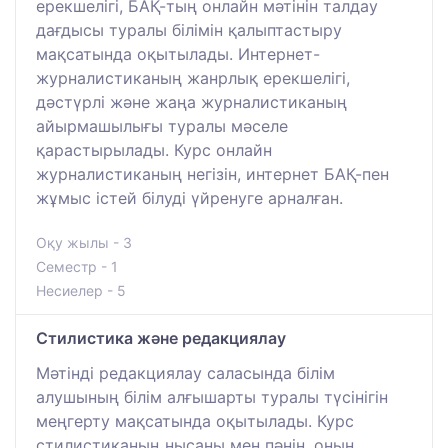
ерекшелігі, БАҚ-тың онлайн мәтінін талдау
дағдысы туралы білімін қалыптастыру
мақсатында оқытылады. Интернет-
журналистиканың жанрлық ерекшелігі,
дәстүрлі және жаңа журналистиканың
айырмашылығы туралы мәселе
қарастырылады. Курс онлайн
журналистиканың негізін, интернет БАҚ-пен
жұмыс істей білуді үйренуге арналған.
Оқу жылы - 3
Семестр - 1
Несиелер - 5
Стилистика және редакциялау
Мәтінді редакциялау саласында білім
алушының білім алғышарты туралы түсінігін
меңгерту мақсатында оқытылады. Курс
стилистиканың нысаны мен пәнін, оның