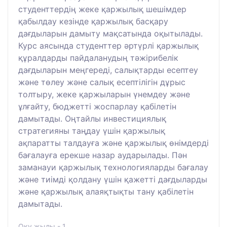
студенттердің жеке қаржылық шешімдер
қабылдау кезінде қаржылық басқару
дағдыларын дамыту мақсатында оқытылады.
Курс аясында студенттер әртүрлі қаржылық
құралдарды пайдаланудың тәжірибелік
дағдыларын меңгереді, салықтарды есептеу
және төлеу және салық есептілігін дұрыс
толтыру, жеке қаржыларын үнемдеу және
ұлғайту, бюджетті жоспарлау қабілетін
дамытады. Оңтайлы инвестициялық
стратегияны таңдау үшін қаржылық
ақпаратты талдауға және қаржылық өнімдерді
бағалауға ерекше назар аударылады. Пән
заманауи қаржылық технологияларды бағалау
және тиімді қолдану үшін қажетті дағдыларды
және қаржылық алаяқтықты тану қабілетін
дамытады.
Оқу жылы - 1