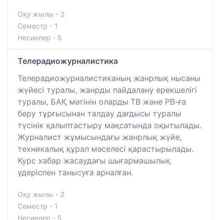
Оқу жылы - 2
Семестр - 1
Несиелер - 5
Телерадиожурналистика
Телерадиожурналистиканың жанрлық нысаны
жүйесі туралы, жанрды пайдалану ерекшелігі
туралы, БАҚ мәтінін оларды ТВ және РВ-ға
беру тұрғысынан талдау дағдысы туралы
түсінік қалыптастыру мақсатында оқытылады.
Журналист жұмысындағы жанрлық жүйе,
техникалық құрал мәселесі қарастырылады.
Курс хабар жасаудағы шығармашылық
үдеріспен танысуға арналған.
Оқу жылы - 2
Семестр - 1
Несиелер - 5