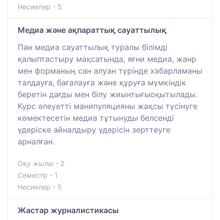
Несиелер - 5
Медиа және ақпараттық сауаттылық
Пән медиа сауаттылық туралы білімді
қалыптастыру мақсатында, яғни медиа, жанр
мен форманың сан алуан түрінде хабарламаны
талдауға, бағалауға және құруға мүмкіндік
беретін дағды мен білу жиынтығыоқытылады.
Курс әлеуетті манипуляцияны жақсы түсінуге
көмектесетін медиа тұтынуды белсенді
үдеріске айналдыру үдерісін зерттеуге
арналған.
Оқу жылы - 2
Семестр - 1
Несиелер - 5
Жастар журналистикасы