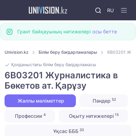
RU
Грант байқауының нәтижелері
осы бетте
Univision.kz
Білім беру бағдарламалары
6B03201 Журн
Қолданыстағы білім беру бағдарламасы
6B03201 Журналистика в
Бөкетов ат. Қарұзу
52
Жалпы мәліметтер
Пәндер
4
15
Профессии
Оқыту нәтижелері
20
Ұқсас БББ