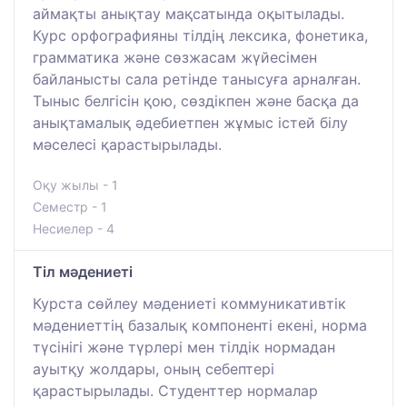
аймақты анықтау мақсатында оқытылады.
Курс орфографияны тілдің лексика, фонетика,
грамматика және сөзжасам жүйесімен
байланысты сала ретінде танысуға арналған.
Тыныс белгісін қою, сөздікпен және басқа да
анықтамалық әдебиетпен жұмыс істей білу
мәселесі қарастырылады.
Оқу жылы - 1
Семестр - 1
Несиелер - 4
Тіл мәдениеті
Курста сөйлеу мәдениеті коммуникативтік
мәдениеттің базалық компоненті екені, норма
түсінігі және түрлері мен тілдік нормадан
ауытқу жолдары, оның себептері
қарастырылады. Студенттер нормалар