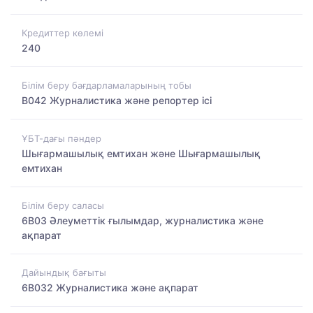
Кредиттер көлемі
240
Білім беру бағдарламаларының тобы
B042 Журналистика және репортер ісі
ҰБТ-дағы пәндер
Шығармашылық емтихан және Шығармашылық
емтихан
Білім беру саласы
6B03 Әлеуметтік ғылымдар, журналистика және
ақпарат
Дайындық бағыты
6B032 Журналистика және ақпарат