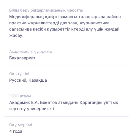
Білім беру бағдарламасының мақсаты
Медиасфераның қазіргі заманғы талаптарына сәйкес
практик журналистерді даярлау, журналистика
саласында кәсіби құзыреттіліктерді алу үшін жағдай
жасау.
Академиялық дәреже
Бакалавриат
Оқыту тілі
Русский, Қазақша
ЖОО атауы
Академик Е.А. Бөкетов атындағы Қарағанды ұлттық
зерттеу университеті
Оқу мерзімі
4 года