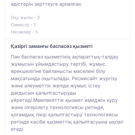
әдістерін зерттеуге арналған.
Оқу жылы - 3
Семестр - 1
Несиелер - 5
Қазіргі заманғы баспасөз қызметі
Пән баспасөз қызметінің ақпараттық-талдау
жұмысын ұйымдастыру тәртібі, жұмыс
ерекшелігіне байланысты мәселені білу
мақсатында оқытылады. Ресмисайт жүргізу
және әлеуметтік желіде жұмыс істеу
дағдысын қалыптастыруды
үйретеді.Мемлекеттік қызмет имиджін құру
және ілгерілету технологиясы ретінде,
қоғамдық пікір қалыптастыру технологиясы
ретінде кәсіби қызметтің қалыптасуына ықпал
етеді.