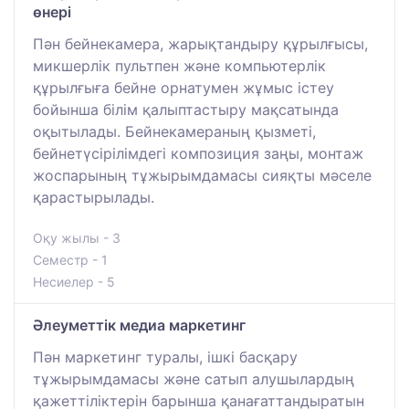
өнері
Пән бейнекамера, жарықтандыру құрылғысы,
микшерлік пультпен және компьютерлік
құрылғыға бейне орнатумен жұмыс істеу
бойынша білім қалыптастыру мақсатында
оқытылады. Бейнекамераның қызметі,
бейнетүсірілімдегі композиция заңы, монтаж
жоспарының тұжырымдамасы сияқты мәселе
қарастырылады.
Оқу жылы - 3
Семестр - 1
Несиелер - 5
Әлеуметтік медиа маркетинг
Пән маркетинг туралы, ішкі басқару
тұжырымдамасы және сатып алушылардың
қажеттіліктерін барынша қанағаттандыратын