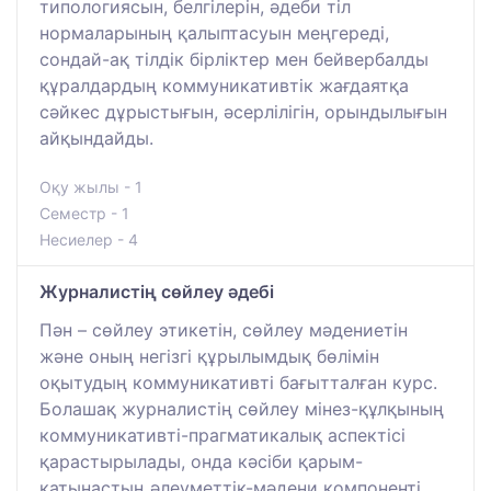
типологиясын, белгілерін, әдеби тіл
нормаларының қалыптасуын меңгереді,
сондай-ақ тілдік бірліктер мен бейвербалды
құралдардың коммуникативтік жағдаятқа
сәйкес дұрыстығын, әсерлілігін, орындылығын
айқындайды.
Оқу жылы - 1
Семестр - 1
Несиелер - 4
Журналистің сөйлеу әдебі
Пән – сөйлеу этикетін, сөйлеу мәдениетін
және оның негізгі құрылымдық бөлімін
оқытудың коммуникативті бағытталған курс.
Болашақ журналистің сөйлеу мінез-құлқының
коммуникативті-прагматикалық аспектісі
қарастырылады, онда кәсіби қарым-
қатынастың әлеуметтік-мәдени компоненті