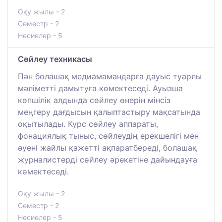
Оқу жылы - 2
Семестр - 2
Несиелер - 5
Сөйлеу техникасы
Пән болашақ медиамамандарға дауыс туарлы
мәліметті дамытуға көмектеседі. Ауызша
көпшілік алдында сөйлеу өнерін мінсіз
меңгеру дағдысын қалыптастыру мақсатында
оқытылады. Курс сөйлеу аппараты,
фонациялық тыныс, сөйлеудің ерекшелігі мен
әуені жайлы қажетті ақпаратбереді, болашақ
журналистерді сөйлеу әрекетіне дайындауға
көмектеседі.
Оқу жылы - 2
Семестр - 2
Несиелер - 5