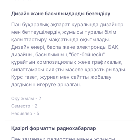
Дизайн және басылымдарды безендіру
Пән бұқаралық ақпарат құралында дизайнер
мен беттеушілердің жұмысы туралы білім
қалыптастыру мақсатында оқытылады.
Дизайн өнері, баспа және электронды БАҚ
дизайны, басылымның "бет-бейнесін"
құрайтын композициялық және графикалық
сипаттамасы сияқты мәселе қарастырылады.
Курс газет, журнал мен сайтты жобалау
дағдысын игеруге арналған.
Оқу жылы - 2
Семестр - 2
Несиелер - 5
Қазіргі форматты радиохабарлар
Пән заманауи радиостанцияның жұмысы