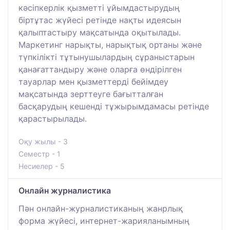
кәсіпкерлік қызметті ұйымдастырудың
біртұтас жүйесі ретінде нақты идеясын
қалыптастыру мақсатында оқытылады.
Маркетинг нарықты, нарықтық ортаны және
түпкілікті тұтынушылардың сұраныстарын
қанағаттандыру және оларға өндірілген
тауарлар мен қызметтерді бейімдеу
мақсатында зерттеуге бағытталған
басқарудың кешенді тұжырымдамасы ретінде
қарастырылады.
Оқу жылы - 3
Семестр - 1
Несиелер - 5
Онлайн журналистика
Пән онлайн-журналистиканың жанрлық
форма жүйесі, интернет-жарияланымның