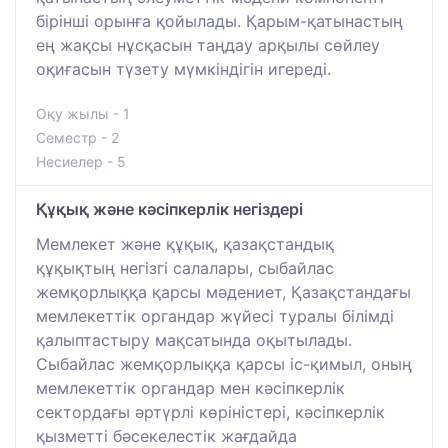
бірінші орынға қойылады. Қарым-қатынастың
ең жақсы нұсқасын таңдау арқылы сөйлеу
оқиғасын түзету мүмкіндігін игереді.
Оқу жылы - 1
Семестр - 2
Несиелер - 5
Құқық және кәсіпкерлік негіздері
Мемлекет және құқық, қазақстандық
құқықтың негізгі салалары, сыбайлас
жемқорлыққа қарсы мәдениет, Қазақстандағы
мемлекеттік органдар жүйесі туралы білімді
қалыптастыру мақсатында оқытылады.
Сыбайлас жемқорлыққа қарсы іс-қимыл, оның
мемлекеттік органдар мен кәсіпкерлік
сектордағы әртүрлі көріністері, кәсіпкерлік
қызметті бәсекелестік жағдайда