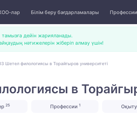
ОО-лар
Білім беру бағдарламалары
Професси
 тамызға дейін жарияланады.
йқаудың нәтижелерін жіберіп алмау үшін!
3 Шетел филологиясы в Торайгыров университеті
лологиясы в Торайгыр
25
1
ер
Профессии
Оқыту