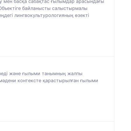
у мен басқа сабақтас ғылымдар арасындағы
 Объектіге байланысты салыстырмалы
еңдегі лингвокультурологияның өзекті
ізеді және ғылыми танымның жалпы
-мәдени контексте қарастырылған ғылыми