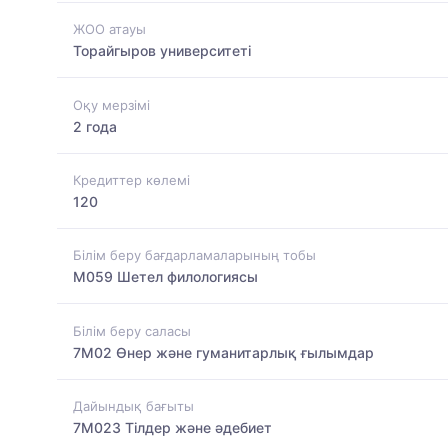
ЖОО атауы
Торайгыров университеті
Оқу мерзімі
2 года
Кредиттер көлемі
120
Білім беру бағдарламаларының тобы
M059 Шетел филологиясы
Білім беру саласы
7M02 Өнер және гуманитарлық ғылымдар
Дайындық бағыты
7M023 Тілдер және әдебиет