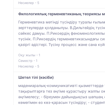
Несиелер - 5
Филологиялық герменевтиканың теориясы м
Герменевтика мәтінді түсіндіру туралы ғылым
зерттеулерде қолданылуы. В.Дильтейдің түсі
сәйкес дамуы. П.Рикоердің феноменологиялы
түсінік. П.Рикоердің герменевтикасындағы с
қазіргі әдістері. Түсіну процесс және сана кү
Оқу жылы - 1
Семестр - 1
Несиелер - 5
Шeтeл тілі (кәcіби)
мәдениаралық-коммуникативті қызметтерде тіл
тақырыптарға тез әңгіме құрастыру жалпы оқ
әңгімелесу; - біреумен дайындықсыз шапшаң ә
көмегімен өз көз-қарасын түсіндіру; - студ