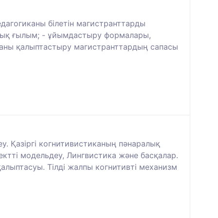
едагогиканы білетін магистранттарды
лық ғылым; - ұйымдастыру формалары,
ұлғаны қалыптастыру магистранттардың сапасы
у. Қазіргі когнитивистиканың пәнаралық
ектті модельдеу, Лингвистика және басқалар.
қалыптасуы. Тілді жалпы когнитивті механизм