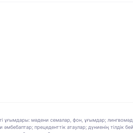
 ұғымдары: мәдени семалар, фон, ұғымдар; лингвомәде
 әмбебаптар; прецеденттік атаулар; дүниенің тілдік 