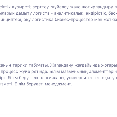
птік құзыреті; зерттеу, жүйелеу және шоғырландыру л
ғдыларын дамыту логиста - аналитикалық, өндірістік, б
нциптері; оқу логистика бизнес-процестер мен жеткізі
аның тарихи табиғаты. Жаһандану жағдайында жоғары бі
процесс жүйе ретінде. Білім мазмұнының элементтеріні
гі білім беру технологиялары, университеттегі оқыту
зметі. Білім берудегі менеджмент.