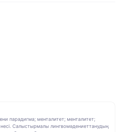
ни парадигма; менталитет; менталитет;
бейнесі. Салыстырмалы лингвомәдениеттанудың