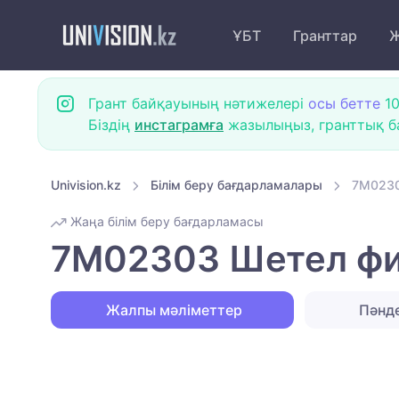
ҰБТ
Гранттар
Ж
Грант байқауының нәтижелері
осы бетте
10
Біздің
инстаграмға
жазылыңыз, гранттық ба
Univision.kz
Білім беру бағдарламалары
7M0230
Жаңа білім беру бағдарламасы
7M02303 Шетел фи
Жалпы мәліметтер
Пәнд