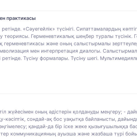
ен практикасы
 ретінде. «Сәуегейлік» түсінігі. Сипаттамалардың көпт
ну теориясы. Герменевтикалық шеңбер туралы түсінік. 
қ герменевтикасы және оның салыстырмалы зерттеулерг
имволизация мен интерпретация диалогы. Салыстырмалы 
йі ретінде. Түсіну формалары. Түсіну шегі. Мультимедия
 жүйесімен оның әдістерін қолдануды меңгеру; - дайын
у-кәсіптік, сондай-ақ бос уақытқа байланысты, дайын
ңгімелесу; қандай-да бір іске жеке қызығушылыққа бас
енттер коммуникацияның ауызша және жазбаша түрі бой