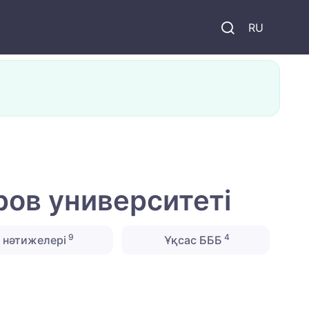
и
RU
ов университеті
9
4
 нәтижелері
Ұқсас БББ