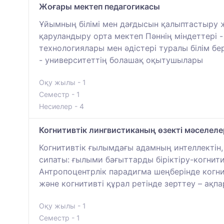
Жоғары мектеп педагогикасы
Ұйымның білімі мен дағдысын қалыптастыру ж
қаруландыру орта мектеп Пәннің міндеттері
технологиялары мен әдістері туралы білім бе
- университеттің болашақ оқытушылары
Оқу жылы - 1
Семестр - 1
Несиелер - 4
Когнитивтік лингвистиканың өзекті мәселеле
Когнитивтік ғылымдағы адамның интеллектін,
сипаты: ғылыми бағыттарды біріктіру-когнит
Антропоцентрлік парадигма шеңберінде когни
және когнитивті құрал ретінде зерттеу – ақпа
Оқу жылы - 1
Семестр - 1