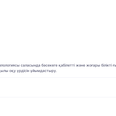
ологиясы саласында бәсекеге қабілетті және жоғары білікті
қылы оқу үрдісін ұйымдастыру.