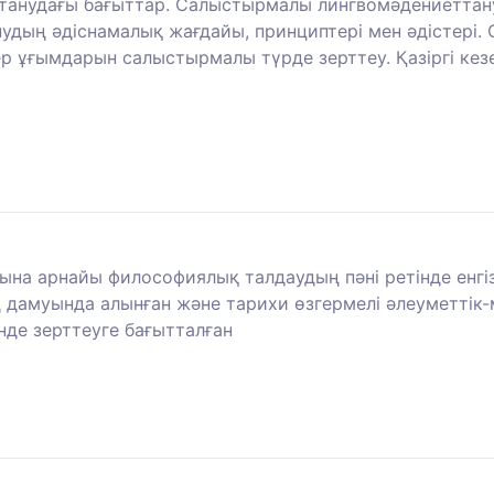
ттанудағы бағыттар. Салыстырмалы лингвомәдениеттан
дың әдіснамалық жағдайы, принциптері мен әдістері.
р ұғымдарын салыстырмалы түрде зерттеу. Қазіргі кез
на арнайы философиялық талдаудың пәні ретінде енг
дамуында алынған және тарихи өзгермелі әлеуметтік
інде зерттеуге бағытталған