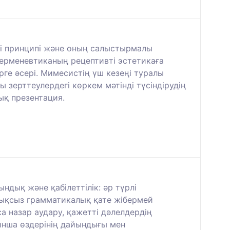
ігі принципі және оның салыстырмалы
Герменевтиканың рецептивті эстетикаға
е әсері. Мимесистің үш кезеңі туралы
зерттеулердегі көркем мәтінді түсіндірудің
лық презентация.
дық және қабілеттілік: әр түрлі
дықсыз грамматикалық қате жібермей
а назар аудару, қажетті дәлелдердің
ынша өздерінің дайындығы мен