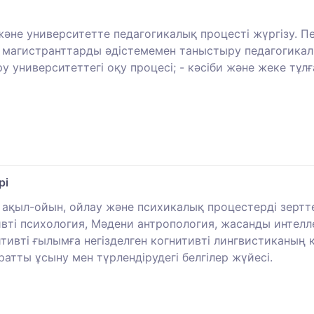
әне университетте педагогикалық процесті жүргізу. П
 - магистранттарды әдістемемен таныстыру педагогика
ру университеттегі оқу процесі; - кәсіби және жеке т
рі
 ақыл-ойын, ойлау және психикалық процестерді зертте
ивті психология, Мәдени антропология, жасанды интелл
тивті ғылымға негізделген когнитивті лингвистиканың 
ратты ұсыну мен түрлендірудегі белгілер жүйесі.