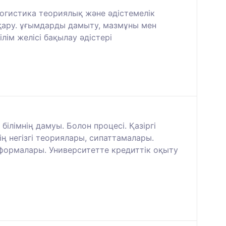
огистика теориялық және әдістемелік
асқару. ұғымдарды дамыту, мазмұны мен
лім желісі бақылау әдістері
лімнің дамуы. Болон процесі. Қазіргі
ң негізгі теориялары, сипаттамалары.
 формалары. Университетте кредиттік оқыту