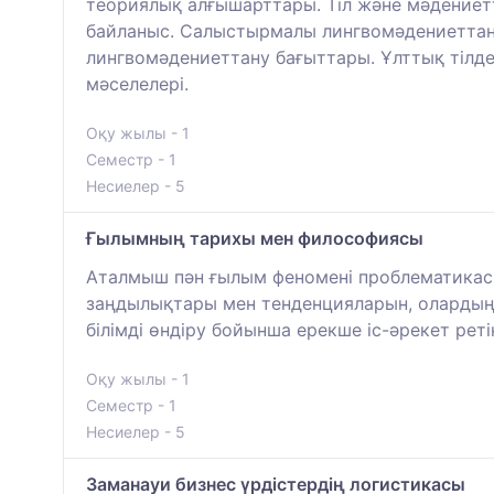
теориялық алғышарттары. Тіл және мәдение
байланыс. Салыстырмалы лингвомәдениеттану
лингвомәдениеттану бағыттары. Ұлттық тілде
мәселелері.
Оқу жылы - 1
Семестр - 1
Несиелер - 5
Ғылымның тарихы мен философиясы
Аталмыш пән ғылым феномені проблематикасы
заңдылықтары мен тенденцияларын, олардың 
білімді өндіру бойынша ерекше іс-әрекет рет
Оқу жылы - 1
Семестр - 1
Несиелер - 5
Заманауи бизнес үрдістердің логистикасы