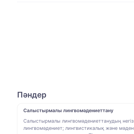
Пәндер
Салыстырмалы лингвомәдениеттану
Салыстырмалы лингвомәдениеттанудың негізгі
лингвомәдениет; лингвистикалық және мәдени