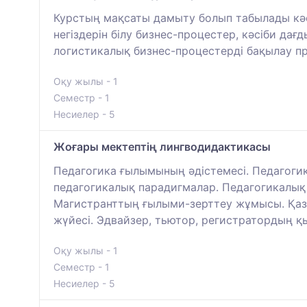
Курстың мақсаты дамыту болып табылады кәсі
негіздерін білу бизнес-процестер, кәсіби да
логистикалық бизнес-процестерді бақылау при
Оқу жылы - 1
Семестр - 1
Несиелер - 5
Жоғары мектептің лингводидактикасы
Педагогика ғылымының әдістемесі. Педагогик
педагогикалық парадигмалар. Педагогикалық 
Магистранттың ғылыми-зерттеу жұмысы. Қазір
жүйесі. Эдвайзер, тьютор, регистратордың қы
Оқу жылы - 1
Семестр - 1
Несиелер - 5