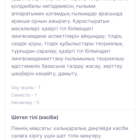
қолданбалы негіздемесін, ғылыми
аппаратымен қоғамдық ғылымдар арасында
ерекше орнын ажырату. Қарастыратын
мәселелері: қазіргі тіл біліміндегі
лингвомәдени аспектілерін айқындау; тілдің
сөздік қоры, тілдік құбылыстары теориялық
тұрғыдан саралау; қазіргі тіл біліміндегі
лингвомәдениеттану ғылымының теориялық-
әдістемелік базасына талдау жасау, зерттеу
шеңберін кеңейту, дамыту.
Оқу жылы - 1
Семестр - 1
Несиелер - 5
Шетел тілі (кәсіби)
Пәннің мақсаты: халықаралық деңгейде кәсіби
салаға кірігу үшін шет тілін меңгеру