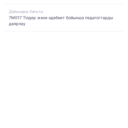
Дайындық бағыты
7M017 Тілдер және әдебиет бойынша педагогтарды
даярлау