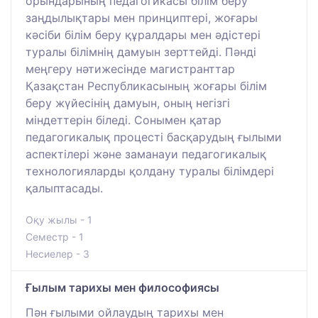
орындарының педагогикасы білім беру
заңдылықтары мен принциптері, жоғары
кәсіби білім беру құралдары мен әдістері
туралы білімнің дамуын зерттейді. Пәнді
меңгеру нәтижесінде магистранттар
Қазақстан Республикасының жоғары білім
беру жүйесінің дамуын, оның негізгі
міндеттерін біледі. Сонымен қатар
педагогикалық процесті басқарудың ғылыми
аспектілері және заманауи педагогикалық
технологияларды қолдану туралы білімдері
қалыптасады.
Оқу жылы - 1
Семестр - 1
Несиелер - 3
Ғылым тарихы мен философиясы
Пән ғылыми ойлаудың тарихы мен