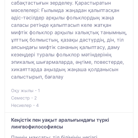
сабақтастығын зерделеу. Қарастыратын
мәселелері: Ғылымда жаңадан қалыптасқан
әдіс-тәсілдер арқылы фольклордың жаңа
саласы ретінде қалыптасып келе жатқан
мифтік фольклор арқылы халықтық танымның,
ұлттық болмыстың, қазақы дәстүрдің, дін, тіл
аясындағы мифтік сананың қалыптасу, даму
кезеңдері туралы фольклор мәтіндерінің
эпикалық шығармаларда, әңгіме, повестерде,
хикаяттарда аңыздың жаңаша қолданысын
салыстырып, бағалау
Оқу жылы - 1
Семестр - 2
Несиелер - 4
Кеңістік пен уақыт аралығындағы түркі
лингвофилософиясы
Пәннің мақсаты: тіл білімінің негізгі