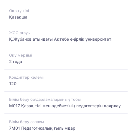
Оқыту тілі
Қазақша
ЖОО атауы
Қ.Жұбанов атындағы Ақтөбе өңірлік университеті
Оқу мерзімі
2 года
Кредиттер көлемі
120
Білім беру бағдарламаларының тобы
M017 Қазақ тілі мен әдебиетінің педагогтерін даярлау
Білім беру саласы
7M01 Педагогикалық ғылымдар