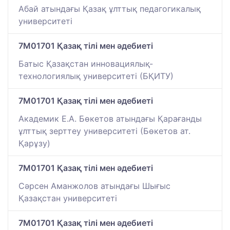
Абай атындағы Қазақ ұлттық педагогикалық
университеті
7M01701 Қазақ тілі мен әдебиеті
Батыс Қазақстан инновациялық-
технологиялық университеті (БҚИТУ)
7M01701 Қазақ тілі мен әдебиеті
Академик Е.А. Бөкетов атындағы Қарағанды
ұлттық зерттеу университеті (Бөкетов ат.
Қарұзу)
7M01701 Қазақ тілі мен әдебиеті
Сәрсен Аманжолов атындағы Шығыс
Қазақстан университеті
7M01701 Қазақ тілі мен әдебиеті