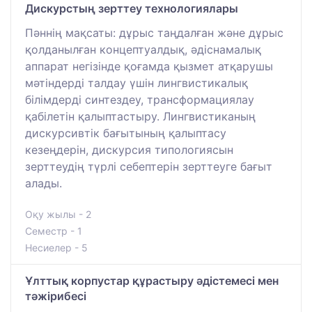
Дискурстың зерттеу технологиялары
Пәннің мақсаты: дұрыс таңдалған және дұрыс
қолданылған концептуалдық, әдіснамалық
аппарат негізінде қоғамда қызмет атқарушы
мәтіндерді талдау үшін лингвистикалық
білімдерді синтездеу, трансформациялау
қабілетін қалыптастыру. Лингвистиканың
дискурсивтік бағытының қалыптасу
кезеңдерін, дискурсия типологиясын
зерттеудің түрлі себептерін зерттеуге бағыт
алады.
Оқу жылы - 2
Семестр - 1
Несиелер - 5
Ұлттық корпустар құрастыру әдістемесі мен
тәжірибесі