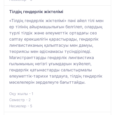
Тілдің гендерлік жіктелімі
«Тілдің гендерлік жіктелімі» пәні әйел тілі мен
ер тілінің айырмашылығын белгілеп, олардың
түрлі тілдік және әлеуметтік ортадағы сөз
саптау ерекшелігін қарастырады, гендерлік
лингвистиканың қалыптасуы мен дамуы,
теориясы мен әдіснамасы түсіндіріледі.
Магистранттарды гендерлік лингвистика
ғылымының негізгі ұғымдарын жүйелеп,
гендерлік қатынастарды салыстырмалы
әлеуметтік-тарихи талдауға, тілдің гендерлік
мәселелерін зерделеуге бағыттайды.
Оқу жылы - 1
Семестр - 2
Несиелер - 5