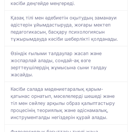
кәсіби деңгейде меңгереді.
Қазақ тілі мен әдебиетін оқытудың заманауи
әдістерін ұйымдастыруда, жоғары мектеп
педагогикасын, басқару психологиясын
тұжырымдауда кәсіби шеберлікті қолданады.
Өзіндік ғылыми талдаулар жасап және
жоспарлай алады, сондай-ақ өзге
зерттеушілердің жұмысына сыни талдау
жасайды.
Кәсіби салада мәдениетаралық қарым-
қатынас орнатып, мәселелерді шешеді және
тіл мен сөйлеу арқылы образ қалыптастыру
процесінің теориялық және әдіснамалық,
инструменталды негіздерін құрай алады.
Филологиялық бағыттағы түрлі жаңа