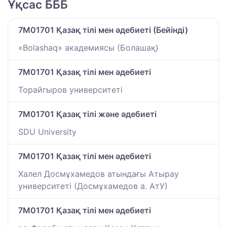
Ұқсас БББ
7M01701 Қазақ тілі мен әдебиеті (Бейінді)
«Bolashaq» академиясы (Болашақ)
7M01701 Қазақ тілі мен әдебиеті
Торайгыров университеті
7M01701 Қазақ тілі және әдебиеті
SDU University
7M01701 Қазақ тілі мен әдебиеті
Халел Досмұхамедов атындағы Атырау
университеті (Досмұхамедов а. АтУ)
7M01701 Қазақ тілі мен әдебиеті