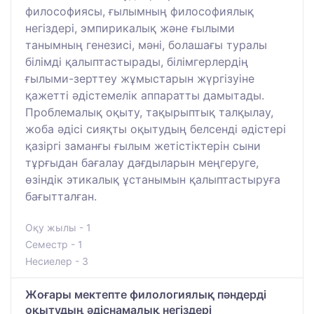
философиясы, ғылымның философиялық
негіздері, эмпирикалық және ғылыми
танымның генезисі, мәні, болашағы туралы
білімді қалыптастырады, білімгерлердің
ғылыми-зерттеу жұмыстарын жүргізуіне
қажетті әдістемелік аппаратты дамытады.
Проблемалық оқыту, тақырыптық талқылау,
жоба әдісі сияқты оқытудың белсенді әдістері
қазіргі заманғы ғылым жетістіктерін сыни
тұрғыдан бағалау дағдыларын меңгеруге,
өзіндік этикалық ұстанымын қалыптастыруға
бағытталған.
Оқу жылы - 1
Семестр - 1
Несиелер - 3
Жоғары мектепте филологиялық пәндерді
оқытудың әдіснамалық негіздері