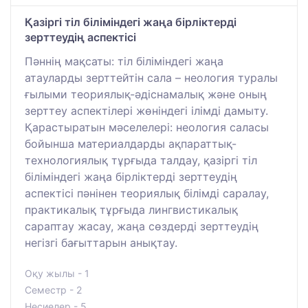
Қазіргі тіл біліміндегі жаңа бірліктерді
зерттеудің аспектісі
Пәннің мақсаты: тіл біліміндегі жаңа
атауларды зерттейтін сала – неология туралы
ғылыми теориялық-әдіснамалық және оның
зерттеу аспектілері жөніндегі ілімді дамыту.
Қарастыратын мәселелері: неология саласы
бойынша материалдарды ақпараттық-
технологиялық тұрғыда талдау, қазіргі тіл
біліміндегі жаңа бірліктерді зерттеудің
аспектісі пәнінен теориялық білімді саралау,
практикалық тұрғыда лингвистикалық
сараптау жасау, жаңа сөздерді зерттеудің
негізгі бағыттарын анықтау.
Оқу жылы - 1
Семестр - 2
Несиелер - 5