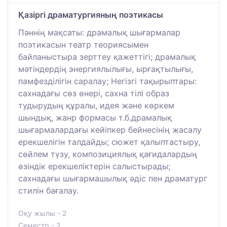
Қазіргі драматургияның поэтикасы
Пәннің мақсаты: драмалық шығармалар
поэтикасын театр теориясымен
байланыстыра зерттеу қажеттігі; драмалық
мәтіндердің энергиялылығы, ырғақтылығы,
памфезділігін саралау; Негізгі тақырыптары:
сахнадағы сөз өнері, сахна тілі образ
тудырудың құралы, идея және көркем
шындық, жанр формасы т.б.драмалық
шығармалардағы кейіпкер бейнесінің жасалу
ерекшелігін талдайды; сюжет қалыптастыру,
сөйлем түзу, композициялық қағидалардың
өзіндік ерекшеліктерін салыстырады;
сахнадағы шығармашылық әдіс пен драматург
стилін бағалау.
Оқу жылы - 2
Семестр - 2