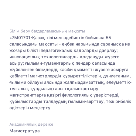
Білім беру бағдарламасының мақсаты
«7М01701-Қазақ тілі мен әдебиеті» бойынша ББ
саласындағы мақсаты - еңбек нарығында сұранысқа ие
жоғары білікті педагогикалық кадрларды даярлау;
инновациялық технологияларды қолдануды жүзеге
асыру; ғылыми-гуманитарлық пәндер саласында
жүйеленген білімдерді, кәсіби қызметті жүзеге асыруға
қабілетті магистрлердің құзыреттіліктерін, дүниетаным,
ғылыми ойлауы аясында жалпыадамзаттық, әлеуметтік-
тұлғалық құндылықтарын қалыптастыру;
магистранттарға қазіргі филологиялық үдерістерді,
құбылыстарды талдаудың ғылыми-зерттеу, тәжірибелік
әдістерін меңгерту.
Академиялық дәреже
Магистратура