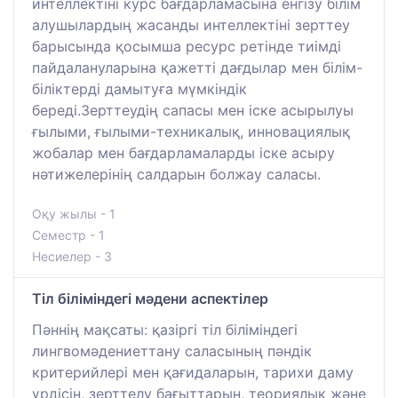
интеллектіні курс бағдарламасына енгізу білім
алушылардың жасанды интеллектіні зерттеу
барысында қосымша ресурс ретінде тиімді
пайдалануларына қажетті дағдылар мен білім-
біліктерді дамытуға мүмкіндік
береді.Зерттеудің сапасы мен іске асырылуы
ғылыми, ғылыми-техникалық, инновациялық
жобалар мен бағдарламаларды іске асыру
нәтижелерінің салдарын болжау саласы.
Оқу жылы - 1
Семестр - 1
Несиелер - 3
Тіл біліміндегі мәдени аспектілер
Пәннің мақсаты: қазіргі тіл біліміндегі
лингвомәдениеттану саласының пәндік
критерийлері мен қағидаларын, тарихи даму
үрдісін, зерттелу бағыттарын, теориялық және