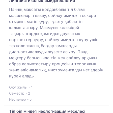
Лингвистикалық имиджеология
Пәннің мақсаты қолданбалы тіл білімі
мәселелерін шешу, сөйлеу имиджін ескере
отырып, мәтін құру, түзету қабілетін
қалыптастыру. Мазмұны келесідей
тақырыптарды қамтиды: дауыстық
портреттер құру, сөйлеу имиджін құру үшін
технологиялық бағдарламаларды
диагностикалауды жүзеге асыру. Пәнді
меңгеру барысында тіл мен сөйлеу арқылы
образ қалыптастыру процесінің теориялық
және әдіснамалық, инструменталды негіздерін
құрай алады.
Оқу жылы - 1
Семестр - 2
Несиелер - 5
Тіл біліміндегі неологизация мәселесі