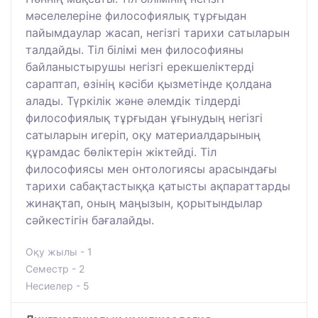
мәселелеріне философиялық тұрғыдан
пайымдаулар жасап, негізгі тарихи сатыларын
талдайды. Тіл білімі мен философияны
байланыстырушы негізгі ерекшеліктерді
сараптап, өзінің кәсіби қызметінде қолдана
алады. Түркілік және әлемдік тілдерді
философиялық тұрғыдан ұғынудың негізгі
сатыларын игеріп, оқу материалдарының
құрамдас бөліктерін жіктейді. Тіл
философиясы мен онтологиясы арасындағы
тарихи сабақтастыққа қатысты ақпараттарды
жинақтап, оның маңызын, қорытындылар
сәйкестігін бағалайды.
Оқу жылы - 1
Семестр - 2
Несиелер - 5