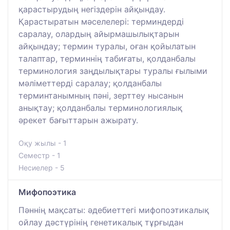
қарастырудың негіздерін айқындау.
Қарастыратын мәселелері: терминдерді
саралау, олардың айырмашылықтарын
айқындау; термин туралы, оған қойылатын
талаптар, терминнің табиғаты, қолданбалы
терминология заңдылықтары туралы ғылыми
мәліметтерді саралау; қолданбалы
терминтанымның пәні, зерттеу нысанын
анықтау; қолданбалы терминологиялық
әрекет бағыттарын ажырату.
Оқу жылы - 1
Семестр - 1
Несиелер - 5
Мифопоэтика
Пәннің мақсаты: әдебиеттегі мифопоэтикалық
ойлау дәстүрінің генетикалық тұрғыдан