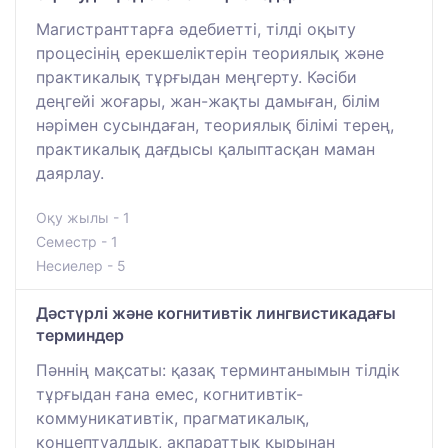
Магистранттарға әдебиетті, тілді оқыту
процесінің ерекшеліктерін теориялық және
практикалық тұрғыдан меңгерту. Кәсіби
деңгейі жоғары, жан-жақты дамыған, білім
нәрімен сусындаған, теориялық білімі терең,
практикалық дағдысы қалыптасқан маман
даярлау.
Оқу жылы - 1
Семестр - 1
Несиелер - 5
Дәстүрлі және когнитивтік лингвистикадағы
терминдер
Пәннің мақсаты: қазақ терминтанымын тілдік
тұрғыдан ғана емес, когнитивтік-
коммуникативтік, прагматикалық,
концептуалдық, ақпараттық қырынан