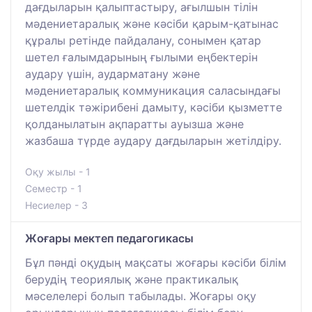
дағдыларын қалыптастыру, ағылшын тілін
мәдениетаралық және кәсіби қарым-қатынас
құралы ретінде пайдалану, сонымен қатар
шетел ғалымдарының ғылыми еңбектерін
аудару үшін, аударматану және
мәдениетаралық коммуникация саласындағы
шетелдік тәжірибені дамыту, кәсіби қызметте
қолданылатын ақпаратты ауызша және
жазбаша түрде аудару дағдыларын жетілдіру.
Оқу жылы - 1
Семестр - 1
Несиелер - 3
Жоғары мектеп педагогикасы
Бұл пәнді оқудың мақсаты жоғары кәсіби білім
берудің теориялық және практикалық
мәселелері болып табылады. Жоғары оқу