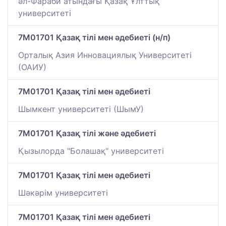
әл-Фараби атындағы Қазақ Ұлттық
университеті
7M01701 Қазақ тілі мен әдебиеті (н/п)
Орталық Азия Инновациялық Университеті
(ОАИУ)
7M01701 Қазақ тілі мен әдебиеті
Шымкент университеті (ШымУ)
7M01701 Қазақ тілі және әдебиеті
Қызылорда "Болашақ" университеті
7M01701 Қазақ тілі мен әдебиеті
Шәкәрім университеті
7M01701 Қазақ тілі мен әдебиеті