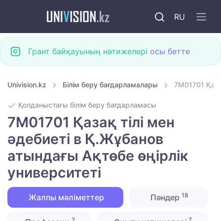
RU
Грант байқауының нәтижелері
осы бетте
Univision.kz
Білім беру бағдарламалары
7M01701 Қаза
Қолданыстағы білім беру бағдарламасы
7M01701 Қазақ тілі мен
әдебиеті в Қ.Жұбанов
атындағы Ақтөбе өңірлік
университеті
18
Жалпы мәліметтер
Пәндер
2
7