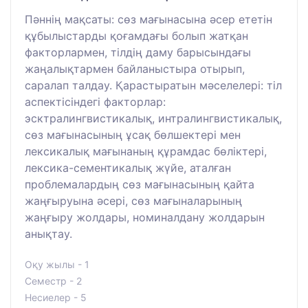
Пәннің мақсаты: сөз мағынасына әсер ететін
құбылыстарды қоғамдағы болып жатқан
факторлармен, тілдің даму барысындағы
жаңалықтармен байланыстыра отырып,
саралап талдау. Қарастыратын мәселелері: тіл
аспектісіндегі факторлар:
эсктралингвистикалық, интралингвистикалық,
сөз мағынасының ұсақ бөлшектері мен
лексикалық мағынаның құрамдас бөліктері,
лексика-сементикалық жүйе, аталған
проблемалардың сөз мағынасының қайта
жаңғыруына әсері, сөз мағыналарының
жаңғыру жолдары, номиналдану жолдарын
анықтау.
Оқу жылы - 1
Семестр - 2
Несиелер - 5