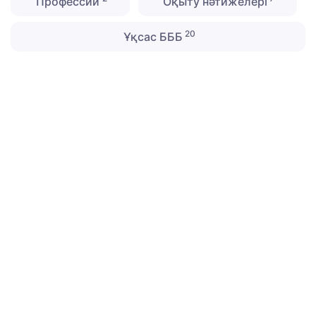
Профессии
Оқыту нәтижелері
20
Ұқсас БББ