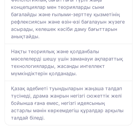
концепциялар мен теорияларды сыни
бағалайды және ғылыми-зерттеу қызметінің
рефлексиясын және өзін-өзі бағалауын жүзеге
асырады, келешек кәсіби даму бағыттарын
анықтайды.
Нақты теориялық және қолданбалы
мәселелерді шешу үшін заманауи ақпараттық
технологияларды, жасанды интеллект
мүмкіндіктерін қолданады.
Қазақ әдебиеті туындыларын жаңаша талдап
түсінеді, драма жанрын негізгі сюжеттік желі
бойынша ғана емес, негізгі идеясының
астарлы мәнін көркемдегіш құралдар арқылы
талдай біледі.