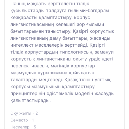
Пәннің мақсаты зерттелетін тілдік
құбылыстарды талдауға ғылыми-бағдарлы
көзқарасты қалыптастыру, корпус
лингвистикасының келешегі зор ғылыми
бағыттарымен таныстыру. Қазіргі корпустық
лингвистиканың даму бағыттары, жасанды
интеллект мәселелерін зерттейді. Қазіргі
тілдік корпустардың типологиясын, замануи
корпустық лингвистиканы оқыту үрдісіндегі
перспективасын, мәтіндік корпустар
мазмұндық құрылымына қойылатын
талаптарды меңгереді. Қазақ тілінің ұлттық
корпусы мазмұнынын қалыптастыру
принциптерінің әдістемелік моделін жасауды
қалыптастырады.
Оқу жылы - 2
Семестр - 1
Несиелер - 5