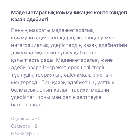
Мәдениетаралық коммуникация контексіндегі
қазақ әдебиеті
Пәннің мақсаты мәдениетаралық
коммуникация негіздерін, жаһандану мен
интеграциялық үдерістердің қазақ әдебиетінің
дамуына ықпалын түсіну қабілетін
қалыптастырады. Мәдениетаралық және
әдеби өзара іс-әрекет ерекшеліктерін
түсінудің теориялық-әдіснамалық негізін
меңгертеді. Пән қазақ әдебиетінің ұлттық
болмысын, оның қазіргі тарихи-мәдени
үдерістегі орны мен рөлін зерттеуге
бағытталған.
Оқу жылы - 2
Семестр - 2
Несиелер - 5