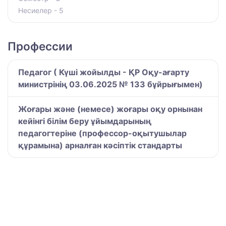
Несиелер - 5
Профессии
Педагог ( Күші жойылды - ҚР Оқу-ағарту
министрінің 03.06.2025 № 133 бұйрығымен)
Жоғары және (немесе) жоғары оқу орнынан
кейінгі білім беру ұйымдарының
педагогтеріне (профессор-оқытушылар
құрамына) арналған кәсіптік стандарты