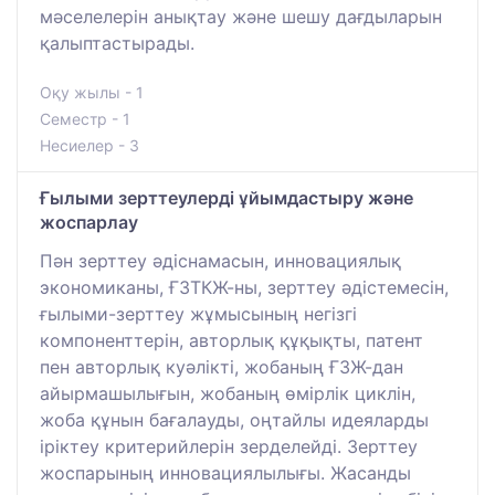
мәселелерін анықтау және шешу дағдыларын
қалыптастырады.
Оқу жылы - 1
Семестр - 1
Несиелер - 3
Ғылыми зерттеулерді ұйымдастыру және
жоспарлау
Пән зерттеу әдіснамасын, инновациялық
экономиканы, ҒЗТКЖ-ны, зерттеу әдістемесін,
ғылыми-зерттеу жұмысының негізгі
компоненттерін, авторлық құқықты, патент
пен авторлық куәлікті, жобаның ҒЗЖ-дан
айырмашылығын, жобаның өмірлік циклін,
жоба құнын бағалауды, оңтайлы идеяларды
іріктеу критерийлерін зерделейді. Зерттеу
жоспарының инновациялылығы. Жасанды