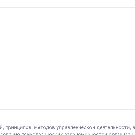
й, принципов, методов управленческой деятельности, 
едование психологических закономерностей организац