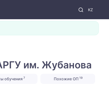
KZ
 АРГУ им. Жубанова
7
19
ты обучения
Похожие ОП