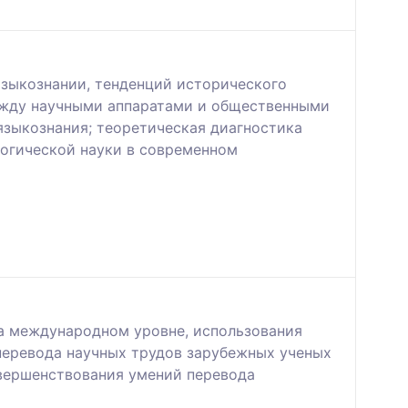
языкознании, тенденций исторического
между научными аппаратами и общественными
языкознания; теоретическая диагностика
логической науки в современном
а международном уровне, использования
перевода научных трудов зарубежных ученых
овершенствования умений перевода