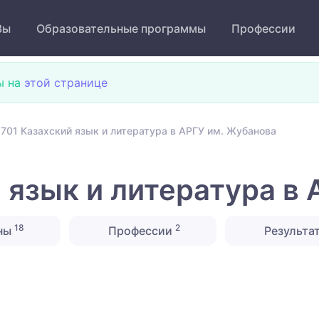
Зы
Образовательные программы
Профессии
ы на
этой странице
701 Казахский язык и литература в АРГУ им. Жубанова
 язык и литература в
18
2
ны
Профессии
Результа