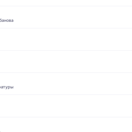
банова
ературы
е