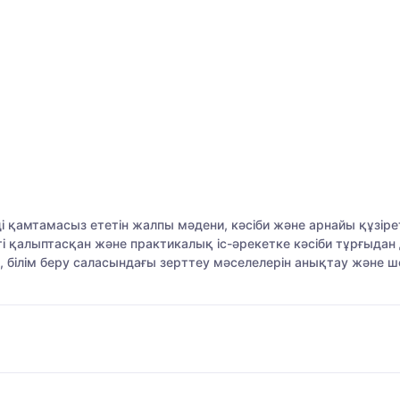
і қамтамасыз ететін жалпы мәдени, кәсіби және арнайы құзірет
і қалыптасқан және практикалық іс-әрекетке кәсіби тұрғыдан
 білім беру саласындағы зерттеу мәселелерін анықтау және 