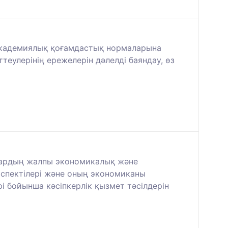
академиялық қоғамдастық нормаларына
теулерінің ережелерін дәлелді баяндау, өз
ылардың жалпы экономикалық және
спектілері және оның экономиканы
і бойынша кәсіпкерлік қызмет тәсілдерін