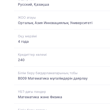
Русский, Қазақша
ЖОО атауы
Орталық Азия Инновациялық Университеті
Оқу мерзімі
4 года
Кредиттер көлемі
240
Білім беру бағдарламаларының тобы
B009 Математика мұғалімдерін даярлау
ҰБТ-дағы пәндер
Математика және Физика
Білім беру саласы