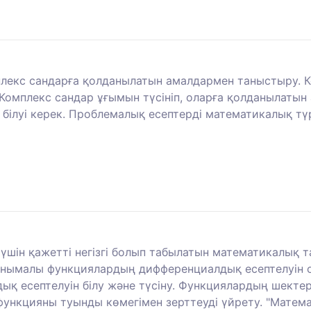
плекс сандарға қолданылатын амалдармен таныстыру. 
омплекс сандар ұғымын түсініп, оларға қолданылатын а
а білуі керек. Проблемалық есептерді математикалық т
 үшін қажетті негізгі болып табылатын математикалық 
айнымалы функциялардың дифференциалдық есептелуін о
қ есептелуін білу және түсіну. Функциялардың шектер
функцияны туынды көмегімен зерттеуді үйрету. "Математи