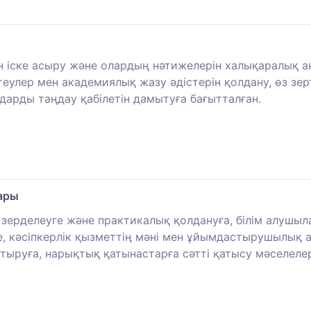
н іске асыру және олардың нәтижелерін халықаралық 
улер мен академиялық жазу әдістерін қолдану, өз зерт
дарды таңдау қабілетін дамытуға бағытталған.
лары
қ зерделеуге және практикалық қолдануға, білім алуш
 кәсіпкерлік қызметтің мәні мен ұйымдастырушылық а
тыруға, нарықтық қатынастарға сәтті қатысу мәселелер