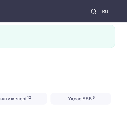
и
RU
12
5
нәтижелері
Ұқсас БББ