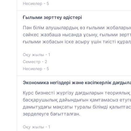
Несиелер - 5
Ғылыми зерттеу әдістері
Пән білім алушылардың өз ғылыми жобалары
сәйкес жазбаша нысанда ұсыну, ғылыми зертте
ғылыми жобасын іске асыру үшін тиісті құрал
Оқу жылы - 1
Семестр - 2
Несиелер - 5
Экономика негіздері және кәсіпкерлік дағды
Курс бизнесті жүргізу дағдыларын теориялы
басқарушылық дайындығын қамтамасыз етуге,
дамытудағы мақсаты туралы білімді қалыптас
зерделеуге бағытталған.
Оқу жылы - 1