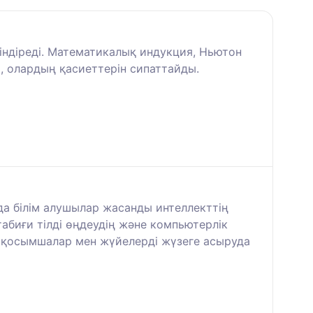
сіндіреді. Математикалық индукция, Ньютон
, олардың қасиеттерін сипаттайды.
да білім алушылар жасанды интеллекттің
абиғи тілді өңдеудің және компьютерлік
рлі қосымшалар мен жүйелерді жүзеге асыруда