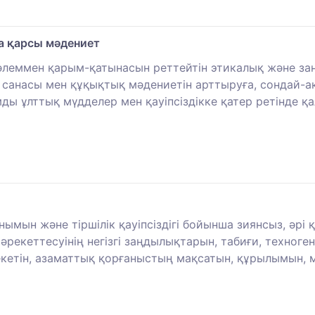
а қарсы мәдениет
әлеммен қарым-қатынасын реттейтін этикалық және заң
санасы мен құқықтық мәдениетін арттыруға, сондай-а
ды ұлттық мүдделер мен қауіпсіздікке қатер ретінде қ
ын және тіршілік қауіпсіздігі бойынша зиянсыз, әрі қауі
рекеттесуінің негізгі заңдылықтарын, табиғи, техноген
кетін, азаматтық қорғаныстың мақсатын, құрылымын, мі