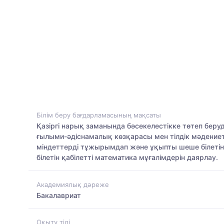
Білім беру бағдарламасының мақсаты
Қазіргі нарық заманында бәсекелестікке төтеп беруд
ғылыми-әдіснамалық көзқарасы мен тілдік мәдениет
міндеттерді тұжырымдап және ұқыпты шеше білетін,
білетін қабілетті математика мұғалімдерін даярлау.
Академиялық дәреже
Бакалавриат
Оқыту тілі