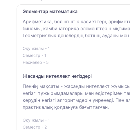
Элементар математика
Арифметика, бөлінгіштік қасиеттері, арифмет
биномы, камбинаторика элементтерін ықтима
Геометриялық денелердің бетінің ауданы мен 
Оқу жылы - 1
Семестр - 1
Несиелер - 5
Жасанды интеллект негіздері
Пәннің мақсаты - жасанды интеллект жұмысын
негізгі тұжырымдамалары мен әдістерімен та
көрудің негізгі алгоритмдерін үйренеді. Пән
практикалық қолдануға бағытталған.
Оқу жылы - 1
Семестр - 2