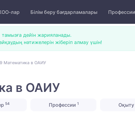
ОО-лар
Білім беру бағдарламалары
Професси
 тамызға дейін жарияланады.
йқаудың нәтижелерін жіберіп алмау үшін!
9 Математика в ОАИУ
ка в ОАИУ
54
1
ер
Профессии
Оқыту 