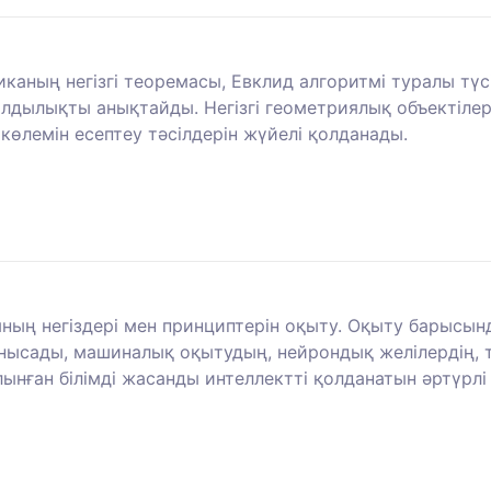
иканың негізгі теоремасы, Евклид алгоритмі туралы тү
лдылықты анықтайды. Негізгі геометриялық объектілер
көлемін есептеу тәсілдерін жүйелі қолданады.
ың негіздері мен принциптерін оқыту. Оқыту барысын
нысады, машиналық оқытудың, нейрондық желілердің, т
 алынған білімді жасанды интеллектті қолданатын әртү