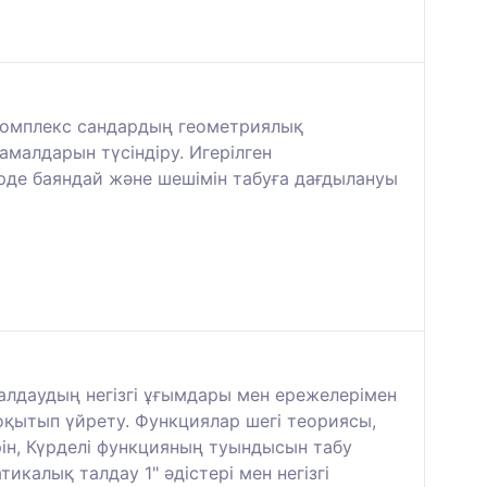
Комплекс сандардың геометриялық
малдарын түсіндіру. Игерілген
үрде баяндай және шешімін табуға дағдылануы
талдаудың негізгі ұғымдары мен ережелерімен
қытып үйрету. Функциялар шегі теориясы,
ін, Күрделі функцияның туындысын табу
калық талдау 1" әдістері мен негізгі