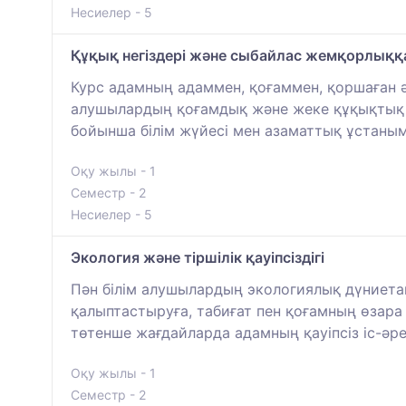
Несиелер - 5
Құқық негіздері және сыбайлас жемқорлыққ
Курс адамның адаммен, қоғаммен, қоршаған 
алушылардың қоғамдық және жеке құқықтық 
бойынша білім жүйесі мен азаматтық ұстаным
Оқу жылы - 1
Семестр - 2
Несиелер - 5
Экология және тіршілік қауіпсіздігі
Пән білім алушылардың экологиялық дүниетаным
қалыптастыруға, табиғат пен қоғамның өзара ә
төтенше жағдайларда адамның қауіпсіз іс-әре
Оқу жылы - 1
Семестр - 2