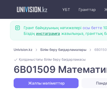
ҰБТ
Гранттар
Ж
Грант байқауының нәтижелері
осы бетте
10
Біздің
инстаграмға
жазылыңыз, гранттық ба
Univision.kz
Білім беру бағдарламалары
6B0150
Қолданыстағы білім беру бағдарламасы
6B01509 Математи
Жалпы мәліметтер
Пәнд