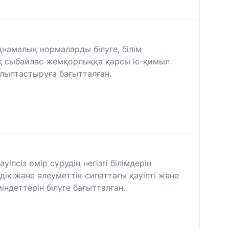
намалық нормаларды білуге, білім
қ сыбайлас жемқорлыққа қарсы іс-қимыл
алыптастыруға бағытталған.
псіз өмір сүрудің негізгі білімдерін
дік және әлеуметтік сипаттағы қауіпті және
ндеттерін білуге бағытталған.