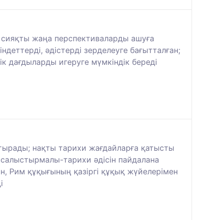
ік сияқты жаңа перспективаларды ашуға
деттерді, әдістерді зерделеуге бағытталған;
ік дағдыларды игеруге мүмкіндік береді
стырады; нақты тарихи жағдайларға қатысты
ң салыстырмалы-тарихи әдісін пайдалана
н, Рим құқығының қазіргі құқық жүйелерімен
і