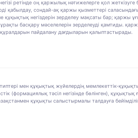
негізі ретінде оң қаржылық нәтижелерге қол жеткізуг
ді қабылдау, сондай-ақ қаржы қызметтері саласында
 құқықтық негіздерін зерделеу мақсаты бар; қаржы ұ
тұрақты басқару мәселелерін зерделеуді қамтиды. қар
 құралдарын пайдалану дағдыларын қалыптастырады.
и типтері мен құқықтық жүйелердің мемлекеттік-құқық
тік (формациялық тәсіл негізінде бөлінген), құқықтық
зақстанмен құқықты салыстырмалы талдауға бейімділік