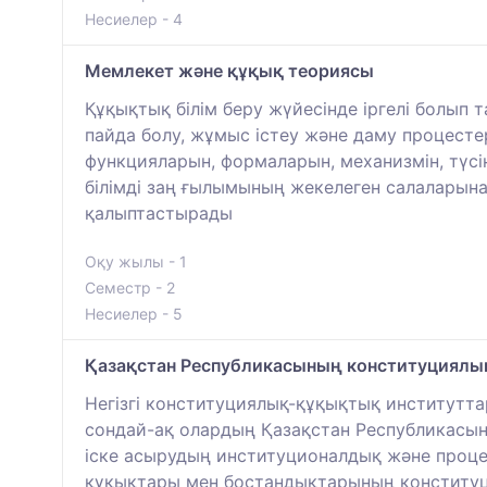
Несиелер - 4
Мемлекет және құқық теориясы
Құқықтық білім беру жүйесінде іргелі болып
пайда болу, жұмыс істеу және даму процестер
функцияларын, формаларын, механизмін, түсін
білімді заң ғылымының жекелеген салаларына 
қалыптастырады
Оқу жылы - 1
Семестр - 2
Несиелер - 5
Қазақстан Республикасының конституциялы
Негізгі конституциялық-құқықтық институтт
сондай-ақ олардың Қазақстан Республикасынд
іске асырудың институционалдық және проце
құқықтары мен бостандықтарының конституци