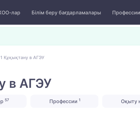
ОО-лар
Білім беру бағдарламалары
Професси
1 Құқықтану в АГЭУ
у в АГЭУ
57
1
ер
Профессии
Оқыту 