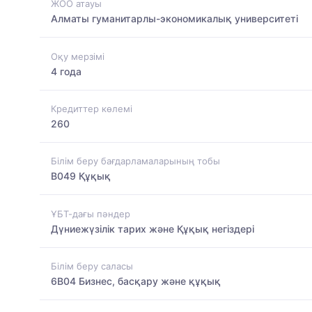
ЖОО атауы
Алматы гуманитарлы-экономикалық университеті
Оқу мерзімі
4 года
Кредиттер көлемі
260
Білім беру бағдарламаларының тобы
B049 Құқық
ҰБТ-дағы пәндер
Дүниежүзілік тарих және Құқық негіздері
Білім беру саласы
6B04 Бизнес, басқару және құқық