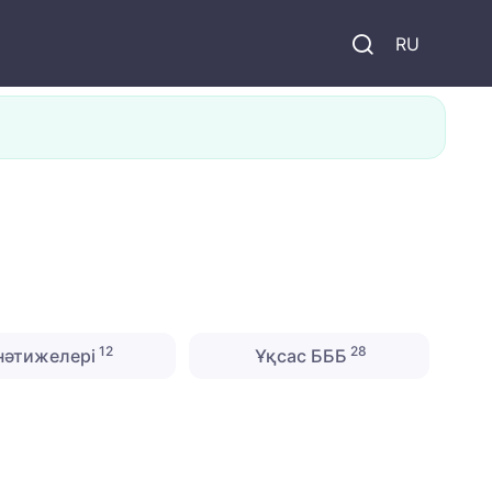
и
RU
12
28
нәтижелері
Ұқсас БББ