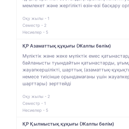
мемлекет және жергілікті өзін-өзі басқару 
Оқу жылы - 1
Семестр - 2
Несиелер - 5
ҚР Азаматтық құқығы (Жалпы бөлім)
Мүліктік және жеке мүліктік емес қатынастар
байланысты туындайтын қатынастарды, ұғымды
жауапкершілікті, шарттық (азаматтық-құқықт
немесе тиісінше орындамағаны үшін жауапкер
шарттары) зерттейді
Оқу жылы - 2
Семестр - 1
Несиелер - 5
ҚР Қылмыстық құқығы (Жалпы бөлім)