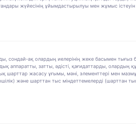
органдары жүйесінің ұйымдастырылуы мен жұмыс істеуін
ды, сондай-ақ олардың иелерінің жеке басымен тығыз б
қ аппаратты, затты, әдісті, қағидаттарды, олардың құ
ық шарттар жасасу ұғымы, мәні, элементтері мен мазмұ
шілік) және шарттан тыс міндеттемелерді (шарттан тыс