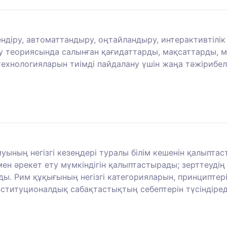
тендіру, автоматтандыру, оңтайландыру, интерактивтіл
 теориясында салынған қағидаттарды, мақсаттарды, мін
технологияларын тиімді пайдалану үшін жаңа тәжірибел
ының негізгі кезеңдері туралы білім кешенін қалыпта
мен әрекет ету мүмкіндігін қалыптастырады; зерттеуді
. Рим құқығының негізгі категорияларын, принциптері
титуционалдық сабақтастықтың себептерін түсіндіред