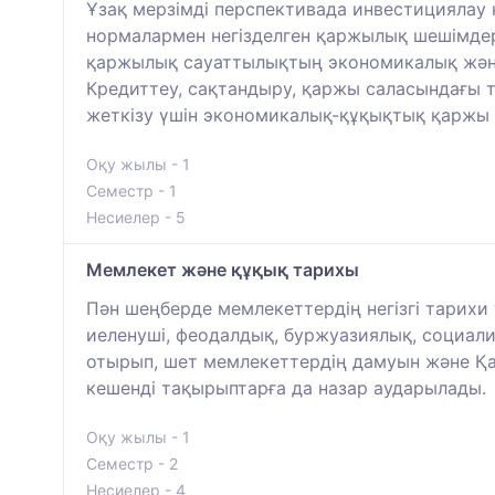
Ұзақ мерзімді перспективада инвестициялау 
нормалармен негізделген қаржылық шешімдер
қаржылық сауаттылықтың экономикалық және
Кредиттеу, сақтандыру, қаржы саласындағы 
жеткізу үшін экономикалық-құқықтық қаржы
Оқу жылы - 1
Семестр - 1
Несиелер - 5
Мемлекет және құқық тарихы
Пән шеңберде мемлекеттердің негізгі тарих
иеленуші, феодалдық, буржуазиялық, социалис
отырып, шет мемлекеттердің дамуын және Қа
кешенді тақырыптарға да назар аударылады.
Оқу жылы - 1
Семестр - 2
Несиелер - 4