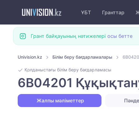
ҰБТ
Гранттар
Ж
Грант байқауының нәтижелері
осы бетте
Univision.kz
Білім беру бағдарламалары
6B0420
Қолданыстағы білім беру бағдарламасы
6B04201 Құқықтан
Жалпы мәліметтер
Пәнд