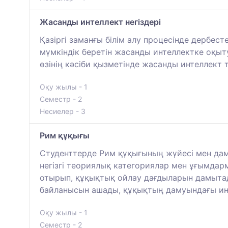
Жасанды интеллект негіздері
Қазіргі заманғы білім алу процесінде дербес
мүмкіндік беретін жасанды интеллектке оқыту
өзінің кәсіби қызметінде жасанды интеллект 
Оқу жылы - 1
Семестр - 2
Несиелер - 3
Рим құқығы
Студенттерде Рим құқығының жүйесі мен даму
негізгі теориялық категориялар мен ұғымдар
отырып, құқықтық ойлау дағдыларын дамытады
байланысын ашады, құқықтың дамуындағы инс
Оқу жылы - 1
Семестр - 2