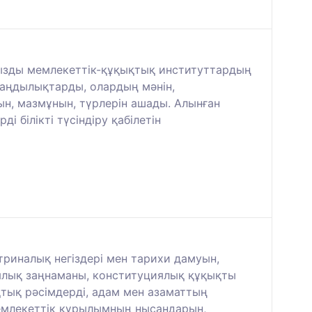
аңызды мемлекеттік-құқықтық институттардың
 заңдылықтарды, олардың мәнін,
мын, мазмұнын, түрлерін ашады. Алынған
 білікті түсіндіру қабілетін
риналық негіздері мен тарихи дамуын,
иялық заңнаманы, конституциялық құқықты
тық рәсімдерді, адам мен азаматтың
емлекеттік құрылымның нысандарын,