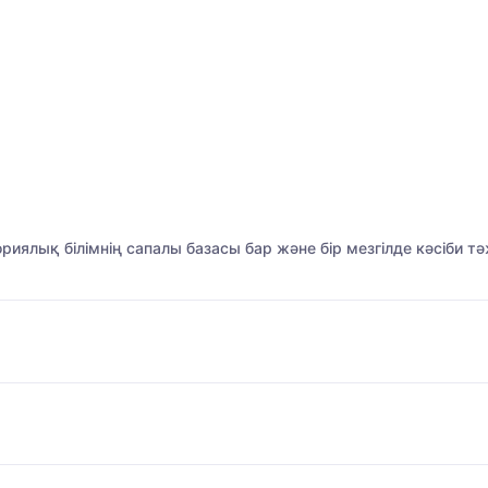
риялық білімнің сапалы базасы бар және бір мезгілде кәсіби 