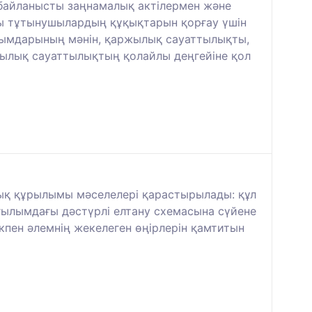
е байланысты заңнамалық актілермен және
ғы тұтынушылардың құқықтарын қорғау үшін
ғымдарының мәнін, қаржылық сауаттылықты,
жылық сауаттылықтың қолайлы деңгейіне қол
тық құрылымы мәселелері қарастырылады: құл
 ғылымдағы дәстүрлі елтану схемасына сүйене
пен әлемнің жекелеген өңірлерін қамтитын