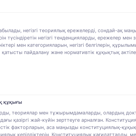
 табылады, негізгі теориялық ережелерді, сондай-ақ м
ін түсіндіретін негізгі тенденцияларды, ережелер мен
іктері мен категорияларын, негізгі белгілерін, құрылы
қатысты пайдалану және нормативтік құқықтық актілерді
қ құқығы
арды, теориялар мен тұжырымдамаларды, олардың докт
ағы қазіргі жай-күйін зерттеуге арналған. Конституц
стік факторларын, аса маңызды конституциялық-құқық
ялық кепілдіктерін, Конституциялық қағидаттарды, м