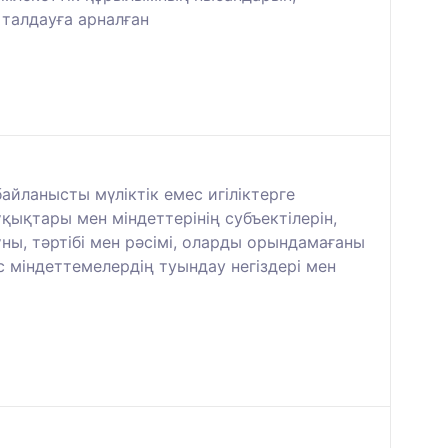
 талдауға арналған
айланысты мүліктік емес игіліктерге
қықтары мен міндеттерінің субъектілерін,
ны, тәртібі мен рәсімі, оларды орындамағаны
 міндеттемелердің туындау негіздері мен