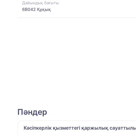
Дайындық бағыты
6B042 Құқық
Пәндер
Кәсіпкерлік қызметтегі қаржылық сауаттыл