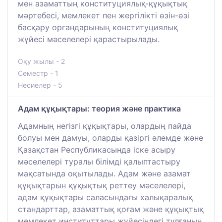
мен азаматтың конституциялық-құқықтық
мәртебесі, мемлекет пен жергілікті өзін-өзі
басқару органдарының конституциялық
жүйесі мәселелері қарастырылады.
Оқу жылы - 2
Семестр - 1
Несиелер - 5
Адам құқықтары: теория және практика
Адамның негізгі құқықтары, олардың пайда
болуы мен дамуы, оларды қазіргі әлемде және
Қазақстан Республикасында іске асыру
мәселелері туралы білімді қалыптастыру
мақсатында оқытылады. Адам және азамат
құқықтарын құқықтық реттеу мәселелері,
адам құқықтары саласындағы халықаралық
стандарттар, азаматтық қоғам және құқықтық
мемлекет институттары жүйесіндегі тұлғаның