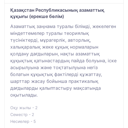
Қазақстан Республикасының азаматтық
құқығы (ерекше бөлім)
Азаматтық заңнама туралы білімді, жекелеген
міндеттемелер туралы теориялық
түсініктерді, мұрагерлік, авторлық,
халықаралық жеке құқық нормаларын
қолдану дағдыларын, нақты азаматтық
құқықтық қатынастардың пайда болуына, іске
асырылуына және тоқтатылуына негіз
болатын құқықтық фактілерді құжаттау,
шарттар жасау бойынша практикалық
дағдыларды қалыптастыру мақсатында
оқытылады.
Оқу жылы - 2
Семестр - 2
Несиелер - 5