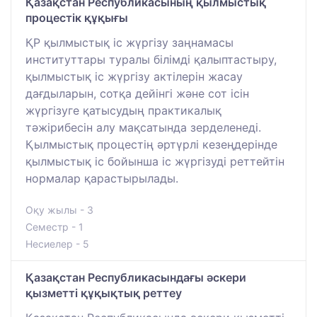
Қазақстан Республикасының қылмыстық
процестік құқығы
ҚР қылмыстық іс жүргізу заңнамасы
институттары туралы білімді қалыптастыру,
қылмыстық іс жүргізу актілерін жасау
дағдыларын, сотқа дейінгі және сот ісін
жүргізуге қатысудың практикалық
тәжірибесін алу мақсатында зерделенеді.
Қылмыстық процестің әртүрлі кезеңдерінде
қылмыстық іс бойынша іс жүргізуді реттейтін
нормалар қарастырылады.
Оқу жылы - 3
Семестр - 1
Несиелер - 5
Қазақстан Республикасындағы әскери
қызметті құқықтық реттеу