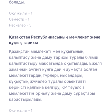
болады.
Оқу жылы - 1
Семестр - 1
Несиелер - 5
Қазақстан Республикасының мемлекет және
құқық тарихы
Қазақстан мемлекеті мен құқығының
қалыптасу және даму тарихы туралы білімді
қалыптастыру мақсатында оқытылады. Ежелгі
заманнан бүгінгі күнге дейін аумақта болған
мемлекеттердің түрлері, нысандары,
құқықтық жүйелер туралы объективті
көріністі қалпына келтіру, ҚР тәуелсіз
мемлекеттің орнығу және даму сұрақтары
қарастырылады.
Оқу жылы - 1