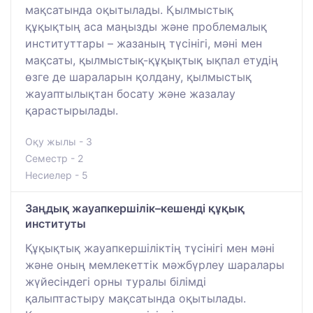
мақсатында оқытылады. Қылмыстық
құқықтың аса маңызды және проблемалық
институттары – жазаның түсінігі, мәні мен
мақсаты, қылмыстық-құқықтық ықпал етудің
өзге де шараларын қолдану, қылмыстық
жауаптылықтан босату және жазалау
қарастырылады.
Оқу жылы - 3
Семестр - 2
Несиелер - 5
Заңдық жауапкершілік–кешенді құқық
институты
Құқықтық жауапкершіліктің түсінігі мен мәні
және оның мемлекеттік мәжбүрлеу шаралары
жүйесіндегі орны туралы білімді
қалыптастыру мақсатында оқытылады.