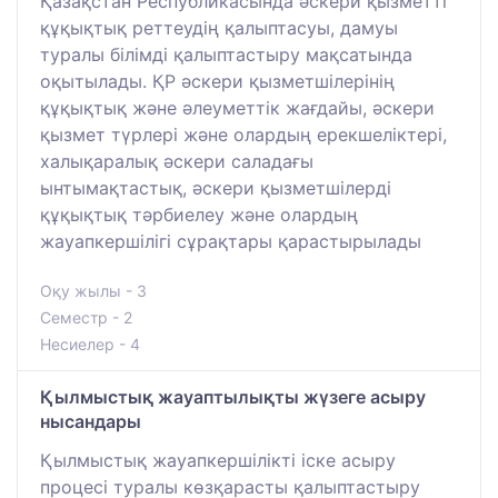
Қазақстан Республикасында әскери қызметті
құқықтық реттеудің қалыптасуы, дамуы
туралы білімді қалыптастыру мақсатында
оқытылады. ҚР әскери қызметшілерінің
құқықтық және әлеуметтік жағдайы, әскери
қызмет түрлері және олардың ерекшеліктері,
халықаралық әскери саладағы
ынтымақтастық, әскери қызметшілерді
құқықтық тәрбиелеу және олардың
жауапкершілігі сұрақтары қарастырылады
Оқу жылы - 3
Семестр - 2
Несиелер - 4
Қылмыстық жауаптылықты жүзеге асыру
нысандары
Қылмыстық жауапкершілікті іске асыру
процесі туралы көзқарасты қалыптастыру