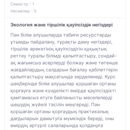
Семестр - 1
Несиелер - 5
Экология және тіршілік қауіпсіздік негіздері
Пән білім алушыларда табиғи ресурстарды
ұтымды пайдалану, тұрақты даму негіздері,
тіршілік әрекетінің қауіпсіздігін құқықтық
реттеу туралы білімді қалыптастыру, сондай-
ақ жағымсыз әсерлерді болжау және төтенше
жағдайлардың салдарын бағалау қабілеттерін
қалыптастыру мақсатында зерделенеді. Курс
шеңберінде білім алушылар қоршаған ортаны
қорғауға және күнделікті өмірде қауіпсіздікті
қамтамасыз етуге байланысты мәселелерді
шешудің жүйелі тәсілін меңгереді. Пән
қоршаған ортаны қорғаудың практикалық
дағдыларын дамытуға мүмкіндік береді, оны
өмірдің әртүрлі салаларында қолдануға