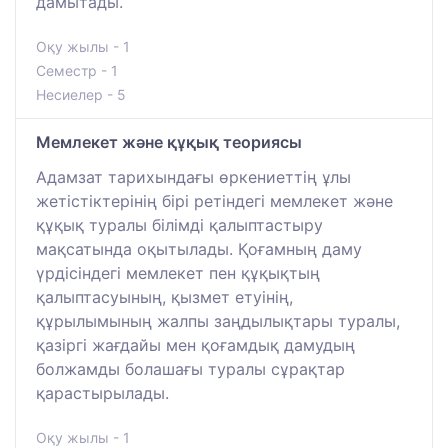
дамытады.
Оқу жылы - 1
Семестр - 1
Несиелер - 5
Мемлекет және құқық теориясы
Адамзат тарихындағы өркениеттің ұлы
жетістіктерінің бірі ретіндегі мемлекет және
құқық туралы білімді қалыптастыру
мақсатында оқытылады. Қоғамның даму
үрдісіндегі мемлекет пен құқықтың
қалыптасуының, қызмет етуінің,
құрылымының жалпы заңдылықтары туралы,
қазіргі жағдайы мен қоғамдық дамудың
болжамды болашағы туралы сұрақтар
қарастырылады.
Оқу жылы - 1