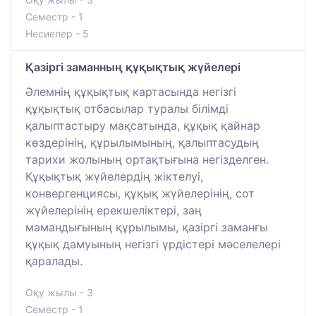
Семестр - 1
Несиелер - 5
Қазіргі заманның құқықтық жүйелері
Әлемнің құқықтық картасында негізгі
құқықтық отбасылар туралы білімді
қалыптастыру мақсатында, құқық қайнар
көздерінің, құрылымының, қалыптасудың
тарихи жолының ортақтығына негізделген.
Құқықтық жүйелердiң жiктелуi,
конвергенциясы, құқық жүйелерiнiң, сот
жүйелерiнiң ерекшелiктерi, заң
мамандығының құрылымы, қазiргi заманғы
құқық дамуының негiзгi үрдiстерi мәселелерi
қаралады.
Оқу жылы - 3
Семестр - 1