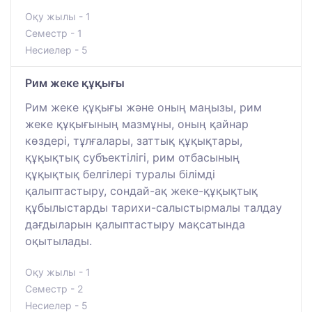
Оқу жылы - 1
Семестр - 1
Несиелер - 5
Рим жеке құқығы
Рим жеке құқығы және оның маңызы, рим
жеке құқығының мазмұны, оның қайнар
көздері, тұлғалары, заттық құқықтары,
құқықтық субъектілігі, рим отбасының
құқықтық белгілері туралы білімді
қалыптастыру, сондай-ақ жеке-құқықтық
құбылыстарды тарихи-салыстырмалы талдау
дағдыларын қалыптастыру мақсатында
оқытылады.
Оқу жылы - 1
Семестр - 2
Несиелер - 5