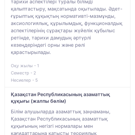
тарихи аспектілері туралы білімді
қалыптастыру, мақсатында оқытылады. Әдет-
ғұрыптық құқықтың нормативті-мазмұнды,
аксиологиялық, құрылымдық, функционалдық
аспектілерінің сұрақтары жүйелік құбылыс
ретінде, тарихи дамудың әртүрлі
кезеңдеріндегі орны және рөлі
қарастырылады.
Оқу жылы - 1
Семестр - 2
Несиелер - 5
Қазақстан Республикасының азаматтық
құқығы (жалпы бөлім)
Білім алушыларда азаматтық заңнаманы,
Қазақстан Республикасының азаматтық
құқығының негізгі нормалары мен
қағидаттарына қатысты теориялық