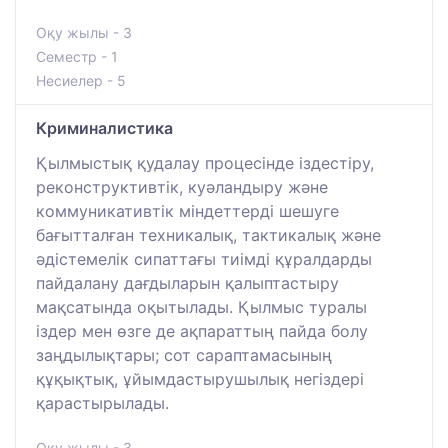
Оқу жылы - 3
Семестр - 1
Несиелер - 5
Криминалистика
Қылмыстық қудалау процесінде іздестіру,
реконструктивтік, куәландыру және
коммуникативтік міндеттерді шешуге
бағытталған техникалық, тактикалық және
әдістемелік сипаттағы тиімді құралдарды
пайдалану дағдыларын қалыптастыру
мақсатында оқытылады. Қылмыс туралы
іздер мен өзге де ақпараттың пайда болу
заңдылықтары; сот сараптамасының
құқықтық, ұйымдастырушылық негіздері
қарастырылады.
Оқу жылы - 3