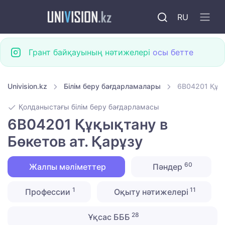
RU
Грант байқауының нәтижелері
осы бетте
Univision.kz
Білім беру бағдарламалары
6B04201 Құқы
Қолданыстағы білім беру бағдарламасы
6B04201 Құқықтану в
Бөкетов ат. Қарұзу
60
Жалпы мәліметтер
Пәндер
1
11
Профессии
Оқыту нәтижелері
28
Ұқсас БББ