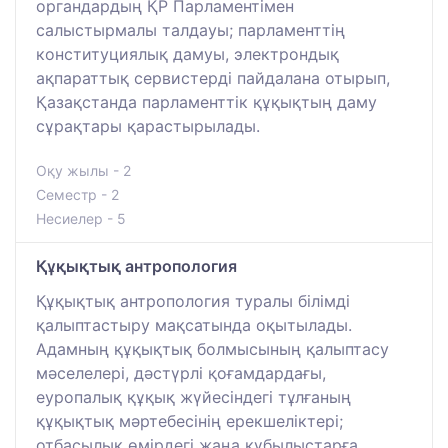
органдардың ҚР Парламентімен
салыстырмалы талдауы; парламенттің
конституциялық дамуы, электрондық
ақпараттық сервистерді пайдалана отырып,
Қазақстанда парламенттік құқықтың даму
сұрақтары қарастырылады.
Оқу жылы - 2
Семестр - 2
Несиелер - 5
Құқықтық антропология
Құқықтық антропология туралы білімді
қалыптастыру мақсатында оқытылады.
Адамның құқықтық болмысының қалыптасу
мәселелері, дәстүрлі қоғамдардағы,
еуропалық құқық жүйесіндегі тұлғаның
құқықтық мәртебесінің ерекшеліктері;
отбасылық өмірдегі жаңа құбылыстарға,