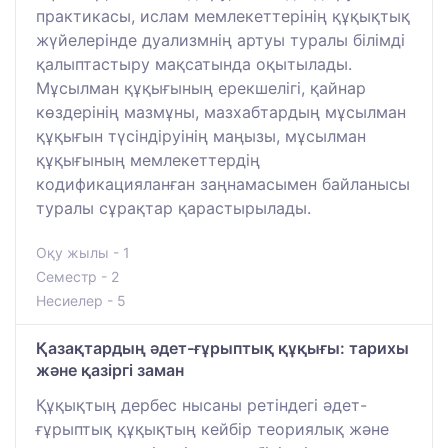
практикасы, ислам мемлекеттерінің құқықтық
жүйелерінде дуализмнің артуы туралы білімді
қалыптастыру мақсатында оқытылады.
Мұсылман құқығының ерекшелігі, қайнар
көздерінің мазмұны, мазхабтардың мұсылман
құқығын түсіндіруінің маңызы, мұсылман
құқығының мемлекеттердің
кодификацияланған заңнамасымен байланысы
туралы сұрақтар қарастырылады.
Оқу жылы - 1
Семестр - 2
Несиелер - 5
Қазақтардың әдет-ғұрыптық құқығы: тарихы
және қазіргі заман
Құқықтың дербес нысаны ретіндегі әдет-
ғұрыптық құқықтың кейбір теориялық және