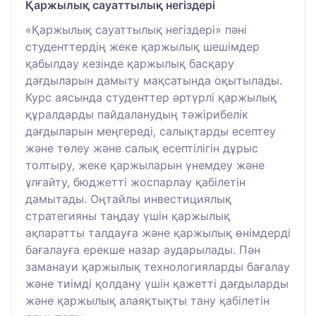
Қаржылық сауаттылық негіздері
«Қаржылық сауаттылық негіздері» пәні
студенттердің жеке қаржылық шешімдер
қабылдау кезінде қаржылық басқару
дағдыларын дамыту мақсатында оқытылады.
Курс аясында студенттер әртүрлі қаржылық
құралдарды пайдаланудың тәжірибелік
дағдыларын меңгереді, салықтарды есептеу
және төлеу және салық есептілігін дұрыс
толтыру, жеке қаржыларын үнемдеу және
ұлғайту, бюджетті жоспарлау қабілетін
дамытады. Оңтайлы инвестициялық
стратегияны таңдау үшін қаржылық
ақпаратты талдауға және қаржылық өнімдерді
бағалауға ерекше назар аударылады. Пән
заманауи қаржылық технологияларды бағалау
және тиімді қолдану үшін қажетті дағдыларды
және қаржылық алаяқтықты тану қабілетін