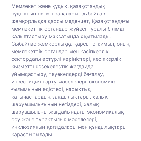
Мемлекет және құқық, қазақстандық
құқықтың негізгі салалары, сыбайлас
жемқорлыққа қарсы мәдениет, Қазақстандағы
мемлекеттік органдар жүйесі туралы білімді
қалыптастыру мақсатында оқытылады.
Сыбайлас жемқорлыққа қарсы іс-қимыл, оның
мемлекеттік органдар мен кәсіпкерлік
сектордағы әртүрлі көріністері, кәсіпкерлік
қызметті бәсекелестік жағдайда
ұйымдастыру, тәуекелдерді бағалау,
инвестиция тарту мәселелері, экономика
ғылымының әдістері, нарықтық
қатынастардың заңдылықтары, халық
шаруашылығының негіздері, халық
шаруашылығы жағдайындағы экономикалық
өсу және тұрақтылық мәселелері,
инклюзияның қағидалары мен құндылықтары
қарастырылады.