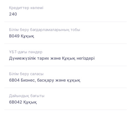
Кредиттер көлемі
240
Білім беру бағдарламаларының тобы
B049 Құқық
ҰБТ-дағы пәндер
Дүниежүзілік тарих және Құқық негіздері
Білім беру саласы
6B04 Бизнес, басқару және құқық
Дайындық бағыты
6B042 Құқық