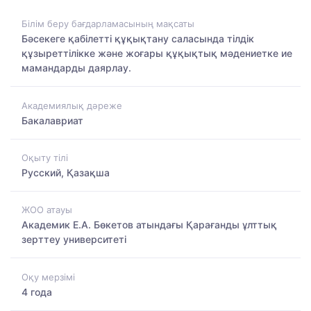
Білім беру бағдарламасының мақсаты
Бәсекеге қабілетті құқықтану саласында тілдік
құзыреттілікке және жоғары құқықтық мәдениетке ие
мамандарды даярлау.
Академиялық дәреже
Бакалавриат
Оқыту тілі
Русский, Қазақша
ЖОО атауы
Академик Е.А. Бөкетов атындағы Қарағанды ұлттық
зерттеу университеті
Оқу мерзімі
4 года