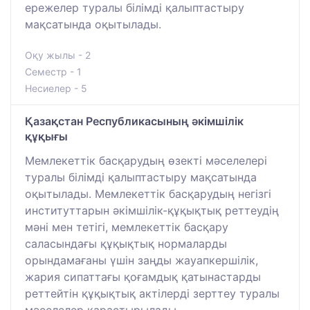
ережелер туралы білімді қалыптастыру
мақсатында оқытылады.
Оқу жылы - 2
Семестр - 1
Несиелер - 5
Қазақстан Республикасының әкімшілік
құқығы
Мемлекеттік басқарудың өзекті мәселелері
туралы білімді қалыптастыру мақсатында
оқытылады. Мемлекеттік басқарудың негізгі
институттарын әкімшілік-құқықтық реттеудің
мәні мен тетігі, мемлекеттік басқару
саласындағы құқықтық нормаларды
орындамағаны үшін заңды жауапкершілік,
жария сипаттағы қоғамдық қатынастарды
реттейтін құқықтық актілерді зерттеу туралы
мәселелер қарастырылады.