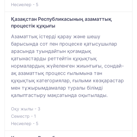
Несиелер - 5
Қазақстан Республикасының азаматтық
процестік құқығы
Азаматтық істерді қарау және шешу
барысында сот пен процеске қатысушылар
арасында туындайтын қоғамдық
қатынастарды реттейтін құқықтық
нормалардың жүйеленген жиынтығы, сондай-
ақ азаматтық процесс ғылымына тән
құқықтық категориялар, ғылыми көзқарастар
мен тұжырымдамалар туралы білімді
қалыптастыру мақсатында оқытылады.
Оқу жылы - 3
Семестр - 1
Несиелер - 5