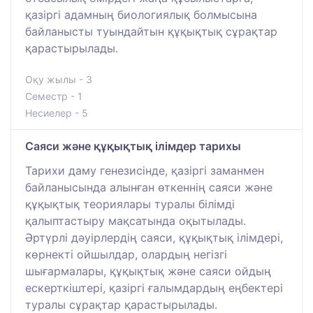
қазіргі адамның биологиялық болмысына
байланысты туындайтын құқықтық сұрақтар
қарастырылады.
Оқу жылы - 3
Семестр - 1
Несиелер - 5
Саяси және құқықтық ілімдер тарихы
Тарихи даму генезисінде, қазіргі заманмен
байланысында алынған өткеннің саяси және
құқықтық теориялары туралы білімді
қалыптастыру мақсатында оқытылады.
Әртүрлі дәуірлердің саяси, құқықтық ілімдері,
көрнекті ойшылдар, олардың негізгі
шығармалары, құқықтық және саяси ойдың
ескерткіштері, қазіргі ғалымдардың еңбектері
туралы сұрақтар қарастырылады.