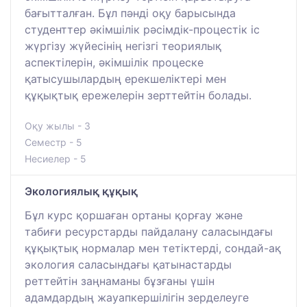
бағытталған. Бұл пәнді оқу барысында
студенттер әкімшілік рәсімдік-процестік іс
жүргізу жүйесінің негізгі теориялық
аспектілерін, әкімшілік процеске
қатысушылардың ерекшеліктері мен
құқықтық ережелерін зерттейтін болады.
Оқу жылы - 3
Семестр - 5
Несиелер - 5
Экологиялық құқық
Бұл курс қоршаған ортаны қорғау және
табиғи ресурстарды пайдалану саласындағы
құқықтық нормалар мен тетіктерді, сондай-ақ
экология саласындағы қатынастарды
реттейтін заңнаманы бұзғаны үшін
адамдардың жауапкершілігін зерделеуге