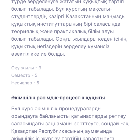
түрде зерделенуге жататын құқықтық тәртіп
болып табылады. Бұл курстың мақсаты-
студенттердің қазіргі Қазақстанның маңызды
құқықтық институттарының бірі саласында
теориялық және практикалық білім алуы
болып табылады. Соңғы жылдары кеден ісінің
құқықтық негіздерін зерделеу күмәнсіз
өзектілікке ие болды.
Оқу жылы - 3
Семестр - 5
Несиелер - 5
Әкімшілік рәсімдік-процестік құқығы
Бұл курс әкімшілік процедураларды
орындауға байланысты қатынастарды реттеу
саласындағы заңнаманы зерттеуге, сондай -ақ
Қазақстан Республикасының аумағында
әкімшілік іс жүргізу тәртібін қарастыруға