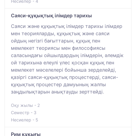
Несиелер - 4
Саяси-құқықтық ілімдер тарихы
Саяси және құқықтық ілімдер тарихы ілімдер
мен теорияларды, құқықтық және саяси
ойдың негізгі бағыттарын, құқық пен
мемлекет теориясы мен философиясы
саласындағы ойшылдардың ілімдерін, әлемдік
ой тарихына елеулі үлес қосқан құқық пен
мемлекет мәселелері бойынша зерделейді,
қазіргі саяси-құқықтық процестерді, саяси-
құқықтық процестер дамуының жалпы
заңдылықтарын анықтауды зерттейді.
Оқу жылы - 2
Семестр - 3
Несиелер - 5
Рим құқығы