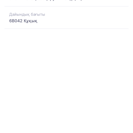
Дайындық бағыты
6B042 Құқық