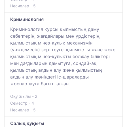
Несиелер - 5
Криминология
Криминология курсы қылмыстың даму
себептерін, жағдайлары мен үрдістерін,
қылмыстық мінез-құлық механизмін
(уәждемесін) зерттеуге, қылмысты және жеке
қылмыстық мінез-құлықты болжау біліктері
мен дағдыларын дамытуға, сондай-ақ
қылмыстың алдын алу және қылмыстың
алдын алу жөніндегі іс-шараларды
жоспарлауға бағытталған.
Оқу жылы - 2
Семестр - 4
Несиелер - 5
Салық құқығы