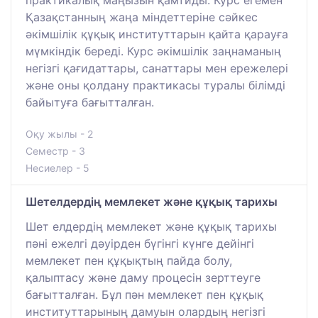
Қазақстанның жаңа міндеттеріне сәйкес
әкімшілік құқық институттарын қайта қарауға
мүмкіндік береді. Курс әкімшілік заңнаманың
негізгі қағидаттары, санаттары мен ережелері
және оны қолдану практикасы туралы білімді
байытуға бағытталған.
Оқу жылы - 2
Семестр - 3
Несиелер - 5
Шетелдердің мемлекет және құқық тарихы
Шет елдердің мемлекет және құқық тарихы
пәні ежелгі дәуірден бүгінгі күнге дейінгі
мемлекет пен құқықтың пайда болу,
қалыптасу және даму процесін зерттеуге
бағытталған. Бұл пән мемлекет пен құқық
институттарының дамуын олардың негізгі