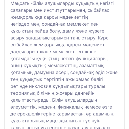
Мақсаты-білім алушыларды құқықтың негізгі
салалары мен институттарымен, сыбайлас
жемқорлыққа қарсы мәдениеттің
негіздерімен, сондай-ақ мемлекет пен
құқықтың пайда болу, даму және жүзеге
асыру заңдылықтарымен таныстыру. Курс
сыбайлас жемқорлыққа қарсы мәдениет
дағдыларын және мемлекеттегі және
қоғамдағы құқықтың негізгі функциялары,
оның құқықтық мемлекеттің, азаматтық
қоғамның дамуына әсері, сондай-ақ әділ және
тең құқықтық тәртіптің ажырамас бөлігі
ретінде инклюзия құндылықтары туралы
теориялық білімнің жоғары деңгейін
қалыптастырады. Білім алушылардың
әлеуметтік, мәдени, физикалық немесе өзге
де ерекшеліктеріне қарамастан, әр адамның
құқықтарының маңыздылығын түсінуін
қалыптастыруға ерекше назар аударылады.