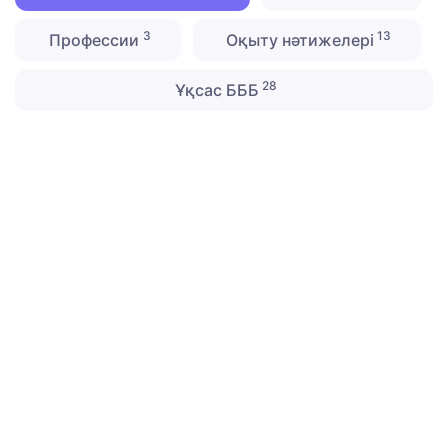
3
13
Профессии
Оқыту нәтижелері
28
Ұқсас БББ