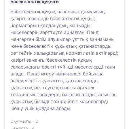
Бәсекелестік құқығы
Бәсекелестік құқық пәні оның дамуының
қазіргі кезеңінде бәсекелестік құқық
нормаларын қолданудың маңызды
мәселелерін зерттеуге арналған. Пәнді
меңгерген білім алушылар ұлттық заңнаманы
және бәсекелестік құқықтық қатынастарды
реттейтін халықаралық нормативтік актілерді;
қазіргі заманғы бәсекелестік құқық
саласындағы өзекті түйінді мәселелерді тани
алады. Пәнді игеру нәтижелері бойынша
бәсекелестік құқықтық қатынастарды
құқықтық реттеуге қатысты әртүрлі
теориялық тәсілдерді бағалай алады; алынған
құқықтық білімді тәжірибелік мәселелерді
шешу үшін қолдана алады.
Оқу жылы - 2
Семестр - 4