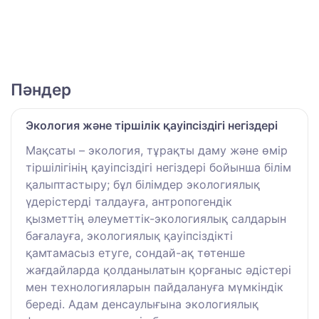
Пәндер
Экология және тіршілік қауіпсіздігі негіздері
Мақсаты – экология, тұрақты даму және өмір
тіршілігінің қауіпсіздігі негіздері бойынша білім
қалыптастыру; бұл білімдер экологиялық
үдерістерді талдауға, антропогендік
қызметтің әлеуметтік-экологиялық салдарын
бағалауға, экологиялық қауіпсіздікті
қамтамасыз етуге, сондай-ақ төтенше
жағдайларда қолданылатын қорғаныс әдістері
мен технологияларын пайдалануға мүмкіндік
береді. Адам денсаулығына экологиялық