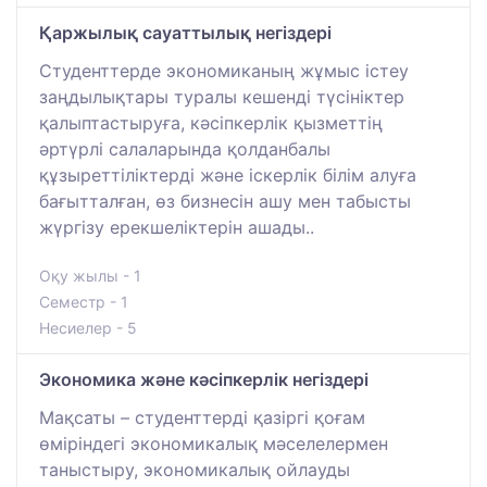
Қаржылық сауаттылық негіздері
Студенттерде экономиканың жұмыс істеу
заңдылықтары туралы кешенді түсініктер
қалыптастыруға, кәсіпкерлік қызметтің
әртүрлі салаларында қолданбалы
құзыреттіліктерді және іскерлік білім алуға
бағытталған, өз бизнесін ашу мен табысты
жүргізу ерекшеліктерін ашады..
Оқу жылы - 1
Семестр - 1
Несиелер - 5
Экономика және кәсіпкерлік негіздері
Мақсаты – студенттерді қазіргі қоғам
өміріндегі экономикалық мәселелермен
таныстыру, экономикалық ойлауды