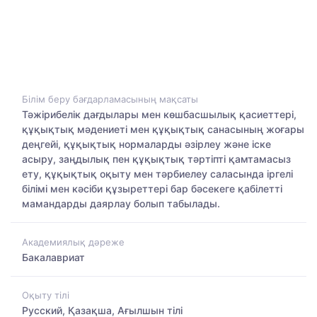
Білім беру бағдарламасының мақсаты
Тәжірибелік дағдылары мен көшбасшылық қасиеттері,
құқықтық мәдениеті мен құқықтық санасының жоғары
деңгейі, құқықтық нормаларды әзірлеу және іске
асыру, заңдылық пен құқықтық тәртіпті қамтамасыз
ету, құқықтық оқыту мен тәрбиелеу саласында іргелі
білімі мен кәсіби құзыреттері бар бәсекеге қабілетті
мамандарды даярлау болып табылады.
Академиялық дәреже
Бакалавриат
Оқыту тілі
Русский, Қазақша, Ағылшын тілі