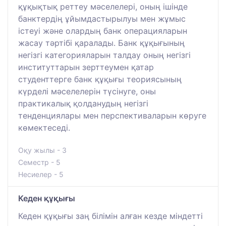
құқықтық реттеу мәселелері, оның ішінде
банктердің ұйымдастырылуы мен жұмыс
істеуі және олардың банк операцияларын
жасау тәртібі қаралады. Банк құқығының
негізгі категорияларын талдау оның негізгі
институттарын зерттеумен қатар
студенттерге банк құқығы теориясының
күрделі мәселелерін түсінуге, оны
практикалық қолданудың негізгі
тенденциялары мен перспективаларын көруге
көмектеседі.
Оқу жылы - 3
Семестр - 5
Несиелер - 5
Кеден құқығы
Кеден құқығы заң білімін алған кезде міндетті