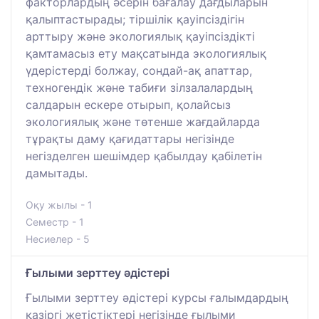
факторлардың әсерін бағалау дағдыларын
қалыптастырады; тіршілік қауіпсіздігін
арттыру және экологиялық қауіпсіздікті
қамтамасыз ету мақсатында экологиялық
үдерістерді болжау, сондай-ақ апаттар,
техногендік және табиғи зілзалалардың
салдарын ескере отырып, қолайсыз
экологиялық және төтенше жағдайларда
тұрақты даму қағидаттары негізінде
негізделген шешімдер қабылдау қабілетін
дамытады.
Оқу жылы - 1
Семестр - 1
Несиелер - 5
Ғылыми зерттеу әдістері
Ғылыми зерттеу әдістері курсы ғалымдардың
қазіргі жетістіктері негізінде ғылыми