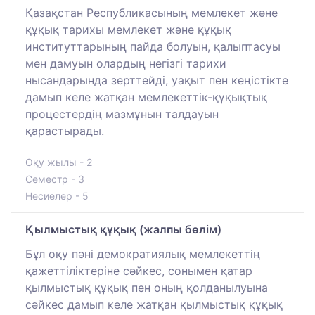
Қазақстан Республикасының мемлекет және
құқық тарихы мемлекет және құқық
институттарының пайда болуын, қалыптасуы
мен дамуын олардың негізгі тарихи
нысандарында зерттейді, уақыт пен кеңістікте
дамып келе жатқан мемлекеттік-құқықтық
процестердің мазмұнын талдауын
қарастырады.
Оқу жылы - 2
Семестр - 3
Несиелер - 5
Қылмыстық құқық (жалпы бөлім)
Бұл оқу пәні демократиялық мемлекеттің
қажеттіліктеріне сәйкес, сонымен қатар
қылмыстық құқық пен оның қолданылуына
сәйкес дамып келе жатқан қылмыстық құқық