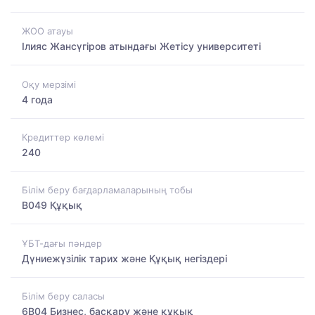
ЖОО атауы
Ілияс Жансүгіров атындағы Жетісу университеті
Оқу мерзімі
4 года
Кредиттер көлемі
240
Білім беру бағдарламаларының тобы
B049 Құқық
ҰБТ-дағы пәндер
Дүниежүзілік тарих және Құқық негіздері
Білім беру саласы
6B04 Бизнес, басқару және құқық