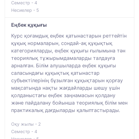
Семестр - 4
Несиелер - 5
Еңбек құқығы
Курс қоғамдық еңбек қатынастарын реттейтін
құқық нормаларын, сондай-ақ құқықтық
категорияларды, еңбек құқығы ғылымына тән
теориялық тұжырымдамаларды талдауға
арналған. Білім алушыларда еңбек құқығы
саласындағы құқықтық қатынастар
субъектілерінің бұзылған құқықтарын қорғау
мақсатында нақты жағдайларды шешу үшін
қолданыстағы еңбек заңнамасын қолдану
және пайдалану бойынша теориялық білім мен
практикалық дағдыларды қалыптастырады.
Оқу жылы - 2
Семестр - 4
Несиелер - 5