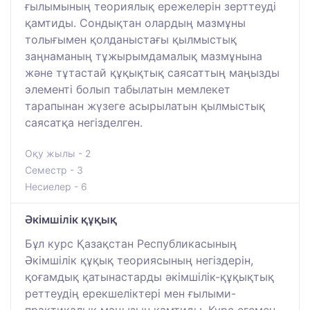
ғылымының теориялық ережелерін зерттеуді
қамтиды. Сондықтан олардың мазмұны
толығымен қолданыстағы қылмыстық
заңнаманың тұжырымдамалық мазмұнына
және тұтастай құқықтық саясаттың маңызды
элементі болып табылатын мемлекет
тарапынан жүзеге асырылатын қылмыстық
саясатқа негізделген.
Оқу жылы - 2
Семестр - 3
Несиелер - 6
Әкімшілік құқық
Бұл курс Қазақстан Республикасының
Әкімшілік құқық теориясының негіздерін,
қоғамдық қатынастарды әкімшілік-құқықтық
реттеудің ерекшеліктері мен ғылыми-
практикалық маңызын қамтиды. Курс егемен