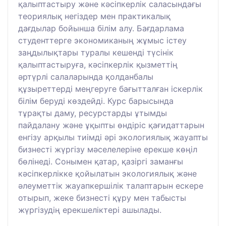
қалыптастыру және кәсіпкерлік саласындағы
теориялық негіздер мен практикалық
дағдылар бойынша білім алу. Бағдарлама
студенттерге экономиканың жұмыс істеу
заңдылықтары туралы кешенді түсінік
қалыптастыруға, кәсіпкерлік қызметтің
әртүрлі салаларында қолданбалы
құзыреттерді меңгеруге бағытталған іскерлік
білім беруді көздейді. Курс барысында
тұрақты даму, ресурстарды ұтымды
пайдалану және ұқыпты өндіріс қағидаттарын
енгізу арқылы тиімді әрі экологиялық жауапты
бизнесті жүргізу мәселелеріне ерекше көңіл
бөлінеді. Сонымен қатар, қазіргі заманғы
кәсіпкерлікке қойылатын экологиялық және
әлеуметтік жауапкершілік талаптарын ескере
отырып, жеке бизнесті құру мен табысты
жүргізудің ерекшеліктері ашылады.