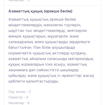
Азаматтық құқық (ерекше бөлім)
Азаматтық құқықтың ерекше бөлімі
міндеттемелердің жекелеген түрлерін,
шарттан тыс міндеттемелерді, зияткерлік
меншік құқықтарын, мұрагерлік және
халықаралық жеке құқықтарды зерделеуге
бағытталған. Пән білім алушыларда
нормативтік құқықтық актілерді қолдану,
азаматтық айналым саласында материалдық
құқық нормаларын іске асыру, азаматтық
заңнамаға дәл сәйкестікте шешімдер
қабылдау және құқықтық іс-әрекеттер жасау
қабілетін қалыптастырады.
Оқу жылы - 2
Семестр - 4
Несиелер - 6