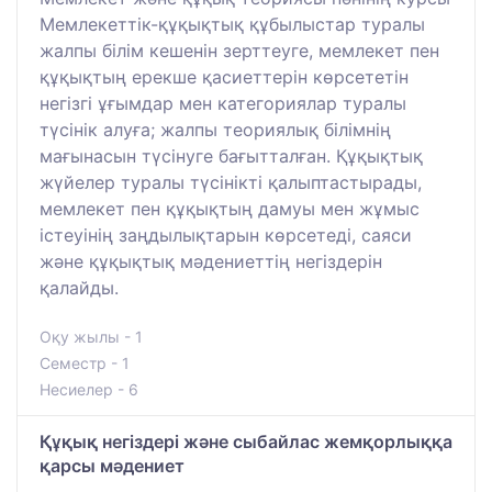
Мемлекеттік-құқықтық құбылыстар туралы
жалпы білім кешенін зерттеуге, мемлекет пен
құқықтың ерекше қасиеттерін көрсететін
негізгі ұғымдар мен категориялар туралы
түсінік алуға; жалпы теориялық білімнің
мағынасын түсінуге бағытталған. Құқықтық
жүйелер туралы түсінікті қалыптастырады,
мемлекет пен құқықтың дамуы мен жұмыс
істеуінің заңдылықтарын көрсетеді, саяси
және құқықтық мәдениеттің негіздерін
қалайды.
Оқу жылы - 1
Семестр - 1
Несиелер - 6
Құқық негіздері және сыбайлас жемқорлыққа
қарсы мәдениет