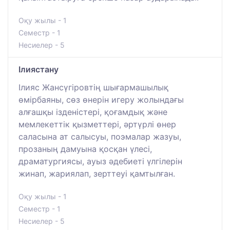
Оқу жылы - 1
Семестр - 1
Несиелер - 5
Ілиястану
Ілияс Жансүгіровтің шығармашылық
өмірбаяны, сөз өнерін игеру жолындағы
алғашқы ізденістері, қоғамдық және
мемлекеттік қызметтері, әртүрлі өнер
саласына ат салысуы, поэмалар жазуы,
прозаның дамуына қосқан үлесі,
драматургиясы, ауыз әдебиеті үлгілерін
жинап, жариялап, зерттеуі қамтылған.
Оқу жылы - 1
Семестр - 1
Несиелер - 5