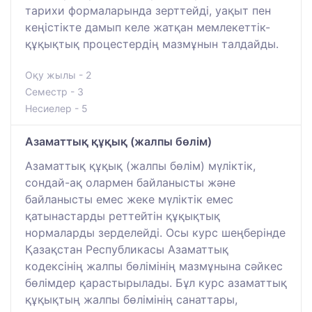
тарихи формаларында зерттейді, уақыт пен
кеңістікте дамып келе жатқан мемлекеттік-
құқықтық процестердің мазмұнын талдайды.
Оқу жылы - 2
Семестр - 3
Несиелер - 5
Азаматтық құқық (жалпы бөлім)
Азаматтық құқық (жалпы бөлім) мүліктік,
сондай-ақ олармен байланысты және
байланысты емес жеке мүліктік емес
қатынастарды реттейтін құқықтық
нормаларды зерделейді. Осы курс шеңберінде
Қазақстан Республикасы Азаматтық
кодексінің жалпы бөлімінің мазмұнына сәйкес
бөлімдер қарастырылады. Бұл курс азаматтық
құқықтың жалпы бөлімінің санаттары,