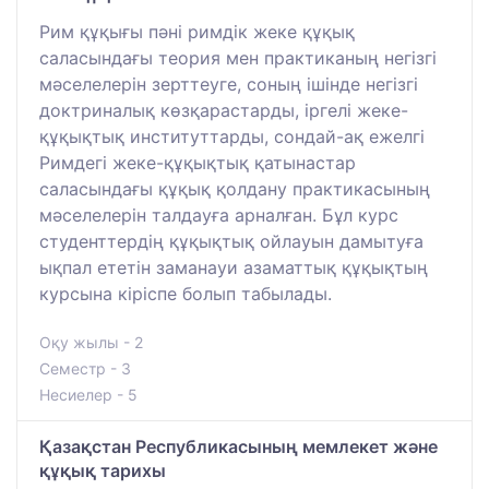
Рим құқығы пәні римдік жеке құқық
саласындағы теория мен практиканың негізгі
мәселелерін зерттеуге, соның ішінде негізгі
доктриналық көзқарастарды, іргелі жеке-
құқықтық институттарды, сондай-ақ ежелгі
Римдегі жеке-құқықтық қатынастар
саласындағы құқық қолдану практикасының
мәселелерін талдауға арналған. Бұл курс
студенттердің құқықтық ойлауын дамытуға
ықпал ететін заманауи азаматтық құқықтың
курсына кіріспе болып табылады.
Оқу жылы - 2
Семестр - 3
Несиелер - 5
Қазақстан Республикасының мемлекет және
құқық тарихы