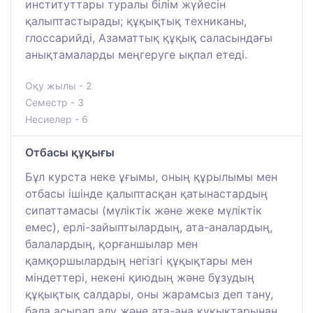
институттары туралы білім жүйесін
қалыптастырады; құқықтық техниканы,
глоссарийді, Азаматтық құқық саласындағы
анықтамаларды меңгеруге ықпал етеді.
Оқу жылы - 2
Семестр - 3
Несиелер - 6
Отбасы құқығы
Бұл курста неке ұғымы, оның құрылымы мен
отбасы ішінде қалыптасқан қатынастардың
сипаттамасы (мүліктік және жеке мүліктік
емес), ерлі-зайыптылардың, ата-аналардың,
балалардың, қорғаншылар мен
қамқоршылардың негізгі құқықтары мен
міндеттері, некені қиюдың және бұзудың
құқықтық салдары, оны жарамсыз деп тану,
бала асырап алу және ата-ана құқықтарынан