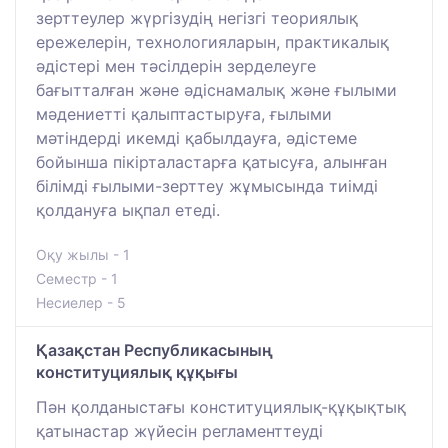
зерттеулер жүргізудің негізгі теориялық
ережелерін, технологияларын, практикалық
әдістері мен тәсілдерін зерделеуге
бағытталған және әдіснамалық және ғылыми
мәдениетті қалыптастыруға, ғылыми
мәтіндерді икемді қабылдауға, әдістеме
бойынша пікірталастарға қатысуға, алынған
білімді ғылыми-зерттеу жұмысында тиімді
қолдануға ықпал етеді.
Оқу жылы - 1
Семестр - 1
Несиелер - 5
Қазақстан Республикасының
конституциялық құқығы
Пән қолданыстағы конституциялық-құқықтық
қатынастар жүйесін регламенттеуді