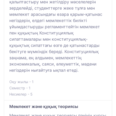
қалыптастыру мен жетілдіру мәселелерін
зерделейді, студенттерге жеке тұлға мен
мемлекет арасындағы өзара қарым-қатынас
негіздерін, елдегі мемлекеттік билікті
ұйымдастыруды регламенттейтін мемлекет
пен құқықтың Конституциялық
сипаттамалары мен конституциялық-
құқықтық сипаттағы өзге де қатынастарды
бекітуге мүмкіндік береді. Конституциялық
заңнама, ең алдымен, мемлекеттің
экономикалық, саяси, әлеуметтік, мәдени
негіздерін нығайтуға ықпал етеді.
Оқу жылы - 1
Семестр - 1
Несиелер - 5
Мемлекет және құқық теориясы
Мемлекет және құқық теориясы пәнінің курсы