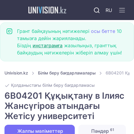
RU
Грант байқауының нәтижелері
осы бетте
10
тамызға дейін жарияланады.
Біздің
инстаграмға
жазылыңыз, гранттық
байқаудың нәтижелерін жіберіп алмау үшін!
Univision.kz
Білім беру бағдарламалары
6B04201 Құқы
Қолданыстағы білім беру бағдарламасы
6B04201 Құқықтану в Ілияс
Жансүгіров атындағы
Жетісу университеті
61
Жалпы мәліметтер
Пәндер