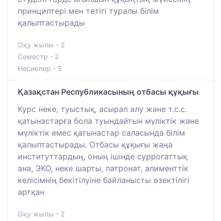
принциптері мен тетігі туралы білім
қалыптастырады
Оқу жылы - 2
Семестр - 2
Несиелер - 5
Қазақстан Республикасының отбасы құқығы
Курс неке, туыстық, асырап алу және т.с.с.
қатынастарға бола туындайтын мүліктік және
мүліктік емес қатынастар саласында білім
қалыптастырады. Отбасы құқығы жаңа
институттардың, оның ішінде суррогаттық
ана, ЭКО, неке шарты, патронат, алименттік
келісімнің бекітілуіне байланысты өзектілігі
артқан
Оқу жылы - 2