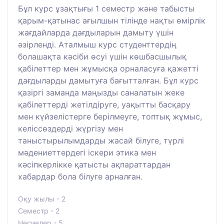
Бұл курс ұзақтығы 1 семестр және табысты
қарым-қатынас ағылшын тілінде нақты өмірлік
жағдайларда дағдыларын дамыту үшін
әзірленді. Аталмыш курс студенттердің
болашақта кәсіби өсуі үшін көшбасшылық
қабілеттер мен жұмысқа орналасуға қажетті
дағдыларды дамытуға бағытталған. Бұл курс
қазіргі заманда маңызды саналатын жеке
қабілеттерді жетілдіруге, уақытты басқару
мен күйзелістерге берілмеуге, топтық жұмыс,
келіссөздерді жүргізу мен
таныстырылымдарды жасай білуге, түрлі
мәдениеттердегі іскери этика мен
кәсіпкерлікке қатысты ақпараттардан
хабардар бола білуге арналған.
Оқу жылы - 2
Семестр - 2
Несиелер - 5