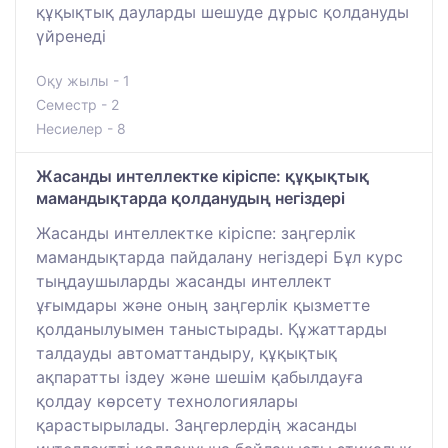
құқықтық дауларды шешуде дұрыс қолдануды
үйренеді
Оқу жылы - 1
Семестр - 2
Несиелер - 8
Жасанды интеллектке кіріспе: құқықтық
мамандықтарда қолданудың негіздері
Жасанды интеллектке кіріспе: заңгерлік
мамандықтарда пайдалану негіздері Бұл курс
тыңдаушыларды жасанды интеллект
ұғымдары және оның заңгерлік қызметте
қолданылуымен таныстырады. Құжаттарды
талдауды автоматтандыру, құқықтық
ақпаратты іздеу және шешім қабылдауға
қолдау көрсету технологиялары
қарастырылады. Заңгерлердің жасанды