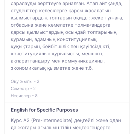
саралауды зерттеуге арналған. Атап айтқанда,
студенттер келесілерге қарсы жасалатын
қылмыстардың топтарын оқиды: жеке тұлғаға,
отбасына және кәмелетке толмағандарға
қарсы қылмыстардың осындай топтарының
құрамын, адамның конституциялық
құқықтарын, бейбітшілік пен қауіпсіздікті,
конституциялық құрылысты, меншікті,
ақпараттандыру мен коммуникацияны,
экономикалық қызметке және т.б.
Оқу жылы - 2
Семестр - 2
Несиелер - 8
English for Specific Purposes
Курс A2 (Pre-intermediate) деңгейлі және одан
да жоғары ағылшын тілін меңгергендерге