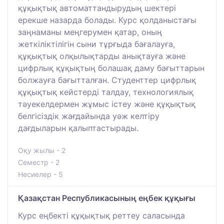
құқықтық автоматтандырудың шектері
ерекше назарда болады. Курс қолданыстағы
заңнаманы меңгерумен қатар, оның
жеткіліктілігін сыни тұрғыда бағалауға,
құқықтық олқылықтарды анықтауға және
цифрлық құқықтың болашақ даму бағыттарын
болжауға бағытталған. Студенттер цифрлық
құқықтық кейстерді талдау, технологиялық
тәуекелдермен жұмыс істеу және құқықтық
белгісіздік жағдайында уәж келтіру
дағдыларын қалыптастырады.
Оқу жылы - 2
Семестр - 2
Несиелер - 5
Қазақстан Республикасының еңбек құқығы
Курс еңбекті құқықтық реттеу саласында