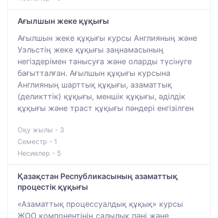
Ағылшын жеке құқығы
Ағылшын жеке құқығы курсы Англияның және
Уэльстің жеке құқығы заңнамасының
негіздерімен танысуға және оларды түсінуге
бағытталған. Ағылшын құқығы курсына
Англияның шарттық құқығы, азаматтық
(деликттік) құқығы, меншік құқығы, әділдік
құқығы және траст құқығы пәндері енгізілген
Оқу жылы - 3
Семестр - 1
Несиелер - 5
Қазақстан Республикасының азаматтық
процестік құқығы
«Азаматтық процессуалдық құқық» курсы
ЖОО компонентінің салылық пәні және