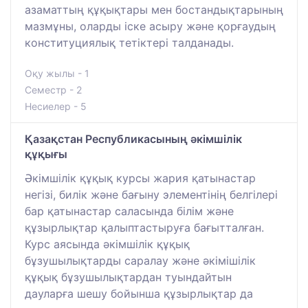
азаматтың құқықтары мен бостандықтарының
мазмұны, оларды іске асыру және қорғаудың
конституциялық тетіктері талданады.
Оқу жылы - 1
Семестр - 2
Несиелер - 5
Қазақстан Республикасының әкімшілік
құқығы
Әкімшілік құқық курсы жария қатынастар
негізі, билік және бағыну элементінің белгілері
бар қатынастар саласында білім және
құзырлықтар қалыптастыруға бағытталған.
Курс аясында әкімшілік құқық
бұзушылықтарды саралау және әкімішілік
құқық бұзушылықтардан туындайтын
дауларға шешу бойынша құзырлықтар да