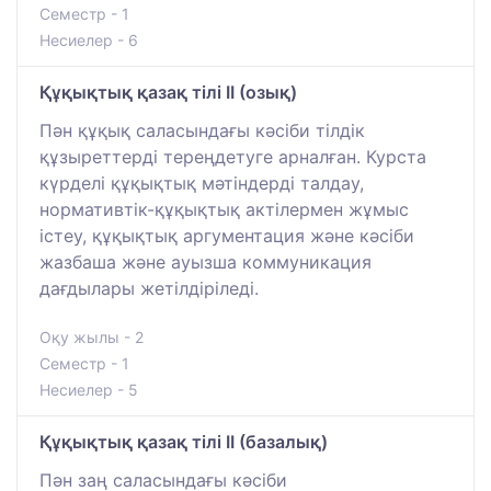
Семестр - 1
Несиелер - 6
Құқықтық қазақ тілі II (озық)
Пән құқық саласындағы кәсіби тілдік
құзыреттерді тереңдетуге арналған. Курста
күрделі құқықтық мәтіндерді талдау,
нормативтік-құқықтық актілермен жұмыс
істеу, құқықтық аргументация және кәсіби
жазбаша және ауызша коммуникация
дағдылары жетілдіріледі.
Оқу жылы - 2
Семестр - 1
Несиелер - 5
Құқықтық қазақ тілі II (базалық)
Пән заң саласындағы кәсіби