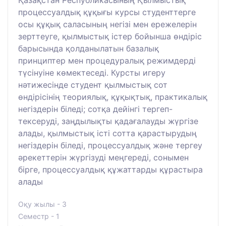
процессуалдық құқығы курсы студенттерге
осы құқық саласының негізі мен ережелерін
зерттеуге, қылмыстық істер бойынша өндіріс
барысында қолданылатын базалық
принциптер мен процедуралық режимдерді
түсінуіне көмектеседі. Курсты игеру
нәтижесінде студент қылмыстық сот
өндірісінің теориялық, құқықтық, практикалық
негіздерін біледі; сотқа дейінгі тергеп-
тексеруді, заңдылықты қадағалауды жүргізе
алады, қылмыстық істі сотта қарастырудың
негіздерін біледі, процессуалдық және тергеу
әрекеттерін жүргізуді меңгереді, сонымен
бірге, процессуалдық құжаттарды құрастыра
алады
Оқу жылы - 3
Семестр - 1