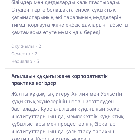
білімдер мен дағдыларды қалыптастырады.
Студенттерге болашақта еңбек құқықтық
қатынастарының екі тарапының мүдделерін
тиімді қорғауға және еңбек дауларын табысты
қамтамасыз етуге мүмкіндік береді
Оқу жылы - 2
Семестр - 2
Несиелер - 5
Ағылшын құқығы және корпоративтік
практика негіздері
Жалпы құқықтық игеру Англия мен Уэльстің
құқықтық жүйелерінің негізін зерттеуден
басталады. Курс ағылшын құқығының жеке
институттарының да, мемлекеттік құқықтық
құбылыстары мен процестерінің бірқатар
институттарының да қалыптасу тарихын
қамтиды. Курсты игеру мақсаты: