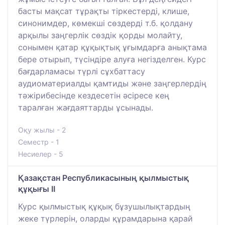
басты мақсат тұрақты тіркестерді, клише,
синонимдер, көмекші сөздерді т.б. қолдану
арқылы заңгерлік сөздік қорды молайту,
сонымен қатар құқықтық ұғымдарға анықтама
бере отырып, түсіндіре алуға негізделген. Курс
бағдарламасы түрлі сұхбаттасу
аудиоматериалды қамтиды және заңгерлердің
тәжірибесінде кездесетін әсіресе кең
таралған жағдаяттарды ұсынады.
Оқу жылы - 2
Семестр - 1
Несиелер - 5
Қазақстан Республикасының қылмыстық
құқығы II
Курс қылмыстық құқық бұзушылықтардың
жеке түрлерін, оларды құрамдарына қарай