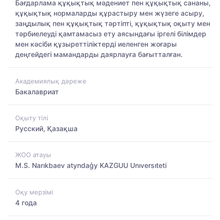
Бағдарлама құқықтық мәдениет пен құқықтық сананы,
құқықтық нормаларды құрастыру мен жүзеге асыру,
заңдылық пен құқықтық тәртіпті, құқықтық оқыту мен
тәрбиелеуді қамтамасыз ету аясындағы іргелі білімдер
мен кәсіби құзыреттіліктерді иеленген жоғары
деңгейдегі мамандарды даярлауға бағытталған.
Академиялық дәреже
Бакалавриат
Оқыту тілі
Русский, Қазақша
ЖОО атауы
M.S. Narıkbaev atyndaģy KAZGUU Unıversıteti
Оқу мерзімі
4 года