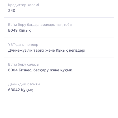
Кредиттер көлемі
240
Білім беру бағдарламаларының тобы
B049 Құқық
ҰБТ-дағы пәндер
Дүниежүзілік тарих және Құқық негіздері
Білім беру саласы
6B04 Бизнес, басқару және құқық
Дайындық бағыты
6B042 Құқық