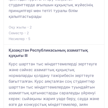
студенттерде ағылшын құқықтық жүйесінің
принциптері мен тетігі туралы білім
қалыптастырады
Оқу жылы - 2
Семестр - 2
Несиелер - 5
Қазақстан Республикасының азаматтық
құқығы III
Курс шарттан тыс міндеттемелерді зерттеуге
және сәйкес азаматтық құқықтық
нормаларды қолдану тәжірибесін зерттеуге
бағытталған. Курс аяқталған соң студенттер
шарттан тыс міндеттемелерден туындайтын
азаматтық қатынастарды саралауды үйренуі
керек: сыйақыны жария уәде беру, сауда және
өзге де конкурстық міндеттемелер, зиян