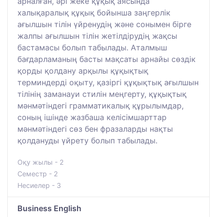
арналған, әрі жеке құқық аясында
халықаралық құқық бойынша заңгерлік
ағылшын тілін үйренудің және сонымен бірге
жалпы ағылшын тілін жетілдірудің жақсы
бастамасы болып табылады. Аталмыш
бағдарламаның басты мақсаты арнайы сөздік
қорды қолдану арқылы құқықтық
терминдерді оқыту, қазіргі құқықтық ағылшын
тілінің заманауи стилін меңгерту, құқықтық
мәнмәтіндегі грамматикалық құрылымдар,
соның ішінде жазбаша келісімшарттар
мәнмәтіндегі сөз бен фразаларды нақты
қолдануды үйрету болып табылады.
Оқу жылы - 2
Семестр - 2
Несиелер - 3
Business English