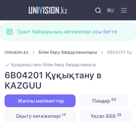
RU
Грант байқауының нәтижелері
осы бетте
Univision.kz
Білім беру бағдарламалары
6B04201 Құқ
Қолданыстағы білім беру бағдарламасы
6B04201 Құқықтану в
KAZGUU
60
Жалпы мәліметтер
Пәндер
14
28
Оқыту нәтижелері
Ұқсас БББ