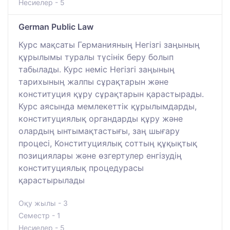
Несиелер - 5
German Public Law
Курс мақсаты Германияның Негізгі заңының
құрылымы туралы түсінік беру болып
табылады. Курс неміс Негізгі заңының
тарихының жалпы сұрақтарын және
конституция құру сұрақтарын қарастырады.
Курс аясында мемлекеттік құрылымдарды,
конституциялық органдарды құру және
олардың ынтымақтастығы, заң шығару
процесі, Конституциялық соттың құқықтық
позициялары және өзгертулер енгізудің
конституциялық процедурасы
қарастырылады
Оқу жылы - 3
Семестр - 1
Несиелер - 5