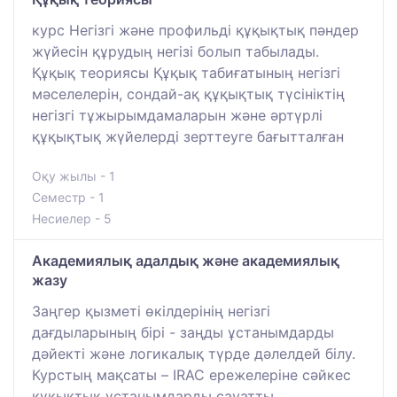
курс Негізгі және профильді құқықтық пәндер
жүйесін құрудың негізі болып табылады.
Құқық теориясы Құқық табиғатының негізгі
мәселелерін, сондай-ақ құқықтық түсініктің
негізгі тұжырымдамаларын және әртүрлі
құқықтық жүйелерді зерттеуге бағытталған
Оқу жылы - 1
Семестр - 1
Несиелер - 5
Академиялық адалдық және академиялық
жазу
Заңгер қызметі өкілдерінің негізгі
дағдыларының бірі - заңды ұстанымдарды
дәйекті және логикалық түрде дәлелдей білу.
Курстың мақсаты – IRAC ережелеріне сәйкес
құқықтық ұстанымдарды сауатты,