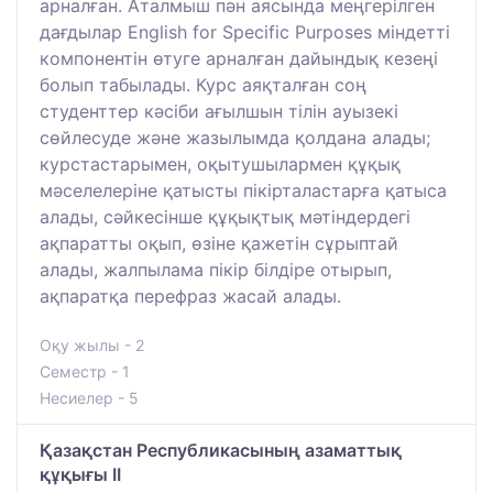
арналған. Аталмыш пән аясында меңгерілген
дағдылар English for Specific Purposes міндетті
компонентін өтуге арналған дайындық кезеңі
болып табылады. Курс аяқталған соң
студенттер кәсіби ағылшын тілін ауызекі
сөйлесуде және жазылымда қолдана алады;
курстастарымен, оқытушылармен құқық
мәселелеріне қатысты пікірталастарға қатыса
алады, сәйкесінше құқықтық мәтіндердегі
ақпаратты оқып, өзіне қажетін сұрыптай
алады, жалпылама пікір білдіре отырып,
ақпаратқа перефраз жасай алады.
Оқу жылы - 2
Семестр - 1
Несиелер - 5
Қазақстан Республикасының азаматтық
құқығы II