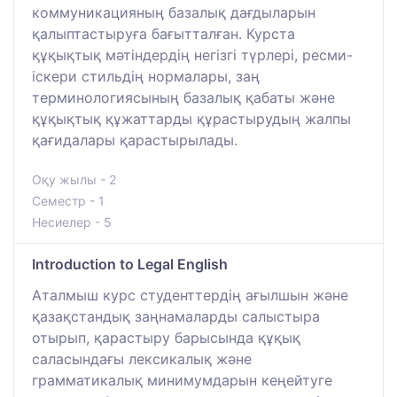
коммуникацияның базалық дағдыларын
қалыптастыруға бағытталған. Курста
құқықтық мәтіндердің негізгі түрлері, ресми-
іскери стильдің нормалары, заң
терминологиясының базалық қабаты және
құқықтық құжаттарды құрастырудың жалпы
қағидалары қарастырылады.
Оқу жылы - 2
Семестр - 1
Несиелер - 5
Introduction to Legal English
Аталмыш курс студенттердің ағылшын және
қазақстандық заңнамаларды салыстыра
отырып, қарастыру барысында құқық
саласындағы лексикалық және
грамматикалық минимумдарын кеңейтуге