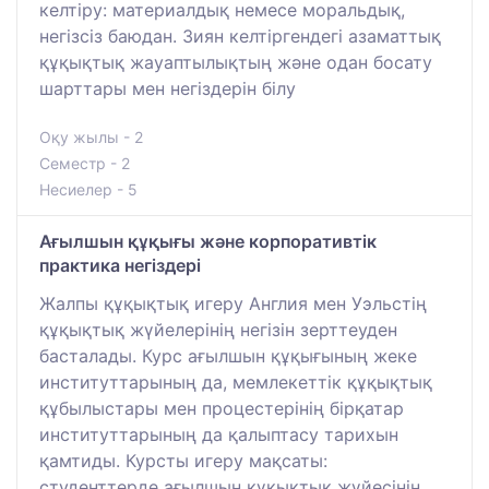
келтіру: материалдық немесе моральдық,
негізсіз баюдан. Зиян келтіргендегі азаматтық
құқықтық жауаптылықтың және одан босату
шарттары мен негіздерін білу
Оқу жылы - 2
Семестр - 2
Несиелер - 5
Ағылшын құқығы және корпоративтік
практика негіздері
Жалпы құқықтық игеру Англия мен Уэльстің
құқықтық жүйелерінің негізін зерттеуден
басталады. Курс ағылшын құқығының жеке
институттарының да, мемлекеттік құқықтық
құбылыстары мен процестерінің бірқатар
институттарының да қалыптасу тарихын
қамтиды. Курсты игеру мақсаты:
студенттерде ағылшын құқықтық жүйесінің