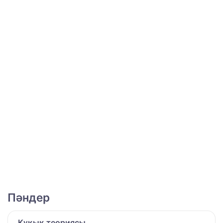
Пәндер
Құқық теориясы