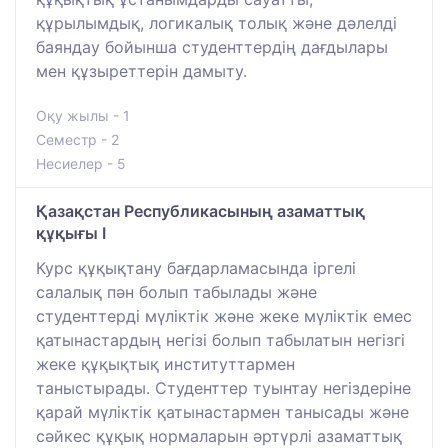
құрылымдық, логикалық толық және дәлелді
баяндау бойынша студенттердің дағдылары
мен құзыреттерін дамыту.
Оқу жылы - 1
Семестр - 2
Несиелер - 5
Қазақстан Республикасының азаматтық
құқығы I
Курс құқықтану бағдарламасында іргелі
салалық пән болып табылады және
студенттерді мүліктік және жеке мүліктік емес
қатынастардың негізі болып табылатын негізгі
жеке құқықтық институттармен
таныстырады. Студенттер туынтау негіздеріне
қарай мүліктік қатынастармен танысады және
сәйкес құқық нормаларын әртүрлі азаматтық