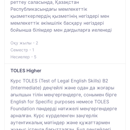
реттеу саласында, Қазақстан
Республикасындағы мемлекеттік
қызметкерлердің қызметінің негіздері мен
мемлекеттік әкімшілік басқару негіздері
бойынша білімдер мен дағдыларға иеленеді
Оқу жылы - 2
Семестр - 1
Несиелер - 5
TOLES Higher
Курс TOLES (Test of Legal English Skills) В2
(Intermediate) деңгейлі және одан да жоғары
ағылшын тілін меңгергендерге, сонымен бірге
English for Specific purposes немесе TOLES
Foundation пәндерді нәтижелі меңгергендерге
арналған. Курс күрделенген заңгерлік
аутентикалық мәтіндер және құжаттармен
жұмыс істеуге бағытталған. Бұл деңгейдегі