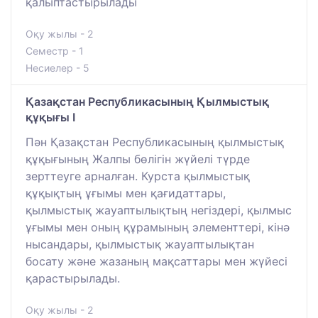
қалыптастырылады
Оқу жылы - 2
Семестр - 1
Несиелер - 5
Қазақстан Республикасының Қылмыстық
құқығы I
Пән Қазақстан Республикасының қылмыстық
құқығының Жалпы бөлігін жүйелі түрде
зерттеуге арналған. Курста қылмыстық
құқықтың ұғымы мен қағидаттары,
қылмыстық жауаптылықтың негіздері, қылмыс
ұғымы мен оның құрамының элементтері, кінә
нысандары, қылмыстық жауаптылықтан
босату және жазаның мақсаттары мен жүйесі
қарастырылады.
Оқу жылы - 2