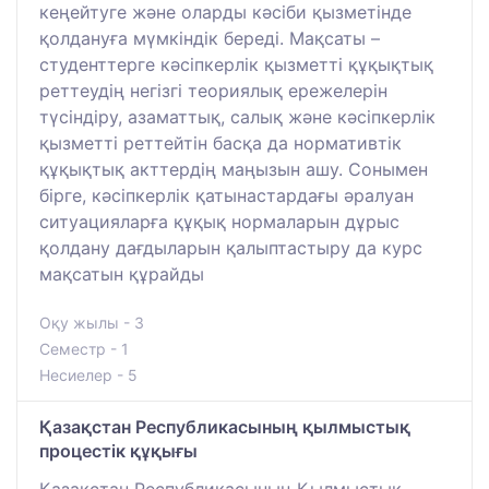
кеңейтуге және оларды кәсіби қызметінде
қолдануға мүмкіндік береді. Мақсаты –
студенттерге кәсіпкерлік қызметті құқықтық
реттеудің негізгі теориялық ережелерін
түсіндіру, азаматтық, салық және кәсіпкерлік
қызметті реттейтін басқа да нормативтік
құқықтық акттердің маңызын ашу. Сонымен
бірге, кәсіпкерлік қатынастардағы әралуан
ситуацияларға құқық нормаларын дұрыс
қолдану дағдыларын қалыптастыру да курс
мақсатын құрайды
Оқу жылы - 3
Семестр - 1
Несиелер - 5
Қазақстан Республикасының қылмыстық
процестік құқығы
Қазақстан Республикасының Қылмыстық