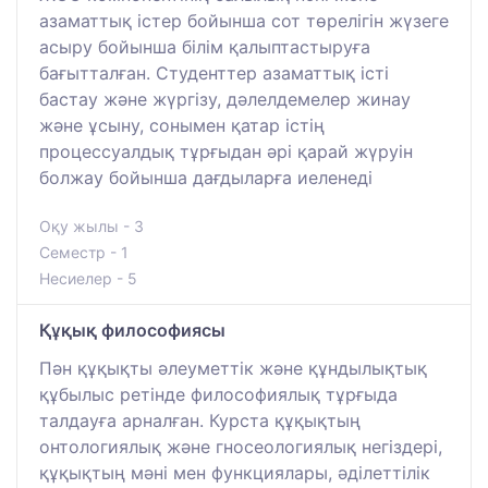
азаматтық істер бойынша сот төрелігін жүзеге
асыру бойынша білім қалыптастыруға
бағытталған. Студенттер азаматтық істі
бастау және жүргізу, дәлелдемелер жинау
және ұсыну, сонымен қатар істің
процессуалдық тұрғыдан әрі қарай жүруін
болжау бойынша дағдыларға иеленеді
Оқу жылы - 3
Семестр - 1
Несиелер - 5
Құқық философиясы
Пән құқықты әлеуметтік және құндылықтық
құбылыс ретінде философиялық тұрғыда
талдауға арналған. Курста құқықтың
онтологиялық және гносеологиялық негіздері,
құқықтың мәні мен функциялары, әділеттілік