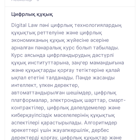
Цифрлық құқық
Digital Law пәні цифрлық технологиялардың
құқықтық реттелуіне және цифрлық
экономиканың құқық жүйесіне әсеріне
арналған пәнаралық курс болып табылады.
Курс аясында цифрландырудың дәстүрлі
құқық институттарына, заңгер мамандығына
және құқықтарды қорғау тетіктеріне қалай
ықпал ететіні талданады. Пәнде жасанды
интеллект, үлкен деректер,
автоматтандырылған шешімдер, цифрлық
платформалар, электрондық шарттар, смарт-
контрактілер, цифрлық дәлелдемелер және
киберқауіпсіздік мәселелерінің құқықтық
аспектілері қарастырылады. Алгоритмдер
әрекеттері үшін жауапкершілік, дербес
деректерді қорғау, цифрлық құқықтар және