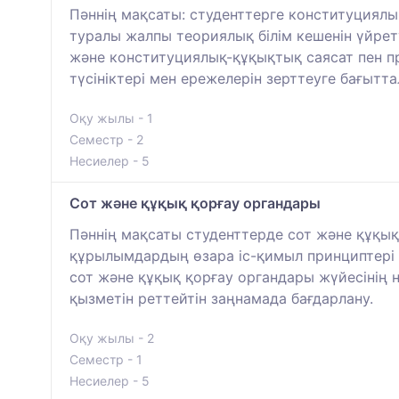
Пәннің мақсаты: студенттерге конституциял
туралы жалпы теориялық білім кешенін үйрет
және конституциялық-құқықтық саясат пен пр
түсініктері мен ережелерін зерттеуге бағытта
Оқу жылы - 1
Семестр - 2
Несиелер - 5
Сот және құқық қорғау органдары
Пәннің мақсаты студенттерде сот және құқық
құрылымдардың өзара іс-қимыл принциптері 
сот және құқық қорғау органдары жүйесінің н
қызметін реттейтін заңнамада бағдарлану.
Оқу жылы - 2
Семестр - 1
Несиелер - 5