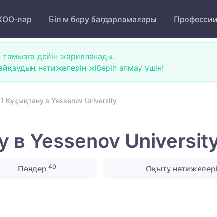
ОО-лар
Білім беру бағдарламалары
Професси
 тамызға дейін жарияланады.
йқаудың нәтижелерін жіберіп алмау үшін!
 Құқықтану в Yessenov University
в Yessenov Universit
40
Пәндер
Оқыту нәтижелер