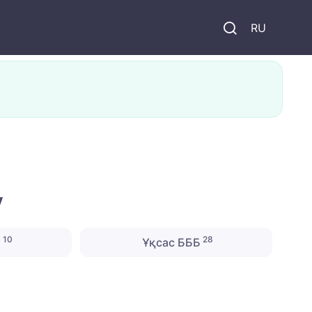
и
RU
y
10
28
і
Ұқсас БББ