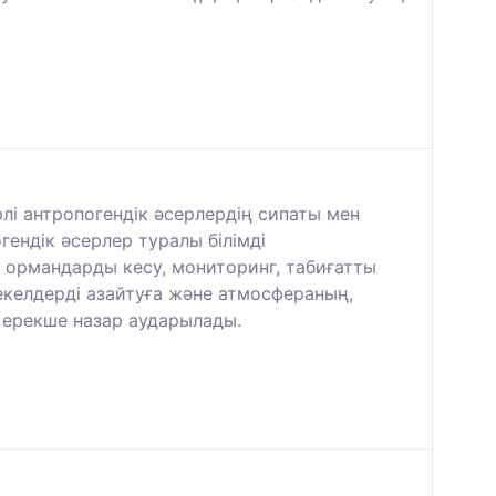
рлі антропогендік әсерлердің сипаты мен
ендік әсерлер туралы білімді
, ормандарды кесу, мониторинг, табиғатты
келдерді азайтуға және атмосфераның,
 ерекше назар аударылады.