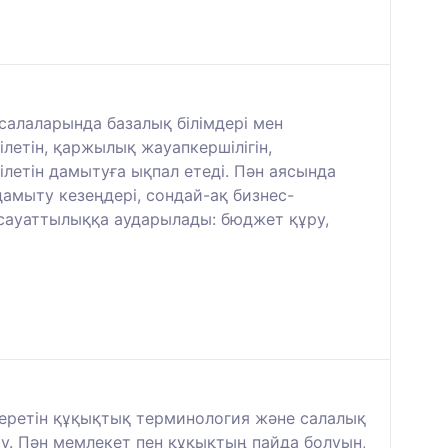
салаларында базалық білімдері мен
ілетін, қаржылық жауапкершілігін,
летін дамытуға ықпал етеді. Пән аясында
дамыту кезеңдері, сондай-ақ бизнес-
 сауаттылыққа аударылады: бюджет құру,
 беретін құқықтық терминология және салалық
. Пән мемлекет пен құқықтың пайда болуын,