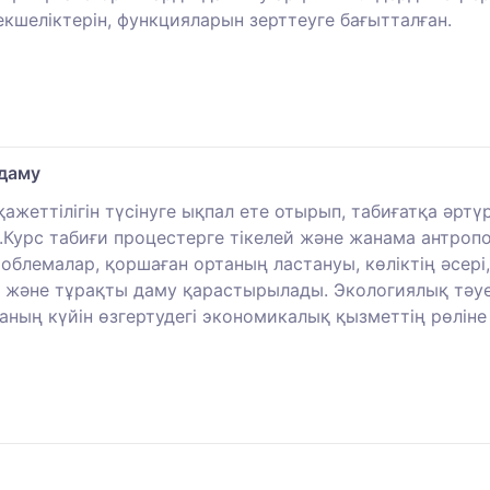
рекшеліктерін, функцияларын зерттеуге бағытталған.
 даму
ажеттілігін түсінуге ықпал ете отырып, табиғатқа әртү
Курс табиғи процестерге тікелей және жанама антропог
облемалар, қоршаған ортаның ластануы, көліктің әсері
 және тұрақты даму қарастырылады. Экологиялық тәуе
ның күйін өзгертудегі экономикалық қызметтің рөліне