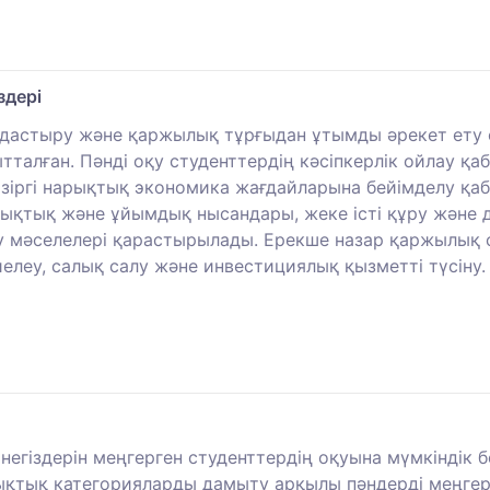
здері
мдастыру және қаржылық тұрғыдан ұтымды әрекет ету 
талған. Пәнді оқу студенттердің кәсіпкерлік ойлау қаб
іргі нарықтық экономика жағдайларына бейімделу қабі
құқықтық және ұйымдық нысандары, жеке істі құру және 
лау мәселелері қарастырылады. Ерекше назар қаржылық
елеу, салық салу және инвестициялық қызметті түсіну.
і негіздерін меңгерген студенттердің оқуына мүмкіндік
қтық категорияларды дамыту арқылы пәндерді меңгеру