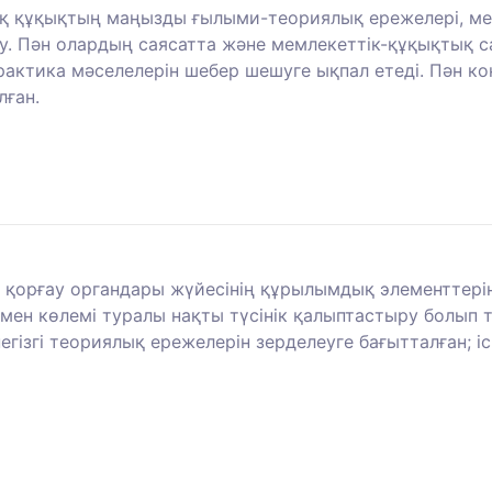
ық құқықтың маңызды ғылыми-теориялық ережелері, м
у. Пән олардың саясатта және мемлекеттік-құқықтық с
актика мәселелерін шебер шешуге ықпал етеді. Пән ко
лған.
 қорғау органдары жүйесінің құрылымдық элементтерін
мен көлемі туралы нақты түсінік қалыптастыру болып 
егізгі теориялық ережелерін зерделеуге бағытталған; і