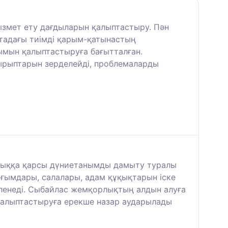
ызмет ету дағдыларын қалыптастыру. Пән
ртадағы тиімді қарым-қатынастың
нымын қалыптастыруға бағытталған.
ырыптарын зерделейді, проблемаларды
рлыққа қарсы дүниетанымды дамыту туралы
 ұғымдары, салалары, адам құқықтарын іске
еленеді. Сыбайлас жемқорлықтың алдын алуға
 қалыптастыруға ерекше назар аударылады