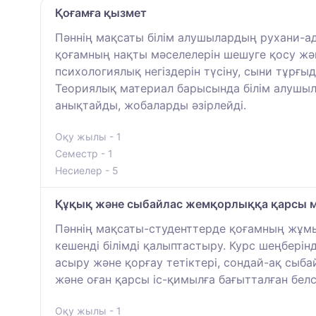
Қоғамға қызмет
Пәннің мақсаты білім алушылардың рухани-а
қоғамның нақты мәселелерін шешуге қосу жә
психологиялық негіздерін түсіну, сыни тұрғы
Теориялық материал барысында білім алушыл
анықтайды, жобаларды әзірлейді.
Оқу жылы - 1
Семестр - 1
Несиелер - 5
Құқық және сыбайлас жемқорлыққа қарсы мә
Пәннің мақсаты-студенттерде қоғамның жұмы
кешенді білімді қалыптастыру. Курс шеңберін
асыру және қорғау тетіктері, сондай-ақ сыб
және оған қарсы іс-қимылға бағытталған бе
Оқу жылы - 1