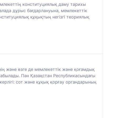
емлекеттің конституциялық даму тарихы
алада дұрыс бағдарлануына, мемлекеттік
нституциялық құқықтың негізгі теориялық
ің және өзге де мемлекеттік және қоғамдық
табылады. Пән Қазақстан Республикасындағы
скерлігі: сот және құқық қорғау органдарының