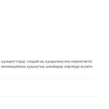
к құзыреттерді, сондай-ақ құндылықтық-нормативтік
е инновациялық құқықтық шешімдер әзірлеуді жүзеге