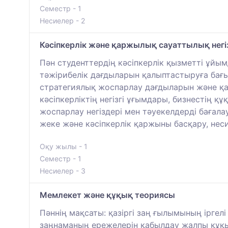
Семестр - 1
Несиелер - 2
Кәсіпкерлік және қаржылық сауаттылық негі
Пән студенттердің кәсіпкерлік қызметті ұйы
тәжірибелік дағдыларын қалыптастыруға бағыт
стратегиялық жоспарлау дағдыларын және қаз
кәсіпкерліктің негізгі ұғымдары, бизнестің 
жоспарлау негіздері мен тәуекелдерді баға
жеке және кәсіпкерлік қаржыны басқару, неси
Оқу жылы - 1
Семестр - 1
Несиелер - 3
Мемлекет және құқық теориясы
Пәннің мақсаты: қазіргі заң ғылымының іргел
заңнаманың ережелерін қабылдау жалпы құқы