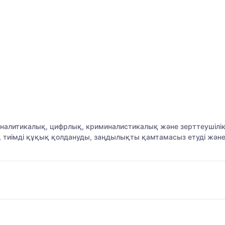
аналитикалық, цифрлық, криминалистикалық және зерттеушілі
, тиімді құқық қолдануды, заңдылықты қамтамасыз етуді жән