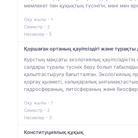
мемлекет пен құқықтың түсінігін, мәні мен е
Оқу жылы - 1
Семестр - 2
Несиелер - 5
Қоршаған ортаның қауіпсіздігі және тұрақты
Курстың мақсаты экологиялық қауіпсіздіктің қ
салдары туралы түсінік беру болып табылады.
қалыптастыруға бағытталған. Экологиялық пр
қорғау қызметі, халықаралық ынтымақтастық
гидросфераның, литосфераның және биосфера
Оқу жылы - 1
Семестр - 2
Несиелер - 3
Конституциялық құқық