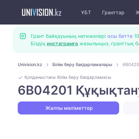
ҰБТ
Гранттар
Ж
Грант байқауының нәтижелері
осы бетте
10
Біздің
инстаграмға
жазылыңыз, гранттық ба
Univision.kz
Білім беру бағдарламалары
6B04201
Қолданыстағы білім беру бағдарламасы
6B04201 Құқықтану 
Жалпы мәліметтер