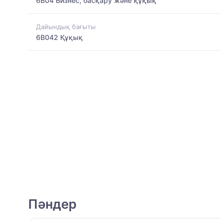
6B04 Бизнес, басқару және құқық
Дайындық бағыты
6B042 Құқық
Пәндер