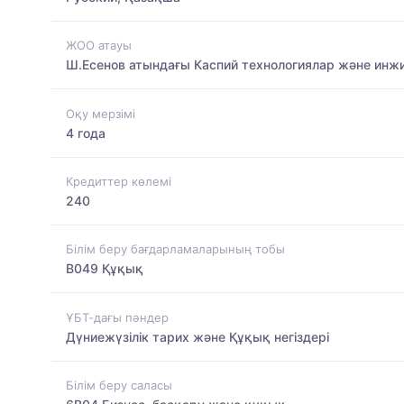
ЖОО атауы
Ш.Есенов атындағы Каспий технологиялар және инжи
Оқу мерзімі
4 года
Кредиттер көлемі
240
Білім беру бағдарламаларының тобы
B049 Құқық
ҰБТ-дағы пәндер
Дүниежүзілік тарих және Құқық негіздері
Білім беру саласы