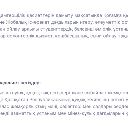
дамгершілік қасиеттерін дамыту мақсатында Қоғамға қ
не Жобалық іс-әрекет дағдыларын игеру, әлеуметтік о
дан ойлау арқылы студенттердің белсенді өмірлік ұста
ар волонтерлік қызмет, көшбасшылық, сыни ойлау тақ
дениет негіздері
с істеуінің құқықтық негіздері және сыбайлас жемқо
де Қазақстан Республикасының құқық жүйесінің негізгі
айлас жемқорлықтың мәні, себептері мен салдары зерд
лсенді азаматтық ұстаным мен мінез-құлық дағдыларын