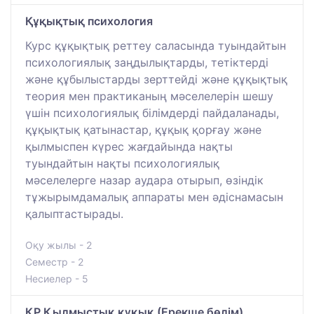
Құқықтық психология
Курс құқықтық реттеу саласында туындайтын
психологиялық заңдылықтарды, тетіктерді
және құбылыстарды зерттейді және құқықтық
теория мен практиканың мәселелерін шешу
үшін психологиялық білімдерді пайдаланады,
құқықтық қатынастар, құқық қорғау және
қылмыспен күрес жағдайында нақты
туындайтын нақты психологиялық
мәселелерге назар аудара отырып, өзіндік
тұжырымдамалық аппараты мен әдіснамасын
қалыптастырады.
Оқу жылы - 2
Семестр - 2
Несиелер - 5
ҚР Қылмыстық құқық (Ерекше бөлім)