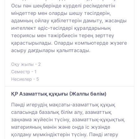
Осы пән шеңберінде күрделі ресімделетін
міндеттер мен оларды шешу тәсілдерін,
адамның ойлау қабілеттерін дамыту, жасанды
интеллект әдіс-тәсілдері құралдарының
теориясы мен тәжірбиесін терең зерттеу
қарастырылады. Оларды компьютерде жүзеге
асыру дағдылары қалыптасады.
Оқу жылы - 2
Семестр - 1
Несиелер - 5
ҚР Азаматтық құқығы (Жалпы бөлім)
Пәнді игерудің мақсаты-азаматтық құқық
саласында базалық білім алу, азаматтық
заңнама жүйесін түсіну, азаматтық-құқықтық
материяның мәнін және онда іс жүзінде
қолдану мүмкіндіктерін түсіну. Пәнді игеру