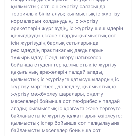
қылмыстық сот ісін жүргізу саласында
теориялық білім алуы; қылмыстық іс жүргізу
нормаларын қолданудың, іс жүргізу
әрекеттерін жүргізудің, іс жүргізу шешімдерін
қабылдаудың және оларды қылмыстық сот
ісін жүргізудің барлық сатыларында
ресімдеудің практикалық дағдыларын
тұжырымдау. Пәнді игеру нәтижелері
бойынша студенттер қылмыстық іс жүргізу
құқығының ережелерін талдай алады,
қылмыстық іс жүргізуге қатысушылардың іс
жүргізу мәртебесі, дәлелдеу, қылмыстық іс
жүргізу мәжбүрлеу шаралары, оңалту
мәселелері бойынша сот тәжірибесін талдай
алады; қылмыстық іс қозғауға және тергеуге
байланысты іс жүргізу құжаттарын әзірлеуге;
қылмыстық істер бойынша сот талқылауына
байланысты мәселелер бойынша сот