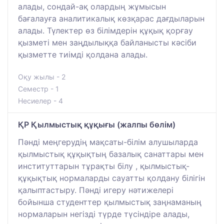
алады, сондай-ақ олардың жұмысын
бағалауға аналитикалық көзқарас дағдыларын
алады. Түлектер өз білімдерін құқық қорғау
қызметі мен заңдылыққа байланысты кәсіби
қызметте тиімді қолдана алады.
Оқу жылы - 2
Семестр - 1
Несиелер - 4
ҚР Қылмыстық құқығы (жалпы бөлім)
Пәнді меңгерудің мақсаты-білім алушыларда
қылмыстық құқықтың базалық санаттары мен
институттарын тұрақты білу , қылмыстық-
құқықтық нормаларды сауатты қолдану білігін
қалыптастыру. Пәнді игеру нәтижелері
бойынша студенттер қылмыстық заңнаманың
нормаларын негізді түрде түсіндіре алады,