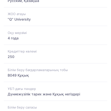
Русский, Қазақша
ЖОО атауы
"Q" University
Оқу мерзімі
4 года
Кредиттер көлемі
250
Білім беру бағдарламаларының тобы
B049 Құқық
ҰБТ-дағы пәндер
Дүниежүзілік тарих және Құқық негіздері
Білім беру саласы