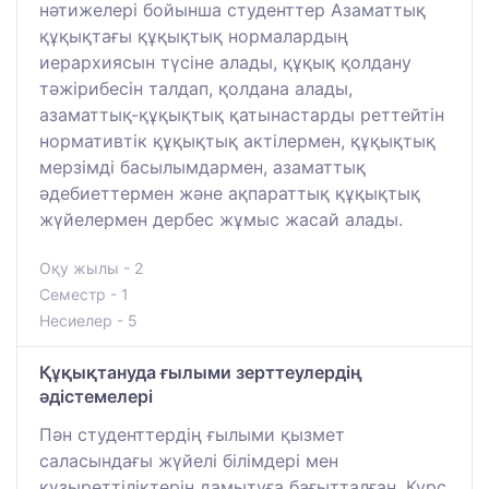
нәтижелері бойынша студенттер Азаматтық
құқықтағы құқықтық нормалардың
иерархиясын түсіне алады, құқық қолдану
тәжірибесін талдап, қолдана алады,
азаматтық-құқықтық қатынастарды реттейтін
нормативтік құқықтық актілермен, құқықтық
мерзімді басылымдармен, азаматтық
әдебиеттермен және ақпараттық құқықтық
жүйелермен дербес жұмыс жасай алады.
Оқу жылы - 2
Семестр - 1
Несиелер - 5
Құқықтануда ғылыми зерттеулердің
әдістемелері
Пән студенттердің ғылыми қызмет
саласындағы жүйелі білімдері мен
құзыреттіліктерін дамытуға бағытталған. Курс