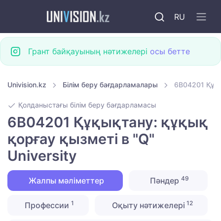
RU
Грант байқауының нәтижелері
осы бетте
Univision.kz
Білім беру бағдарламалары
6B04201 Құқы
Қолданыстағы білім беру бағдарламасы
6B04201 Құқықтану: құқық
қорғау қызметі в "Q"
University
49
Жалпы мәліметтер
Пәндер
1
12
Профессии
Оқыту нәтижелері