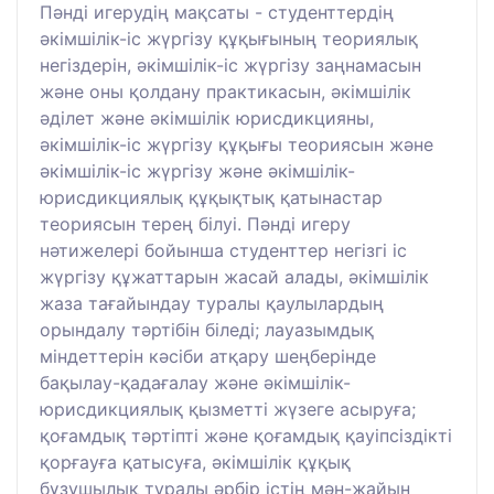
Пәнді игерудің мақсаты - студенттердің
әкімшілік-іс жүргізу құқығының теориялық
негіздерін, әкімшілік-іс жүргізу заңнамасын
және оны қолдану практикасын, әкімшілік
әділет және әкімшілік юрисдикцияны,
әкімшілік-іс жүргізу құқығы теориясын және
әкімшілік-іс жүргізу және әкімшілік-
юрисдикциялық құқықтық қатынастар
теориясын терең білуі. Пәнді игеру
нәтижелері бойынша студенттер негізгі іс
жүргізу құжаттарын жасай алады, әкімшілік
жаза тағайындау туралы қаулылардың
орындалу тәртібін біледі; лауазымдық
міндеттерін кәсіби атқару шеңберінде
бақылау-қадағалау және әкімшілік-
юрисдикциялық қызметті жүзеге асыруға;
қоғамдық тәртіпті және қоғамдық қауіпсіздікті
қорғауға қатысуға, әкімшілік құқық
бұзушылық туралы әрбір істің мән-жайын