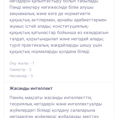
негіздерін қалыптастыру болып табылады.
Пәнді меңгеру нәтижесінде білім алушы
заңнамалық және өзге де нормативтік
құқықтық актілермен, арнайы әдебиеттермен
жұмыс істей алады; конституциялық-
құқықтық қатынастар бойынша өз көзқарасын
талдап, қорытындылап және негіздей алады;
түрлі практикалық жағдайларды шешу үшін
құқықтық нормаларды қолдана біледі.
Оқу жылы - 1
Семестр - 2
Несиелер - 5
Жасанды интеллект
Пәннің мақсаты жасанды интеллекттің
теориялық негіздерін және интеллектуалды
жүйелердегі білімді қолдану салаларына
негізделген жүйелерді жобалауды зерттеу.