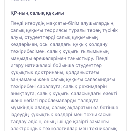
ҚР-ның салық құқығы
Пәнді игерудің мақсаты-білім алушылардың
салық құқығы теориясы туралы терең түсінік
алуы, студенттерді салық құқығының
көздерімен, осы саладағы құқық қолдану
тәжірибесімен, салық құқығы ғылымының
маңызды ережелерімен таныстыру. Пәнді
игеру нәтижелері бойынша студенттер
құқықтық доктринаны, қолданыстағы
заңнаманы және салық құқығы саласындағы
тәжірибені саралауға; салық режимдерін
анықтауға; салық құқығы саласындағы өзекті
және негізгі проблемаларды талдауға
мүмкіндік алады; салық ақпаратын өз бетінше
іздеудің құқықтық көздері мен техникасын
талдау әдісін, оның ішінде қазіргі заманғы
электрондық технологиялар мен техникалық