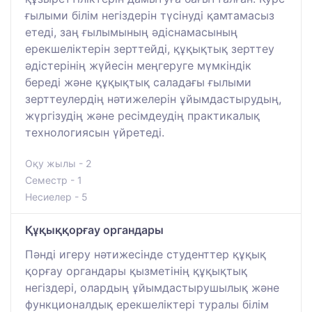
ғылыми білім негіздерін түсінуді қамтамасыз
етеді, заң ғылымының әдіснамасының
ерекшеліктерін зерттейді, құқықтық зерттеу
әдістерінің жүйесін меңгеруге мүмкіндік
береді және құқықтық саладағы ғылыми
зерттеулердің нәтижелерін ұйымдастырудың,
жүргізудің және ресімдеудің практикалық
технологиясын үйретеді.
Оқу жылы - 2
Семестр - 1
Несиелер - 5
Құқыққорғау органдары
Пәнді игеру нәтижесінде студенттер құқық
қорғау органдары қызметінің құқықтық
негіздері, олардың ұйымдастырушылық және
функционалдық ерекшеліктері туралы білім