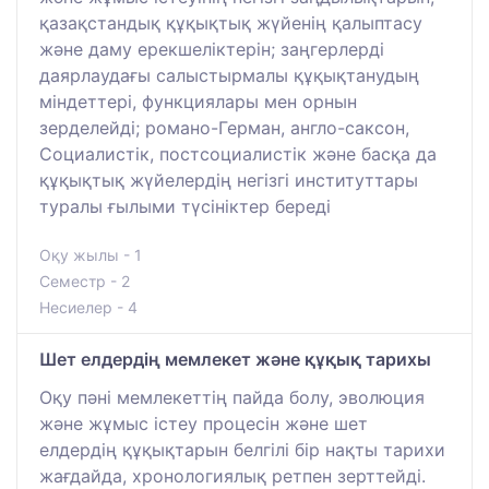
қазақстандық құқықтық жүйенің қалыптасу
және даму ерекшеліктерін; заңгерлерді
даярлаудағы салыстырмалы құқықтанудың
міндеттері, функциялары мен орнын
зерделейді; романо-Герман, англо-саксон,
Социалистік, постсоциалистік және басқа да
құқықтық жүйелердің негізгі институттары
туралы ғылыми түсініктер береді
Оқу жылы - 1
Семестр - 2
Несиелер - 4
Шет елдердің мемлекет және құқық тарихы
Оқу пәні мемлекеттің пайда болу, эволюция
және жұмыс істеу процесін және шет
елдердің құқықтарын белгілі бір нақты тарихи
жағдайда, хронологиялық ретпен зерттейді.