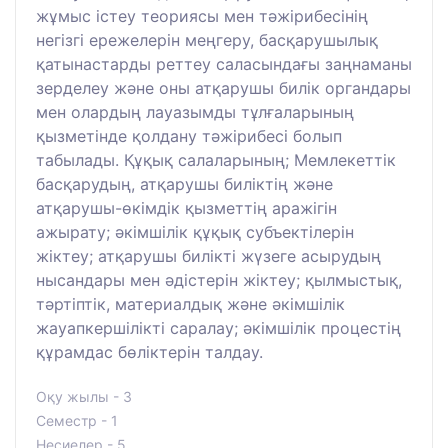
жұмыс істеу теориясы мен тәжірибесінің
негізгі ережелерін меңгеру, басқарушылық
қатынастарды реттеу саласындағы заңнаманы
зерделеу және оны атқарушы билік органдары
мен олардың лауазымды тұлғаларының
қызметінде қолдану тәжірибесі болып
табылады. Құқық салаларының; Мемлекеттік
басқарудың, атқарушы биліктің және
атқарушы-өкімдік қызметтің аражігін
ажырату; әкімшілік құқық субъектілерін
жіктеу; атқарушы билікті жүзеге асырудың
нысандары мен әдістерін жіктеу; қылмыстық,
тәртіптік, материалдық және әкімшілік
жауапкершілікті саралау; әкімшілік процестің
құрамдас бөліктерін талдау.
Оқу жылы - 3
Семестр - 1
Несиелер - 5