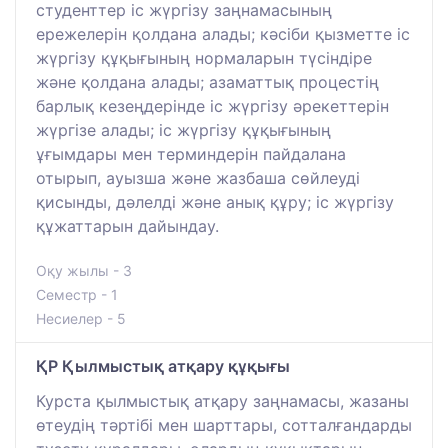
студенттер іс жүргізу заңнамасының
ережелерін қолдана алады; кәсіби қызметте іс
жүргізу құқығының нормаларын түсіндіре
және қолдана алады; азаматтық процестің
барлық кезеңдерінде іс жүргізу әрекеттерін
жүргізе алады; іс жүргізу құқығының
ұғымдары мен терминдерін пайдалана
отырып, ауызша және жазбаша сөйлеуді
қисынды, дәлелді және анық құру; іс жүргізу
құжаттарын дайындау.
Оқу жылы - 3
Семестр - 1
Несиелер - 5
ҚР Қылмыстық атқару құқығы
Курста қылмыстық атқару заңнамасы, жазаны
өтеудің тәртібі мен шарттары, сотталғандарды