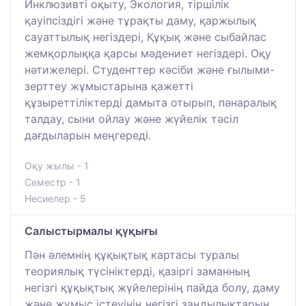
Инклюзивті оқыту, Экология, тіршілік
қауіпсіздігі және тұрақты даму, қаржылық
сауаттылық негіздері, Құқық және сыбайлас
жемқорлыққа қарсы мәдениет негіздері. Оқу
нәтижелері. Студенттер кәсіби және ғылыми-
зерттеу жұмыстарына қажетті
құзыреттіліктерді дамыта отырып, пәнаралық
талдау, сыни ойлау және жүйелік тәсіл
дағдыларын меңгереді.
Оқу жылы - 1
Семестр - 1
Несиелер - 5
Салыстырмалы қүқығы
Пән әлемнің құқықтық картасы туралы
теориялық түсініктерді, қазіргі заманның
негізгі құқықтық жүйелерінің пайда болу, даму
және жұмыс істеуінің негізгі заңдылықтарын,