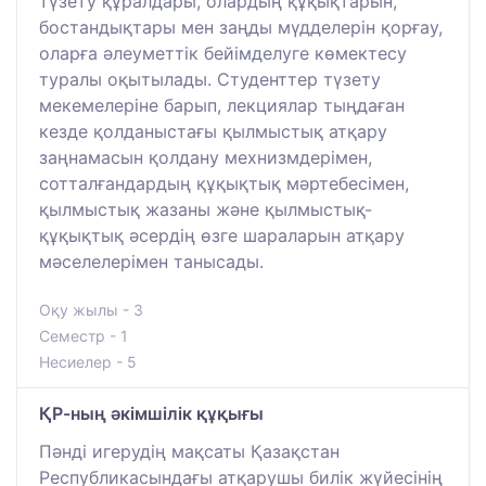
түзету құралдары, олардың құқықтарын,
бостандықтары мен заңды мүдделерін қорғау,
оларға әлеуметтік бейімделуге көмектесу
туралы оқытылады. Студенттер түзету
мекемелеріне барып, лекциялар тыңдаған
кезде қолданыстағы қылмыстық атқару
заңнамасын қолдану мехнизмдерімен,
сотталғандардың құқықтық мәртебесімен,
қылмыстық жазаны және қылмыстық-
құқықтық әсердің өзге шараларын атқару
мәселелерімен танысады.
Оқу жылы - 3
Семестр - 1
Несиелер - 5
ҚР-ның әкімшілік құқығы
Пәнді игерудің мақсаты Қазақстан
Республикасындағы атқарушы билік жүйесінің