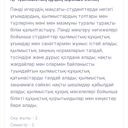
Пәнді игерудің мақсаты-студенттерде негізгі
ұғымдардың, қылмыстардың топтары мен
түрлерінің мәні мен мазмұны туралы тұрақты
білім қалыптастыру. Пәнді меңгеру нәтижелері
бойынша студенттер қылмыстық-құқықтық
ұғымдар мен санаттармен жұмыс істей алады;
қылмыстық заңның нормаларын талдай,
түсіндіре және дұрыс қолдана алады; нақты
жағдайлар мен олармен байланысты
туындайтын қылмыстық-құқықтық
қатынастарды талдай алады; қылмыстық
заңнамаға сәйкес нақты шешімдер қабылдай
алады; қылмыстық құқық мәселелері бойынша
білікті құқықтық қорытындылар мен кеңестер
бере алады.
Оқу жылы - 2
Семестр - 2