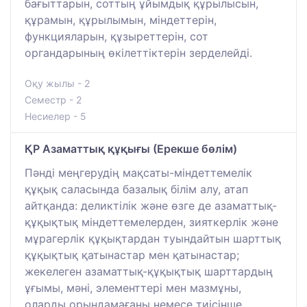
бағыттарын, соттың ұйымдық құрылысын,
құрамын, құрылымын, міндеттерін,
функцияларын, құзыреттерін, сот
органдарының өкілеттіктерін зерделейді.
Оқу жылы - 2
Семестр - 2
Несиелер - 5
ҚР Азаматтық құқығы (Ерекше бөлім)
Пәнді меңгерудің мақсаты-міндеттемелік
құқық саласында базалық білім алу, атап
айтқанда: деликтілік және өзге де азаматтық-
құқықтық міндеттемелерден, зияткерлік және
мұрагерлік құқықтардан туындайтын шарттық
құқықтық қатынастар мен қатынастар;
жекелеген азаматтық-құқықтық шарттардың
ұғымы, мәні, элементтері мен мазмұны,
оларды орындамағаны немесе тиісінше