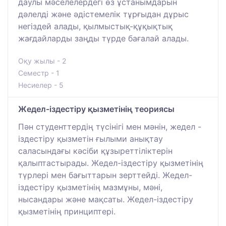
даулы мәселелердегі өз ұстанымдарын
дәлелді және әдістемелік тұрғыдан дұрыс
негіздей алады, қылмыстық-құқықтық
жағдайларды заңды түрде бағалай алады.
Оқу жылы - 2
Семестр - 1
Несиелер - 5
Жедел-іздестіру қызметінің теориясы
Пән студенттердің түсінігі мен мәнін, жедел -
іздестіру қызметін ғылыми анықтау
саласындағы кәсіби құзыреттіліктерін
қалыптастырады. Жедел-іздестіру қызметінің
түрлері мен бағыттарын зерттейді. Жедел-
іздестіру қызметінің мазмұны, мәні,
нысандары және мақсаты. Жедел-іздестіру
қызметінің принциптері.