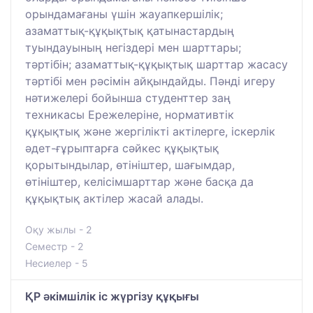
орындамағаны үшін жауапкершілік;
азаматтық-құқықтық қатынастардың
туындауының негіздері мен шарттары;
тәртібін; азаматтық-құқықтық шарттар жасасу
тәртібі мен рәсімін айқындайды. Пәнді игеру
нәтижелері бойынша студенттер заң
техникасы Ережелеріне, нормативтік
құқықтық және жергілікті актілерге, іскерлік
әдет-ғұрыптарға сәйкес құқықтық
қорытындылар, өтініштер, шағымдар,
өтініштер, келісімшарттар және басқа да
құқықтық актілер жасай алады.
Оқу жылы - 2
Семестр - 2
Несиелер - 5
ҚР әкімшілік іс жүргізу құқығы