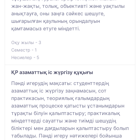
жан-жақты, толық, объективті және уақтылы
анықтауға, оны заңға сәйкес шешуге,
шығарылған қаулының орындалуын
қамтамасыз етуге міндетті.
Оқу жылы - 3
Семестр - 1
Несиелер - 5
ҚР азаматтық іс жүргізу құқығы
Пәнді игерудің мақсаты: студенттердің
азаматтық іс жүргізу заңнамасын, сот
практикасын, теориялық ғалымдардың
азаматтық процеске қатысты ұстанымдарын
тұрақты білуін қалыптастыру; практикалық
міндеттерді сауатты және тиімді шешудің
біліктері мен дағдыларын қалыптастыру болып
табылады. Пәнді игеру нәтижелері бойынша