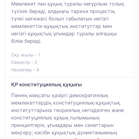
Мемлекет пен құқық туралы неғұрлым толық
түсінік береді, алдыңғы тарихи процестің
түпкі нәтижесі болып табылатын негізгі
мемлекеттік-құқықтық институттар мен
негізгі құқықтық ұғымдар туралы алғашқы
білім береді.
Оқу жылы - 1
Семестр - 2
Несиелер - 4
ҚР конституциялық құқығы
Пәннің мақсаты қазіргі демократиялық
мемлекеттердің конституциялық-құқықтық
институттарына теориялық негізделген және
конституциялық құқық ғылымының
принциптерін, ұғымдары мен санаттарын
меңгеру; кәсіби құқықтық дүниетанымның