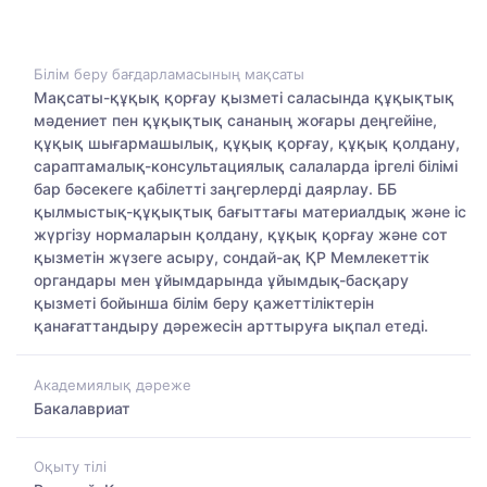
Білім беру бағдарламасының мақсаты
Мақсаты-құқық қорғау қызметі саласында құқықтық
мәдениет пен құқықтық сананың жоғары деңгейіне,
құқық шығармашылық, құқық қорғау, құқық қолдану,
сараптамалық-консультациялық салаларда іргелі білімі
бар бәсекеге қабілетті заңгерлерді даярлау. ББ
қылмыстық-құқықтық бағыттағы материалдық және іс
жүргізу нормаларын қолдану, құқық қорғау және сот
қызметін жүзеге асыру, сондай-ақ ҚР Мемлекеттік
органдары мен ұйымдарында ұйымдық-басқару
қызметі бойынша білім беру қажеттіліктерін
қанағаттандыру дәрежесін арттыруға ықпал етеді.
Академиялық дәреже
Бакалавриат
Оқыту тілі