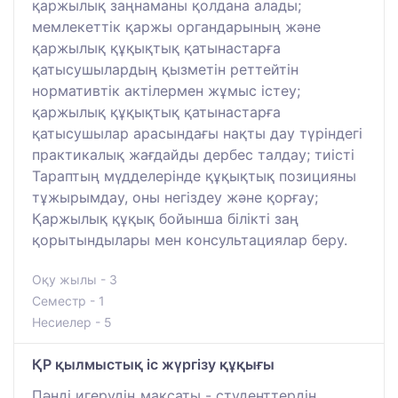
қаржылық заңнаманы қолдана алады;
мемлекеттік қаржы органдарының және
қаржылық құқықтық қатынастарға
қатысушылардың қызметін реттейтін
нормативтік актілермен жұмыс істеу;
қаржылық құқықтық қатынастарға
қатысушылар арасындағы нақты дау түріндегі
практикалық жағдайды дербес талдау; тиісті
Тараптың мүдделерінде құқықтық позицияны
тұжырымдау, оны негіздеу және қорғау;
Қаржылық құқық бойынша білікті заң
қорытындылары мен консультациялар беру.
Оқу жылы - 3
Семестр - 1
Несиелер - 5
ҚР қылмыстық іс жүргізу құқығы
Пәнді игерудің мақсаты - студенттердің