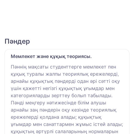
Пәндер
Мемлекет және құқық теориясы.
Пәннің мақсаты студенттерге мемлекет пен
құқық туралы жалпы теориялық ережелерді,
арнайы құқықтық пәндерді одан әрі сәтті оқу
үшін қажетті негізгі құқықтық ұғымдар мен
категорияларды зерттеу болып табылады.
Пәнді меңгеру нәтижесінде білім алушы
арнайы заң пәндерін оқу кезінде теориялық
ережелерді қолдана алады; құқықтық
ұғымдар мен санаттармен жұмыс істей алады;
құқықтың әртүрлі салаларының нормаларын