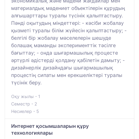
экономикалық және мәдени жағдайлар мен
материалдық мәдениет объектілерін құрудың
алғышарттары туралы түсінік қалыптастыру.
Пәнді оқытудың міндеттері: - кәсіби жобалау
қызметі туралы білім жүйесін қалыптастыру; -
белгілі бір жобалау мәселелерін шешуде
болашақ маманды эксперименттік тәсілге
бағыттау; - онда шығармашылық процесте
әртүрлі әдістерді қолдану қабілетін дамыту; -
дизайнерлік дизайндағы шығармашылық
процестің сипаты мен ерекшеліктері туралы
түсінік беру.
Оқу жылы - 1
Семестр - 2
Несиелер - 5
Интернет қосымшаларын құру
технологиялары