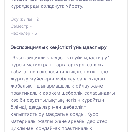
құралдарды қолдануға үйрету.
Оқу жылы - 2
Семестр - 1
Несиелер - 5
Экспозициялық кеңістікті ұйымдастыру
"Экспозициялық кеңістікті ұйымдастыру"
курсы магистранттарға әртүрлі сапалы
табиғат пен экспозициялық кеңістіктің іс
жүргізу жүйелерін жобалау саласындағы
жобалық – шығармашылық ойлау және
практикалық көркем шеберлік саласындағы
кәсіби сауаттылықтың негізін құрайтын
білімді, дағдылар мен шеберлікті
қалыптастыру мақсатын қояды. Курс
материалы жалпы және арнайы дәрістер
циклынан, сондай-ақ практикалық