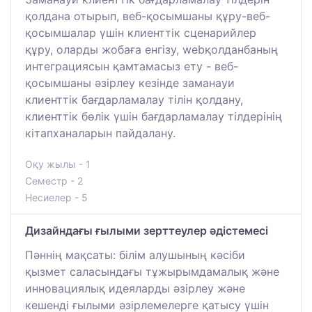
қолдана отырып, веб-қосымшаны құру-веб-
қосымшалар үшін клиенттік сценарийлер
құру, оларды жобаға енгізу, webқолданбаның
интеграциясын қамтамасыз ету - веб-
қосымшаны әзірлеу кезінде заманауи
клиенттік бағдарламалау тілін қолдану,
клиенттік бөлік үшін бағдарламалау тілдерінің
кітапханаларын пайдалану.
Оқу жылы - 1
Семестр - 2
Несиелер - 5
Дизайндағы ғылыми зерттеулер әдістемесі
Пәннің мақсаты: білім алушының кәсіби
қызмет саласындағы тұжырымдамалық және
инновациялық идеяларды әзірлеу және
кешенді ғылыми әзірлемелерге қатысу үшін