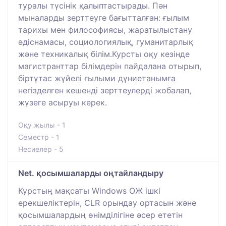
туралы түсінік қалыптастырады. Пән
мыналарды зерттеуге бағытталған: ғылым
тарихы мен философиясы, жаратылыстану
әдіснамасы, социологиялық, гуманитарлық
және техникалық білім.Курсты оқу кезінде
магистранттар білімдерін пайдалана отырып,
біртұтас жүйелі ғылыми дүниетанымға
негізделген кешенді зерттеулерді жобалап,
жүзеге асыруы керек.
Оқу жылы - 1
Семестр - 1
Несиелер - 5
Net. қосымшаларды оңтайландыру
Курстың мақсаты Windows ОЖ ішкі
ерекшеліктерін, CLR орындау ортасын және
қосымшалардың өнімділігіне әсер ететін