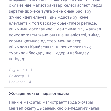
оқу кезінде магистранттар келесі аспектілерді
зерттейді: жеке тұлға және оның басқару
жүйесіндегі әлеуеті, ұйымдастыру және
әлеуметтік топ басқару объектілері ретінде,
ұйымның мотивациясы мен тиімділігі, жанжал
психологиясы және оны шешу әдістері, тиімді
қарым-қатынас әдістері мен әдістері,
ұйымдағы Көшбасшылық, психологиялық
тұрғыдан басқару шешімдерін қабылдау
негіздері.
Оқу жылы - 1
Семестр - 1
Несиелер - 4
Жоғары мектеп педагогикасы
Пәннің мақсаты: магистранттарда жоғары
мектеп оқытушысының кәсіби-педагогикалық