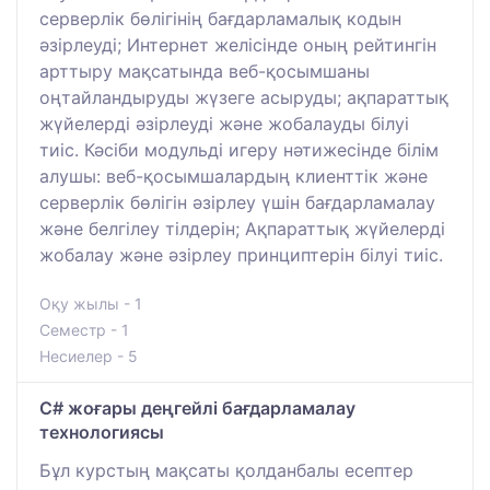
серверлік бөлігінің бағдарламалық кодын
әзірлеуді; Интернет желісінде оның рейтингін
арттыру мақсатында веб-қосымшаны
оңтайландыруды жүзеге асыруды; ақпараттық
жүйелерді әзірлеуді және жобалауды білуі
тиіс. Кәсіби модульді игеру нәтижесінде білім
алушы: веб-қосымшалардың клиенттік және
серверлік бөлігін әзірлеу үшін бағдарламалау
және белгілеу тілдерін; Ақпараттық жүйелерді
жобалау және әзірлеу принциптерін білуі тиіс.
Оқу жылы - 1
Семестр - 1
Несиелер - 5
С# жоғары деңгейлі бағдарламалау
технологиясы
Бұл курстың мақсаты қолданбалы есептер