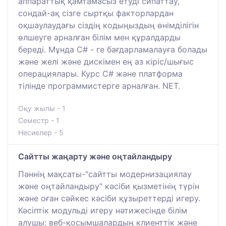
аппараттық қамтамасыз етуді сипаттау,
сондай-ақ сізге сыртқы факторлардан
оқшаулаудағы сіздің кодыңыздың өнімділігін
өлшеуге арналған білім мен құралдарды
береді. Мұнда C# - ге бағдарламалауға болады
және желі және дискімен ең аз кіріс/шығыс
операциялары. Курс C# және платформа
тілінде программистерге арналған. NET.
Оқу жылы - 1
Семестр - 1
Несиелер - 5
Сайтты жаңарту және оңтайландыру
Пәннің мақсаты-"сайтты модернизациялау
және оңтайландыру" кәсіби қызметінің түрін
және оған сәйкес кәсіби құзыреттерді игеру.
Кәсіптік модульді игеру нәтижесінде білім
алушы: веб-қосымшалардың клиенттік және