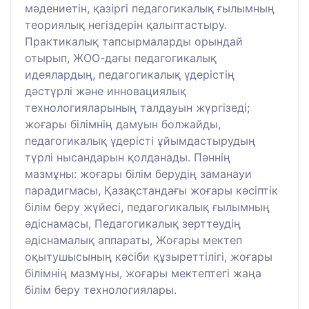
мәдениетін, қазіргі педагогикалық ғылымның
теориялық негіздерін қалыптастыру.
Практикалық тапсырмаларды орындай
отырып, ЖОО-дағы педагогикалық
идеялардың, педагогикалық үдерістің
дәстүрлі және инновациялық
технологияларының талдауын жүргізеді;
жоғары білімнің дамуын болжайды,
педагогикалық үдерісті ұйымдастырудың
түрлі нысандарын қолданады. Пәннің
мазмұны: жоғары білім берудің заманауи
парадигмасы, Қазақстандағы жоғары кәсіптік
білім беру жүйесі, педагогикалық ғылымның
әдіснамасы, Педагогикалық зерттеудің
әдіснамалық аппараты, Жоғары мектеп
оқытушысының кәсіби құзыреттілігі, жоғары
білімнің мазмұны, жоғары мектептегі жаңа
білім беру технологиялары.