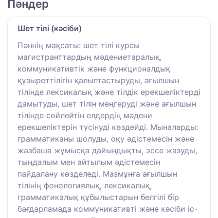
Пәндер
Шет тілі (кәсіби)
Пәннің мақсаты: шет тілі курсы
магистранттардың мәдениетаралық,
коммуникативтік және функционалдық
құзыреттілігін қалыптастыруды, ағылшын
тілінде лексикалық және тілдік ерекшеліктерді
дамытуды, шет тілін меңгеруді және ағылшын
тілінде сөйлейтін елдердің мәдени
ерекшеліктерін түсінуді көздейді. Мыналарды:
грамматиканы шолуды, оқу әдістемесін және
жазбаша жұмысқа дайындықты, эссе жазуды,
тыңдалым мен айтылым әдістемесін
пайдалану көзделеді. Мазмұнға ағылшын
тілінің фонологиялық, лексикалық,
грамматикалық құбылыстарын белгілі бір
бағдарламада коммуникативті және кәсіби іс-