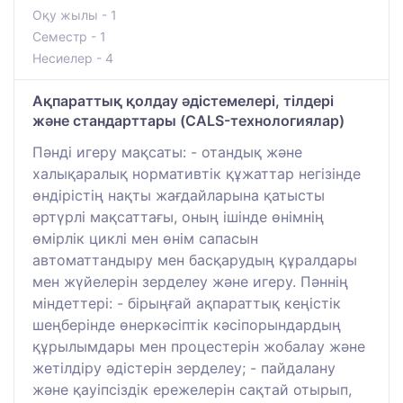
Оқу жылы - 1
Семестр - 1
Несиелер - 4
Ақпараттық қолдау әдістемелері, тілдері
және стандарттары (CALS-технологиялар)
Пәнді игеру мақсаты: - отандық және
халықаралық нормативтік құжаттар негізінде
өндірістің нақты жағдайларына қатысты
әртүрлі мақсаттағы, оның ішінде өнімнің
өмірлік циклі мен өнім сапасын
автоматтандыру мен басқарудың құралдары
мен жүйелерін зерделеу және игеру. Пәннің
міндеттері: - бірыңғай ақпараттық кеңістік
шеңберінде өнеркәсіптік кәсіпорындардың
құрылымдары мен процестерін жобалау және
жетілдіру әдістерін зерделеу; - пайдалану
және қауіпсіздік ережелерін сақтай отырып,