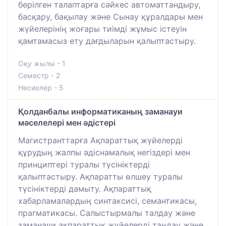
берілген талаптарға сәйкес автоматтандыру,
басқару, бақылау және Сынау құралдары мен
жүйелерінің жоғары тиімді жұмыс істеуін
қамтамасыз ету дағдыларын қалыптастыру.
Оқу жылы - 1
Семестр - 2
Несиелер - 5
Қолданбалы информатиканың заманауи
мәселелері мен әдістері
Магистранттарға Ақпараттық жүйелерді
құрудың жалпы әдіснамалық негіздері мен
принциптері туралы түсініктерді
қалыптастыру. Ақпаратты өлшеу туралы
түсініктерді дамыту. Ақпараттық
хабарламалардың синтаксисі, семантикасы,
прагматикасы. Салыстырмалы талдау және
заманауи ақпараттық жүйелерді таңдау және