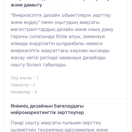
және дамыту
"Өнеркәсіптік дизайн объектілерін зерттеу
және өңдеу" пәнін оқытудың мақсаты
магистранттардың дизайн және оның даму
тарихы саласында білім алуы; заманауи
әлемде өндірілетін қолданбалы немесе
өнеркәсіптік мақсаттағы көркем нысанды
жасау негізі ретінде заманауи дизайнды
оқыту болып табылады.
Оқу жылы - 1
Семестр - 2
Несиелер - 5
Өнімнің дизайнын бағалаудағы
нейромаркетингтік зерттеулер
Пәнді оқыту мақсаты ғылыми-зерттеу
қызметінің теориялық-әдіснамалық және