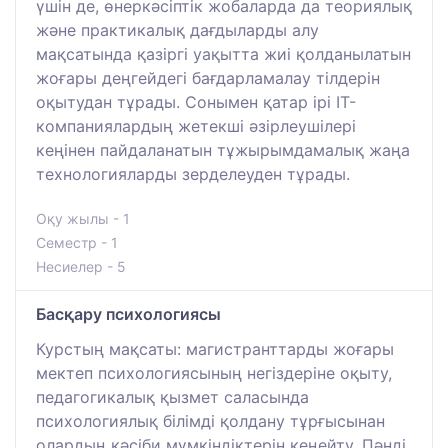
үшін де, өнеркәсіптік жобаларда да теориялық
және практикалық дағдыларды алу
мақсатында қазіргі уақытта жиі қолданылатын
жоғары деңгейдегі бағдарламалау тілдерін
оқытудан тұрады. Сонымен қатар ірі IT-
компаниялардың жетекші әзірлеушілері
кеңінен пайдаланатын тұжырымдамалық жаңа
технологияларды зерделеуден тұрады.
Оқу жылы - 1
Семестр - 1
Несиелер - 5
Басқару психологиясы
Курстың мақсаты: магистранттарды жоғары
мектеп психологиясының негіздеріне оқыту,
педагогикалық қызмет саласында
психологиялық білімді қолдану тұрғысынан
олардың кәсіби мүмкіндіктерін кеңейту. Пәнді