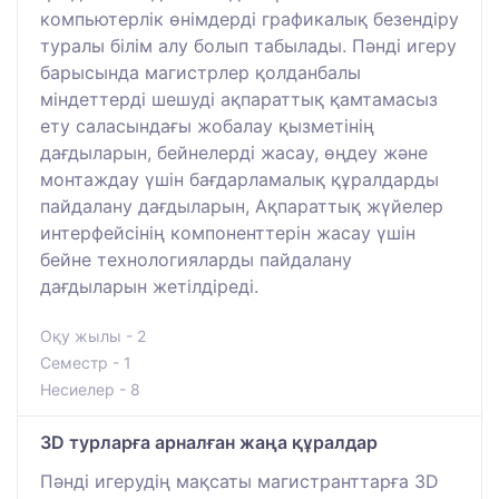
компьютерлік өнімдерді графикалық безендіру
туралы білім алу болып табылады. Пәнді игеру
барысында магистрлер қолданбалы
міндеттерді шешуді ақпараттық қамтамасыз
ету саласындағы жобалау қызметінің
дағдыларын, бейнелерді жасау, өңдеу және
монтаждау үшін бағдарламалық құралдарды
пайдалану дағдыларын, Ақпараттық жүйелер
интерфейсінің компоненттерін жасау үшін
бейне технологияларды пайдалану
дағдыларын жетілдіреді.
Оқу жылы - 2
Семестр - 1
Несиелер - 8
3D турларға арналған жаңа құралдар
Пәнді игерудің мақсаты магистранттарға 3D