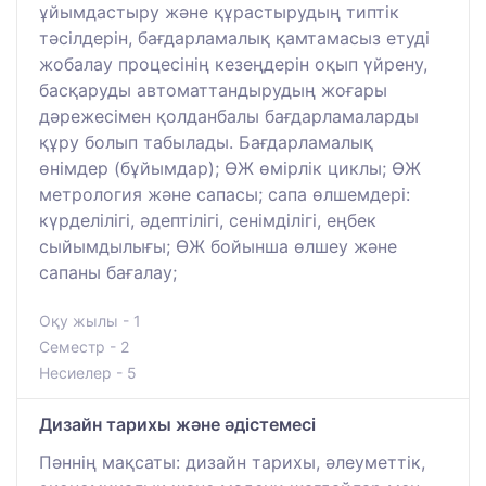
ұйымдастыру және құрастырудың типтік
тәсілдерін, бағдарламалық қамтамасыз етуді
жобалау процесінің кезеңдерін оқып үйрену,
басқаруды автоматтандырудың жоғары
дәрежесімен қолданбалы бағдарламаларды
құру болып табылады. Бағдарламалық
өнімдер (бұйымдар); ӨЖ өмірлік циклы; ӨЖ
метрология және сапасы; сапа өлшемдері:
күрделілігі, әдептілігі, сенімділігі, еңбек
сыйымдылығы; ӨЖ бойынша өлшеу және
сапаны бағалау;
Оқу жылы - 1
Семестр - 2
Несиелер - 5
Дизайн тарихы және әдістемесі
Пәннің мақсаты: дизайн тарихы, әлеуметтік,