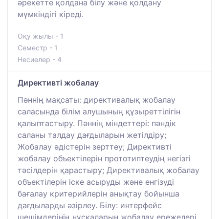
әрекетте қолдана білу және қолдану
мүмкіндігі кіреді.
Оқу жылы - 1
Семестр - 1
Несиелер - 4
Директивті жобалау
Пәннің мақсаты: директивалық жобалау
саласында білім алушының құзыреттілігін
қалыптастыру. Пәннің міндеттері: пәндік
саланы талдау дағдыларын жетілдіру;
Жобалау әдістерін зерттеу; Директивті
жобалау объектілерін прототиптеудің негізгі
тәсілдерін қарастыру; Директивалық жобалау
объектілерін іске асыруды және енгізуді
бағалау критерийлерін анықтау бойынша
дағдыларды әзірлеу. Білу: интерфейс
шешімдерінің нұсқаларын жобалау ережелері.