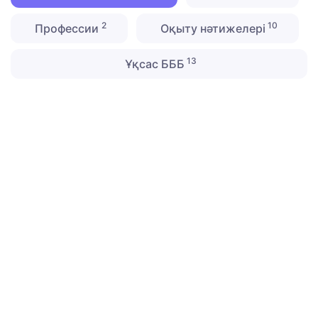
2
10
Профессии
Оқыту нәтижелері
13
Ұқсас БББ