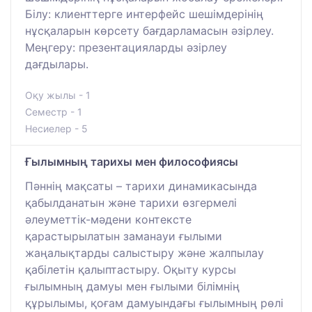
Білу: клиенттерге интерфейс шешімдерінің
нұсқаларын көрсету бағдарламасын әзірлеу.
Меңгеру: презентацияларды әзірлеу
дағдылары.
Оқу жылы - 1
Семестр - 1
Несиелер - 5
Ғылымның тарихы мен философиясы
Пәннің мақсаты – тарихи динамикасында
қабылданатын және тарихи өзгермелі
әлеуметтік-мәдени контексте
қарастырылатын заманауи ғылыми
жаңалықтарды салыстыру және жалпылау
қабілетін қалыптастыру. Оқыту курсы
ғылымның дамуы мен ғылыми білімнің
құрылымы, қоғам дамуындағы ғылымның рөлі