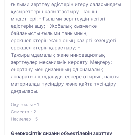
ғылыми зерттеу әдістерін игеру саласындағы
құзыреттерін қалыптастыру. Пәннің
міндеттері: - Ғылыми зерттеудің негізгі
әдістерін ашу; - Жобалық қызметке
байланысты ғылыми танымның
ерекшеліктерін және оның қазіргі кезеңдегі
ерекшеліктерін қарастыру; -
Тұжырымдамалық және инновациялық
зерттеулер механизмін көрсету. Меңгеру:
өнертану мен дизайнның әдіснамалық
аппаратын қолдануды ескере отырып, нақты
материалды түсіндіру және қайта түсіндіру
дағдылары.
Оқу жылы - 1
Семестр - 2
Несиелер - 5
Өнеркәсіптік дизайн объектілерін зерттеу