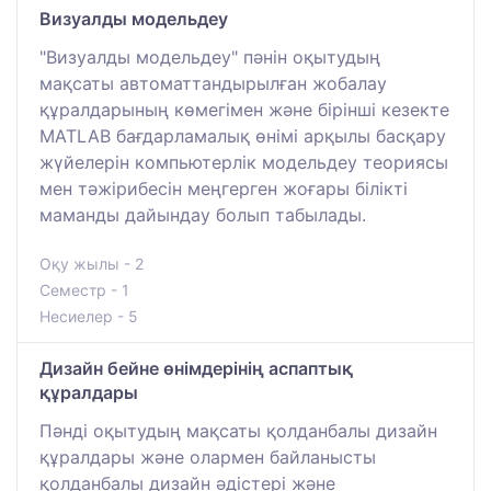
Визуалды модельдеу
"Визуалды модельдеу" пәнін оқытудың
мақсаты автоматтандырылған жобалау
құралдарының көмегімен және бірінші кезекте
MATLAB бағдарламалық өнімі арқылы басқару
жүйелерін компьютерлік модельдеу теориясы
мен тәжірибесін меңгерген жоғары білікті
маманды дайындау болып табылады.
Оқу жылы - 2
Семестр - 1
Несиелер - 5
Дизайн бейне өнімдерінің аспаптық
құралдары
Пәнді оқытудың мақсаты қолданбалы дизайн
құралдары және олармен байланысты
қолданбалы дизайн әдістері және