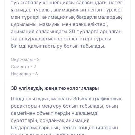
тур жобалау концепциясы саласындағы негізгі
ұғымдар туралы, анимацияның негізгі түрлері
мен түрлері, анимациялық бағдарламалардың
құрылымы, мазмұны мен ерекшеліктері,
анимация саласындағы 3D турларға арналған
жаңа құралдармен ерекшеліктері туралы
білімді қалыптастыру болып табылады.
Оқу жылы - 2
Семестр - 2
Несиелер - 8
3D үлгілеудің жаңа технологиялары
Пәнді оқытудың мақсаты 3dsmax графикалық
редакторын меңгеру болып табылады, оның
көмегімен объектілердің үшөлшемді
суреттерін, сондай-ақ анимация
бағдарламаларының негізгі концепцияларын
және үшөлшемді таңбалар мен