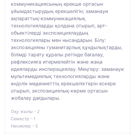
коммуникациясының ерекше ортасын
ұйымдастырудың ерекшелігін; заманауи
ақпараттық-коммуникациялық
технологияларды қолдана отырып, арт-
объектілерді экспозициялаудың
технологиялары мен нысандарын. Білу:
экспозицияны гуманитарлық құндылықтарды,
білімді тарату құралы ретінде бағалау,
рефлексияға итермелейтін және жаңа
идеяларды инспирациялау. Меңгеру: заманауи
мультимедиялық технологияларды және
өңірлік мәдениеттің ерекшеліктерін ескере
отырып, экспозициялық-көрме ортасын
жобалау дағдылары.
Оқу жылы - 2
Семестр - 1
Несиелер - 5