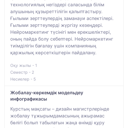
технологиялық негіздері саласында білім
алушының құзыреттілігін қалыптастыру.
Ғылыми зерттеулердің заманауи аспектілері.
Ғылыми зерттеулерді жүргізу кезеңдері.
Нейромаркетинг түсінігі мен ерекшеліктері,
оның пайда болу себептері. Нейромаркетинг
тиімділігін бағалау үшін компанияның
қаржылық көрсеткіштерін пайдалану.
Оқу жылы - 1
Семестр - 2
Несиелер - 5
Жобалау-көркемдік модельдеу
инфографикасы
Курстың мақсаты – дизайн магистрлерінде
жобалау тұжырымдамасының ажырамас
бөлігі болып табылатын жаңа өнімді құру