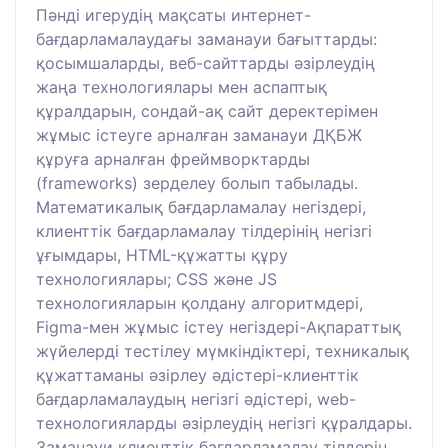
Пәнді игерудің мақсаты интернет-
бағдарламалаудағы заманауи бағыттарды:
қосымшаларды, веб-сайттарды әзірлеудің
жаңа технологиялары мен аспаптық
құралдарын, сондай-ақ сайт деректерімен
жұмыс істеуге арналған заманауи ДҚБЖ
құруға арналған фреймворктарды
(frameworks) зерделеу болып табылады.
Математикалық бағдарламалау негіздері,
клиенттік бағдарламалау тілдерінің негізгі
ұғымдары, HTML-құжатты құру
технологиялары; CSS және JS
технологияларын қолдану алгоритмдері,
Figma-мен жұмыс істеу негіздері-Ақпараттық
жүйелерді тестілеу мүмкіндіктері, техникалық
құжаттаманы әзірлеу әдістері-клиенттік
бағдарламалаудың негізгі әдістері, web-
технологияларды әзірлеудің негізгі құралдары.
Заманауи клиенттік бағдарламалау тілдерін