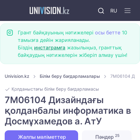
RU
Грант байқауының нәтижелері
осы бетте
10
тамызға дейін жарияланады.
Біздің
инстаграмға
жазылыңыз, гранттық
байқаудың нәтижелерін жіберіп алмау үшін!
Univision.kz
Білім беру бағдарламалары
7M06104 Диз
Қолданыстағы білім беру бағдарламасы
7M06104 Дизайндағы
қолданбалы информатика в
Досмұхамедов а. АтУ
25
Жалпы мәліметтер
Пәндер