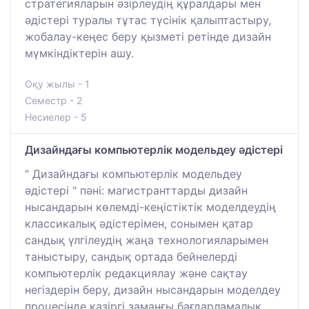
стратегияларын әзірлеудің құралдары мен
әдістері туралы тұтас түсінік қалыптастыру,
жобалау-кеңес беру қызметі ретінде дизайн
мүмкіндіктерін ашу.
Оқу жылы - 1
Семестр - 2
Несиелер - 5
Дизайндағы компьютерлік модельдеу әдістері
" Дизайндағы компьютерлік модельдеу
әдістері " пәні: магистранттарды дизайн
нысандарын көлемді-кеңістіктік моделдеудің
классикалық әдістерімен, сонымен қатар
сандық үлгілеудің жаңа технологияларымен
таныстыру, сандық ортада бейнелерді
компьютерлік редакциялау және сақтау
негіздерін беру, дизайн нысандарын моделдеу
процесінде қазіргі заманғы бағдарламалық