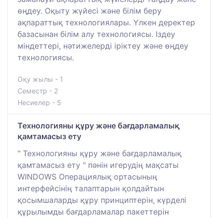
өңдеу. Оқыту жүйесі және білім беру
ақпараттық технологиялары. Үлкен деректер
базасынан білім алу технологиясы. Іздеу
міндеттері, нәтижелерді іріктеу және өңдеу
технологиясы.
Оқу жылы - 1
Семестр - 2
Несиелер - 5
Технологияны құру және бағдарламалық
қамтамасыз ету
" Технологияны құру және бағдарламалық
қамтамасыз ету " пәнін игерудің мақсаты
WINDOWS Операциялық ортасының
интерфейсінің талаптарын қолдайтын
қосымшаларды құру принциптерін, күрделі
құрылымды бағдарламалар пакеттерін