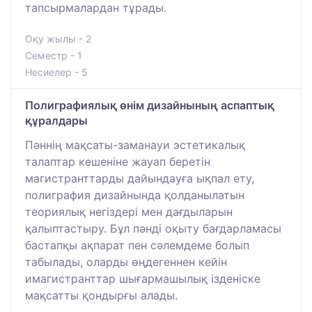
тапсырмалардан тұрады.
Оқу жылы - 2
Семестр - 1
Несиелер - 5
Полиграфиялық өнім дизайнының аспаптық
құралдары
Пәннің мақсаты-заманауи эстетикалық
талаптар кешеніне жауап беретін
магистранттарды дайындауға ықпал ету,
полиграфия дизайнында қолданылатын
теориялық негіздері мен дағдыларын
қалыптастыру. Бұл пәнді оқыту бағдарламасы
бастапқы ақпарат пен сәлемдеме болып
табылады, оларды өңдегеннен кейін
имагистранттар шығармашылық ізденіске
мақсатты қондырғы алады.