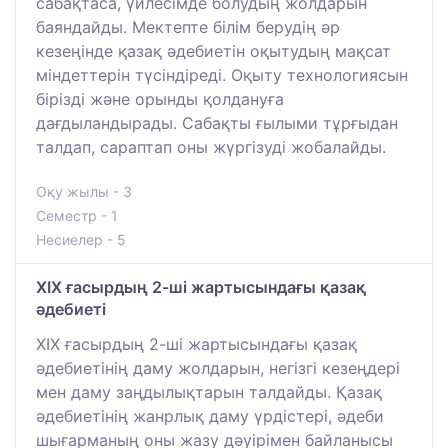
сабақтаса, үйлесімде болудың жолдарын
баяндайды. Мектепте білім берудің әр
кезеңінде қазақ әдебиетін оқытудың мақсат
міндеттерін түсіндіреді. Оқыту технологиясын
бірізді және орынды қолдануға
дағдыландырады. Сабақты ғылыми тұрғыдан
талдап, сараптап оны жүргізуді жобалайды.
Оқу жылы - 3
Семестр - 1
Несиелер - 5
ХІХ ғасырдың 2-ші жартысындағы қазақ
әдебиеті
XIX ғасырдың 2-ші жартысындағы қазақ
әдебиетінің даму жолдарын, негізгі кезеңдері
мен даму заңдылықтарын талдайды. Қазақ
әдебиетінің жанрлық даму үрдістері, әдеби
шығарманың оны жазу дәуірімен байланысы