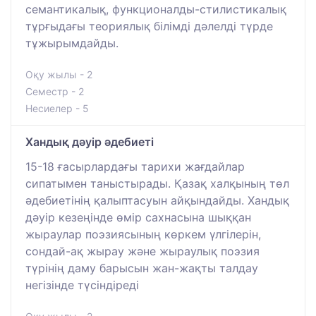
семантикалық, функционалды-стилистикалық
тұрғыдағы теориялық білімді дәлелді түрде
тұжырымдайды.
Оқу жылы - 2
Семестр - 2
Несиелер - 5
Хандық дәуір әдебиеті
15-18 ғасырлардағы тарихи жағдайлар
сипатымен таныстырады. Қазақ халқының төл
әдебиетінің қалыптасуын айқындайды. Хандық
дәуір кезеңінде өмір сахнасына шыққан
жыраулар поэзиясының көркем үлгілерін,
сондай-ақ жырау және жыраулық поэзия
түрінің даму барысын жан-жақты талдау
негізінде түсіндіреді