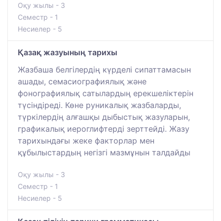
Оқу жылы - 3
Семестр - 1
Несиелер - 5
Қазақ жазуының тарихы
Жазбаша белгілердің күрделі сипаттамасын
ашады, семасиографиялық және
фонографиялық сатылардың ерекшеліктерін
түсіндіреді. Көне руникалық жазбаларды,
түркілердің алғашқы дыбыстық жазуларын,
графикалық иероглифтерді зерттейді. Жазу
тарихындағы жеке факторлар мен
құбылыстардың негізгі мазмұнын талдайды
Оқу жылы - 3
Семестр - 1
Несиелер - 5