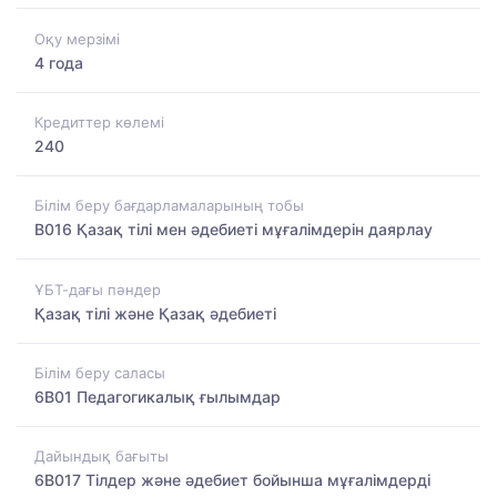
Оқу мерзімі
4 года
Кредиттер көлемі
240
Білім беру бағдарламаларының тобы
B016 Қазақ тілі мен әдебиеті мұғалімдерін даярлау
ҰБТ-дағы пәндер
Қазақ тілі және Қазақ әдебиеті
Білім беру саласы
6B01 Педагогикалық ғылымдар
Дайындық бағыты
6B017 Тілдер және әдебиет бойынша мұғалімдерді