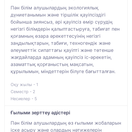
Пән білім алушылардың экологиялық
дүниетанымын және тіршілік қауіпсіздігі
бойынша зиянсыз, әрі қауіпсіз өмір сүрудің
негізгі білімдерін қалыптастыруға, табиғат пен
қоғамның өзара әрекеттесуінің негізгі
заңдылықтарын, табиғи, техногендік және
әлеуметтік сипаттағы қауіпті және төтенше
жағдайларда адамның қауіпсіз іс-әрекетін,
азаматтық қорғаныстың мақсатын,
құрылымын, міндеттерін білуге бағытталған.
Оқу жылы - 1
Семестр - 2
Несиелер - 5
Ғылыми зерттеу әдістері
Пән білім алушылардың өз ғылыми жобаларын
іске асыру және олардың нәтижелерін