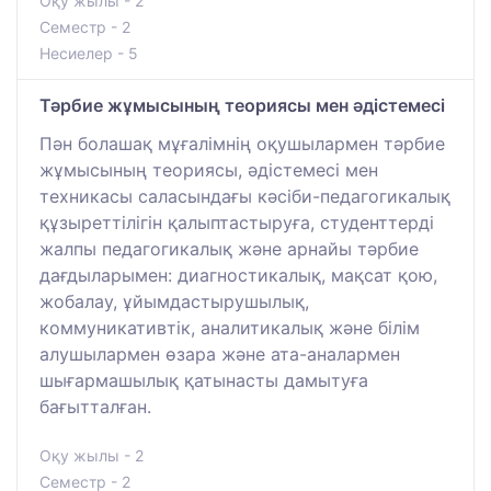
Оқу жылы - 2
Семестр - 2
Несиелер - 5
Тәрбие жұмысының теориясы мен әдістемесі
Пән болашақ мұғалімнің оқушылармен тәрбие
жұмысының теориясы, әдістемесі мен
техникасы саласындағы кәсіби-педагогикалық
құзыреттілігін қалыптастыруға, студенттерді
жалпы педагогикалық және арнайы тәрбие
дағдыларымен: диагностикалық, мақсат қою,
жобалау, ұйымдастырушылық,
коммуникативтік, аналитикалық және білім
алушылармен өзара және ата-аналармен
шығармашылық қатынасты дамытуға
бағытталған.
Оқу жылы - 2
Семестр - 2