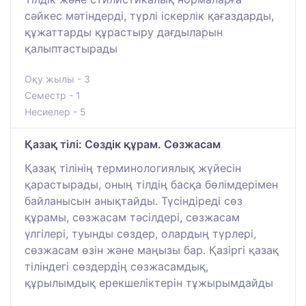
сәйкес мәтіндерді, түрлі іскерлік қағаздарды,
құжаттарды құрастыру дағдыларын
қалыптастырады
Оқу жылы - 3
Семестр - 1
Несиелер - 5
Қазақ тілі: Сөздік құрам. Сөзжасам
Қазақ тілінің терминологиялық жүйесін
қарастырады, оның тілдің басқа бөлімдерімен
байланысын анықтайды. Түсіндіреді сөз
құрамы, сөзжасам тәсілдері, сөзжасам
үлгілері, туынды сөздер, олардың түрлері,
сөзжасам өзін және маңызы бар. Қазіргі қазақ
тіліндегі сөздердің сөзжасамдық,
құрылымдық ерекшеліктерін тұжырымдайды