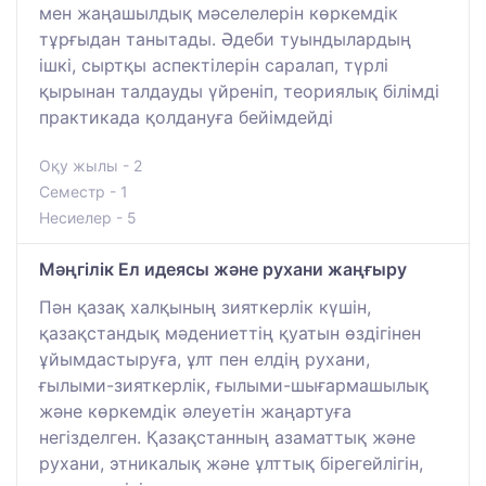
мен жаңашылдық мәселелерін көркемдік
тұрғыдан танытады. Әдеби туындылардың
ішкі, сыртқы аспектілерін саралап, түрлі
қырынан талдауды үйреніп, теориялық білімді
практикада қолдануға бейімдейді
Оқу жылы - 2
Семестр - 1
Несиелер - 5
Мәңгілік Ел идеясы және рухани жаңғыру
Пән қазақ халқының зияткерлік күшін,
қазақстандық мәдениеттің қуатын өздігінен
ұйымдастыруға, ұлт пен елдің рухани,
ғылыми-зияткерлік, ғылыми-шығармашылық
және көркемдік әлеуетін жаңартуға
негізделген. Қазақстанның азаматтық және
рухани, этникалық және ұлттық бірегейлігін,