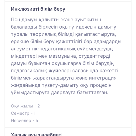
Инклюзивті білім беру
Пән дамуы қалыпты және ауытқитын
балаларды бірлесіп оқыту идеясын дамыту
туралы теориялық білімді қалыптастыруға,
ерекше білім беру қажеттілігі бар адамдарды
әлеуметтік-педагогикалық сүйемелдеудің
міндеттері мен мазмұнына, студенттерді
дамуы бұзылған оқушыларға білім берудің
педагогикалық жүйелері саласында қажетті
біліммен жарақтандыруға және интеграция
жағдайында түзету-дамыту оқу процесін
ұйымдастыруға даярлауға бағытталған.
Оқу жылы - 2
Семестр - 1
Несиелер - 5
Халық ауыз әдебиеті