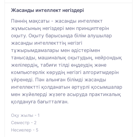
Жасанды интеллект негіздері
Пәннің мақсаты - жасанды интеллект
жұмысының негіздері мен принциптерін
оқыту. Оқыту барысында білім алушылар
жасанды интеллекттің негізгі
тұжырымдамалары мен әдістерімен
танысады, машиналық оқытудың, нейрондық
желілердің, табиғи тілді өңдеудің және
компьютерлік көрудің негізгі алгоритмдерін
үйренеді. Пән алынған білімді жасанды
интеллектті қолданатын әртүрлі қосымшалар
мен жүйелерді жүзеге асыруда практикалық
қолдануға бағытталған.
Оқу жылы - 1
Семестр - 2
Несиелер - 5