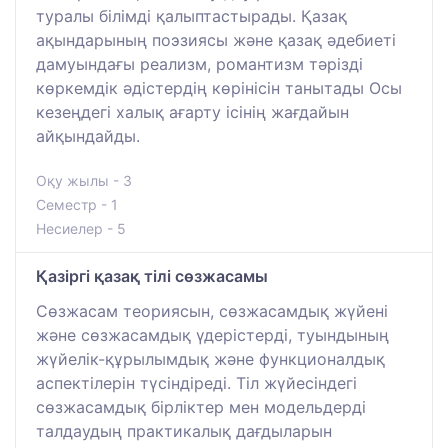
туралы білімді қалыптастырады. Қазақ
ақындарының поэзиясы және қазақ әдебиеті
дамуындағы реализм, романтизм тәрізді
көркемдік әдістердің көрінісін танытады Осы
кезеңдегі халық ағарту ісінің жағдайын
айқындайды.
Оқу жылы - 3
Семестр - 1
Несиелер - 5
Қазіргі қазақ тілі сөзжасамы
Сөзжасам теориясын, сөзжасамдық жүйені
және сөзжасамдық үдерістерді, туындының
жүйелік-құрылымдық және функционалдық
аспектілерін түсіндіреді. Тіл жүйесіндегі
сөзжасамдық бірліктер мен модельдерді
талдаудың практикалық дағдыларын