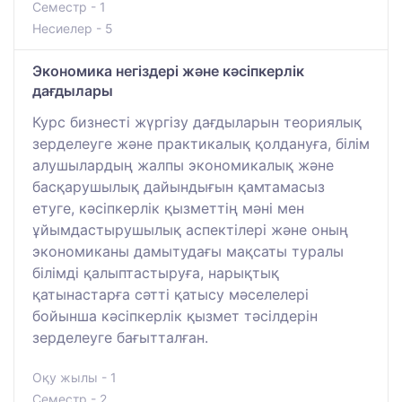
Семестр - 1
Несиелер - 5
Экономика негіздері және кәсіпкерлік
дағдылары
Курс бизнесті жүргізу дағдыларын теориялық
зерделеуге және практикалық қолдануға, білім
алушылардың жалпы экономикалық және
басқарушылық дайындығын қамтамасыз
етуге, кәсіпкерлік қызметтің мәні мен
ұйымдастырушылық аспектілері және оның
экономиканы дамытудағы мақсаты туралы
білімді қалыптастыруға, нарықтық
қатынастарға сәтті қатысу мәселелері
бойынша кәсіпкерлік қызмет тәсілдерін
зерделеуге бағытталған.
Оқу жылы - 1
Семестр - 2