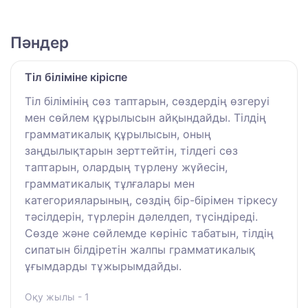
Пәндер
Тіл біліміне кіріспе
Тіл білімінің сөз таптарын, сөздердің өзгеруі
мен сөйлем құрылысын айқындайды. Тілдің
грамматикалық құрылысын, оның
заңдылықтарын зерттейтін, тілдегі сөз
таптарын, олардың түрлену жүйесін,
грамматикалық тұлғалары мен
категорияларының, сөздің бір-бірімен тіркесу
тәсілдерін, түрлерін дәлелдеп, түсіндіреді.
Сөзде және сөйлемде көрініс табатын, тілдің
сипатын білдіретін жалпы грамматикалық
ұғымдарды тұжырымдайды.
Оқу жылы - 1