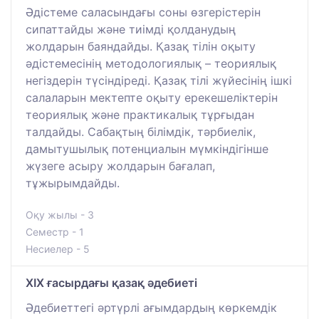
Әдістеме саласындағы соны өзгерістерін
сипаттайды және тиімді қолданудың
жолдарын баяндайды. Қазақ тілін оқыту
әдістемесінің методологиялық – теориялық
негіздерін түсіндіреді. Қазақ тілі жүйесінің ішкі
салаларын мектепте оқыту ерекешеліктерін
теориялық және практикалық тұрғыдан
талдайды. Сабақтың білімдік, тәрбиелік,
дамытушылық потенциалын мүмкіндігінше
жүзеге асыру жолдарын бағалап,
тұжырымдайды.
Оқу жылы - 3
Семестр - 1
Несиелер - 5
ХІХ ғасырдағы қазақ әдебиеті
Әдебиеттегі әртүрлі ағымдардың көркемдік