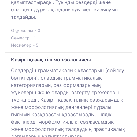
қалыптастырады. Туынды сөздерді және
олардың дұрыс қолданылуы мен жазылуын
талдайды.
Оқу жылы - 3
Семестр - 1
Несиелер - 5
Қазіргі қазақ тілі морфологиясы
Сөздердің грамматикалық кластарын (сөйлеу
бөліктерін), олардың грамматикалық
категорияларын, сөз формаларының
жүйелерін және оларды өзгерту ережелерін
түсіндіреді. Қазіргі қазақ тілінің сөзжасамдық
және морфологиялық деңгейлері туралы
ғылыми көзқарасты қарастырады. Тілдік
фактілерді морфологиялық, сөзжасамдық
және морфологиялық талдаудың практикалық
дағдыларын қалыптастырады.