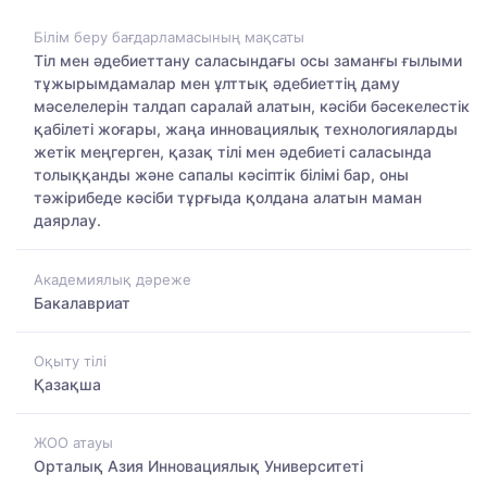
Білім беру бағдарламасының мақсаты
Тіл мен әдебиеттану саласындағы осы заманғы ғылыми
тұжырымдамалар мен ұлттық әдебиеттің даму
мәселелерін талдап саралай алатын, кәсіби бәсекелестік
қабілеті жоғары, жаңа инновациялық технологияларды
жетік меңгерген, қазақ тілі мен әдебиеті саласында
толыққанды және сапалы кәсіптік білімі бар, оны
тәжірибеде кәсіби тұрғыда қолдана алатын маман
даярлау.
Академиялық дәреже
Бакалавриат
Оқыту тілі
Қазақша
ЖОО атауы
Орталық Азия Инновациялық Университеті