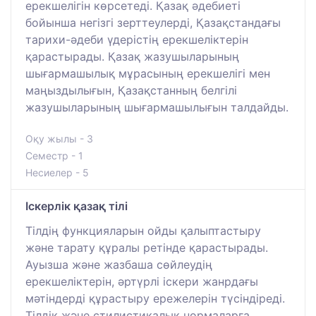
ерекшелігін көрсетеді. Қазақ әдебиеті
бойынша негізгі зерттеулерді, Қазақстандағы
тарихи-әдеби үдерістің ерекшеліктерін
қарастырады. Қазақ жазушыларының
шығармашылық мұрасының ерекшелігі мен
маңыздылығын, Қазақстанның белгілі
жазушыларының шығармашылығын талдайды.
Оқу жылы - 3
Семестр - 1
Несиелер - 5
Іскерлік қазақ тілі
Тілдің функцияларын ойды қалыптастыру
және тарату құралы ретінде қарастырады.
Ауызша және жазбаша сөйлеудің
ерекшеліктерін, әртүрлі іскери жанрдағы
мәтіндерді құрастыру ережелерін түсіндіреді.
Тілдік және стилистикалық нормаларға