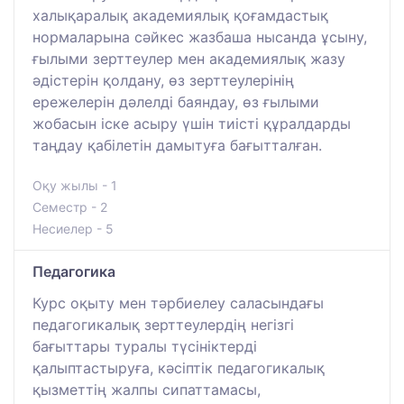
халықаралық академиялық қоғамдастық
нормаларына сәйкес жазбаша нысанда ұсыну,
ғылыми зерттеулер мен академиялық жазу
әдістерін қолдану, өз зерттеулерінің
ережелерін дәлелді баяндау, өз ғылыми
жобасын іске асыру үшін тиісті құралдарды
таңдау қабілетін дамытуға бағытталған.
Оқу жылы - 1
Семестр - 2
Несиелер - 5
Педагогика
Курс оқыту мен тәрбиелеу саласындағы
педагогикалық зерттеулердің негізгі
бағыттары туралы түсініктерді
қалыптастыруға, кәсіптік педагогикалық
қызметтің жалпы сипаттамасы,