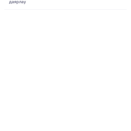
даярлау