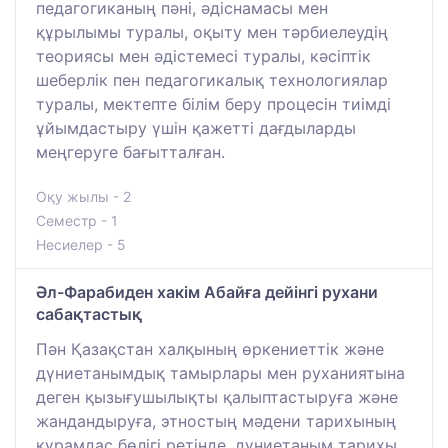
педагогиканың пәні, әдіснамасы мен
құрылымы туралы, оқыту мен тәрбиелеудің
теориясы мен әдістемесі туралы, кәсіптік
шеберлік пен педагогикалық технологиялар
туралы, мектепте білім беру процесін тиімді
ұйымдастыру үшін қажетті дағдыларды
меңгеруге бағытталған.
Оқу жылы - 2
Семестр - 1
Несиелер - 5
Әл-Фарабиден хакім Абайға дейінгі рухани
сабақтастық
Пән Қазақстан халқының өркениеттік және
дүниетанымдық тамырлары мен руханиятына
деген қызығушылықты қалыптастыруға және
жандандыруға, этностың мәдени тарихының
құрамдас бөлігі ретінде, дүниетаным тарихы