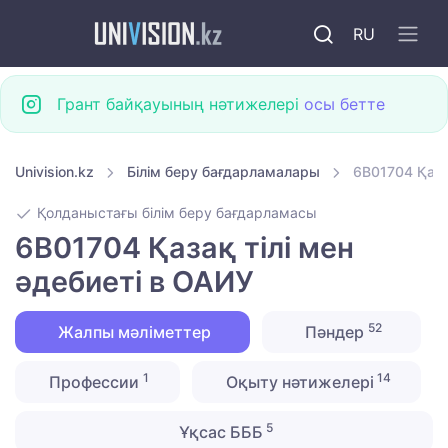
RU
Грант байқауының нәтижелері
осы бетте
Univision.kz
Білім беру бағдарламалары
6B01704 Қаза
Қолданыстағы білім беру бағдарламасы
6B01704 Қазақ тілі мен
әдебиеті в ОАИУ
52
Жалпы мәліметтер
Пәндер
1
14
Профессии
Оқыту нәтижелері
5
Ұқсас БББ