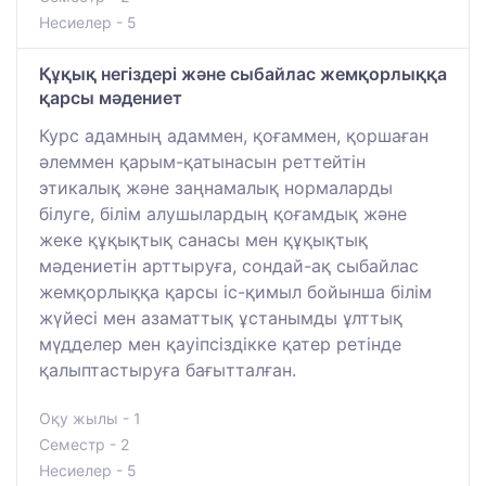
Несиелер - 5
Құқық негіздері және сыбайлас жемқорлыққа
қарсы мәдениет
Курс адамның адаммен, қоғаммен, қоршаған
әлеммен қарым-қатынасын реттейтін
этикалық және заңнамалық нормаларды
білуге, білім алушылардың қоғамдық және
жеке құқықтық санасы мен құқықтық
мәдениетін арттыруға, сондай-ақ сыбайлас
жемқорлыққа қарсы іс-қимыл бойынша білім
жүйесі мен азаматтық ұстанымды ұлттық
мүдделер мен қауіпсіздікке қатер ретінде
қалыптастыруға бағытталған.
Оқу жылы - 1
Семестр - 2
Несиелер - 5