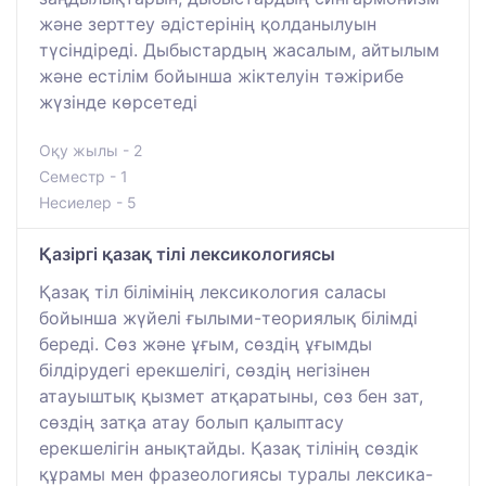
және зерттеу әдістерінің қолданылуын
түсіндіреді. Дыбыстардың жасалым, айтылым
және естілім бойынша жіктелуін тәжірибе
жүзінде көрсетеді
Оқу жылы - 2
Семестр - 1
Несиелер - 5
Қазіргі қазақ тілі лексикологиясы
Қазақ тіл білімінің лексикология саласы
бойынша жүйелі ғылыми-теориялық білімді
береді. Сөз және ұғым, сөздің ұғымды
білдірудегі ерекшелігі, сөздің негізінен
атауыштық қызмет атқаратыны, сөз бен зат,
сөздің затқа атау болып қалыптасу
ерекшелігін анықтайды. Қазақ тілінің сөздік
құрамы мен фразеологиясы туралы лексика-