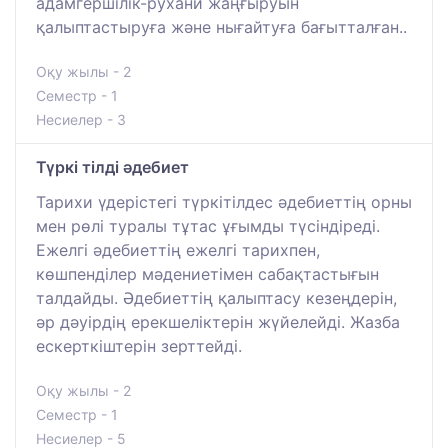
адамгершілік-рухани жаңғыруын
қалыптастыруға және нығайтуға бағытталған..
Оқу жылы - 2
Семестр - 1
Несиелер - 3
Түркі тілді әдебиет
Тарихи үдерістегі түркітілдес әдебиеттің орны
мен рөлі туралы тұтас ұғымды түсіндіреді.
Ежелгі әдебиеттің ежелгі тарихпен,
көшпенділер мәдениетімен сабақтастығын
талдайды. Әдебиеттің қалыптасу кезеңдерін,
әр дәуірдің ерекшеліктерін жүйелейді. Жазба
ескерткіштерін зерттейді.
Оқу жылы - 2
Семестр - 1
Несиелер - 5