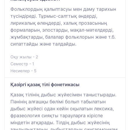
Фольклордың қалыптасуы мен даму тарихын
түсіндіреді. Тұрмыс-салттық әндерді,
лирикалық өлеңдерді, халық прозасының
формаларын, эпостарды, мақал-мәтелдерді,
жұмбақтарды, балалар фольклорын және т.б.
сипаттайды және талдайды.
Оқу жылы - 2
Семестр - 1
Несиелер - 5
Қазіргі қазақ тілі фонетикасы
Қазақ тілінің дыбыс жүйесімен таныстырады.
Пәнінің алғашқы бөлімі болып табылатын
дыбыс жүйесі одан кейін оқылатын лексика,
фразеология сияқты тарауларға кіріспе
міндетін атқарады. Тілдің дыбыс жүйесінің
заңдылықтарын, дыбыстардың сингармонизм