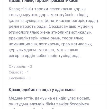
Қазақ тілінің тарихи грамматикасы
Қазақ тілінің тарихи лексикалық қорын
толықтыру жолдары мен жүйесін, тілдің
қалыптасуындағы фонетикалық өзгерістердің
рөлін қарастырады. Сөзжасамдық жүйенің
этимологиялық және этнолингвистикалық
ерекшеліктерін және оның теориялық
номинациялық логикасын, грамматикалық
құрылымдағы тұлғалық, мағыналық
өзгерістердің себептерін түсіндіреді.
Оқу жылы - 3
Семестр - 1
Несиелер - 5
Қазақ әдебиетін оқыту әдістемесі
Мәдениеттің дамуына өзіндік үлес қосып,
оқытудың әлемдік білім тәжірибелерімен