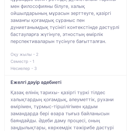
мен философияны білуге, халық
ойшылдарының мұрасын зерттеуге, қазіргі
заманғы қоғамдық сұраныс пен
дүниетанымдық түсінігі контекстінде дәстүрлі
бастауларға жүгінуге, этностың өмірлік
перспективаларын түсінуге бағытталған.
Оқу жылы - 2
Семестр - 1
Несиелер - 3
Eжелгі дәуір әдебиеті
Қазақ елінің тарихы- қазіргі түркі тілдес
халықтардың қоғамдық, әлеуметтік, рухани
өмірімен, тұрмыс-тіршілігімен қадым
замандарда бері өзара тығыз байланысын
баяндайды. Әдеби даму процесі, оның
заңдылықтары, көркемдік тәжірибе дәстүрі