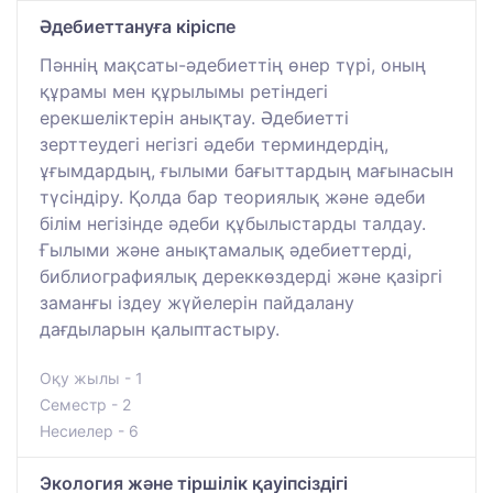
Әдебиеттануға кіріспе
Пәннің мақсаты-әдебиеттің өнер түрі, оның
құрамы мен құрылымы ретіндегі
ерекшеліктерін анықтау. Әдебиетті
зерттеудегі негізгі әдеби терминдердің,
ұғымдардың, ғылыми бағыттардың мағынасын
түсіндіру. Қолда бар теориялық және әдеби
білім негізінде әдеби құбылыстарды талдау.
Ғылыми және анықтамалық әдебиеттерді,
библиографиялық дереккөздерді және қазіргі
заманғы іздеу жүйелерін пайдалану
дағдыларын қалыптастыру.
Оқу жылы - 1
Семестр - 2
Несиелер - 6
Экология және тіршілік қауіпсіздігі