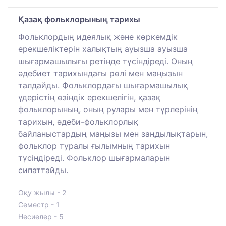
Қазақ фольклорының тарихы
Фольклордың идеялық және көркемдік
ерекшеліктерін халықтың ауызша ауызша
шығармашылығы ретінде түсіндіреді. Оның
әдебиет тарихындағы рөлі мен маңызын
талдайды. Фольклордағы шығармашылық
үдерістің өзіндік ерекшелігін, қазақ
фольклорының, оның рулары мен түрлерінің
тарихын, әдеби-фольклорлық
байланыстардың маңызы мен заңдылықтарын,
фольклор туралы ғылымның тарихын
түсіндіреді. Фольклор шығармаларын
сипаттайды.
Оқу жылы - 2
Семестр - 1
Несиелер - 5