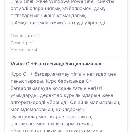
Linux Shell және Windows PowerShell сияқты
әртүрлі операциялық жүйелермен, даму
орталарымен және командалық
қабықшалармен жұмыс істеуді үйренеді.
Оқу жылы - 2
Семестр - 1
Несиелер - 4
Visual C ++ ортасында бағдарламалау
Курс C++ бағдарламалау тілінің негіздерімен
таныстырады. Курс барысында C++
бағдарламалауда қолданылатын негізгі
ұғымдарды, деректер құрылымдарын және
алгоритмдерді үйренеді. Ол айнымалылармен,
мәлімдемелермен, циклдармен,
функциялармен, көрсеткіштермен,
сілтемелермен, сыныптармен және
объектілермен жұмыс істеуді қамтиды.