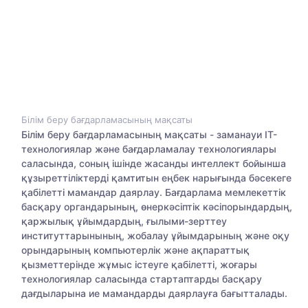
Білім беру бағдарламасының мақсаты
Білім беру бағдарламасының мақсаты - заманауи IT-
технологиялар және бағдарламалау технологиялары
саласында, соның ішінде жасанды интеллект бойынша
құзыреттіліктерді қамтитын еңбек нарығында бәсекеге
қабілетті мамандар даярлау. Бағдарлама мемлекеттік
басқару органдарының, өнеркәсіптік кәсіпорындардың,
қаржылық ұйымдардың, ғылыми-зерттеу
институттарынының, жобалау ұйымдарының және оқу
орындарының компьютерлік және ақпараттық
қызметтерінде жұмыс істеуге қабілетті, жоғары
технологиялар саласында стартаптарды басқару
дағдыларына ие мамандарды даярлауға бағытталады.