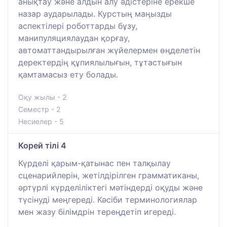
анықтау және алдын алу әдістеріне ерекше
назар аударылады. Курстың маңызды
аспектілері роботтарды бұзу,
манипуляциялаудан қорғау,
автоматтандырылған жүйелермен өңделетін
деректердің құпиялылығын, тұтастығын
қамтамасыз ету болады.
Оқу жылы - 2
Семестр - 2
Несиелер - 5
Корей тілі 4
Күрделі қарым-қатынас пен талқылау
сценарийлерін, жетілдірілген грамматиканы,
әртүрлі күрделіліктегі мәтіндерді оқуды және
түсінуді меңгереді. Кәсіби терминологиялар
мен жазу білімдрін тереңдетіп игереді.