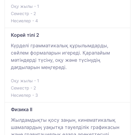
Оқу жылы - 1
Семестр - 2
Несиелер - 4
Корей тілі 2
Күрделі грамматикалық құрылымдарды,
сөйлем формаларын игереді. Қарапайым
мәтіндерді түсіну, оқу және түсінудің
дағдыларын меңгереді.
Оқу жылы - 1
Семестр - 2
Несиелер - 3
Физика II
Жылдамдықты қосу заңын, кинематикалық
шамалардың уақытқа тәуелділік графикасын
және гравитациялық өзара әрекеттесуді