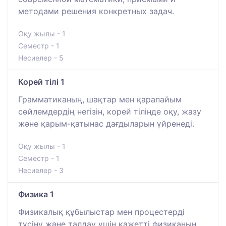
методами решения конкретных задач.
Оқу жылы - 1
Семестр - 1
Несиелер - 5
Корей тілі 1
Грамматиканың, шақтар мен қарапайым
сөйлемдердің негізін, корей тілінде оқу, жазу
және қарым-қатынас дағдыларын үйренеді.
Оқу жылы - 1
Семестр - 1
Несиелер - 3
Физика 1
Физикалық құбылыстар мен процестерді
түсіну және талдау үшін қажетті физиканың