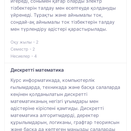
игереді, сонымен қатар оларды электр
тізбектерін талдау мен есептеуде қолдануды
үйренеді. Тұрақты және айнымалы ток,
сондай-ақ айнымалы ток тізбектерін талдау
мен түрлендіру әдістері қарастырылады.
Оқу жылы - 2
Семестр - 2
Несиелер - 4
Дискретті математика
Курс информатикада, компьютерлік
ғылымдарда, техникада және басқа салаларда
кеңінен қолданылатын дискретті
математиканың негізгі ұғымдары мен
әдістеріне кіріспені қамтиды. Дискретті
математика алгоритмдерді, деректер
құрылымдарын, логиканы, графтар теориясын
және басқа да көптеген маңызды салаларды