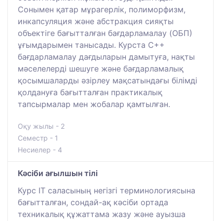
Сонымен қатар мұрагерлік, полиморфизм,
инкапсуляция және абстракция сияқты
объектіге бағытталған бағдарламалау (OБП)
ұғымдарымен танысады. Курста C++
бағдарламалау дағдыларын дамытуға, нақты
мәселелерді шешуге және бағдарламалық
қосымшаларды әзірлеу мақсатындағы білімді
қолдануға бағытталған практикалық
тапсырмалар мен жобалар қамтылған.
Оқу жылы - 2
Семестр - 1
Несиелер - 4
Кәсіби ағылшын тілі
Курс IT саласының негізгі терминологиясына
бағытталған, сондай-ақ кәсіби ортада
техникалық құжаттама жазу және ауызша