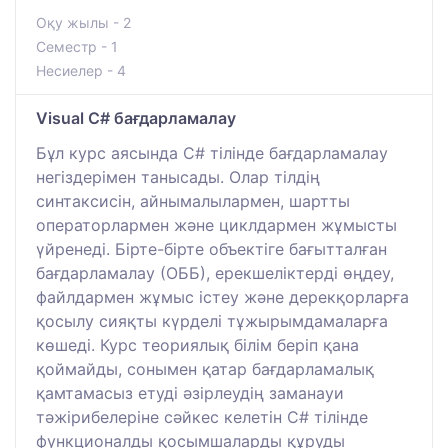
Оқу жылы - 2
Семестр - 1
Несиелер - 4
Visual C# бағдарламалау
Бұл курс аясында C# тілінде бағдарламалау
негіздерімен танысады. Олар тілдің
синтаксисін, айнымалылармен, шартты
операторлармен және циклдармен жұмысты
үйренеді. Бірте-бірте объектіге бағытталған
бағдарламалау (ОББ), ерекшеліктерді өңдеу,
файлдармен жұмыс істеу және дерекқорларға
қосылу сияқты күрделі тұжырымдамаларға
көшеді. Курс теориялық білім беріп қана
қоймайды, сонымен қатар бағдарламалық
қамтамасыз етуді әзірлеудің заманауи
тәжірибелеріне сәйкес келетін C# тілінде
функционалды қосымшаларды құруды