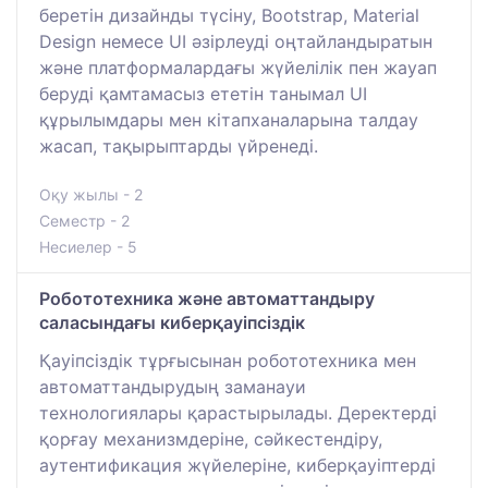
беретін дизайнды түсіну, Bootstrap, Material
Design немесе UI әзірлеуді оңтайландыратын
және платформалардағы жүйелілік пен жауап
беруді қамтамасыз ететін танымал UI
құрылымдары мен кітапханаларына талдау
жасап, тақырыптарды үйренеді.
Оқу жылы - 2
Семестр - 2
Несиелер - 5
Робототехника және автоматтандыру
саласындағы киберқауіпсіздік
Қауіпсіздік тұрғысынан робототехника мен
автоматтандырудың заманауи
технологиялары қарастырылады. Деректерді
қорғау механизмдеріне, сәйкестендіру,
аутентификация жүйелеріне, киберқауіптерді