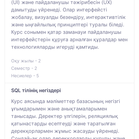
(UI) және пайдаланушы тәжірибесін (UX)
дамытуды үйренеді. Олар интерфейсті
жобалау, визуалды безендіру, интерактивтілік
және ыңғайлылық принциптері туралы біледі.
Курс сонымен қатар заманауи пайдаланушы
интерфейстерін құруға арналған құралдар мен
технологияларды игеруді қамтиды.
Оқу жылы - 2
Семестр - 2
Несиелер - 5
SQL тілінің негіздері
Курс аясында мәліметтер базасының негізгі
ұғымдарымен және анықтамаларымен
танысады. Деректер үлгілерін, реляциялық
қатынастарды есептеуді және таратылған
дерекқорлармен жұмыс жасауды үйренеді.
Сондай-ақ олар дерекқорларды құруды және