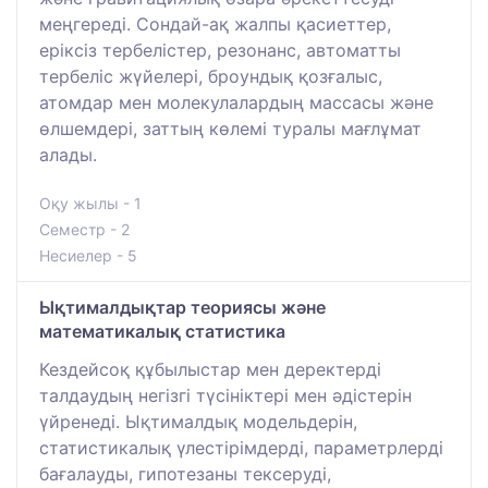
меңгереді. Сондай-ақ жалпы қасиеттер,
еріксіз тербелістер, резонанс, автоматты
тербеліс жүйелері, броундық қозғалыс,
атомдар мен молекулалардың массасы және
өлшемдері, заттың көлемі туралы мағлұмат
алады.
Оқу жылы - 1
Семестр - 2
Несиелер - 5
Ықтималдықтар теориясы және
математикалық статистика
Кездейсоқ құбылыстар мен деректерді
талдаудың негізгі түсініктері мен әдістерін
үйренеді. Ықтималдық модельдерін,
статистикалық үлестірімдерді, параметрлерді
бағалауды, гипотезаны тексеруді,