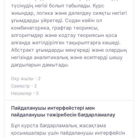
түсінудің негізі болып табылады. Курс
жиындар, логика және дәлелдеу сияқты негізгі
ұғымдарды үйретеді. Содан кейін ол
комбинаторика, графтар теориясы,
алгоритмдер және кодтау теориясын қоса
алғанда жетілдірілген тақырыптарға көшеді.
Абстракт ұғымдарды меңгереді және олардың
негізінде аналитикалық және есептерді шешу
дағдыларын дамытады.
Оқу жылы - 2
Семестр - 2
Несиелер - 5
Пайдаланушы интерфейстері мен
пайдаланушы тәжірибесін бағдарламалау
Бұл курста бағдарламалық жасақтама
қосымшалары үшін пайдаланушы интерфейсін