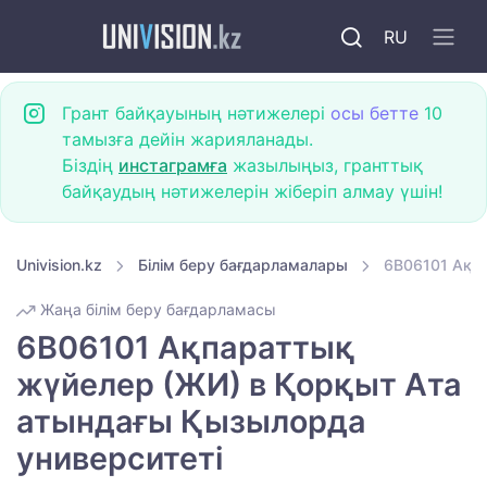
RU
Грант байқауының нәтижелері
осы бетте
10
тамызға дейін жарияланады.
Біздің
инстаграмға
жазылыңыз, гранттық
байқаудың нәтижелерін жіберіп алмау үшін!
Univision.kz
Білім беру бағдарламалары
6B06101 Ақп
Жаңа білім беру бағдарламасы
6B06101 Ақпараттық
жүйелер (ЖИ) в Қорқыт Ата
атындағы Қызылорда
университеті