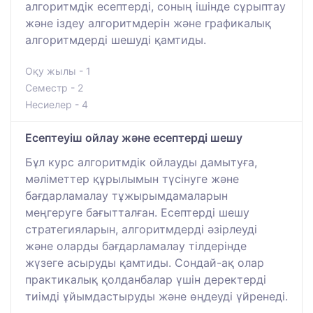
алгоритмдік есептерді, соның ішінде сұрыптау
және іздеу алгоритмдерін және графикалық
алгоритмдерді шешуді қамтиды.
Оқу жылы - 1
Семестр - 2
Несиелер - 4
Есептеуіш ойлау және есептерді шешу
Бұл курс алгоритмдік ойлауды дамытуға,
мәліметтер құрылымын түсінуге және
бағдарламалау тұжырымдамаларын
меңгеруге бағытталған. Есептерді шешу
стратегияларын, алгоритмдерді әзірлеуді
және оларды бағдарламалау тілдерінде
жүзеге асыруды қамтиды. Сондай-ақ олар
практикалық қолданбалар үшін деректерді
тиімді ұйымдастыруды және өңдеуді үйренеді.