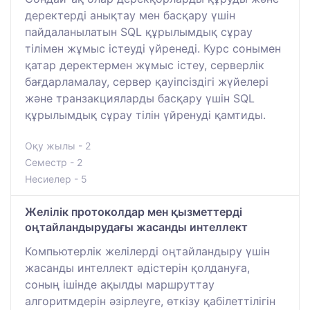
деректерді анықтау мен басқару үшін
пайдаланылатын SQL құрылымдық сұрау
тілімен жұмыс істеуді үйренеді. Курс сонымен
қатар деректермен жұмыс істеу, серверлік
бағдарламалау, сервер қауіпсіздігі жүйелері
және транзакцияларды басқару үшін SQL
құрылымдық сұрау тілін үйренуді қамтиды.
Оқу жылы - 2
Семестр - 2
Несиелер - 5
Желілік протоколдар мен қызметтерді
оңтайландырудағы жасанды интеллект
Компьютерлік желілерді оңтайландыру үшін
жасанды интеллект әдістерін қолдануға,
соның ішінде ақылды маршруттау
алгоритмдерін әзірлеуге, өткізу қабілеттілігін