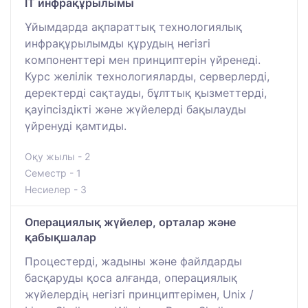
IT инфрақұрылымы
Ұйымдарда ақпараттық технологиялық
инфрақұрылымды құрудың негізгі
компоненттері мен принциптерін үйренеді.
Курс желілік технологияларды, серверлерді,
деректерді сақтауды, бұлттық қызметтерді,
қауіпсіздікті және жүйелерді бақылауды
үйренуді қамтиды.
Оқу жылы - 2
Семестр - 1
Несиелер - 3
Операциялық жүйелер, орталар және
қабықшалар
Процестерді, жадыны және файлдарды
басқаруды қоса алғанда, операциялық
жүйелердің негізгі принциптерімен, Unix /