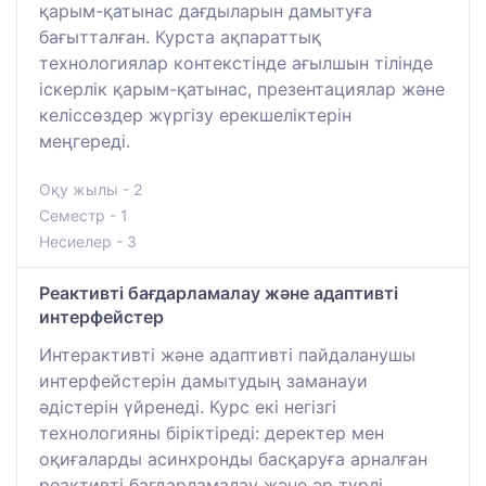
қарым-қатынас дағдыларын дамытуға
бағытталған. Курста ақпараттық
технологиялар контекстінде ағылшын тілінде
іскерлік қарым-қатынас, презентациялар және
келіссөздер жүргізу ерекшеліктерін
меңгереді.
Оқу жылы - 2
Семестр - 1
Несиелер - 3
Реактивті бағдарламалау және адаптивті
интерфейстер
Интерактивті және адаптивті пайдаланушы
интерфейстерін дамытудың заманауи
әдістерін үйренеді. Курс екі негізгі
технологияны біріктіреді: деректер мен
оқиғаларды асинхронды басқаруға арналған
реактивті бағдарламалау және әр түрлі