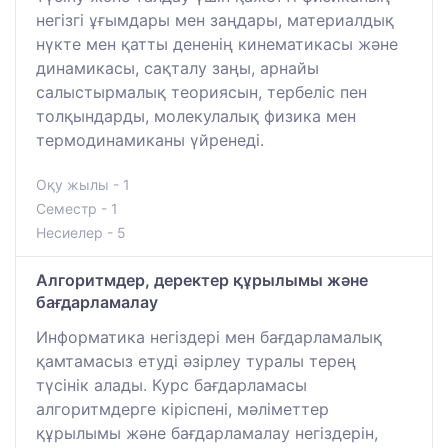
негізгі ұғымдары мен заңдары, материалдық
нүкте мен қатты дененің кинематикасы және
динамикасы, сақталу заңы, арнайы
салыстырмалық теориясын, тербеліс пен
толқындарды, молекулалық физика мен
термодинамиканы үйренеді.
Оқу жылы - 1
Семестр - 1
Несиелер - 5
Алгоритмдер, деректер құрылымы және
бағдарламалау
Информатика негіздері мен бағдарламалық
қамтамасыз етуді әзірлеу туралы терең
түсінік алады. Курс бағдарламасы
алгоритмдерге кіріспені, мәліметтер
құрылымы және бағдарламалау негіздерін,