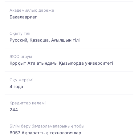
Академиялық дәреже
Бакалавриат
Оқыту тілі
Русский, Қазақша, Ағылшын тілі
ЖОО атауы
Қорқыт Ата атындағы Қызылорда университеті
Оқу мерзімі
4 года
Кредиттер көлемі
244
Білім беру бағдарламаларының тобы
B057 Ақпараттық технологиялар