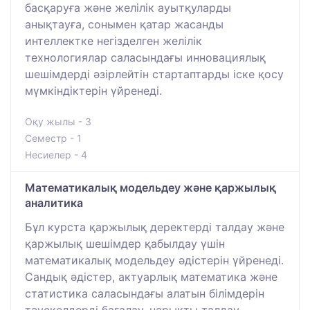
басқаруға және желілік ауытқуларды
анықтауға, сонымен қатар жасанды
интеллектке негізделген желілік
технологиялар саласындағы инновациялық
шешімдерді әзірлейтін стартаптарды іске қосу
мүмкіндіктерін үйренеді.
Оқу жылы - 3
Семестр - 1
Несиелер - 4
Математикалық модельдеу және қаржылық
аналитика
Бұл курста қаржылық деректерді талдау және
қаржылық шешімдер қабылдау үшін
математикалық модельдеу әдістерін үйренеді.
Сандық әдістер, актуарлық математика және
статистика саласындағы алатын білімдерін
тәуекелдерді бағалау, нарықты талдау