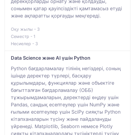
дерекқорларды орнату және қолдауды,
сонымен қатар қауіпсіздікті қамтамасыз етуді
және ақпаратты қорғауды меңгереді.
Оқу жылы - 3
Семестр - 1
Несиелер - 3
Data Science және AI үшін Python
Python бағдарламалау тілінің негіздері, соның
ішінде деректер түрлері, басқару
құрылымдары, функциялар және объектіге
бағытталған бағдарламалау (ОББ)
тұжырымдамаларын, деректерді өңдеу үшін
Pandas, сандық есептеулер үшін NumPy және
ғылыми есептеулер үшін SciPy сияқты Python
кітапханаларын түсіну және пайдалануды
үйренеді. Matplotlib, Seaborn немесе Plotly
сияқты кітапханалардағы түсініктерді түсіну