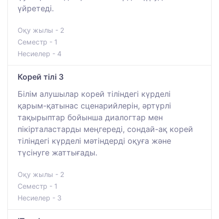
үйретеді.
Оқу жылы - 2
Семестр - 1
Несиелер - 4
Корей тілі 3
Білім алушылар корей тіліндегі күрделі
қарым-қатынас сценарийлерін, әртүрлі
тақырыптар бойынша диалогтар мен
пікірталастарды меңгереді, сондай-ақ корей
тіліндегі күрделі мәтіндерді оқуға және
түсінуге жаттығады.
Оқу жылы - 2
Семестр - 1
Несиелер - 3