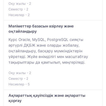
Оқу жылы - 2
Семестр - 2
Несиелер - 2
Мәліметтер базасын әзірлеу және
оңтайландыру
Курс Oracle, MySQL, PostgreSQL сияқты
әртүрлі ДҚБЖ және оларды жобалау,
оңтайландыру, басқару мүмкіндіктерін
үйретеді. Жүйе өнімділігі мен масштабтау
тақырыптары да қамтылып, меңгеріледі.
Оқу жылы - 2
Семестр - 2
Несиелер - 5
Ақпараттық қауіпсіздік және ақпаратты
қорғау