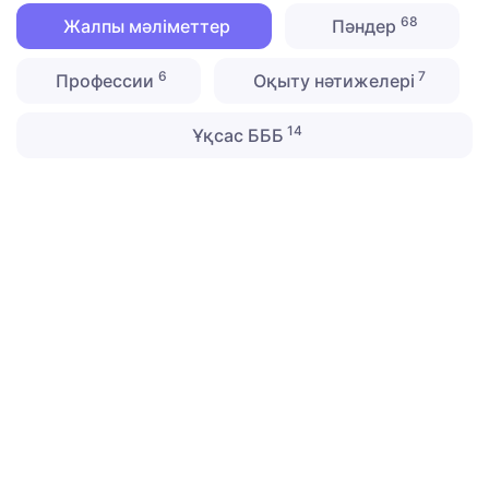
68
Жалпы мәліметтер
Пәндер
6
7
Профессии
Оқыту нәтижелері
14
Ұқсас БББ