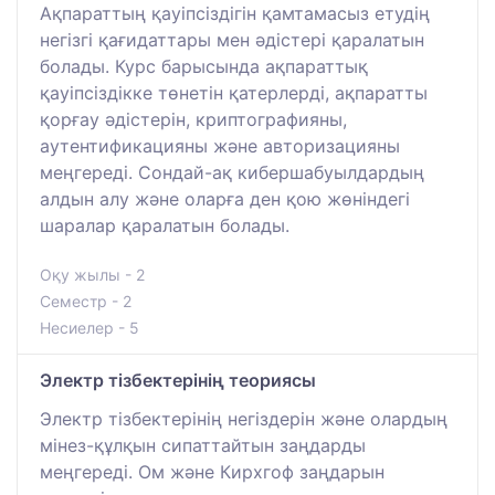
Ақпараттың қауіпсіздігін қамтамасыз етудің
негізгі қағидаттары мен әдістері қаралатын
болады. Курс барысында ақпараттық
қауіпсіздікке төнетін қатерлерді, ақпаратты
қорғау әдістерін, криптографияны,
аутентификацияны және авторизацияны
меңгереді. Сондай-ақ кибершабуылдардың
алдын алу және оларға ден қою жөніндегі
шаралар қаралатын болады.
Оқу жылы - 2
Семестр - 2
Несиелер - 5
Электр тізбектерінің теориясы
Электр тізбектерінің негіздерін және олардың
мінез-құлқын сипаттайтын заңдарды
меңгереді. Ом және Кирхгоф заңдарын