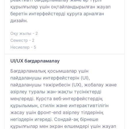
құрылғылар үшін оңтайландырылған жауап
беретін интерфейстерді құруға арналған
дизайн.
Оқу жылы - 2
Семестр - 2
Несиелер - 5
UI/UX бағдарламалау
Бағдарламалық қосымшалар үшін
пайдаланушы интерфейстерін (UI),
пайдаланушы тәжірибесін (UX), жобалау және
әзірлеу туралы жан-жақты түсініктерді
меңгереді. Курста веб-интерфейстердің
құрылымын, стилін және интерактивтілігін
жасау үшін фронт-end әзірлеу тілдерінің
негіздерін игереді. Сондай-ақ бірнеше
құрылғылар мен экран өлшемдері үшін жауап