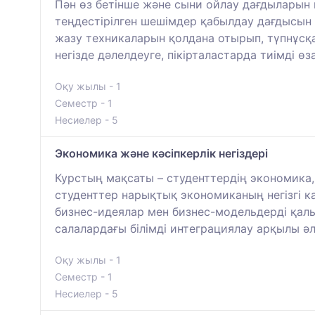
Пән өз бетінше және сыни ойлау дағдыларын 
теңдестірілген шешімдер қабылдау дағдысын 
жазу техникаларын қолдана отырып, түпнұсқ
негізде дәлелдеуге, пікірталастарда тиімді ө
Оқу жылы - 1
Семестр - 1
Несиелер - 5
Экономика және кәсіпкерлік негіздері
Курстың мақсаты – студенттердің экономика,
студенттер нарықтық экономиканың негізгі ка
бизнес-идеялар мен бизнес-модельдерді қалы
салалардағы білімді интеграциялау арқылы ә
Оқу жылы - 1
Семестр - 1
Несиелер - 5