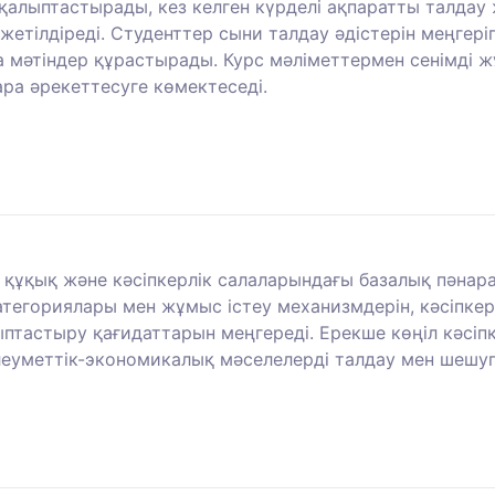
қалыптастырады, кез келген күрделі ақпаратты талдау 
жетілдіреді. Студенттер сыни талдау әдістерін меңгер
а мәтіндер құрастырады. Курс мәліметтермен сенімді 
зара әрекеттесуге көмектеседі.
 құқық және кәсіпкерлік салаларындағы базалық пәнара
тегориялары мен жұмыс істеу механизмдерін, кәсіпкерл
птастыру қағидаттарын меңгереді. Ерекше көңіл кәсіпке
леуметтік-экономикалық мәселелерді талдау мен шешуг