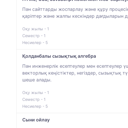
Пән сайттарды жоспарлау және құру процесіне
қаріптер және жалпы кескіндер дағдыларын 
Оқу жылы - 1
Семестр - 1
Несиелер - 5
Қолданбалы сызықтық алгебра
Пән инженерлік есептеулер мен есептеулер ү
векторлық кеңістіктер, негіздер, сызықтық 
шеше алады.
Оқу жылы - 1
Семестр - 1
Несиелер - 5
Сыни ойлау