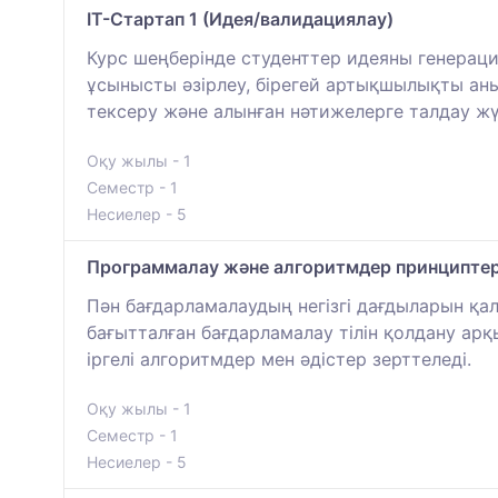
IT-Стартап 1 (Идея/валидациялау)
Курс шеңберінде студенттер идеяны генерация
ұсынысты әзірлеу, бірегей артықшылықты аны
тексеру және алынған нәтижелерге талдау жүр
Оқу жылы - 1
Семестр - 1
Несиелер - 5
Программалау және алгоритмдер принциптер
Пән бағдарламалаудың негізгі дағдыларын қа
бағытталған бағдарламалау тілін қолдану а
іргелі алгоритмдер мен әдістер зерттеледі.
Оқу жылы - 1
Семестр - 1
Несиелер - 5