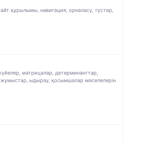
айт құрылымы, навигация, орналасу, түстер,
 жүйелер, матрицалар, детерминанттар,
ық жұмыстар, ыдырау, қосымшалар мәселелерін