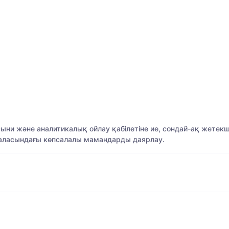
ыни және аналитикалық ойлау қабілетіне ие, сондай-ақ жетек
саласындағы көпсалалы мамандарды даярлау.