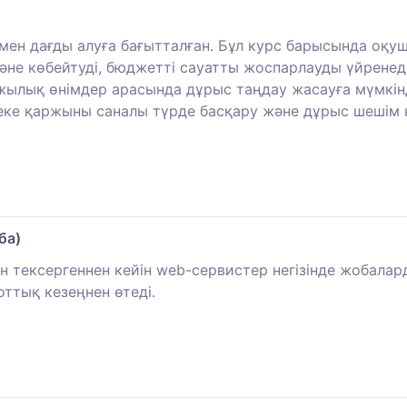
мен дағды алуға бағытталған. Бұл курс барысында оқу
әне көбейтуді, бюджетті сауатты жоспарлауды үйренед
жылық өнімдер арасында дұрыс таңдау жасауға мүмкінд
 жеке қаржыны саналы түрде басқару және дұрыс шешім 
ба)
 тексергеннен кейін web-сервистер негізінде жобалард
ттық кезеңнен өтеді.