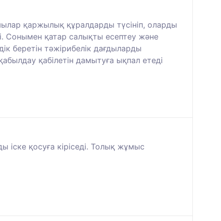
шылар қаржылық құралдарды түсініп, оларды
і. Сонымен қатар салықты есептеу және
ік беретін тәжірибелік дағдыларды
қабылдау қабілетін дамытуға ықпал етеді
ы іске қосуға кіріседі. Толық жұмыс