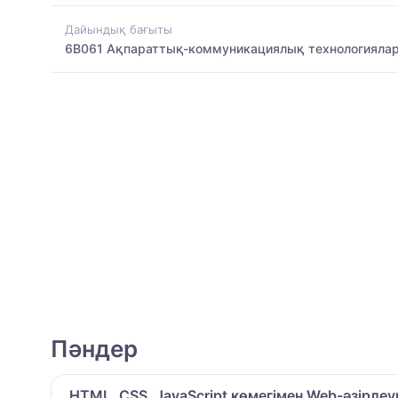
Дайындық бағыты
6B061 Ақпараттық-коммуникациялық технологияла
Пәндер
HTML, CSS, JavaScript көмегімен Web-әзірлеуг