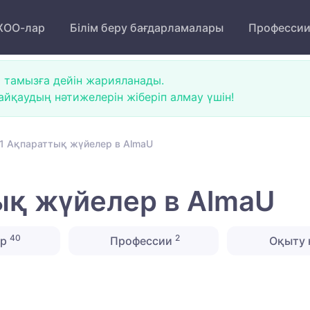
ОО-лар
Білім беру бағдарламалары
Професси
 тамызға дейін жарияланады.
йқаудың нәтижелерін жіберіп алмау үшін!
1 Ақпараттық жүйелер в AlmaU
ық жүйелер в AlmaU
40
2
ер
Профессии
Оқыту 