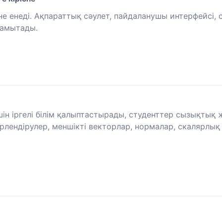
 енеді. Ақпараттық сәулет, пайдаланушы интерфейсі, с
дамытады.
шін іргелі білім қалыптастырады, студенттер сызықтық
түрлендірулер, меншікті векторлар, нормалар, скалярл