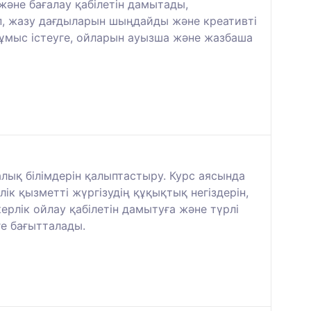
және бағалау қабілетін дамытады,
іп, жазу дағдыларын шыңдайды және креативті
жұмыс істеуге, ойларын ауызша және жазбаша
лық білімдерін қалыптастыру. Курс аясында
ік қызметті жүргізудің құқықтық негіздерін,
рлік ойлау қабілетін дамытуға және түрлі
е бағытталады.