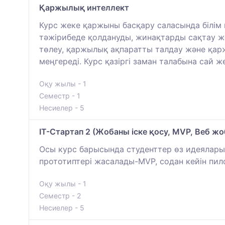
Қаржылық интеллект
Курс жеке қаржыны басқару саласында білім 
тәжірибеде қолдануды, жинақтарды сақтау ж
төлеу, қаржылық ақпаратты талдау және қар
меңгереді. Курс қазіргі заман талабына сай
Оқу жылы - 1
Семестр - 1
Несиелер - 5
IT-Стартап 2 (Жобаны іске қосу, MVP, Веб жо
Осы курс барысында студенттер өз идеяларын
прототиптері жасалады-MVP, содан кейін пило
Оқу жылы - 1
Семестр - 2
Несиелер - 5