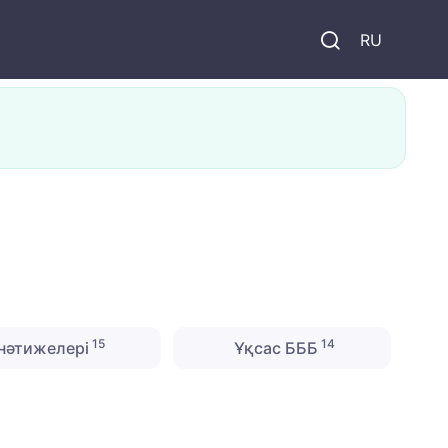
и
RU
15
14
нәтижелері
Ұқсас БББ