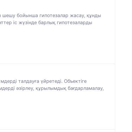
оны шешу бойынша гипотезалар жасау, құнды
нттер іс жүзінде барлық гипотезаларды
дерді талдауға үйретеді. Объектіге
дерді әзірлеу, құрылымдық бағдарламалау,