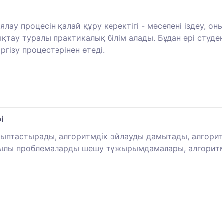
лау процесін қалай құру керектігі - мәселені іздеу, 
қтау туралы практикалық білім алады. Бұдан әрі студе
гізу процестерінен өтеді.
і
лыптастырады, алгоритмдік ойлауды дамытады, алгоритм
рқылы проблемаларды шешу тұжырымдамалары, алгоритм