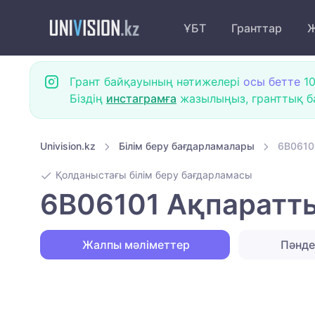
ҰБТ
Гранттар
Ж
Грант байқауының нәтижелері
осы бетте
10
Біздің
инстаграмға
жазылыңыз, гранттық ба
Univision.kz
Білім беру бағдарламалары
6B0610
Қолданыстағы білім беру бағдарламасы
6B06101 Ақпаратт
Жалпы мәліметтер
Пәнд