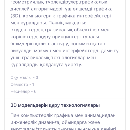
геометриялық түрлендірулер,графикалық
дисплей алгоритмдері, үш өлшемді графика
(3D), компьютерлік графика интерфейстері
мен құралдары. Пәннің мақсаты:
студенттердің графикалық объектілер мен
көріністерді құру принциптері туралы
білімдерін қалыптастыру, сонымен қатар
визуалды мазмұн мен интерфейстерді дамыту
үшін графикалық технологиялар мен
құралдарды қолдануға үйрету.
Оқу жылы - 3
Семестр - 1
Несиелер - 6
3D модельдерін құру технологиялары
Пән компьютерлік графика мен анимациядан
инженерлік дизайнға, ойындарға және
виртуалды/толықтырылған шындыққа дейінгі