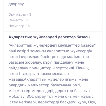
даярлау.
Оқу жылы - 3
Семестр - 1
Несиелер - 6
Ақпараттық жүйелердегі деректер базасы
"Ақпараттық жүйелердегі мәліметтер базасы"
пәні қазіргі заманғы ақпараттық жүйелердің
негізгі құрамдас бөлігі ретінде мәліметтер
базасын жобалау, құру, пайдалану және
пайдалану принциптерін зерттейді. Пәннің
негізгі тақырыптарына мыналар
жатады:Ақпараттық жүйелер ұғымы және
олардағы мәліметтер базасының рөлі,
мәліметтер модельдері, деректер базасын
жобалау, SQL сұрау тілі және онымен жұмыс
істеу негіздері, деректерді басқару: құру, Оқу,