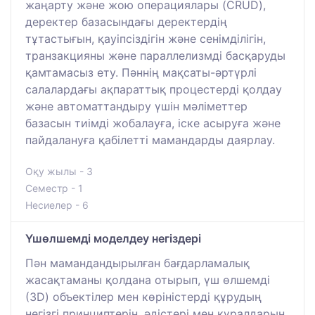
жаңарту және жою операциялары (CRUD),
деректер базасындағы деректердің
тұтастығын, қауіпсіздігін және сенімділігін,
транзакцияны және параллелизмді басқаруды
қамтамасыз ету. Пәннің мақсаты-әртүрлі
салалардағы ақпараттық процестерді қолдау
және автоматтандыру үшін мәліметтер
базасын тиімді жобалауға, іске асыруға және
пайдалануға қабілетті мамандарды даярлау.
Оқу жылы - 3
Семестр - 1
Несиелер - 6
Үшөлшемді моделдеу негіздері
Пән мамандандырылған бағдарламалық
жасақтаманы қолдана отырып, үш өлшемді
(3D) объектілер мен көріністерді құрудың
негізгі принциптерін, әдістері мен құралдарын