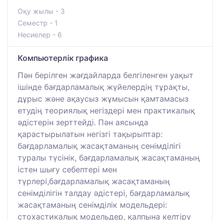
Оқу жылы - 3
Семестр - 1
Несиелер - 6
Компьютерлік графика
Пән берілген жағдайларда белгіленген уақыт
ішінде бағдарламалық жүйелердің тұрақты,
дұрыс және ақаусыз жұмысын қамтамасыз
етудің теориялық негіздері мен практикалық
әдістерін зерттейді. Пән аясында
қарастырылатын негізгі тақырыптар:
бағдарламалық жасақтаманың сенімділігі
туралы түсінік, бағдарламалық жасақтаманың
істен шығу себептері мен
түрлері,бағдарламалық жасақтаманың
сенімділігін талдау әдістері, бағдарламалық
жасақтаманың сенімділік модельдері:
стохастикалық модельдер, қалпына келтіру