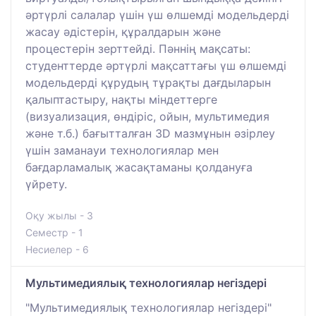
әртүрлі салалар үшін үш өлшемді модельдерді
жасау әдістерін, құралдарын және
процестерін зерттейді. Пәннің мақсаты:
студенттерде әртүрлі мақсаттағы үш өлшемді
модельдерді құрудың тұрақты дағдыларын
қалыптастыру, нақты міндеттерге
(визуализация, өндіріс, ойын, мультимедия
және т.б.) бағытталған 3D мазмұнын әзірлеу
үшін заманауи технологиялар мен
бағдарламалық жасақтаманы қолдануға
үйрету.
Оқу жылы - 3
Семестр - 1
Несиелер - 6
Мультимедиялық технологиялар негіздері
"Мультимедиялық технологиялар негіздері"