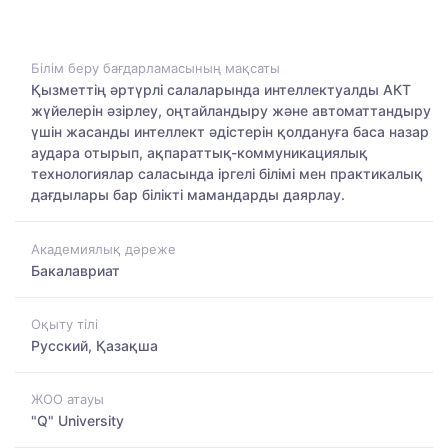
Білім беру бағдарламасының мақсаты
Қызметтің әртүрлі салаларында интеллектуалды АКТ
жүйелерін әзірлеу, оңтайландыру және автоматтандыру
үшін жасанды интеллект әдістерін қолдануға баса назар
аудара отырып, ақпараттық-коммуникациялық
технологиялар саласында іргелі білімі мен практикалық
дағдылары бар білікті мамандарды даярлау.
Академиялық дәреже
Бакалавриат
Оқыту тілі
Русский, Қазақша
ЖОО атауы
"Q" University