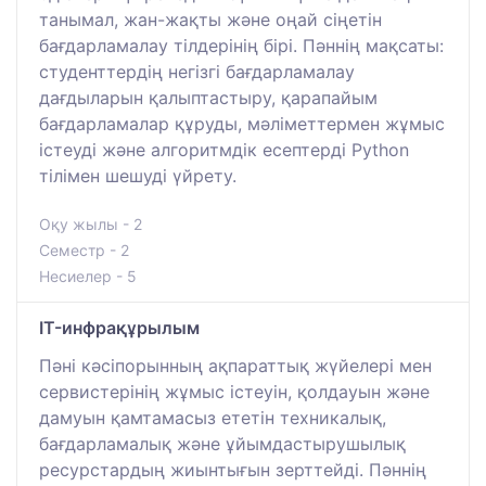
танымал, жан-жақты және оңай сіңетін
бағдарламалау тілдерінің бірі. Пәннің мақсаты:
студенттердің негізгі бағдарламалау
дағдыларын қалыптастыру, қарапайым
бағдарламалар құруды, мәліметтермен жұмыс
істеуді және алгоритмдік есептерді Python
тілімен шешуді үйрету.
Оқу жылы - 2
Семестр - 2
Несиелер - 5
IT-инфрақұрылым
Пәні кәсіпорынның ақпараттық жүйелері мен
сервистерінің жұмыс істеуін, қолдауын және
дамуын қамтамасыз ететін техникалық,
бағдарламалық және ұйымдастырушылық
ресурстардың жиынтығын зерттейді. Пәннің