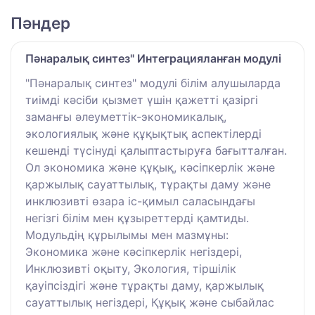
Пәндер
Пәнаралық синтез" Интеграцияланған модулі
"Пәнаралық синтез" модулі білім алушыларда
тиімді кәсіби қызмет үшін қажетті қазіргі
заманғы әлеуметтік-экономикалық,
экологиялық және құқықтық аспектілерді
кешенді түсінуді қалыптастыруға бағытталған.
Ол экономика және құқық, кәсіпкерлік және
қаржылық сауаттылық, тұрақты даму және
инклюзивті өзара іс-қимыл саласындағы
негізгі білім мен құзыреттерді қамтиды.
Модульдің құрылымы мен мазмұны:
Экономика және кәсіпкерлік негіздері,
Инклюзивті оқыту, Экология, тіршілік
қауіпсіздігі және тұрақты даму, қаржылық
сауаттылық негіздері, Құқық және сыбайлас