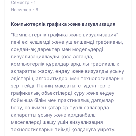
Семестр - 1
Несиелер - 6
Компьютерлік графика және визуализация
"Компьютерлік графика және визуализация"
пәні екі өлшемді және үш өлшемді графиканы,
сондай-ақ деректер мен модельдерді
визуализациялауды қоса алғанда,
компьютерлік құралдар арқылы графикалық
ақпаратты жасау, өңдеу және визуалды ұсыну
әдістерін, алгоритмдері мен технологияларын
зерттейді. Пәннің мақсаты: студенттерге
графикалық объектілерді құру және өңдеу
бойынша білім мен практикалық дағдылар
беру, сонымен қатар әр түрлі салаларда
ақпаратты ұсыну және қолданбалы
мәселелерді шешу үшін визуализация
технологияларын тиімді қолдануға үйрету.