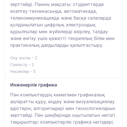
зерттейді. Пәннің мақсаты: студенттерде
есептеу техникасында, автоматикада,
телекоммуникацияда және басқа салаларда
қолданылатын цифрлық электрондық
құрылғылар мен жүйелерді әзірлеу, талдау
және енгізу үшін қажетті теориялық білім мен
практикалық дағдыларды қалыптастыру.
Оқу жылы - 2
Семестр - 2
Несиелер - 5
Инженерлік графика
Пән компьютердің көмегімен графикалық
ақпаратты құру, өңдеу және визуализациялау
әдістерін, алгоритмдері мен технологияларын
зерттейді. Пән шеңберінде оқытылатын негізгі
тақырыптар: компьютерлік графика негіздері,