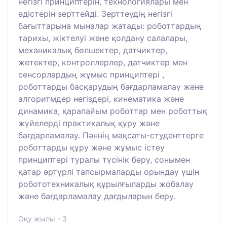
негізгі принциптерін, технологиялары мен
әдістерін зерттейді. Зерттеудің негізгі
бағыттарына мыналар жатады: роботтардың
тарихы, жіктелуі және қолдану салалары,
механикалық бөлшектер, датчиктер,
жетектер, контроллерлер, датчиктер мен
сенсорлардың жұмыс принциптері ,
роботтарды басқарудың бағдарламалау және
алгоритмдер негіздері, кинематика және
динамика, қарапайым роботтар мен роботтық
жүйелерді практикалық құру және
бағдарламалау. Пәннің мақсаты-студенттерге
роботтарды құру және жұмыс істеу
принциптері туралы түсінік беру, сонымен
қатар әртүрлі тапсырмаларды орындау үшін
робототехникалық құрылғыларды жобалау
және бағдарламалау дағдыларын беру.
Оқу жылы - 3