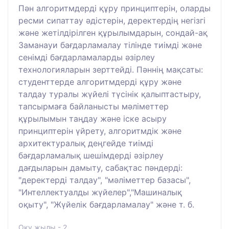
Пән алгоритмдерді құру принциптерін, оларды
ресми сипаттау әдістерін, деректердің негізгі
және жетілдірілген құрылымдарын, сондай-ақ
Заманауи бағдарламалау тілінде тиімді және
сенімді бағдарламаларды әзірлеу
технологияларын зерттейді. Пәннің мақсаты:
студенттерде алгоритмдерді құру және
талдау туралы жүйелі түсінік қалыптастыру,
тапсырмаға байланысты мәліметтер
құрылымын таңдау және іске асыру
принциптерін үйрету, алгоритмдік және
архитектуралық деңгейде тиімді
бағдарламалық шешімдерді әзірлеу
дағдыларын дамыту, сабақтас пәндерді:
"деректерді талдау", "мәліметтер базасы",
"Интеллектуалды жүйелер","Машиналық
оқыту", "Жүйелік бағдарламалау" және т. б.
Оқу жылы - 2