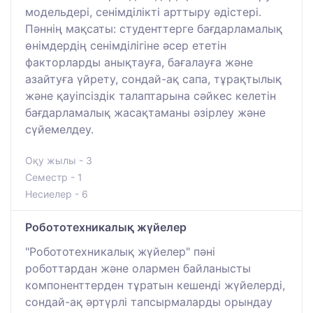
модельдері, сенімділікті арттыру әдістері.
Пәннің мақсаты: студенттерге бағдарламалық
өнімдердің сенімділігіне әсер ететін
факторларды анықтауға, бағалауға және
азайтуға үйрету, сондай-ақ сапа, тұрақтылық
және қауіпсіздік талаптарына сәйкес келетін
бағдарламалық жасақтаманы әзірлеу және
сүйемелдеу.
Оқу жылы - 3
Семестр - 1
Несиелер - 6
Робототехникалық жүйелер
"Робототехникалық жүйелер" пәні
роботтардан және олармен байланысты
компоненттерден тұратын кешенді жүйелерді,
сондай-ақ әртүрлі тапсырмаларды орындау