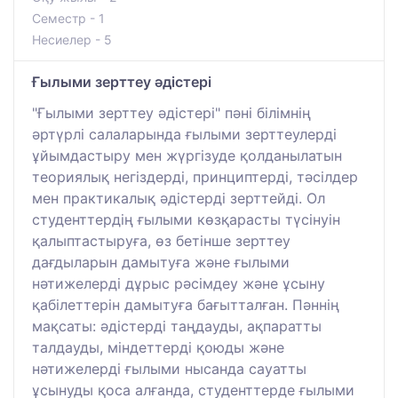
Семестр - 1
Несиелер - 5
Ғылыми зерттеу әдістері
"Ғылыми зерттеу әдістері" пәні білімнің
әртүрлі салаларында ғылыми зерттеулерді
ұйымдастыру мен жүргізуде қолданылатын
теориялық негіздерді, принциптерді, тәсілдер
мен практикалық әдістерді зерттейді. Ол
студенттердің ғылыми көзқарасты түсінуін
қалыптастыруға, өз бетінше зерттеу
дағдыларын дамытуға және ғылыми
нәтижелерді дұрыс рәсімдеу және ұсыну
қабілеттерін дамытуға бағытталған. Пәннің
мақсаты: әдістерді таңдауды, ақпаратты
талдауды, міндеттерді қоюды және
нәтижелерді ғылыми нысанда сауатты
ұсынуды қоса алғанда, студенттерде ғылыми