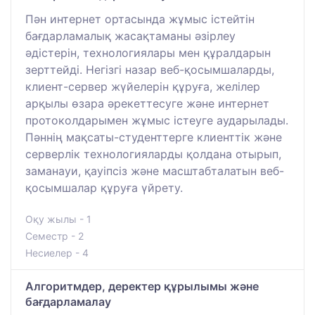
Пән интернет ортасында жұмыс істейтін
бағдарламалық жасақтаманы әзірлеу
әдістерін, технологиялары мен құралдарын
зерттейді. Негізгі назар веб-қосымшаларды,
клиент-сервер жүйелерін құруға, желілер
арқылы өзара әрекеттесуге және интернет
протоколдарымен жұмыс істеуге аударылады.
Пәннің мақсаты-студенттерге клиенттік және
серверлік технологияларды қолдана отырып,
заманауи, қауіпсіз және масштабталатын веб-
қосымшалар құруға үйрету.
Оқу жылы - 1
Семестр - 2
Несиелер - 4
Алгоритмдер, деректер құрылымы және
бағдарламалау