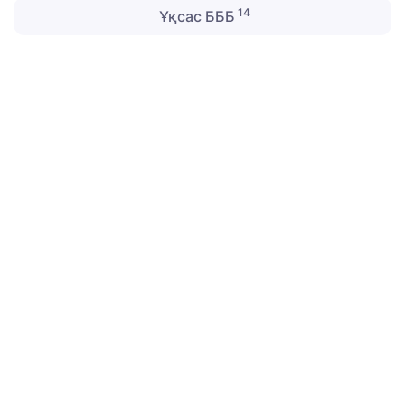
14
Ұқсас БББ