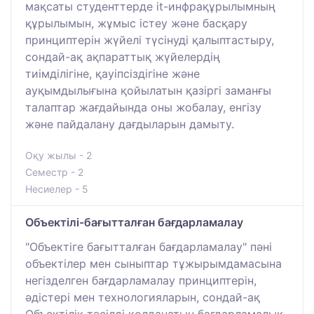
мақсаты студенттерде it-инфрақұрылымның
құрылымын, жұмыс істеу және басқару
принциптерін жүйелі түсінуді қалыптастыру,
сондай-ақ ақпараттық жүйелердің
тиімділігіне, қауіпсіздігіне және
ауқымдылығына қойылатын қазіргі заманғы
талаптар жағдайында оны жобалау, енгізу
және пайдалану дағдыларын дамыту.
Оқу жылы - 2
Семестр - 2
Несиелер - 5
Объектілі-бағытталған бағдарламалау
"Объектіге бағытталған бағдарламалау" пәні
объектілер мен сыныптар тұжырымдамасына
негізделген бағдарламалау принциптерін,
әдістері мен технологияларын, сондай-ақ
Объектілік тәсілді қолданатын бағдарламалық