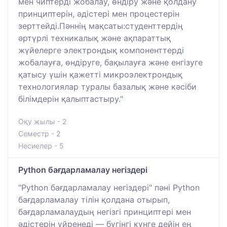
мен чиптерді жобалау, өндіру және қолдану
принциптерін, әдістері мен процестерін
зерттейді.Пәннің мақсаты:студенттердің
әртүрлі техникалық және ақпараттық
жүйелерге электрондық компоненттерді
жобалауға, өндіруге, бақылауға және енгізуге
қатысу үшін қажетті микроэлектрондық
технологиялар туралы базалық және кәсіби
білімдерін қалыптастыру."
Оқу жылы - 2
Семестр - 2
Несиелер - 5
Python бағдарламалау негіздері
"Python бағдарламалау негіздері" пәні Python
бағдарламалау тілін қолдана отырып,
бағдарламалаудың негізгі принциптері мен
әдістерін үйренеді — бүгінгі күнге дейін ең