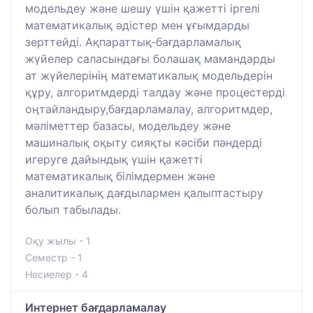
модельдеу және шешу үшін қажетті іргелі
математикалық әдістер мен ұғымдарды
зерттейді. Ақпараттық-бағдарламалық
жүйелер саласындағы болашақ мамандарды
ат жүйелерінің математикалық модельдерін
құру, алгоритмдерді талдау және процестерді
оңтайландыру,бағдарламалау, алгоритмдер,
мәліметтер базасы, модельдеу және
машиналық оқыту сияқты кәсіби пәндерді
игеруге дайындық үшін қажетті
математикалық білімдермен және
аналитикалық дағдылармен қалыптастыру
болып табылады.
Оқу жылы - 1
Семестр - 1
Несиелер - 4
Интернет бағдарламалау