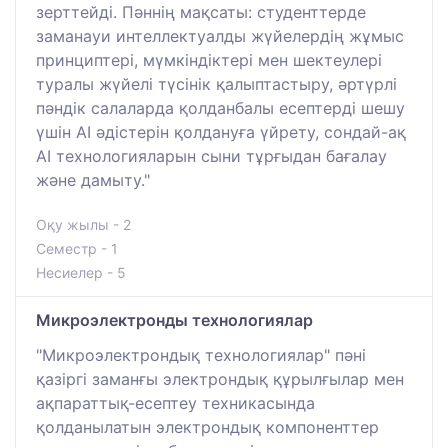
зерттейді. Пәннің мақсаты: студенттерде
заманауи интеллектуалды жүйелердің жұмыс
принциптері, мүмкіндіктері мен шектеулері
туралы жүйелі түсінік қалыптастыру, әртүрлі
пәндік салаларда қолданбалы есептерді шешу
үшін AI әдістерін қолдануға үйрету, сондай-ақ
AI технологияларын сыни тұрғыдан бағалау
және дамыту."
Оқу жылы - 2
Семестр - 1
Несиелер - 5
Микроэлектронды технологиялар
"Микроэлектрондық технологиялар" пәні
қазіргі заманғы электрондық құрылғылар мен
ақпараттық-есептеу техникасында
қолданылатын электрондық компоненттер