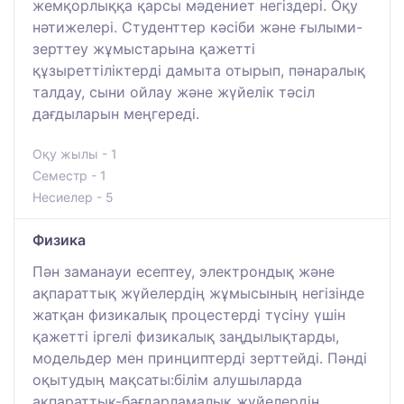
жемқорлыққа қарсы мәдениет негіздері. Оқу
нәтижелері. Студенттер кәсіби және ғылыми-
зерттеу жұмыстарына қажетті
құзыреттіліктерді дамыта отырып, пәнаралық
талдау, сыни ойлау және жүйелік тәсіл
дағдыларын меңгереді.
Оқу жылы - 1
Семестр - 1
Несиелер - 5
Физика
Пән заманауи есептеу, электрондық және
ақпараттық жүйелердің жұмысының негізінде
жатқан физикалық процестерді түсіну үшін
қажетті іргелі физикалық заңдылықтарды,
модельдер мен принциптерді зерттейді. Пәнді
оқытудың мақсаты:білім алушыларда
ақпараттық-бағдарламалық жүйелердің