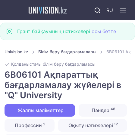
RU
Грант байқауының нәтижелері
осы бетте
Univision.kz
Білім беру бағдарламалары
6B06101 Ақпа
Қолданыстағы білім беру бағдарламасы
6B06101 Ақпараттық
бағдарламалау жүйелері в
"Q" University
48
Жалпы мәліметтер
Пәндер
2
12
Профессии
Оқыту нәтижелері