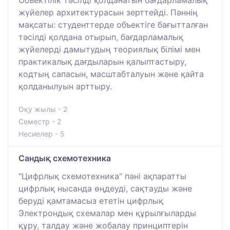
жүйелер архитектурасын зерттейді. Пәннің
мақсаты: студенттерде объектіге бағытталған
тәсілді қолдана отырып, бағдарламалық
жүйелерді дамытудың теориялық білімі мен
практикалық дағдыларын қалыптастыру,
кодтың сапасын, масштабталуын және қайта
қолданылуын арттыру.
Оқу жылы - 2
Семестр - 2
Несиелер - 5
Сандық схемотехника
"Цифрлық схемотехника" пәні ақпаратты
цифрлық нысанда өңдеуді, сақтауды және
беруді қамтамасыз ететін цифрлық
Электрондық схемалар мен құрылғыларды
құру, талдау және жобалау принциптерін