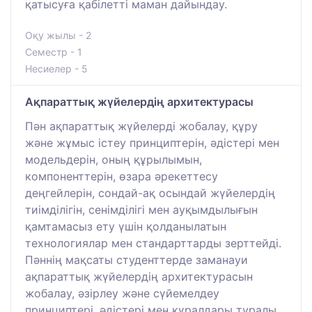
қатысуға қабілетті маман дайындау.
Оқу жылы - 2
Семестр - 1
Несиелер - 5
Ақпараттық жүйелердің архитектурасы
Пән ақпараттық жүйелерді жобалау, құру
және жұмыс істеу принциптерін, әдістері мен
модельдерін, оның құрылымын,
компоненттерін, өзара әрекеттесу
деңгейлерін, сондай-ақ осындай жүйелердің
тиімділігін, сенімділігі мен ауқымдылығын
қамтамасыз ету үшін қолданылатын
технологиялар мен стандарттарды зерттейді.
Пәннің мақсаты студенттерде заманауи
ақпараттық жүйелердің архитектурасын
жобалау, әзірлеу және сүйемелдеу
принциптері, әдістері мен құралдары туралы