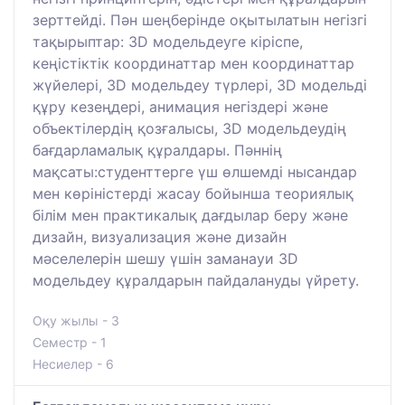
зерттейді. Пән шеңберінде оқытылатын негізгі
тақырыптар: 3D модельдеуге кіріспе,
кеңістіктік координаттар мен координаттар
жүйелері, 3D модельдеу түрлері, 3D модельді
құру кезеңдері, анимация негіздері және
объектілердің қозғалысы, 3D модельдеудің
бағдарламалық құралдары. Пәннің
мақсаты:студенттерге үш өлшемді нысандар
мен көріністерді жасау бойынша теориялық
білім мен практикалық дағдылар беру және
дизайн, визуализация және дизайн
мәселелерін шешу үшін заманауи 3D
модельдеу құралдарын пайдалануды үйрету.
Оқу жылы - 3
Семестр - 1
Несиелер - 6