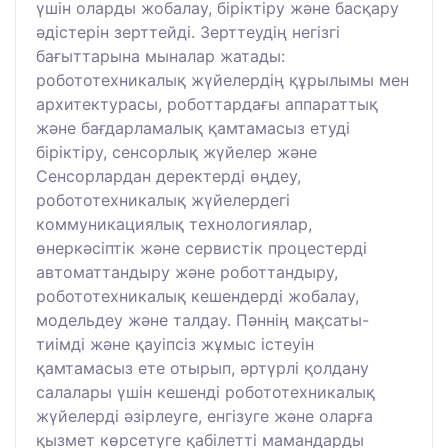
үшін оларды жобалау, біріктіру және басқару
әдістерін зерттейді. Зерттеудің негізгі
бағыттарына мыналар жатады:
робототехникалық жүйелердің құрылымы мен
архитектурасы, роботтардағы аппараттық
және бағдарламалық қамтамасыз етуді
біріктіру, сенсорлық жүйелер және
Сенсорлардан деректерді өңдеу,
робототехникалық жүйелердегі
коммуникациялық технологиялар,
өнеркәсіптік және сервистік процестерді
автоматтандыру және роботтандыру,
робототехникалық кешендерді жобалау,
модельдеу және талдау. Пәннің мақсаты-
тиімді және қауіпсіз жұмыс істеуін
қамтамасыз ете отырып, әртүрлі қолдану
салалары үшін кешенді робототехникалық
жүйелерді әзірлеуге, енгізуге және оларға
қызмет көрсетуге қабілетті мамандарды