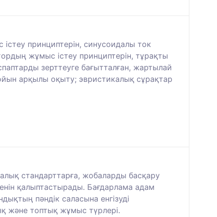
 істеу принциптерін, синусоидалы ток
атордың жұмыс істеу принциптерін, тұрақты
паптарды зерттеуге бағытталған, жартылай
 ойын арқылы оқыту; эвристикалық сұрақтар
аралық стандарттарға, жобаларды басқару
ешенін қалыптастырады. Бағдарлама адам
ндықтың пәндік саласына енгізуді
тық және топтық жұмыс түрлері.