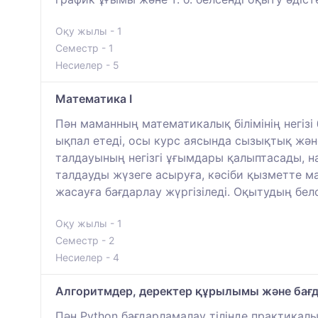
Оқу жылы - 1
Семестр - 1
Несиелер - 5
Математика І
Пән маманның математикалық білімінің негіз
ықпал етеді, осы курс аясында сызықтық жә
талдауының негізгі ұғымдары қалыптасады, н
талдауды жүзеге асыруға, кәсіби қызметте м
жасауға бағдарлау жүргізіледі. Оқытудың белсе
Оқу жылы - 1
Семестр - 2
Несиелер - 4
Алгоритмдер, деректер құрылымы және бағ
Пән Python бағдарламалау тілінде практикал