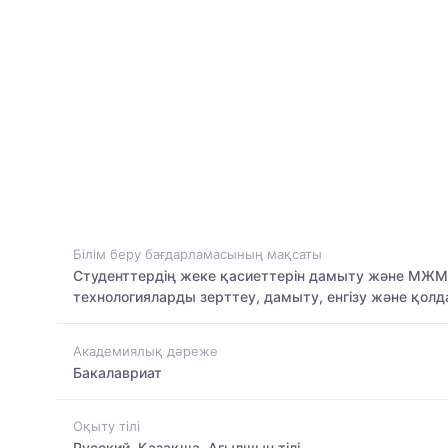
Білім беру бағдарламасының мақсаты
Студенттердің жеке қасиеттерін дамыту және МЖМБ
технологияларды зерттеу, дамыту, енгізу және қолд
Академиялық дәреже
Бакалавриат
Оқыту тілі
Русский, Қазақша, Ағылшын тілі