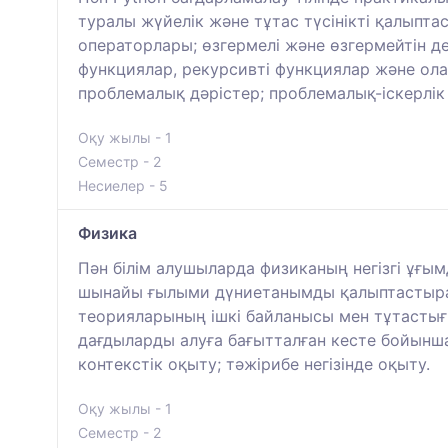
туралы жүйелік және тұтас түсінікті қалыптас
операторлары; өзгермелі және өзгермейтін 
функциялар, рекурсивті функциялар және олар
проблемалық дәрістер; проблемалық-іскерлік 
Оқу жылы - 1
Семестр - 2
Несиелер - 5
Физика
Пән білім алушыларда физиканың негізгі ұғым
шынайы ғылыми дүниетанымды қалыптастырады
теорияларының ішкі байланысы мен тұтастығы
дағдыларды алуға бағытталған кесте бойынша
контекстік оқыту; тәжірибе негізінде оқыту.
Оқу жылы - 1
Семестр - 2