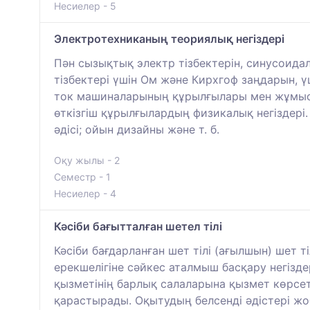
Несиелер - 5
Электротехниканың теориялық негіздері
Пән сызықтық электр тізбектерін, синусоид
тізбектері үшін Ом және Кирхгоф заңдарын, 
ток машиналарының құрылғылары мен жұмыс і
өткізгіш құрылғылардың физикалық негіздері
әдісі; ойын дизайны және т. б.
Оқу жылы - 2
Семестр - 1
Несиелер - 4
Кәсіби бағытталған шетел тілі
Кәсіби бағдарланған шет тілі (ағылшын) шет 
ерекшелігіне сәйкес аталмыш басқару негізде
қызметінің барлық салаларына қызмет көрсете
қарастырады. Оқытудың белсенді әдістері жоб