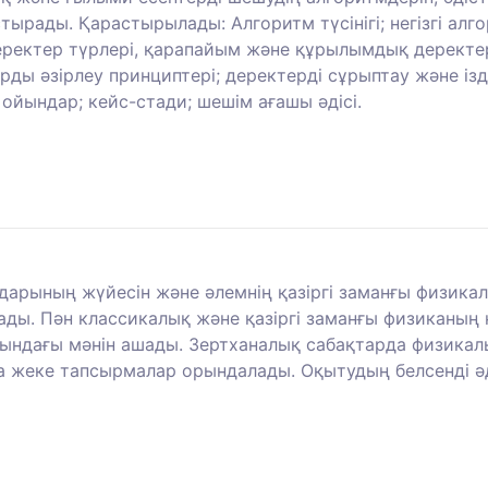
тырады. Қарастырылады: Алгоритм түсінігі; негізгі алг
деректер түрлері, қарапайым және құрылымдық деректе
ды әзірлеу принциптері; деректерді сұрыптау және ізде
ойындар; кейс-стади; шешім ағашы әдісі.
дарының жүйесін және әлемнің қазіргі заманғы физикалы
. Пән классикалық және қазіргі заманғы физиканың н
ндағы мәнін ашады. Зертханалық сабақтарда физикалы
 жеке тапсырмалар орындалады. Оқытудың белсенді әдіс