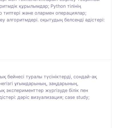
оритмдік құрылымдар; Python тілінің
р типтері және олармен операциялар;
у алгоритмдері. оқытудың белсенді әдістері:
қ бейнесі туралы түсініктерді, сондай-ақ
егізгі ұғымдарының, заңдарының,
қ эксперименттер жүргізуде білік пен
тері: дәріс визуализация; case study;