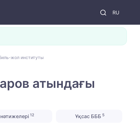
и
RU
биль-жол институты
чаров атындағы
12
5
нәтижелері
Ұқсас БББ