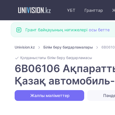
ҰБТ
Гранттар
Ж
Грант байқауының нәтижелері
осы бетте
Univision.kz
Білім беру бағдарламалары
6B0610
Қолданыстағы білім беру бағдарламасы
6B06106 Ақпаратты
Қазақ автомобиль
Жалпы мәліметтер
Пәнд