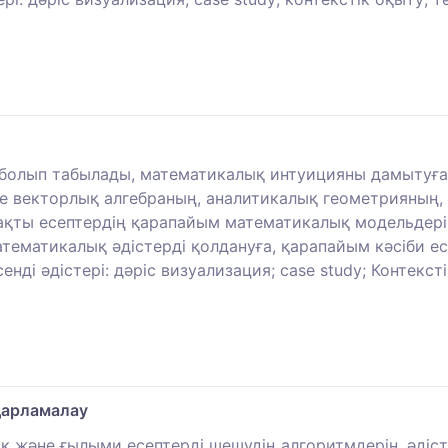
і болып табылады, математикалық интуицияны дамытуға
не векторлық алгебраның, аналитикалық геометрияның
ақты есептердің қарапайым математикалық модельдері 
атематикалық әдістерді қолдануға, қарапайым кәсіби 
нді әдістері: дәріс визуализация; case study; Контексті
дарламалау
ық және ғылыми есептерді шешудің алгоритмдерін, әдіс