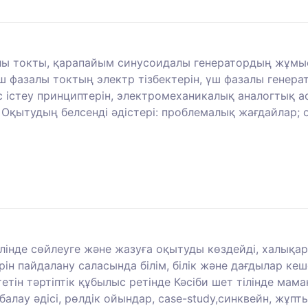
алы токты, қарапайым синусоидалы генератордың жұмыс
үш фазалы токтың электр тізбектерін, үш фазалы генер
стеу принциптерін, электромеханикалық аналогтық ас
. Оқытудың белсенді әдістері: проблемалық жағдайлар;
тілінде сөйлеуге және жазуға оқытуды көздейді, халық
рін пайдалану саласында білім, білік және дағдылар к
тін тәртіптік құбылыс ретінде Кәсіби шет тілінде мама
алау әдісі, рөлдік ойындар, case-study,синквейн, жұп