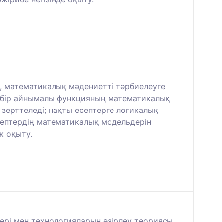
, математикалық мәдениетті тәрбиелеуге
, бір айнымалы функцияның математикалық
зерттеледі; нақты есептерге логикалық
есептердің математикалық модельдерін
к оқыту.
тері мен технологияларын әзірлеу теориясы