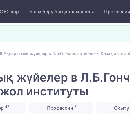
ОО-лар
Білім беру бағдарламалары
Професси
6 Ақпараттық жүйелер в Л.Б.Гончаров атындағы Қазақ автомо
қ жүйелер в Л.Б.Гон
-жол институты
47
2
ер
Профессии
Оқыту 