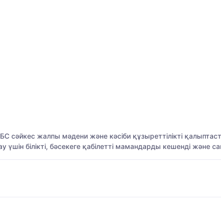
С сәйкес жалпы мәдени және кәсіби құзыреттілікті қалыпта
ау үшін білікті, бәсекеге қабілетті мамандарды кешенді және 