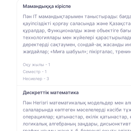
Мамандыққа кіріспе
Пән IT мамандықтарымен таныстырады: бағда
қауіпсіздікті қорғау саласында және Қазақ
құралдар, Функционалды және объектіге бағы
технологиялары мен жүйелері қарастырылады
деректерді сақтаумен, сондай-ақ жасанды ин
жағдайлар; «Миға шабуыл»; пікірталас, тренин
Оқу жылы - 1
Семестр - 1
Несиелер - 3
Дискреттік математика
Пән Негізгі математикалық модельдер мен ал
салаларында көптеген мәселелерді кәсіби т
операциялар; қатынастар, екілік қатынастар,
логикалық алгебраның заңдары, дисьюнктивті
график ұғымы және т. б. белсенді оқыту әдісте