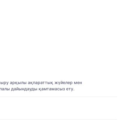
стыру арқылы ақпараттық жүйелер мен
сапалы дайындауды қамтамасыз ету.