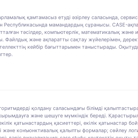
рламалық қамтамасыз етуді әзірлеу саласында, сервис
стан Республикасында мамандардың сұранысы. CASE-ақп
тталған тәсілдер, компьютерлік, математикалық және 
. Файлдық және ақпаратты сақтау жүйелерімен, дерек
теллекттің кейбір бағыттарымен таныстырады. Оқытуды
гтер.
горитмдерді қолдану саласындағы білімді қалыптастыр
ұжырымдауға және шешуге мүмкіндік береді. Қарасты
 екілік қатынастардың қасиеттері, екілік қатынастар б
 және конъюнктивалық қалыпты формалар; сөйлеу логи
рі: дәріс визуализация; case study; контекстік оқыту; т