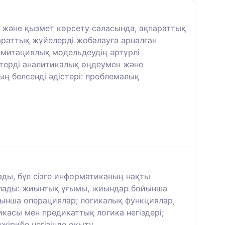
 және қызмет көрсету саласында, ақпараттық
араттық жүйелерді жобалауға арналған
имитациялық модельдеудің әртүрлі
терді аналитикалық өңдеумен және
ң белсенді әдістері: проблемалық
ады, бұл сізге информатиканың нақты
рылады: жиынтық ұғымы, жиындар бойынша
ойынша операциялар; логикалық функциялар,
касы мен предикаттық логика негіздері;
әжірибе негізінде оқыту.