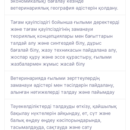
экономикалық) бағалау кезінде
ветеринариялық география әдістерін қолдану.
Тағам қауіпсіздігі бойынша ғылыми деректерді
және тағам қауіпсіздігінің заманауи
теориялық концепциялары мен бағыттарын
талдай алу және синтездей білу, дұрыс
бағалай білу, жазу техникасын пайдалана алу,
жоспар құру және эссе құрастыру, ғылыми
жазбалармен жұмыс жасай білу
Ветеринарияда ғылыми зерттеулердің
заманауи әдістері мен тәсілдерін пайдалану,
алынған нәтижелерді талдау және пайымдау
Тәуекелділіктерді талдауды өткізу, қайшылық
бақылау нүктелерін айқындау, ет, сүт және
балық өңдеу өңдеу кәсіпорындарында,
тасымалдауда, сақтауда және сату