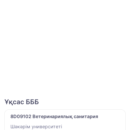
Ұқсас БББ
8D09102 Ветеринариялық санитария
Шәкәрім университеті