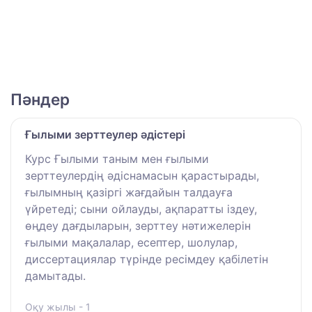
Пәндер
Ғылыми зерттеулер әдістері
Курс Ғылыми таным мен ғылыми
зерттеулердің әдіснамасын қарастырады,
ғылымның қазіргі жағдайын талдауға
үйретеді; сыни ойлауды, ақпаратты іздеу,
өңдеу дағдыларын, зерттеу нәтижелерін
ғылыми мақалалар, есептер, шолулар,
диссертациялар түрінде ресімдеу қабілетін
дамытады.
Оқу жылы - 1