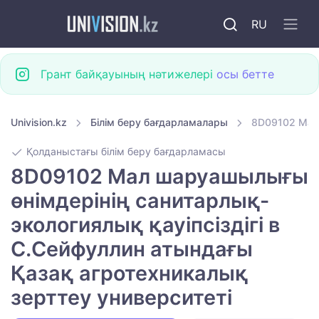
RU
Грант байқауының нәтижелері
осы бетте
Univision.kz
Білім беру бағдарламалары
8D09102 Мал 
Қолданыстағы білім беру бағдарламасы
8D09102 Мал шаруашылығы
өнімдерінің санитарлық-
экологиялық қауіпсіздігі в
С.Сейфуллин атындағы
Қазақ агротехникалық
зерттеу университеті