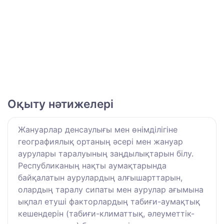
Оқыту нәтижелері
Жануарлар денсаулығы мен өнімділігіне
географиялық ортаның әсері мен жануар
аурулары таралуының заңдылықтарын білу.
Республиканың нақты аумақтарында
байқалатын аурулардың алғышарттарын,
олардың таралу сипаты мен аурулар ағымына
ықпал етуші факторлардың табиғи-аумақтық
кешендерін (табиғи-климаттық, әлеуметтік-