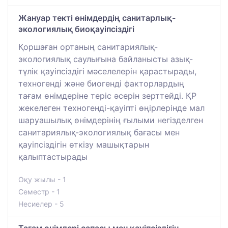
Жануар текті өнімдердің санитарлық-
экологиялық биоқауіпсіздігі
Қоршаған ортаның санитариялық-
экологиялық саулығына байланысты азық-
түлік қауіпсіздігі мәселелерін қарастырады,
техногенді және биогенді факторлардың
тағам өнімдеріне теріс әсерін зерттейді. ҚР
жекелеген техногенді-қауіпті өңірлерінде мал
шаруашылық өнімдерінің ғылыми негізделген
санитариялық-экологиялық бағасы мен
қауіпсіздігін өткізу машықтарын
қалыптастырады
Оқу жылы - 1
Семестр - 1
Несиелер - 5