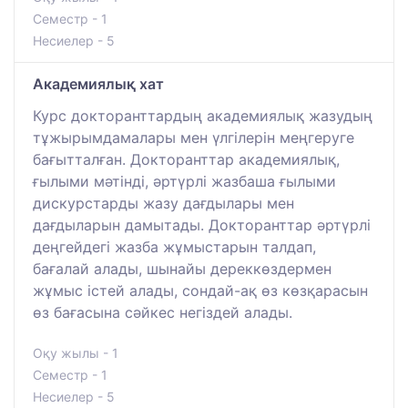
Семестр - 1
Несиелер - 5
Академиялық хат
Курс докторанттардың академиялық жазудың
тұжырымдамалары мен үлгілерін меңгеруге
бағытталған. Докторанттар академиялық,
ғылыми мәтінді, әртүрлі жазбаша ғылыми
дискурстарды жазу дағдылары мен
дағдыларын дамытады. Докторанттар әртүрлі
деңгейдегі жазба жұмыстарын талдап,
бағалай алады, шынайы дереккөздермен
жұмыс істей алады, сондай-ақ өз көзқарасын
өз бағасына сәйкес негіздей алады.
Оқу жылы - 1
Семестр - 1
Несиелер - 5