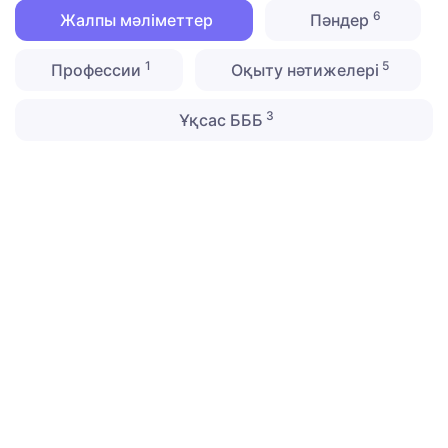
6
Жалпы мәліметтер
Пәндер
1
5
Профессии
Оқыту нәтижелері
3
Ұқсас БББ