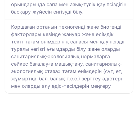
орындарында сапа мен азық-түлік қауіпсіздігін
басқару жүйесін енгізуді білу.
Қоршаған ортаның техногенді және биогенді
факторлары кезінде жануар және өсімдік
текті тағам өнімдерінің сапасы мен қауіпсіздігі
туралы негізгі ұғымдарды білу және оларды
санитариялық-экологиялық нормаларға
сәйкес бағалауға машықтану, санитариялық-
экологиялық «таза» тағам өнімдерін (сүт, ет,
жұмыртқа, бал, балық т.с.с.) зерттеу әдістері
мен оларды алу әдіс-тәсілдерін меңгеру