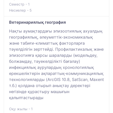
Семестр - 1
Несиелер - 5
Ветеринариялық география
Нақты аумақтардағы эпизоотиялық ахуалдың
географиялық, әлеуметтік-экономикалық
және табиғи-климаттық факторларға
тәуелділігін зерттейді. Профилактикалық және
эпизоотияға қарсы шараларды (модельдеу,
болжамдау, тәуекелділікті бағалау)
инфекциялық аурулардың хронологиялық
ерекшеліктерін ақпараттық-коммуникациялық
технологияларды (ArcGIS 10.8, SatScan, Maxent
т.б.) қолдана отырып анықтау деректері
негізінде құрастыру машығын
қалыптастырады
Оқу жылы - 1