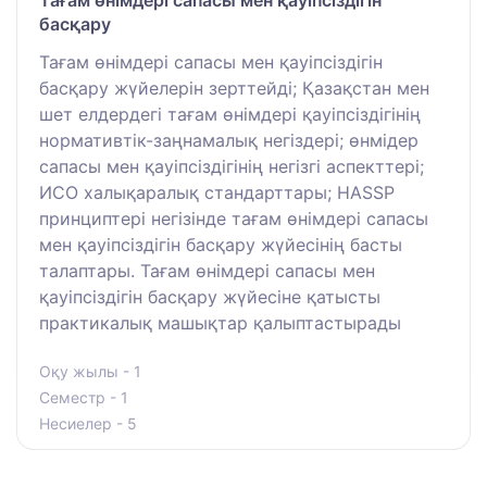
Тағам өнімдері сапасы мен қауіпсіздігін
басқару
Тағам өнімдері сапасы мен қауіпсіздігін
басқару жүйелерін зерттейді; Қазақстан мен
шет елдердегі тағам өнімдері қауіпсіздігінің
нормативтік-заңнамалық негіздері; өнмідер
сапасы мен қауіпсіздігінің негізгі аспекттері;
ИСО халықаралық стандарттары; HASSP
принциптері негізінде тағам өнімдері сапасы
мен қауіпсіздігін басқару жүйесінің басты
талаптары. Тағам өнімдері сапасы мен
қауіпсіздігін басқару жүйесіне қатысты
практикалық машықтар қалыптастырады
Оқу жылы - 1
Семестр - 1
Несиелер - 5