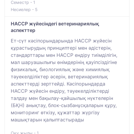
Семестр - 1
Несиелер - 5
HACCP жүйесіндегі ветеринариялық
аспекттер
Ет-сүт кәсіпорындарында HACCP жүйесін
құрастырудың принциптері мен әдістерін,
стандарттары мен HACCP ендіру тиімділігін,
мал шаруашылығы өнімдерінің қауіпсіздігіне
физикалық, биологиялық және химиялық
тәуекелділіктер әсерін, ветеринариялық
аспекттерді зерттейді. Кәсіпорындарда
HACCP жүйесін ендіру, тәуекелділіктерді
талдау мен бақылау-қайшылық нүктелерін
(БҚН) анықтау, блок-сызбанұсқаларын құру,
мониторинг өткізу, құжаттар жүргізу
машықтарын қалыптастырады
Оқу жылы - 1