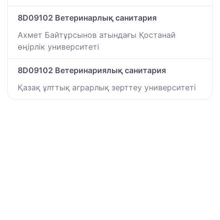
8D09102 Ветеринарлық санитария
Ахмет Байтұрсынов атындағы Қостанай
өңірлік университеті
8D09102 Ветеринариялық санитария
Қазақ ұлттық аграрлық зерттеу университеті