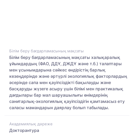
Білім беру бағдарламасының мақсаты
Білім беру бағдарламасының мақсаты халықаралық
ұйымдардың (ФАО, ДДҰ, ДЖДҰ және т.б.) талаптары
мен ұсынымдарына сәйкес өндірістің барлық
кезеңдерінде және әртүрлі экологиялық факторлардың
әсерінде сапа мен қауіпсіздікті бақылауды және
басқаруды жүзеге асыру үшін білімі мен практикалық
дағдылары бар мал шаруашылығы өнімдерінің
санитарлық-экологиялық қауіпсіздігін қамтамасыз ету
саласы мамандарын даярлау болып табылады.
Академиялық дәреже
Докторантура