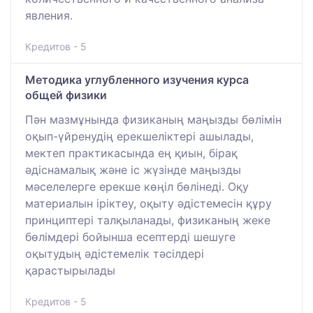
явления.
Кредитов - 5
Методика углубленного изучения курса
общей физики
Пән мазмұнында физиканың маңызды бөлімін
оқып-үйренудің ерекшеліктері ашылады,
мектеп практикасында ең қиын, бірақ
әдіснамалық және іс жүзінде маңызды
мәселелерге ерекше көңіл бөлінеді. Оқу
материалын іріктеу, оқыту әдістемесін құру
принциптері талқыланады, физиканың жеке
бөлімдері бойынша есептерді шешуге
оқытудың әдістемелік тәсілдері
қарастырылады
Кредитов - 5