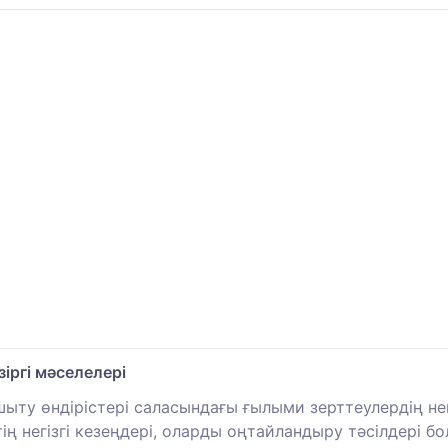
іргі мәселелері
ту өндірістері саласындағы ғылыми зерттеулердің нег
ң негізгі кезеңдері, оларды оңтайландыру тәсілдері б