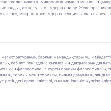
рісінде қолданылатын микроорганизмдер мен ашытқыла
ционалдық азық-түлік өнімдерін өндіру. Жеке органи
. Мутагенез, микроорганизмдер селекциясындағы жасуш
магистратураның барлық мамандықтары үшін міндетті
лық қабілет пен ізденіс қызметінің дағдыларын дамыт
рихы мен философиясы» курсы арнайы философиялық т
лымның тарихы мен теориясы, ғылым дамуының заңдыл
 ретіндегі ерекшеліктері, ғылыми ізденіс жүргізу әді