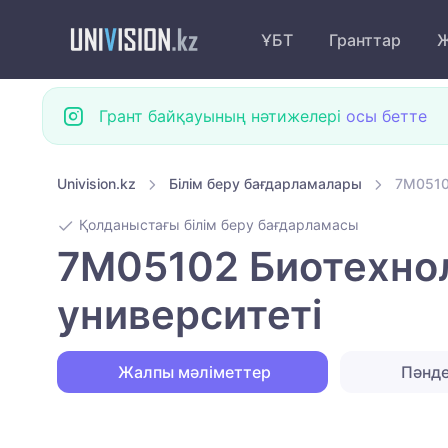
ҰБТ
Гранттар
Ж
Грант байқауының нәтижелері
осы бетте
Univision.kz
Білім беру бағдарламалары
7M0510
Қолданыстағы білім беру бағдарламасы
7M05102 Биотехнол
университеті
Жалпы мәліметтер
Пәнд