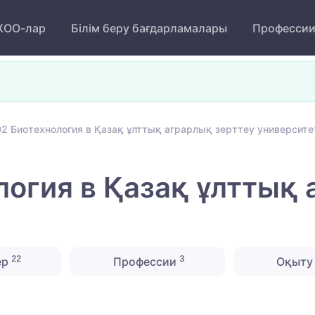
ОО-лар
Білім беру бағдарламалары
Професси
2 Биотехнология в Қазақ ұлттық аграрлық зерттеу университе
огия в Қазақ ұлттық 
22
3
ер
Профессии
Оқыту 