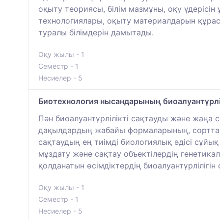
оқыту теориясы, білім мазмұны, оқу үдерісі
технологиялары, оқыту материалдарын құра
туралы білімдерін дамытады.
Оқу жылы - 1
Семестр - 1
Несиелер - 5
Биотехнология нысандарының биоалуантүрлі
Пән биоалуантүрлілікті сақтауды және жаңа с
дақылдардың жабайы формаларының, сорттар
сақтаудың ең тиімді биологиялық әдісі сұйы
мұздату және сақтау объектілердің генетикал
қолданатын өсімдіктердің биоалуантүрлілігін
Оқу жылы - 1
Семестр - 1
Несиелер - 5