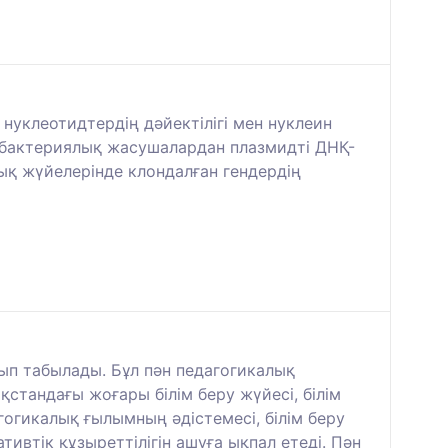
нуклеотидтердің дәйектілігі мен нуклеин
, бактериялық жасушалардан плазмидті ДНҚ-
ық жүйелерінде клондалған гендердің
ып табылады. Бұл пән педагогикалық
қстандағы жоғары білім беру жүйесі, білім
огикалық ғылымның әдістемесі, білім беру
тивтік құзыреттілігін ашуға ықпал етеді. Пән