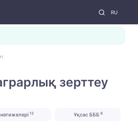
и
RU
ті
аграрлық зерттеу
12
6
нәтижелері
Ұқсас БББ