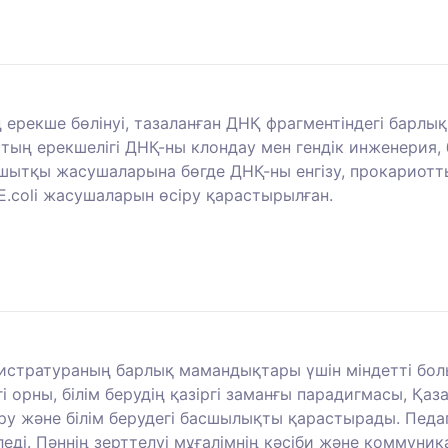
рекше бөлінуі, тазаланған ДНҚ фрагментіндегі барлық 
стың ерекшелігі ДНҚ-ны клондау мен гендік инженерия
ашытқы жасушаларына бөгде ДНҚ-ны енгізу, прокариотт
E.coli жасушаларын өсіру қарастырылған.
истратураның барлық мамандықтары үшін міндетті бол
рны, білім берудің қазіргі заманғы парадигмасы, Қаза
у және білім берудегі басшылықты қарастырады. Педаг
ді. Пәннің зерттелуі мұғалімнің кәсіби және коммуника