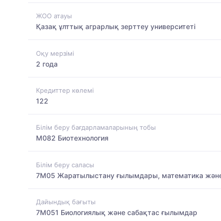
ЖОО атауы
Қазақ ұлттық аграрлық зерттеу университеті
Оқу мерзімі
2 года
Кредиттер көлемі
122
Білім беру бағдарламаларының тобы
M082 Биотехнология
Білім беру саласы
7M05 Жаратылыстану ғылымдары, математика және
Дайындық бағыты
7M051 Биологиялық және сабақтас ғылымдар