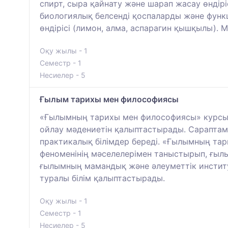
спирт, сыра қайнату және шарап жасау өнді
биологиялық белсенді қоспаларды және функ
өндірісі (лимон, алма, аспарагин қышқылы)
Оқу жылы - 1
Семестр - 1
Несиелер - 5
Ғылым тарихы мен философиясы
«Ғылымның тарихы мен философиясы» курсы 
ойлау мәдениетін қалыптастырады. Сараптама
практикалық білімдер береді. «Ғылымның та
феноменінің мәселелерімен таныстырып, ғы
ғылымның мамандық және әлеуметтік институт
туралы білім қалыптастырады.
Оқу жылы - 1
Семестр - 1
Несиелер - 5