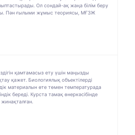
лыптастырады. Ол сондай-ақ жаңа білім беру
ды. Пән ғылыми жұмыс теориясы, МҒЗЖ
іздігін қамтамасыз ету үшін маңызды
ау қажет. Биологиялық объектілерді
мдік материалын өте төмен температурада
ндік береді. Курста тамақ өнеркәсібінде
 жинақталған.