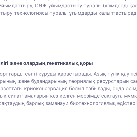
н ұйымдастыру, СӨЖ ұйымдастыру туралы білімдерді қа
стыру технологиясы туралы ұғымдарды қалыптастыра
лігі және олардың генетикалық қоры
орттарды сәтті құруды қарастырады. Азық-түлік қауіпс
ының және будандарының теориялық ресурстарын сақт
қ азоттағы криоконсервация болып табылады, онда өсі
ық сипаттамаларын кез келген мерзімде сақтауға мүмкі
 сақтаудың барлық заманауи биотехнологиялық әдістері