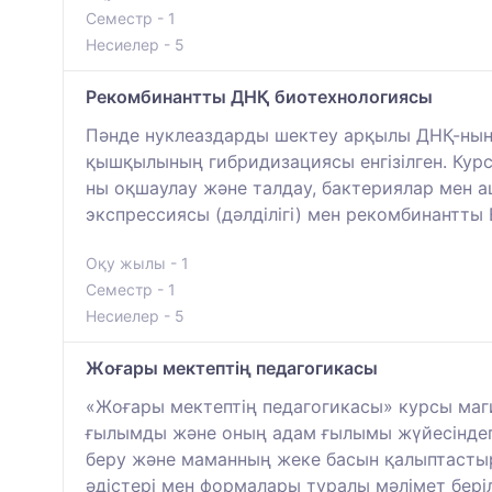
Семестр - 1
Несиелер - 5
Рекомбинантты ДНҚ биотехнологиясы
Пәнде нуклеаздарды шектеу арқылы ДНҚ-ның е
қышқылының гибридизациясы енгізілген. Кур
ны оқшаулау және талдау, бактериялар мен 
экспрессиясы (дәлділігі) мен рекомбинантты 
Оқу жылы - 1
Семестр - 1
Несиелер - 5
Жоғары мектептің педагогикасы
«Жоғары мектептің педагогикасы» курсы маг
ғылымды және оның адам ғылымы жүйесіндегі о
беру және маманның жеке басын қалыптастыр
әдістері мен формалары туралы мәлімет беріле