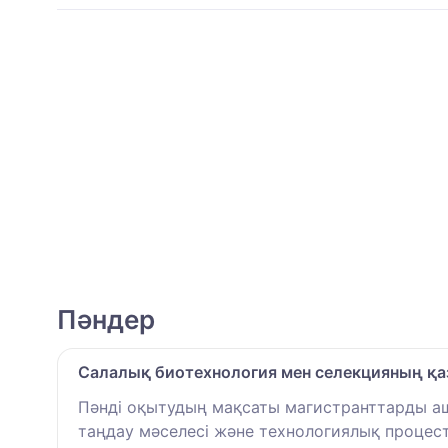
Пәндер
Салалық биотехнология мен селекцияның қаз
Пәнді оқытудың мақсаты магистранттарды ашы
таңдау мәселесі және технологиялық процесті