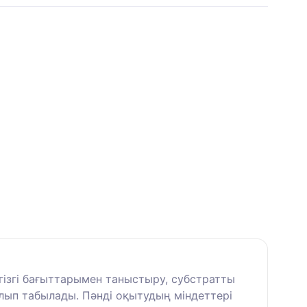
ізгі бағыттарымен таныстыру, субстратты
олып табылады. Пәнді оқытудың міндеттері