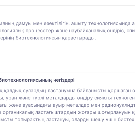
яның дамуы мен өзектілігін, ашыту технологиясында а
нологиялық процесстер және наубайханалық өндіріс, спи
терінің биотехнологиясын қарастырады.
биотехнологиясының негіздері
қ қалдық сулардың ластануына байланысты қоршаған ор
, уран және түрлі металдарды өндіру сияқты техноген
ағы және ауасындағы ауыр металдар мен радионуклидт
ы органикалық ластағыштардың жоғары шоғырлануын қа
нысты топырақтың ластануы, оларды шешу үшін биотехн