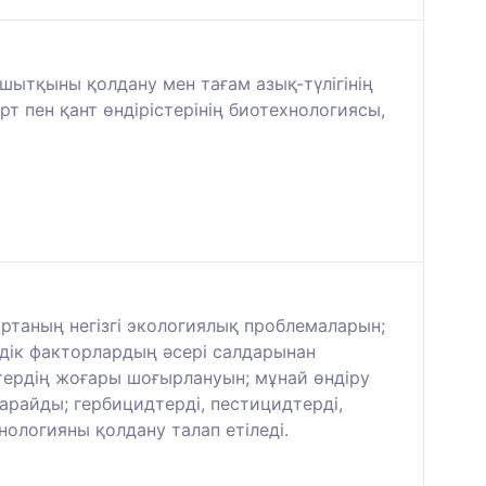
шытқыны қолдану мен тағам азық-түлігінің
рт пен қант өндірістерінің биотехнологиясы,
таның негізгі экологиялық проблемаларын;
дік факторлардың әсері салдарынан
ердің жоғары шоғырлануын; мұнай өндіру
райды; гербицидтерді, пестицидтерді,
ологияны қолдану талап етіледі.