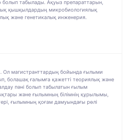
р болып табылады. Ақуыз препараттарын,
калық қышқылдардың микробиологиялық
алық және генетикалық инженерия.
. Ол магистранттардың бойында ғылыми
ып, болашақ ғалымға қажетті теориялық және
алдау пәні болып табылатын ғылым
ықтары және ғылымның білімнің құрылымы,
стері, ғылымның қоғам дамуындағы рөлі