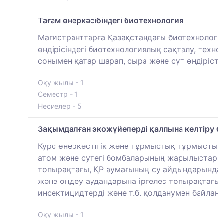
Тағам өнеркәсібіндегі биотехнология
Магистранттарға Қазақстандағы биотехнологи
өндірісіндегі биотехнологиялық сақталу, тех
сонымен қатар шарап, сыра және сүт өндіріс
Оқу жылы - 1
Семестр - 1
Несиелер - 5
Зақымдалған экожүйелерді қалпына келтіру 
Курс өнеркәсіптік және тұрмыстық тұрмысты
атом және сутегі бомбаларының жарылыстары
топырақтағы, ҚР аумағының су айдындарынд
және өңдеу аудандарына іргелес топырақтағ
инсектицидтерді және т.б. қолданумен байла
Оқу жылы - 1