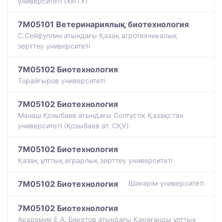
университеті (ХИТУ)
7M05101 Ветеринариялық биотехнология
С.Сейфуллин атындағы Қазақ агротехникалық
зерттеу университеті
7M05102 Биотехнология
Торайгыров университеті
7M05102 Биотехнология
Манаш Қозыбаев атындағы Солтүстік Қазақстан
университеті (Қозыбаев ат. СҚУ)
7M05102 Биотехнология
Қазақ ұлттық аграрлық зерттеу университеті
7M05102 Биотехнология
Шәкәрім университеті
7M05102 Биотехнология
Академик Е.А. Бөкетов атындағы Қарағанды ұлттық