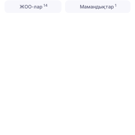
14
1
ЖОО-лар
Мамандықтар