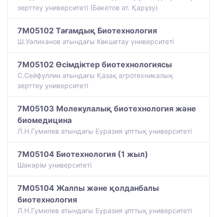
зерттеу университеті (Бөкетов ат. Қарұзу)
7M05102 Тағамдық Биотехнология
Ш.Уәлиханов атындағы Көкшетау университетi
7M05102 Өсімдіктер биотехнологиясы
С.Сейфуллин атындағы Қазақ агротехникалық
зерттеу университеті
7M05103 Молекулалық биотехнология және
биомедицина
Л.Н.Гумилев атындағы Еуразия ұлттық университеті
7M05104 Биотехнология (1 жыл)
Шәкәрім университеті
7M05104 Жалпы және қолданбалы
биотехнология
Л.Н.Гумилев атындағы Еуразия ұлттық университеті