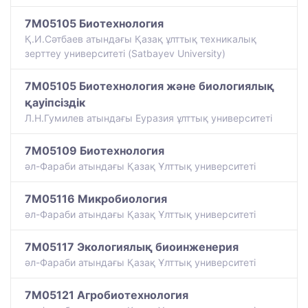
7M05105 Биотехнология
Қ.И.Сәтбаев атындағы Қазақ ұлттық техникалық
зерттеу университеті (Satbayev University)
7M05105 Биотехнология және биологиялық
қауіпсіздік
Л.Н.Гумилев атындағы Еуразия ұлттық университеті
7M05109 Биотехнология
әл-Фараби атындағы Қазақ Ұлттық университеті
7M05116 Микробиология
әл-Фараби атындағы Қазақ Ұлттық университеті
7M05117 Экологиялық биоинженерия
әл-Фараби атындағы Қазақ Ұлттық университеті
7M05121 Агробиотехнология