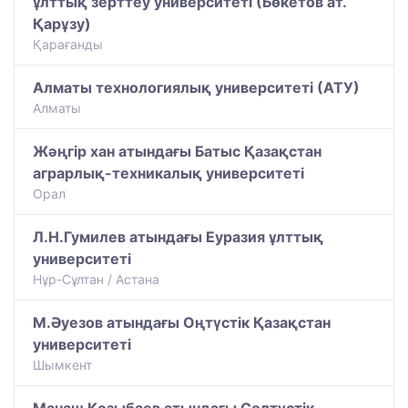
ұлттық зерттеу университеті (Бөкетов ат.
Қарұзу)
Қарағанды
Алматы технологиялық университеті (АТУ)
Алматы
Жәңгір хан атындағы Батыс Қазақстан
аграрлық-техникалық университеті
Орал
Л.Н.Гумилев атындағы Еуразия ұлттық
университеті
Нұр-Сұлтан / Астана
М.Әуезов атындағы Оңтүстік Қазақстан
университеті
Шымкент
Манаш Қозыбаев атындағы Солтүстік