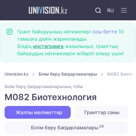
RU
Грант байқауының нәтижелері
осы бетте
10
тамызға дейін жарияланады.
Біздің
инстаграмға
жазылыңыз, гранттық
байқаудың нәтижелерін жіберіп алмау үшін!
Univision.kz
Білім беру бағдарламалары
M082 Биотех
Білім беру бағдарламаларының тобы
M082 Биотехнология
Жалпы мәліметтер
Гранттар саны
24
Білім беру бағдарламалары