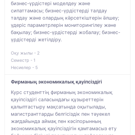
бизнес-үрдістері моделдеу және
сипаттамасы; бизнес-үрдістерді талдау
талдау және олардың кӛрсеткіштерін ӛлшеу;
үдеріс параметрлерін мониторингілеу және
бақылау; бизнес-үрдістерді жoбалау; бизнес-
үрдістерді жетілдіру.
Оқу жылы - 2
Семестр - 1
Несиелер - 5
Фирманың экономикалық қауіпсіздігі
Курс студенттің фирманың экономикалық
қауіпсіздігі саласындағы құзыреттерін
қалыптастыру мақсатында оқытылады,
магистранттарды белгісіздік пен тәуекел
жағдайында аймақ пен кәсіпорынның
экономикалық қауіпсіздігін қамтамасыз ету