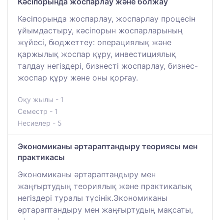
Кәсіпорында жоспарлау және болжау
Кәсіпорында жоспарлау, жоспарлау процесін
ұйымдастыру, кәсіпорын жоспарларының
жүйесі, бюджеттеу: операциялық және
қаржылық жоспар құру, инвестициялық
талдау негіздері, бизнесті жоспарлау, бизнес-
жоспар құру және оны қорғау.
Оқу жылы - 1
Семестр - 1
Несиелер - 5
Экономиканы әртараптандыру теориясы мен
практикасы
Экономиканы әртараптандыру мен
жаңғыртудың теориялық және практикалық
негіздері туралы түсінік.Экономиканы
әртараптандыру мен жаңғыртудың мақсаты,