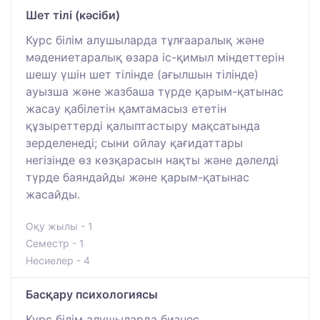
Шет тілі (кәсіби)
Курс білім алушыларда тұлғааралық және
мәдениетаралық өзара іс-қимыл міндеттерін
шешу үшін шет тілінде (ағылшын тілінде)
ауызша және жазбаша түрде қарым-қатынас
жасау қабілетін қамтамасыз ететін
құзыреттерді қалыптастыру мақсатында
зерделенеді; сыни ойлау қағидаттары
негізінде өз көзқарасын нақты және дәлелді
түрде баяндайды және қарым-қатынас
жасайды.
Оқу жылы - 1
Семестр - 1
Несиелер - 4
Басқару психологиясы
Курс білім алушыларда бизнес