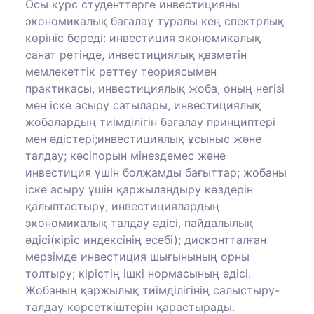
Осы курс студенттерге инвестицияны
экономикалық бағалау туралы кең спектрлық
көрініс береді: инвестиция экономикалық
санат ретінде, инвестициялық қвзметін
мемлекеттік реттеу теориясымен
практикасы, инвестициялық жоба, оның негізі
мен іске асыру сатылары, инвестициялық
жобалардың тиімділігін бағалау принциптері
мен əдістері;инвестициялық ұсыныс жəне
талдау; кəсіпорын мінездемес жəне
инвестиция үшін болжамды бағыттар; жобаны
іске асыру үшін қаржыландыру көздерін
қалыптастыру; инвестициялардың
экономикалық талдау əдісі, пайдалылық
əдісі(кіріс индексінің есебі); дисконтталған
мерзімде инвестиция шығынының орны
толтыру; кірістің ішкі нормасының əдісі.
Жобаның қаржылық тиімділігінің салыстыру-
талдау көрсеткіштерін қарастырады.