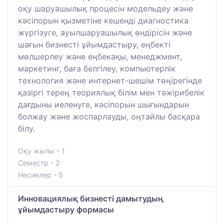
оқу шаруашылық процесін модельдеу жəне
кəсіпорын қызметіне кешенді диагностика
жүргізуге, ауылшаруашылық өндірісін жəне
шағын бизнесті ұйымдастыру, еңбекті
мөлшерлеу жəне еңбекақы, менеджмент,
маркетинг, баға белгілеу, компьютерлік
технология жəне интернет-шешім төңірегінде
қазіргі терең теориялық білім мен тəжірибелік
дағдыны иеленуге, кəсіпорын шығындарын
болжау жəне жоспарлауды, оңтайлы басқара
білу.
Оқу жылы - 1
Семестр - 2
Несиелер - 5
Инновациялық бизнесті дамытудың
ұйымдастыру формасы