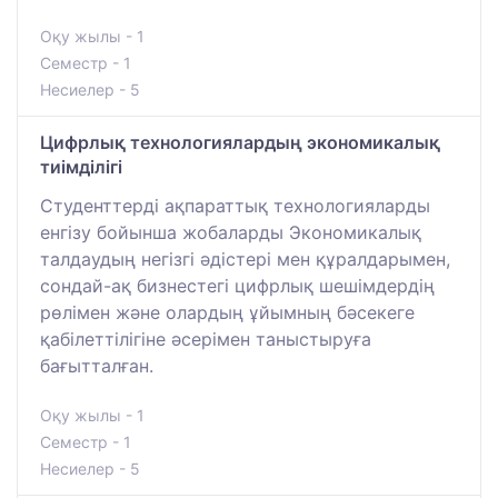
Оқу жылы - 1
Семестр - 1
Несиелер - 5
Цифрлық технологиялардың экономикалық
тиімділігі
Cтуденттерді ақпараттық технологияларды
енгізу бойынша жобаларды Экономикалық
талдаудың негізгі әдістері мен құралдарымен,
сондай-ақ бизнестегі цифрлық шешімдердің
рөлімен және олардың ұйымның бәсекеге
қабілеттілігіне әсерімен таныстыруға
бағытталған.
Оқу жылы - 1
Семестр - 1
Несиелер - 5