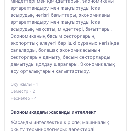
міндеттері мен қағидаттарын, экономиканы
әртараптандыру мен жаңғыртуды іске
асырудың негізгі бағыттары, экономиканы
әртараптандыру мен жаңғыртуды іске
асырудың мақсаты, міндеттері, бағыттары.
Экономиканың басым секторларын,
экспорттық әлеуеті бар ішкі сұраныс негізінде
салаларды, болашақ экономикасының
секторларын дамыту, басым секторларды
дамытуды қолдау шаралары. Экономикалық
өсу орталықтарын қалыптастыру.
Оқу жылы - 1
Семестр - 2
Несиелер - 4
Экономикадағы жасанды интеллект
Жасанды интеллектке кіріспе; машиналық
оқыту терминологиясы; деректерді