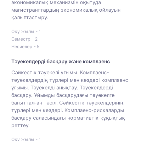
экономикалық механизмін оқытуда
магистранттардың экономикалық ойлауын
қалыптастыру.
Оқу жылы - 1
Семестр - 2
Несиелер - 5
Тәуекелдерді басқару және комплаенс
Cәйкестік тәуекелі ұғымы. Комплаенс-
тәуекелдердің түрлері мен көздері комплаенс
ұғымы. Тәуекелді анықтау. Тәуекелдерді
басқару. Ұйымды басқарудағы тәуекелге
бағытталған тәсіл. Сәйкестік тәуекелдерінің
түрлері мен көздері. Комплаенс-рискаларды
басқару саласындағы нормативтік-құқықтық
реттеу.
Оқу жылы - 1