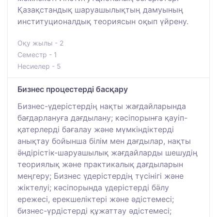
Қазақстандық шаруашылықтың дамуының
институционалдық теориясын оқып үйрену.
Оқу жылы - 2
Семестр - 1
Несиелер - 5
Бизнес процестерді басқару
Бизнес-үдерістердің нақты жағдайларында
бағдарлануға дағдылану; кәсіпорынға қауіп-
қатерлерді бағалау және мүмкіндіктерді
анықтау бойынша білім мен дағдылар, нақты
ӛндірістік-шаруашылық жағдайларды шешудің
теориялық және практикалық дағдыларын
меңгеру; Бизнес үдерістердің түсінігі және
жіктелуі; кәсіпорында үдерістерді бӛлу
ережесі, ерекшеліктері және әдістемесі;
бизнес-үрдістерді құжаттау әдістемесі;