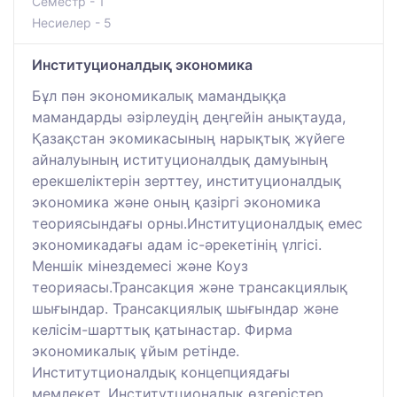
Семестр - 1
Несиелер - 5
Институционалдық экономика
Бұл пəн экономикалық мамандыққа
мамандарды əзірлеудің деңгейін анықтауда,
Қазақстан экомикасының нарықтық жүйеге
айналуының иституционалдық дамуының
ерекшеліктерін зерттеу, институционалдық
экономика жəне оның қазіргі экономика
теориясындағы орны.Институционалдық емес
экономикадағы адам іс-əрекетінің үлгісі.
Меншік мінездемесі жəне Коуз
теорияасы.Трансакция жəне трансакциялық
шығындар. Трансакциялық шығындар жəне
келісім-шарттық қатынастар. Фирма
экономикалық ұйым ретінде.
Институтционалдық концепциядағы
мемлекет. Институтционалық өзгерістер.