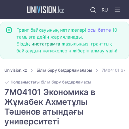
RU
Грант байқауының нәтижелері
осы бетте
10
тамызға дейін жарияланады.
Біздің
инстаграмға
жазылыңыз, гранттық
байқаудың нәтижелерін жіберіп алмау үшін!
Univision.kz
Білім беру бағдарламалары
7M04101 Эко
Қолданыстағы білім беру бағдарламасы
7M04101 Экономика в
Жұмабек Ахметұлы
Тәшенов атындағы
университеті