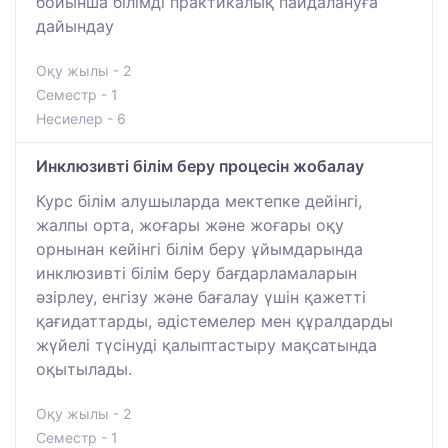
бойынша білімді практикалық пайдалануға
дайындау
Оқу жылы - 2
Семестр - 1
Несиелер - 6
Инклюзивті білім беру процесін жобалау
Курс білім алушыларда мектепке дейінгі,
жалпы орта, жоғары және жоғары оқу
орнынан кейінгі білім беру ұйымдарында
инклюзивті білім беру бағдарламаларын
әзірлеу, енгізу және бағалау үшін қажетті
қағидаттарды, әдістемелер мен құралдарды
жүйелі түсінуді қалыптастыру мақсатында
оқытылады.
Оқу жылы - 2
Семестр - 1