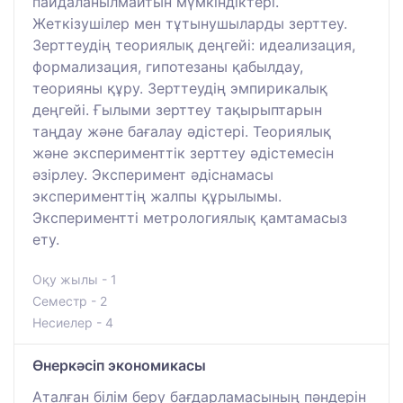
пайдаланылмайтын мүмкіндіктері.
Жеткізушілер мен тұтынушыларды зерттеу.
Зерттеудің теориялық деңгейі: идеализация,
формализация, гипотезаны қабылдау,
теорияны құру. Зерттеудің эмпирикалық
деңгейі. Ғылыми зерттеу тақырыптарын
таңдау және бағалау әдістері. Теориялық
және эксперименттік зерттеу әдістемесін
әзірлеу. Эксперимент әдіснамасы
эксперименттің жалпы құрылымы.
Экспериментті метрологиялық қамтамасыз
ету.
Оқу жылы - 1
Семестр - 2
Несиелер - 4
Өнеркәсіп экономикасы
Аталған білім беру бағдарламасының пəндерін