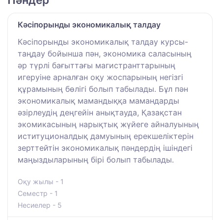
Кəсіпорынды экономикалық талдау
Кəсіпорынды экономикалық талдау курсы-
таңдау бойынша пəн, экономика саласының
əр түрлі бағыттағы магистранттарының
игеруіне арналған оқу жоспарының негізгі
құрамының бөлігі болып табылады. Бұл пəн
экономикалық мамандыққа мамандарды
əзірлеудің деңгейін анықтауда, Қазақстан
экомикасының нарықтық жүйеге айналуының
иституционалдық дамуының ерекшеліктерін
зерттейтін экономикалық пəндердің ішіндегі
маңыздыларының бірі болып табылады.
Оқу жылы - 1
Семестр - 1
Несиелер - 5