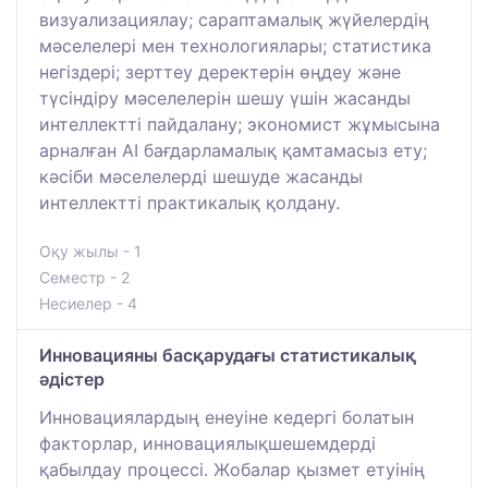
визуализациялау; сараптамалық жүйелердің
мәселелері мен технологиялары; статистика
негіздері; зерттеу деректерін өңдеу және
түсіндіру мәселелерін шешу үшін жасанды
интеллектті пайдалану; экономист жұмысына
арналған AI бағдарламалық қамтамасыз ету;
кәсіби мәселелерді шешуде жасанды
интеллектті практикалық қолдану.
Оқу жылы - 1
Семестр - 2
Несиелер - 4
Инновацияны басқарудағы статистикалық
әдістер
Инновациялардың енеуіне кедергі болатын
факторлар, инновациялықшешемдерді
қабылдау процессі. Жобалар қызмет етуінің