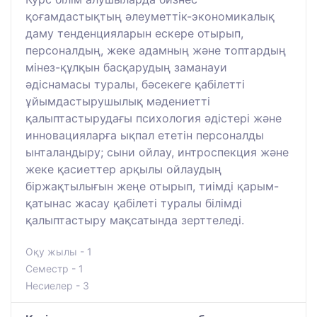
қоғамдастықтың әлеуметтік-экономикалық
даму тенденцияларын ескере отырып,
персоналдың, жеке адамның және топтардың
мінез-құлқын басқарудың заманауи
әдіснамасы туралы, бәсекеге қабілетті
ұйымдастырушылық мәдениетті
қалыптастырудағы психология әдістері және
инновацияларға ықпал ететін персоналды
ынталандыру; сыни ойлау, интроспекция және
жеке қасиеттер арқылы ойлаудың
біржақтылығын жеңе отырып, тиімді қарым-
қатынас жасау қабілеті туралы білімді
қалыптастыру мақсатында зерттеледі.
Оқу жылы - 1
Семестр - 1
Несиелер - 3