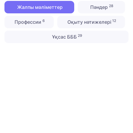
28
Жалпы мәліметтер
Пәндер
6
12
Профессии
Оқыту нәтижелері
29
Ұқсас БББ