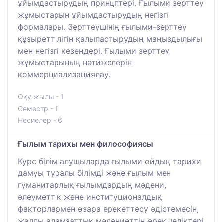
ұйымдастырудың принцптері. Ғылыми зерттеу
жұмыстарын ұйымдастырудың негізгі
формалары. Зерттеушінің ғылыми-зерттеу
құзыреттілігін қалыпастырудың маңыздылығы
мен негізгі кезеңдері. Ғылыми зерттеу
жұмыстарының нәтижелерін
коммерциализациялау.
Оқу жылы - 1
Семестр - 1
Несиелер - 6
Ғылым тарихы мен философиясы
Курс білім алушыларда ғылыми ойдың тарихи
дамуы туралы білімді және ғылым мен
гуманитарлық ғылымдардың мәдени,
әлеуметтік және институционалдық
факторлармен өзара әрекеттесу әдістемесін,
жалпы адамзаттық мәдениеттің ерекшеліктері