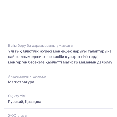
Білім беру бағдарламасының мақсаты
Ұлттық біліктілік жүйесі мен еңбек нарығы талаптарына
сай жалпымәдени және кәсіби құзыреттіліктерді
меңгерген бәсекеге қабілетті магистр маманын даярлау
Академиялық дәреже
Магистратура
Оқыту тілі
Русский, Қазақша
ЖОО атауы