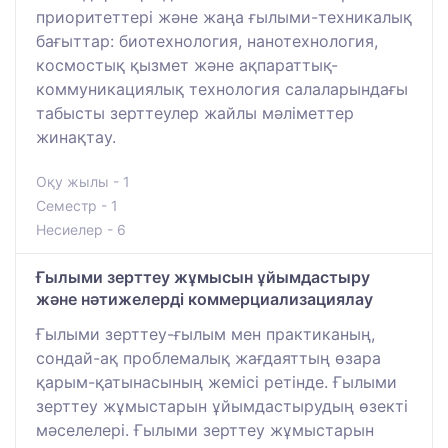
приоритеттері және жаңа ғылыми-техникалық
бағыттар: биотехнология, нанотехнология,
космостық қызмет және ақпараттық-
коммуникациялық технология салаларындағы
табысты зерттеулер жайлы мәліметтер
жинақтау.
Оқу жылы - 1
Семестр - 1
Несиелер - 6
Ғылыми зерттеу жұмысын ұйымдастыру
және нәтижелерді коммерциализациялау
Ғылыми зерттеу-ғылым мен практиканың,
сондай-ақ проблемалық жағдаяттың өзара
қарым-қатынасының жемісі ретінде. Ғылыми
зерттеу жұмыстарын ұйымдастырудың өзекті
мәселелері. Ғылыми зерттеу жұмыстарын