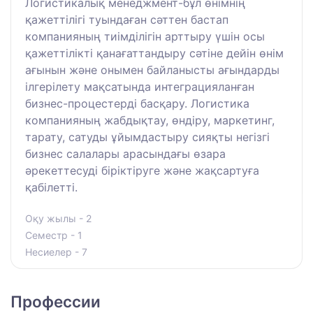
Логистикалық менеджмент-бұл өнімнің
қажеттілігі туындаған сәттен бастап
компанияның тиімділігін арттыру үшін осы
қажеттілікті қанағаттандыру сәтіне дейін өнім
ағынын және онымен байланысты ағындарды
ілгерілету мақсатында интеграцияланған
бизнес-процестерді басқару. Логистика
компанияның жабдықтау, өндіру, маркетинг,
тарату, сатуды ұйымдастыру сияқты негізгі
бизнес салалары арасындағы өзара
әрекеттесуді біріктіруге және жақсартуға
қабілетті.
Оқу жылы - 2
Семестр - 1
Несиелер - 7
Профессии