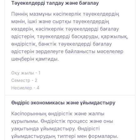
Тәуекелдерді талдау және бағалау
Пәннің мазмұны кәсіпкерлік тәуекелдердің
мәнін, ішкі және сыртқы тәуекелдердің
көздерін, кәсіпкерлік тәуекелдерді бағалау
әдістерін, тәуекелдерді басқаруды, қаржылық,
өндірістік, банктік тәуекелдерді бағалау
әдістерін зерделеуге байланысты мәселелер
шеңберін қамтиды.
Оқу жылы - 1
Семестр - 2
Несиелер - 4
Өндіріс экономикасы және ұйымдастыру
Кəсіпорынның өндірістік жəне жалпы
құрылымы. Өндірістік процесс жəне оны
уақытында ұйымдастыру. Өндірісті
ұйымдастырудың типтері мен формалары.