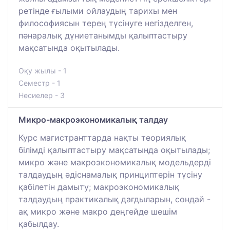
ретінде ғылыми ойлаудың тарихы мен
философиясын терең түсінуге негізделген,
пәнаралық дүниетанымды қалыптастыру
мақсатында оқытылады.
Оқу жылы - 1
Семестр - 1
Несиелер - 3
Микро-макроэкономикалық талдау
Курс магистранттарда нақты теориялық
білімді қалыптастыру мақсатында оқытылады;
микро және макроэкономикалық модельдерді
талдаудың әдіснамалық принциптерін түсіну
қабілетін дамыту; макроэкономикалық
талдаудың практикалық дағдыларын, сондай -
ақ микро және макро деңгейде шешім
қабылдау.