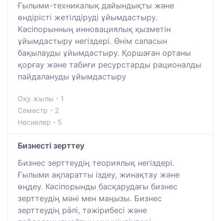
Ғылыми-техникалық дайындықты жəне
өндірісті жетілдіруді ұйымдастыру.
Кəсіпорынның инновациялық қызметін
ұйымдастыру негіздері. Өнім сапасын
бақылауды ұйымдастыру. Қоршаған ортаны
қорғау жəне табиғи ресурстарды рационалды
пайдалануды ұйымдастыру
Оқу жылы - 1
Семестр - 2
Несиелер - 5
Бизнесті зерттеу
Бизнес зерттеудің теориялық негіздері.
Ғылыми ақпаратты іздеу, жинақтау және
өңдеу. Кәсіпорынды басқарудағы бизнес
зерттеудің мәні мен маңызы. Бизнес
зерттеудің рӛлі, тәжірибесі және