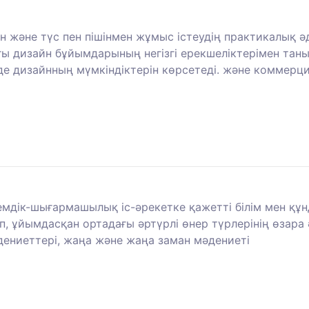
 және түс пен пішінмен жұмыс істеудің практикалық әдіс
ғы дизайн бұйымдарының негізгі ерекшеліктерімен тан
уде дизайнның мүмкіндіктерін көрсетеді. және коммер
ркемдік-шығармашылық іс-әрекетке қажетті білім мен қ
, ұйымдасқан ортадағы әртүрлі өнер түрлерінің өзара ә
дениеттері, жаңа және жаңа заман мәдениеті