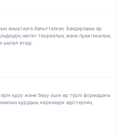
рын анықтауға бағытталған. Бағдарлама әр
шіндеудің негізгі теориялық және практикалық
 ықпал етеді.
ерін құру және беру үшін әр түрлі формадағы
рмасын құрудың көркемдік әдістерінің