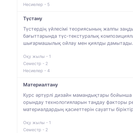
Несиелер - 5
Түстану
Түстердің үйлесімі теориясының жалпы заңды
бағыттарында түс-текстуралық композициялар
шығармашылық ойлау мен қиялды дамытады.
Оқу жылы - 1
Семестр - 2
Несиелер - 4
Материалтану
Курс әртүрлі дизайн мамандықтары бойынша 
орындау технологияларын таңдау факторы ре
материалдардың қасиеттерін сауатты бірікті
Оқу жылы - 1
Семестр - 2