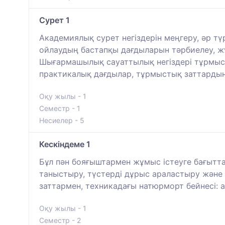
Сурет 1
Академиялық сурет негіздерін меңгеру, әр тү
ойлаудың бастапқы дағдыларын тәрбиелеу, ж
Шығармашылық сауаттылық негіздері тұрмыст
практикалық дағдылар, тұрмыстық заттардың
Оқу жылы - 1
Семестр - 1
Несиелер - 5
Кескіндеме 1
Бұл пән бояғыштармен жұмыс істеуге бағытта
таныстыру, түстерді дұрыс араластыру және т
заттармен, техникадағы натюрморт бейнесі: а
Оқу жылы - 1
Семестр - 2