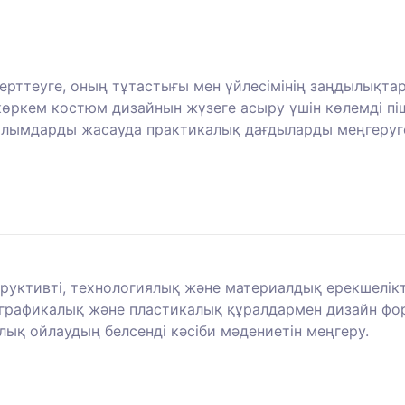
ерттеуге, оның тұтастығы мен үйлесімінің заңдылықта
 көркем костюм дизайнын жүзеге асыру үшін көлемді пі
лымдарды жасауда практикалық дағдыларды меңгеруге
труктивті, технологиялық және материалдық ерекшелікт
н графикалық және пластикалық құралдармен дизайн фо
ық ойлаудың белсенді кәсіби мәдениетін меңгеру.