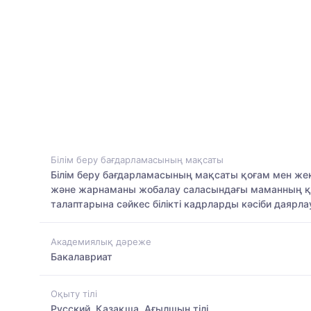
Білім беру бағдарламасының мақсаты
Білім беру бағдарламасының мақсаты қоғам мен жек
және жарнаманы жобалау саласындағы маманның құрам
талаптарына сәйкес білікті кадрларды кәсіби даяр
Академиялық дәреже
Бакалавриат
Оқыту тілі
Русский, Қазақша, Ағылшын тілі