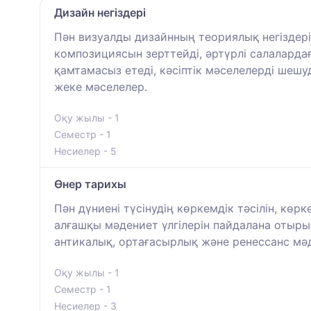
Дизайн негіздері
Пән визуалды дизайнның теориялық негіздерін
композициясын зерттейді, әртүрлі салаларда
қамтамасыз етеді, кәсіптік мәселелерді шеш
жеке мәселелер.
Оқу жылы - 1
Семестр - 1
Несиелер - 5
Өнер тарихы
Пән дүниені түсінудің көркемдік тәсілін, кө
алғашқы мәдениет үлгілерін пайдалана отырып
антикалық, ортағасырлық және ренессанс мә
Оқу жылы - 1
Семестр - 1
Несиелер - 3