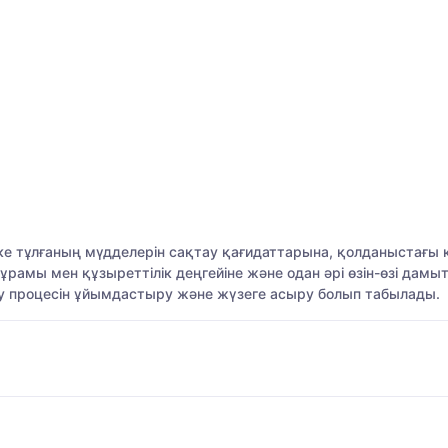
е тұлғаның мүдделерін сақтау қағидаттарына, қолданыстағы 
ы мен құзыреттілік деңгейіне және одан әрі өзін-өзі дамыту қ
лау процесін ұйымдастыру және жүзеге асыру болып табылады.