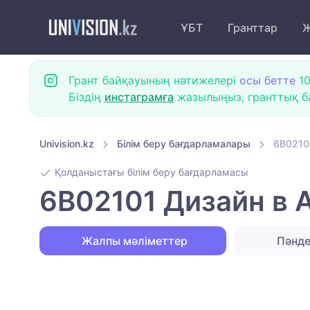
ҰБТ
Гранттар
Ж
Грант байқауының нәтижелері
осы бетте
10
Біздің
инстаграмға
жазылыңыз, гранттық ба
Univision.kz
Білім беру бағдарламалары
6B0210
Қолданыстағы білім беру бағдарламасы
6B02101 Дизайн в 
Жалпы мәліметтер
Пәнд