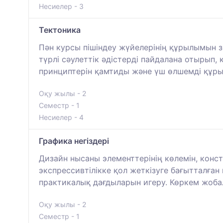
Несиелер - 3
Тектоника
Пән курсы пішіндеу жүйелерінің құрылымын з
түрлі сәулеттік әдістерді пайдалана отырып,
принциптерін қамтиды және үш өлшемді құры
Оқу жылы - 2
Семестр - 1
Несиелер - 4
Графика негіздері
Дизайн нысаны элементтерінің көлемін, конс
экспрессивтілікке қол жеткізуге бағытталға
практикалық дағдыларын игеру. Көркем жобал
Оқу жылы - 2
Семестр - 1