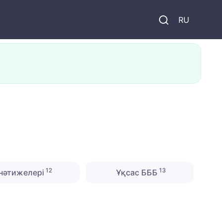
и
RU
12
13
нәтижелері
Ұқсас БББ