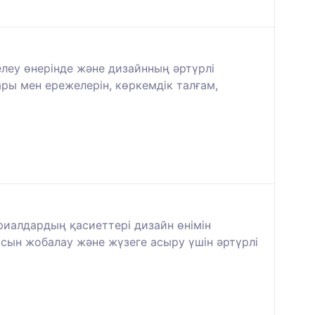
елеу өнерінде және дизайнның әртүрлі
ары мен ережелерін, көркемдік талғам,
иалдардың қасиеттері дизайн өнімін
сын жобалау және жүзеге асыру үшін әртүрлі