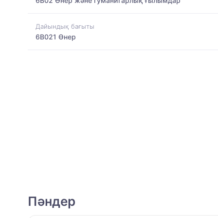
6B02 Өнер және гуманитарлық ғылымдар
Дайындық бағыты
6B021 Өнер
Пәндер