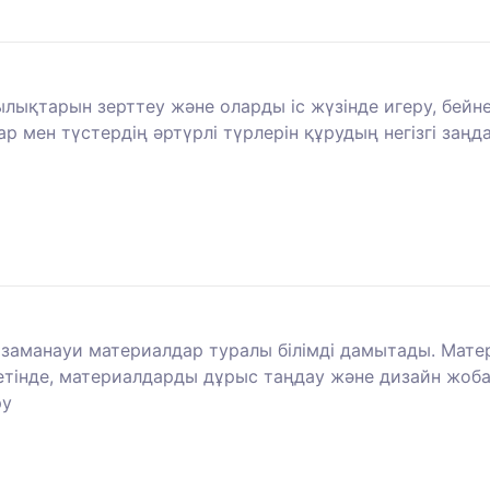
лықтарын зерттеу және оларды іс жүзінде игеру, бейн
 мен түстердің әртүрлі түрлерін құрудың негізгі заңд
заманауи материалдар туралы білімді дамытады. Матер
тінде, материалдарды дұрыс таңдау және дизайн жоба
ру