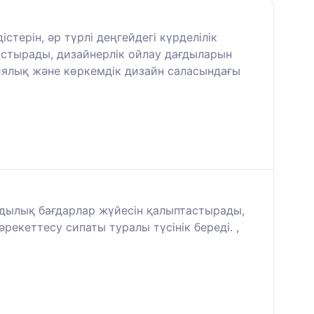
терін, әр түрлі деңгейдегі күрделілік
ыстырады, дизайнерлік ойлау дағдыларын
циялық және көркемдік дизайн саласындағы
ұндылық бағдарлар жүйесін қалыптастырады,
рекеттесу сипаты туралы түсінік береді. ,