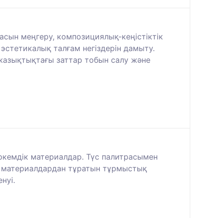
насын меңгеру, композициялық-кеңістіктік
стетикалық талғам негіздерін дамыту.
жазықтықтағы заттар тобын салу және
өркемдік материалдар. Түс палитрасымен
сті материалдардан тұратын тұрмыстық
нуі.