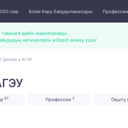
ОО-лар
Білім беру бағдарламалары
Професси
 тамызға дейін жарияланады.
йқаудың нәтижелерін жіберіп алмау үшін!
1 Дизайн в АГЭУ
АГЭУ
87
2
ер
Профессии
Оқыту 