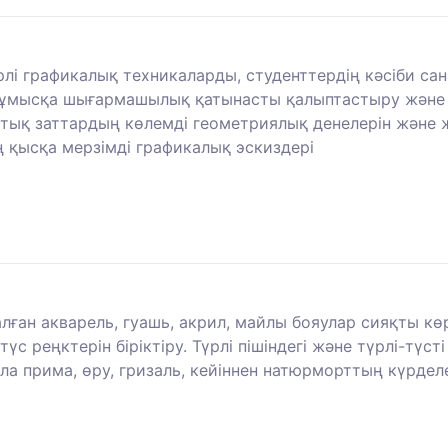
рлі графикалық техникаларды, студенттердің кәсіби са
ұмысқа шығармашылық қатынасты қалыптастыру және э
ық заттардың көлемді геометриялық денелерін және 
 қысқа мерзімді графикалық эскиздері
лған акварель, гуашь, акрил, майлы бояулар сияқты к
үс реңктерін біріктіру. Түрлі пішіндегі және түрлі-тү
ла прима, өру, гризаль, кейіннен натюрморттың күрделе