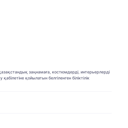
қазақстандық заңнамаға, костюмдерді, интерьерлерді
абілетіне қойылатын белгіленген біліктілік