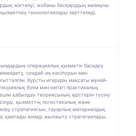
лардың жіктелуі, жобаны басқарудың мазмұны
 қызметінің технологиялары зерттеледі.
порындардың операциялық қызметін басқару
өмендету, сондай-ақ кәсіпорын мен
ытталған. Курсты игерудің мақсаты мұнай-
еориялық білім мен негізгі практикалық
ешім қабылдау теориясының әдістерін түсіну
інуді, қызметтің логистикалық және
иялау стратегиясын, тауарлық-материалдық
ді қамтиды өнімді жылжыту стратегиялары,