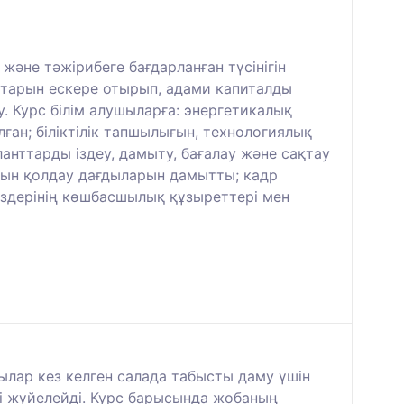
әне тәжірибеге бағдарланған түсінігін
аттарын ескере отырып, адами капиталды
 Курс білім алушыларға: энергетикалық
ған; біліктілік тапшылығын, технологиялық
анттарды іздеу, дамыту, бағалау және сақтау
ғын қолдау дағдыларын дамытты; кадр
өздерінің көшбасшылық құзыреттері мен
шылар кез келген салада табысты даму үшін
мді жүйелейді. Курс барысында жобаның