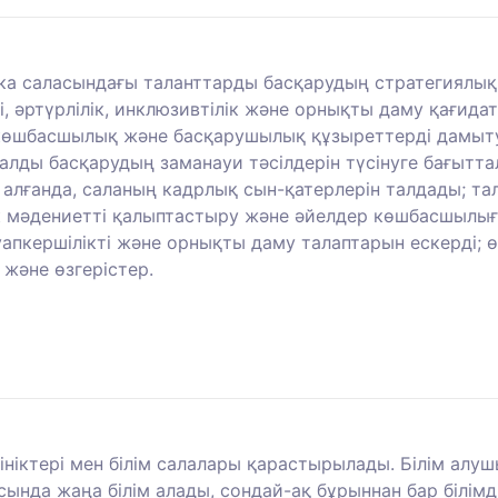
а саласындағы таланттарды басқарудың стратегиялық ж
і, әртүрлілік, инклюзивтілік және орнықты даму қағид
 көшбасшылық және басқарушылық құзыреттерді дамыту.
лды басқарудың заманауи тәсілдерін түсінуге бағыттал
 алғанда, саланың кадрлық сын-қатерлерін талдады; тал
ік мәдениетті қалыптастыру және әйелдер көшбасшылы
уапкершілікті және орнықты даму талаптарын ескерді; 
және өзгерістер.
ініктері мен білім салалары қарастырылады. Білім алу
асында жаңа білім алады, сондай-ақ бұрыннан бар білі