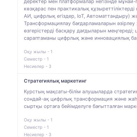
деректер мен платформалар негізінде мұнай
көзқарас пен практикалық құзыреттіліктерді 
АИ, цифрлық егіздер, IoT, Автоматтандыру) 
Трансформациялау бағдарламаларын әзірлеу ж
өзгерістерді басқару дағдыларын меңгереді;
сараптаманы цифрлық және инновациялық бас
Оқу жылы - 1
Семестр - 1
Несиелер - 3
Стратегиялық маркетинг
Курстың мақсаты-білім алушыларда стратеги
сондай-ақ цифрлық трансформация және жаһа
сыртқы ортаға бейімделуге бағытталған марк
Оқу жылы - 1
Семестр - 1
Несиелер - 3