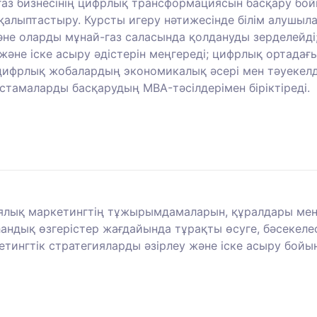
-газ бизнесінің цифрлық трансформациясын басқару бо
қалыптастыру. Курсты игеру нәтижесінде білім алушылар
және оларды мұнай-газ саласында қолдануды зерделейді
әне іске асыру әдістерін меңгереді; цифрлық ортада
 цифрлық жобалардың экономикалық әсері мен тәуекелд
тамаларды басқарудың MBA-тәсілдерімен біріктіреді.
ялық маркетингтің тұжырымдамаларын, құралдары мен п
ндық өзгерістер жағдайында тұрақты өсуге, бәсекел
етингтік стратегияларды әзірлеу және іске асыру бойы