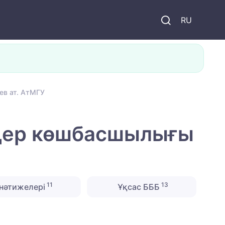
и
RU
ев ат. АтМГУ
лдер көшбасшылығы
11
13
нәтижелері
Ұқсас БББ