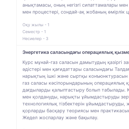
анықтамасы, оның негізгі сипаттамалары мен
мен процестері, сондай-ақ жобаның өмірлік ци
Оқу жылы - 1
Семестр - 1
Несиелер - 3
Энергетика саласындағы операциялық қызме
Курс мұнай-газ саласын дамытудың қазіргі з
әдістері мен қағидаттары саласындағы Талда
нарықтың ішкі және сыртқы конъюнктурасын 
газ саласы кәсіпорындарының операциялық қы
дағдыларды қалыптастыру болып табылады. К
мен қолдануды, нарықты ұйымдастыруды зертт
технологиялық тізбектерін ұйымдастыруды, 
қорларды басқару теориясы мен практикасын,
Жедел жоспарлау және бақылау.