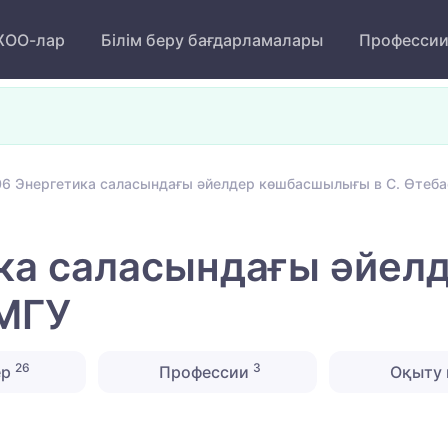
ОО-лар
Білім беру бағдарламалары
Професси
6 Энергетика саласындағы әйелдер көшбасшылығы в С. Өтеба
ка саласындағы әйе
тМГУ
26
3
ер
Профессии
Оқыту 