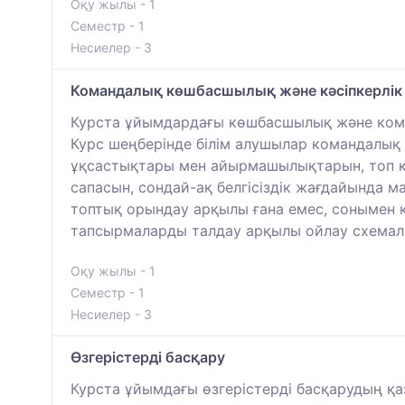
Оқу жылы - 1
Семестр - 1
Несиелер - 3
Командалық көшбасшылық және кәсіпкерлік
Курста ұйымдардағы көшбасшылық және коман
Курс шеңберінде білім алушылар командалық
ұқсастықтары мен айырмашылықтарын, топ қа
сапасын, сондай-ақ белгісіздік жағдайында м
топтық орындау арқылы ғана емес, сонымен 
тапсырмаларды талдау арқылы ойлау схемала
Оқу жылы - 1
Семестр - 1
Несиелер - 3
Өзгерістерді басқару
Курста ұйымдағы өзгерістерді басқарудың қаз