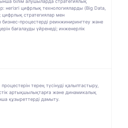
йынша білім алушыларда стратегиялық
: негізгі цифрлық технологияларды (Big Data,
; цифрлық стратегиялар мен
ғы бизнес-процестерді реинжинирингтеу және
ерін бағалауды үйренеді; инженерлік
роцестерін терең түсінуді қалыптастыру,
естік артықшылықтарға және динамикалық
нша құзыреттерді дамыту.