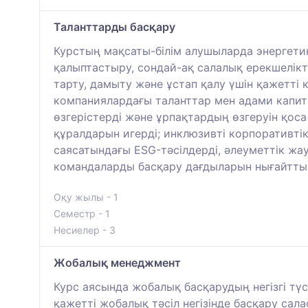
Таланттарды басқару
Курстың мақсаты-білім алушыларда энергетик
қалыптастыру, сондай-ақ салалық ерекшелікт
тарту, дамыту және ұстап қалу үшін қажетті
компаниялардағы таланттар мен адами капита
өзгерістерді және ұрпақтардың өзгеруін қоса
құралдарын игерді; инклюзивті корпоративт
саясатындағы ESG-тәсілдерді, әлеуметтік жа
командаларды басқару дағдыларын нығайтты 
Оқу жылы - 1
Семестр - 1
Несиелер - 3
Жобалық менеджмент
Курс аясында жобалық басқарудың негізгі түс
қажетті жобалық тәсіл негізінде басқару сал