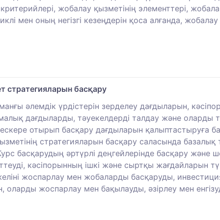
 критерийлері, жобалау қызметінің элементтері, жоба
клі мен оның негізгі кезеңдерін қоса алғанда, жобалау
т стратегияларын басқару
аманғы әлемдік үрдістерін зерделеу дағдыларын, кәсі
малық дағдыларды, тәуекелдерді талдау және оларды т
ескере отырып басқару дағдыларын қалыптастыруға бағ
зметінің стратегияларын басқару саласында базалық т
урс басқарудың әртүрлі деңгейлерінде басқару және ш
еуді, кәсіпорынның ішкі және сыртқы жағдайларын түс
желіні жоспарлау мен жобаларды басқаруды, инвестиц
 оларды жоспарлау мен бақылауды, әзірлеу мен енгізу