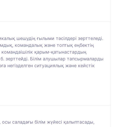
алық шешудің ғылыми тәсілдері зерттеледі.
ымдық, командалық және топтық еңбектің
, командаішілік қарым-қатынастардың
 б. зерттейді. Білім алушылар тапсырмаларды
а негізделген ситуациялық және кейстік
, осы саладағы білім жүйесі қалыптасады,