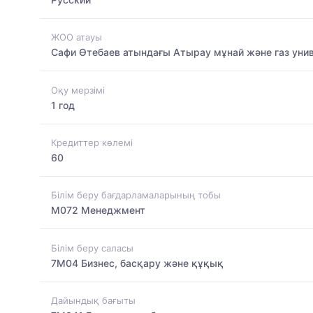
ЖОО атауы
Сафи Өтебаев атындағы Атырау мұнай және газ унив
Оқу мерзімі
1 год
Кредиттер көлемі
60
Білім беру бағдарламаларының тобы
M072 Менеджмент
Білім беру саласы
7M04 Бизнес, басқару және құқық
Дайындық бағыты