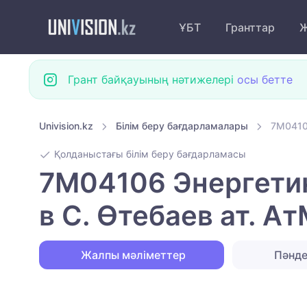
ҰБТ
Гранттар
Ж
Грант байқауының нәтижелері
осы бетте
Univision.kz
Білім беру бағдарламалары
7M0410
Қолданыстағы білім беру бағдарламасы
7M04106 Энергети
в С. Өтебаев ат. А
Жалпы мәліметтер
Пәнд