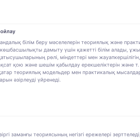
 ойлау
далық білім беру мәселелерін теориялық және практик
 көшбасшылықты дамыту үшін қажетті білім алады, ұж
тысушыларының рөлі, міндеттері мен жауапкершілігін
ақсат қою және шешім қабылдау ерекшеліктерін және т.
қатар теориялық модельдер мен практикалық мысалдарғ
рын әзірлеуді үйренеді.
іргі заманғы теориясының негізгі ережелері зерттеледі