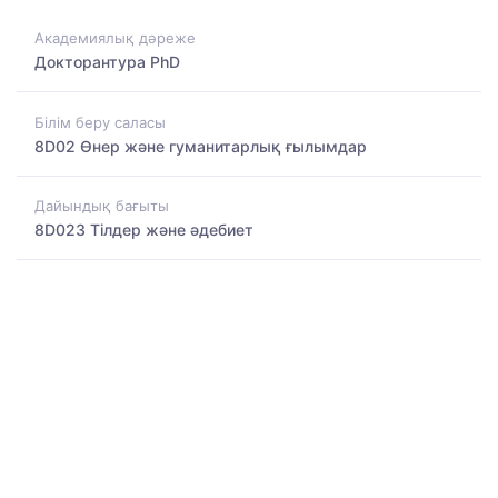
Академиялық дәреже
Докторантура PhD
Білім беру саласы
8D02 Өнер және гуманитарлық ғылымдар
Дайындық бағыты
8D023 Тілдер және әдебиет