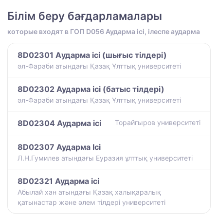
Білім беру бағдарламалары
которые входят в ГОП D056 Аударма ісі, ілеспе аударма
8D02301 Aударма ісі (шығыс тілдері)
әл-Фараби атындағы Қазақ Ұлттық университеті
8D02302 Аударма ісі (батыс тілдері)
әл-Фараби атындағы Қазақ Ұлттық университеті
8D02304 Аударма ісі
Торайгыров университеті
8D02307 Аударма Ісі
Л.Н.Гумилев атындағы Еуразия ұлттық университеті
8D02321 Аударма ісі
Абылай хан атындағы Қазақ халықаралық
қатынастар және әлем тілдері университеті