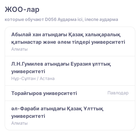
ЖОО-лар
которые обучают D056 Аударма ісі, ілеспе аударма
Абылай хан атындағы Қазақ халықаралық
қатынастар және әлем тілдері университеті
Алматы
Л.Н.Гумилев атындағы Еуразия ұлттық
университеті
Нұр-Сұлтан / Астана
Торайгыров университеті
Павлодар
әл-Фараби атындағы Қазақ Ұлттық
университеті
Алматы