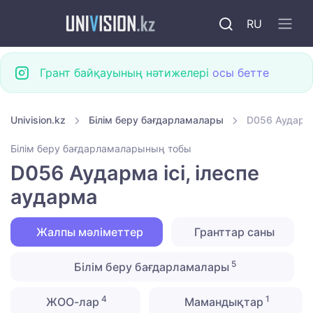
RU
Грант байқауының нәтижелері
осы бетте
Univision.kz
Білім беру бағдарламалары
D056 Аударма
Білім беру бағдарламаларының тобы
D056 Аударма ісі, ілеспе
аударма
Жалпы мәліметтер
Гранттар саны
5
Білім беру бағдарламалары
4
1
ЖОО-лар
Мамандықтар