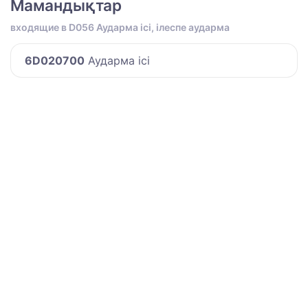
Мамандықтар
входящие в D056 Аударма ісі, ілеспе аударма
6D020700
Аударма ісі