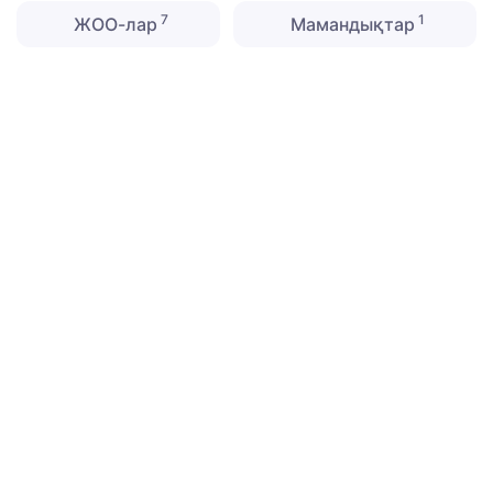
7
1
ЖОО-лар
Мамандықтар