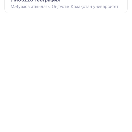
М.Әуезов атындағы Оңтүстік Қазақстан университеті