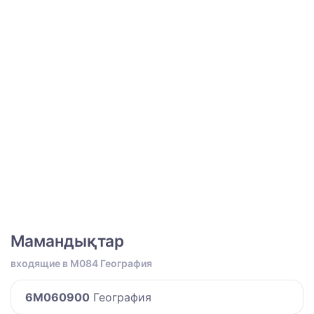
Мамандықтар
входящие в M084 География
6M060900
География