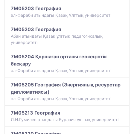
7M05203 География
әл-Фараби атындағы Қазақ Ұлттық университеті
7M05203 География
Абай атындағы Қазақ ұлттық педагогикалық
университеті
7M05204 Қоршаған ортаны геокеңістік
басқару
әл-Фараби атындағы Қазақ Ұлттық университеті
7M05205 География (Энергиялық ресурстар
дипломатиясы)
әл-Фараби атындағы Қазақ Ұлттық университеті
7M05213 География
Л.Н.Гумилев атындағы Еуразия ұлттық университеті
7M05220 География