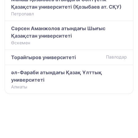
Қазақстан университеті (Қозыбаев ат. СҚУ)
Петропавл
Сәрсен Аманжолов атындағы Шығыс
Қазақстан университеті
Өскемен
Торайгыров университеті
Павлодар
әл-Фараби атындағы Қазақ Ұлттық
университеті
Алматы