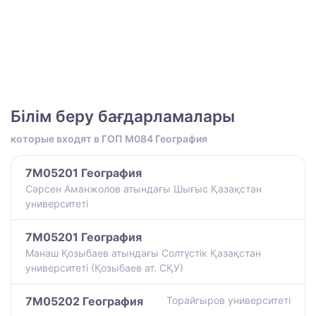
Білім беру бағдарламалары
которые входят в ГОП M084 География
7M05201 География
Сәрсен Аманжолов атындағы Шығыс Қазақстан
университеті
7M05201 География
Манаш Қозыбаев атындағы Солтүстік Қазақстан
университеті (Қозыбаев ат. СҚУ)
7M05202 География
Торайгыров университеті