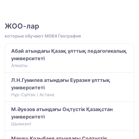
ЖОО-лар
которые обучают M084 География
Абай атындағы Қазақ ұлттық педагогикалық
университеті
Алматы
Л.Н.Гумилев атындағы Еуразия ұлттық
университеті
Нұр-Сұлтан / Астана
М.Әуезов атындағы Оңтүстік Қазақстан
университеті
Шымкент
Манаш Қозыбаев атындағы Солтүстік