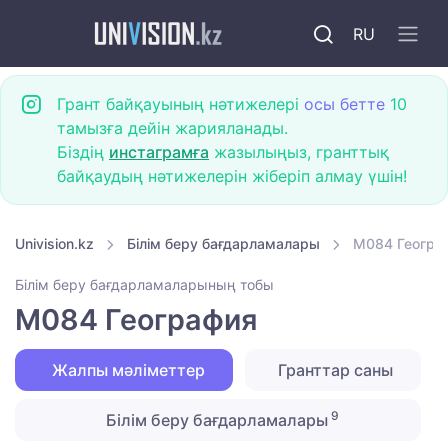
RU
Грант байқауының нәтижелері
осы бетте
10
тамызға дейін жарияланады.
Біздің
инстаграмға
жазылыңыз, гранттық
байқаудың нәтижелерін жіберіп алмау үшін!
Univision.kz
Білім беру бағдарламалары
M084 Геогра
Білім беру бағдарламаларының тобы
M084 География
Жалпы мәліметтер
Гранттар саны
9
Білім беру бағдарламалары