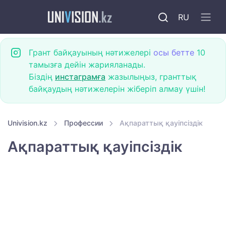
RU
Грант байқауының нәтижелері
осы бетте
10
тамызға дейін жарияланады.
Біздің
инстаграмға
жазылыңыз, гранттық
байқаудың нәтижелерін жіберіп алмау үшін!
Univision.kz
Профессии
Ақпараттық қауіпсіздік
Ақпараттық қауіпсіздік