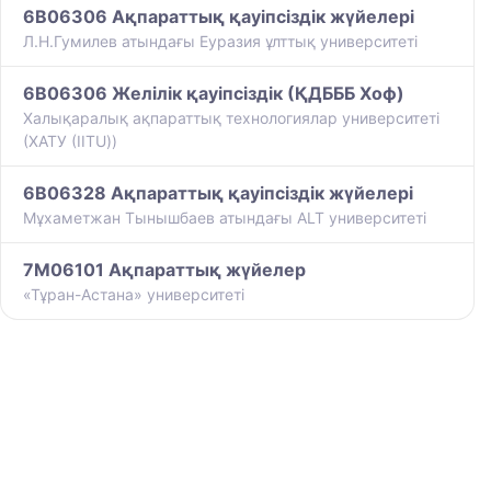
6B06306 Ақпараттық қауіпсіздік жүйелері
Л.Н.Гумилев атындағы Еуразия ұлттық университеті
6B06306 Желілік қауіпсіздік (ҚДБББ Хоф)
Халықаралық ақпараттық технологиялар университеті
(ХАТУ (IITU))
6B06328 Ақпараттық қауіпсіздік жүйелері
Мұхаметжан Тынышбаев атындағы ALT университеті
7M06101 Ақпараттық жүйелер
«Тұран-Астана» университеті