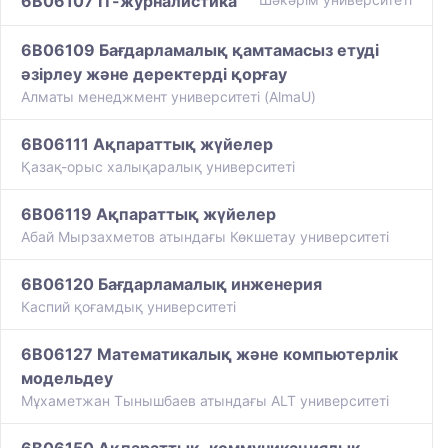
6B06107 ІТ-журналистика
6B06109 Бағдарламалық қамтамасыз етуді
әзірлеу және деректерді қорғау
Алматы менеджмент университеті (AlmaU)
6B06111 Ақпараттық жүйелер
Қазақ-орыс халықаралық университеті
6B06119 Ақпараттық жүйелер
Абай Мырзахметов атындағы Көкшетау университеті
6B06120 Бағдарламалық инженерия
Каспий қоғамдық университеті
6B06127 Математикалық және компьютерлік
модельдеу
Мұхаметжан Тынышбаев атындағы ALT университеті