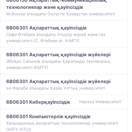
6B06150 Ақпараттық-коммуникациялық
технологиялар және қауіпсіздік
М.Әуезов атындағы Оңтүстік Қазақстан университеті
6B06301 Ақпараттық қауіпсіздік
Сафи Өтебаев атындағы Атырау мұнай және газ
университеті (С. Өтебаев ат. АтМГУ)
6B06301 Ақпараттық қауіпсіздік жүйелері
Әбілқас Сағынов атындағы Қарағанды техникалық
университеті (ҚМТУ)
6B06301 Ақпараттық қауіпсіздік жүйелері
әл-Фараби атындағы Қазақ Ұлттық университеті
6B06301 Киберқауіпсіздік
Нархоз Университеті
6B06301 Компьютерлік қауіпсіздік
Халықаралық ақпараттық технологиялар университеті
(ХАТУ (IITU))