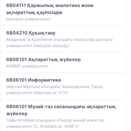
6B04111 Қаржылық аналитика және
ақпараттық қауіпсіздік
Шәкәрім университеті
6B04210 Құқықтану
Академик Ә.Қуатбеков атындағы Халықтар достығы
университеті (Halyqtar dostyǵy)
6B06101 Ақпараттық жүйелер
КИМЭП университеті
6B06101 Информатика
Шерхан Мұртаза атындағы Халықаралық Тараз
университеті (Мұртаза ат. ХТУ)
6B06101 Мұнай-газ саласындағы ақпараттық
жүйелер
Сафи Өтебаев атындағы Атырау мұнай және газ
университеті (С. Өтебаев ат. АтМГУ)