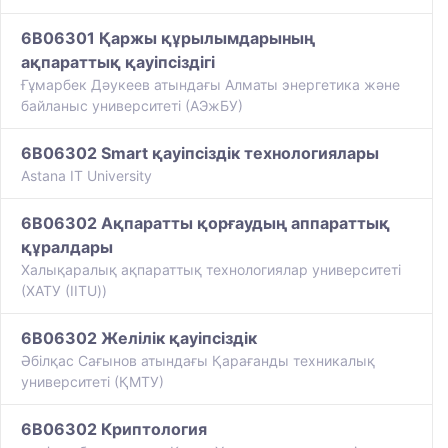
6B06301 Қаржы құрылымдарының
ақпараттық қауіпсіздігі
Ғұмарбек Дәукеев атындағы Алматы энергетика және
байланыс университеті (АЭжБУ)
6B06302 Smart қауіпсіздік технологиялары
Astana IT University
6B06302 Ақпаратты қорғаудың аппараттық
құралдары
Халықаралық ақпараттық технологиялар университеті
(ХАТУ (IITU))
6B06302 Желілік қауіпсіздік
Әбілқас Сағынов атындағы Қарағанды техникалық
университеті (ҚМТУ)
6B06302 Криптология