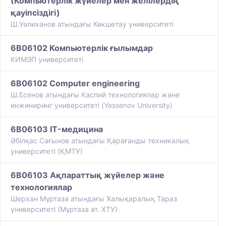
(Компьютерлік жүйелер мен желілердің
қауіпсіздігі)
Ш.Уәлиханов атындағы Көкшетау университетi
6B06102 Компьютерлік ғылымдар
КИМЭП университеті
6B06102 Сomputer engineering
Ш.Есенов атындағы Каспий технологиялар және
инжиниринг университеті (Yessenov University)
6B06103 IT-медицина
Әбілқас Сағынов атындағы Қарағанды техникалық
университеті (ҚМТУ)
6B06103 Ақпараттық жүйелер және
технологиялар
Шерхан Мұртаза атындағы Халықаралық Тараз
университеті (Мұртаза ат. ХТУ)