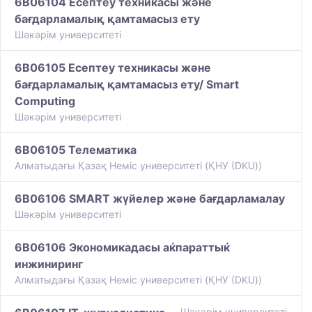
6B06104 Есептеу техникасы және
бағдарламалық қамтамасыз ету
Шәкәрім университеті
6B06105 Есептеу техникасы және
бағдарламалық қамтамасыз ету/ Smart
Computing
Шәкәрім университеті
6B06105 Телематика
Алматыдағы Қазақ Немiс университетi (ҚНУ (DKU))
6B06106 SMART жүйелер және бағдарламалау
Шәкәрім университеті
6B06106 Экономикадаєы аќпараттыќ
инжиниринг
Алматыдағы Қазақ Немiс университетi (ҚНУ (DKU))
Шәкәрім университеті