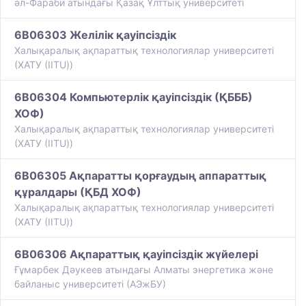
әл-Фараби атындағы Қазақ Ұлттық университеті
6B06303 Желілік қауіпсіздік
Халықаралық ақпараттық технологиялар университеті
(ХАТУ (IITU))
6B06304 Компьютерлік қауіпсіздік (ҚБББ)
ХОФ)
Халықаралық ақпараттық технологиялар университеті
(ХАТУ (IITU))
6B06305 Ақпаратты қорғаудың аппараттық
құралдары (ҚБД ХОФ)
Халықаралық ақпараттық технологиялар университеті
(ХАТУ (IITU))
6B06306 Ақпараттық қауіпсіздік жүйелері
Ғұмарбек Дәукеев атындағы Алматы энергетика және
байланыс университеті (АЭжБУ)