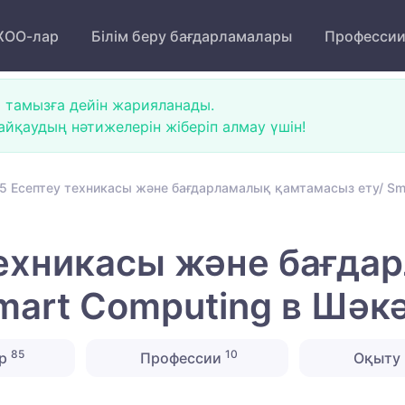
ОО-лар
Білім беру бағдарламалары
Професси
 тамызға дейін жарияланады.
йқаудың нәтижелерін жіберіп алмау үшін!
5 Есептеу техникасы және бағдарламалық қамтамасыз ету/ Sma
техникасы және бағда
mart Computing в Шәкә
85
10
ер
Профессии
Оқыту 