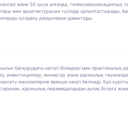
Advanced және 5G қоса алғанда, телекоммуникациялық 
арттары мен архитектурасын түсінуді қалыптастырады,
ияларды қолдану дағдыларын дамытады.
сын басқарудағы негізгі білімдері мен практикалық да
еу, инвестициялау, жинақтау және қаржылық тәуекелде
рсету мәселелеріне ерекше көңіл бөлінеді. Бұл курсты
тарынан, қаржылық пирамидалардан аулақ болуға және