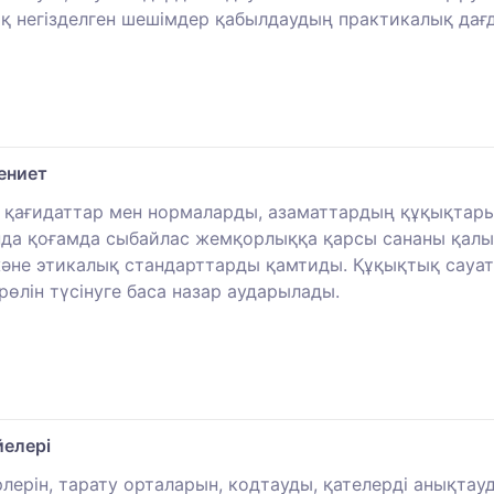
лық негізделген шешімдер қабылдаудың практикалық да
ениет
, қағидаттар мен нормаларды, азаматтардың құқықтарын
да қоғамда сыбайлас жемқорлыққа қарсы сананы қалып
және этикалық стандарттарды қамтиды. Құқықтық сауа
 рөлін түсінуге баса назар аударылады.
йелері
рлерін, тарату орталарын, кодтауды, қателерді анықта