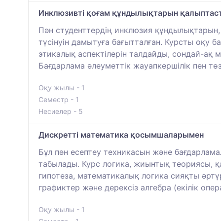
Инклюзивті қоғам құндылықтарын қалыптас
Пән студенттердің инклюзия құндылықтарын, ә
түсінуін дамытуға бағытталған. Курсты оқу 
этикалық аспектілерін талдайды, сондай-ақ 
Бағдарлама әлеуметтік жауапкершілік пен төзі
Оқу жылы - 1
Семестр - 1
Несиелер - 5
Дискретті математика қосымшаларымен
Бұл пән есептеу техникасын және бағдарлам
табылады. Курс логика, жиынтық теориясы, қ
гипотеза, математикалық логика сияқты әрт
графиктер және дерексіз алгебра (екілік опер
Оқу жылы - 1