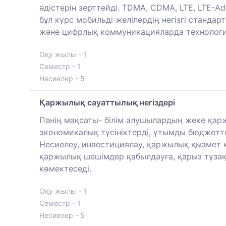
әдістерін зерттейді. TDMA, CDMA, LTE, LTE-
бұл курс мобильді желілердің негізгі станд
және цифрлық коммуникацияларда технолог
Оқу жылы - 1
Семестр - 1
Несиелер - 5
Қаржылық сауаттылық негіздері
Пәнің мақсаты- білім алушылардың жеке қаржы
экономикалық түсініктерді, ұтымды бюджетт
Несиелеу, инвестициялау, қаржылық қызмет кө
қаржылық шешімдер қабылдауға, қарыз тұзақ
көмектеседі.
Оқу жылы - 1
Семестр - 1
Несиелер - 5