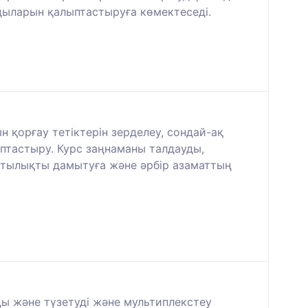
ғдыларын қалыптастыруға көмектеседі.
 қорғау тетіктерін зерделеу, сондай-ақ
тастыру. Курс заңнаманы талдауды,
ттылықты дамытуға және әрбір азаматтың
уды және түзетуді және мультиплекстеу