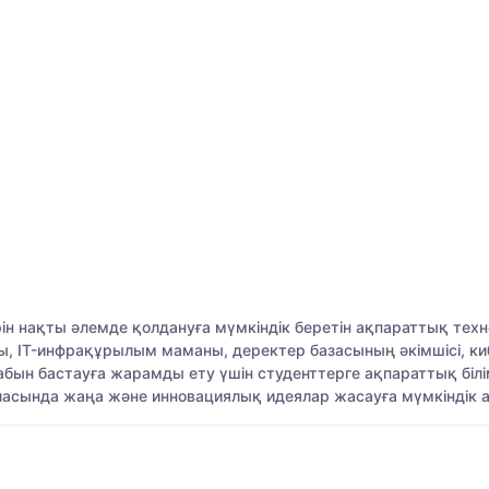
ін нақты әлемде қолдануға мүмкіндік беретін ақпараттық техн
 IT-инфрақұрылым маманы, деректер базасының әкімшісі, киб
бын бастауға жарамды ету үшін студенттерге ақпараттық білі
ласында жаңа және инновациялық идеялар жасауға мүмкіндік 