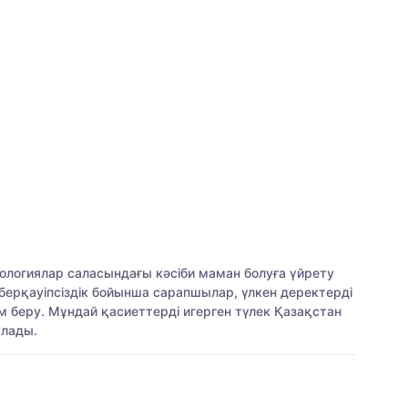
ологиялар саласындағы кәсіби маман болуға үйрету
ерқауіпсіздік бойынша сарапшылар, үлкен деректерді
м беру. Мұндай қасиеттерді игерген түлек Қазақстан
алады.