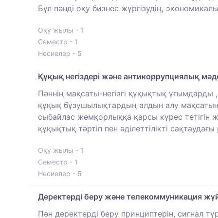
Бұл пәнді оқу бизнес жүргізудің, экономика
Оқу жылы - 1
Семестр - 1
Несиелер - 5
Құқық негіздері және антикоррупциялық мәд
Пәннің мақсаты-негізгі құқықтық ұғымдарды 
құқық бұзушылықтардың алдын алу мақсатын
сыбайлас жемқорлыққа қарсы күрес тетігін 
құқықтық тәртіп пен әділеттілікті сақтаудағы
Оқу жылы - 1
Семестр - 1
Несиелер - 5
Деректерді беру және телекоммуникация жү
Пән деректерді беру принциптерін, сигнал тү