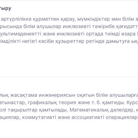
тыру
ртүрлілікке құрметпен қарау, мүмкіндіктер мен білім 
барысында білім алушылар инклюзивті тәжірибе қағида
мультимәдениетті және инклюзивті ортада тиімді өзар
мділікті негізгі кәсіби құзыреттер ретінде дамытуға ық
алық жасақтама инженериясын оқитын білім алушыларғ
атынастар, графикалық теория және т. б. қамтиды. Кур
үрлі тақырыптар қамтылады. Математикалық дәлелдер, 
ациялар, коммутативті және ассоциативті операциялар ж