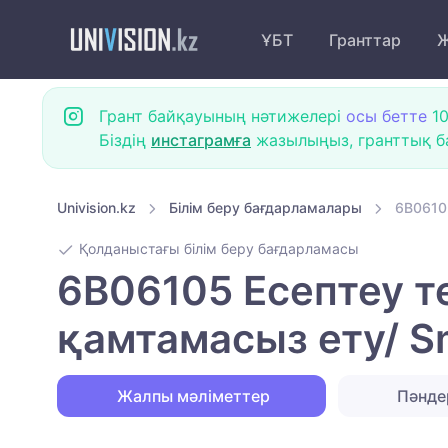
ҰБТ
Гранттар
Ж
Грант байқауының нәтижелері
осы бетте
10
Біздің
инстаграмға
жазылыңыз, гранттық ба
Univision.kz
Білім беру бағдарламалары
6B0610
Қолданыстағы білім беру бағдарламасы
6B06105 Есептеу 
қамтамасыз ету/ S
Жалпы мәліметтер
Пәнд