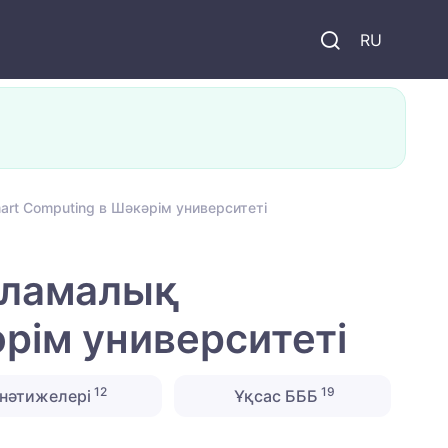
и
RU
rt Computing в Шәкәрім университеті
рламалық
рім университеті
12
19
нәтижелері
Ұқсас БББ