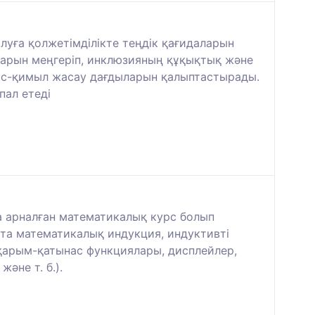
алуға қолжетімділікте теңдік қағидаларын
ттарын меңгеріп, инклюзияның құқықтық және
а іс-қимыл жасау дағдыларын қалыптастырады.
пал етеді
а арналған математикалық курс болып
ста математикалық индукция, индуктивті
қарым-қатынас функциялары, дисплейлер,
әне т. б.).