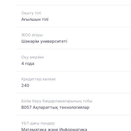
Оқыту тілі
Ағылшын тілі
ЖОО атауы
Шәкәрім университеті
Оқу мерзімі
4 года
Кредиттер көлемі
240
Білім беру бағдарламаларының тобы
B057 Ақпараттық технологиялар
ҰБТ-дағы пәндер
Математика және Информатика