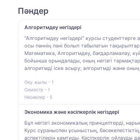
Пәндер
Алгоритмдеу негіздері
"Алгоритмдеу негіздері" курсы студенттерге 
осы пәннің пәні болып табылатын тақырыптар 
Математика, Алгоритмдеу, бағдарламалау, күй
бойынша орындалады, оның негізгі тармақта
алгоритмді іске асыру; алгоритмді және оның
Оқу жылы - 1
Семестр - 1
Несиелер - 5
Экономика және кәсіпкерлік негіздері
Бұл негізгі экономикалық принциптерді, нар
Курс сұраныспен ұсыныстың, бәсекелестіктің
аспектілерін қамтиды. Кәсіпкерлік ойлауды д