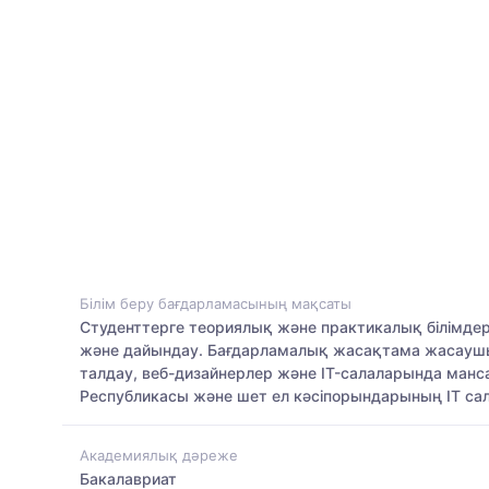
Білім беру бағдарламасының мақсаты
Студенттерге теориялық және практикалық білімдер
және дайындау. Бағдарламалық жасақтама жасаушы,
талдау, веб-дизайнерлер және IT-салаларында манса
Республикасы және шет ел кәсіпорындарының IT са
Академиялық дәреже
Бакалавриат