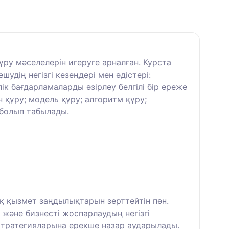
ұру мәселелерін игеруге арналған. Курста
дің негізгі кезеңдері мен әдістері:
к бағдарламаларды әзірлеу белгілі бір ереже
құру; модель құру; алгоритм құру;
у болып табылады.
қ қызмет заңдылықтарын зерттейтін пән.
және бизнесті жоспарлаудың негізгі
 стратегияларына ерекше назар аударылады.