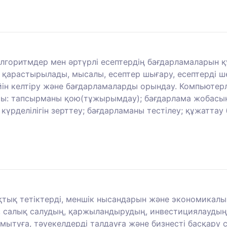
алгоритмдер мен әртүрлі есептердің бағдарламаларын қ
қарастырылады, мысалы, есептер шығару, есептерді шешу
ін келтіру және бағдарламаларды орындау. Компьютерлі
ры: тапсырманы қою(тұжырымдау); бағдарлама жобасын 
 күрделілігін зерттеу; бағдарламаны тестілеу; құжатта
ықтық тетіктерді, меншік нысандарын және экономикалы
, салық салудың, қаржыландырудың, инвестициялаудың 
амытуға, тәуекелдерді талдауға және бизнесті басқару