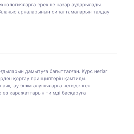
технологияларға ерекше назар аударылады.
 байланыс арналарының сипаттамаларын талдау
ғдыларын дамытуға бағытталған. Курс негізгі
рден қорғау принциптерін қамтиды.
 аяқтау білім алушыларға негізделген
 өз қаражаттарын тиімді басқаруға