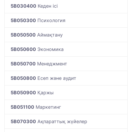
5B030400
Кеден ісі
5B050300
Психология
5B050500
Аймақтану
5B050600
Экономика
5B050700
Менеджмент
5B050800
Есеп және аудит
5B050900
Қаржы
5B051100
Маркетинг
5B070300
Ақпараттық жүйелер