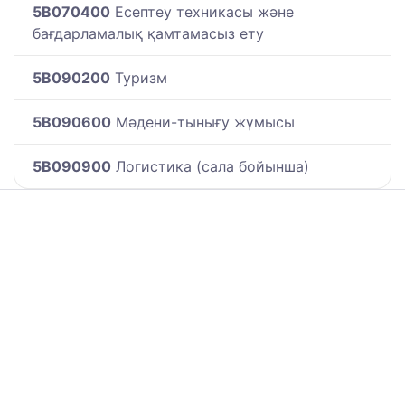
5B070400
Есептеу техникасы және
бағдарламалық қамтамасыз ету
5B090200
Туризм
5B090600
Мәдени-тынығу жұмысы
5B090900
Логистика (сала бойынша)