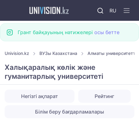
RU
Грант байқауының нәтижелері
осы бетте
Univision.kz
ВУЗы Казахстана
Алматы университетте
Халықаралық көлік және
гуманитарлық университеті
Негізгі ақпарат
Рейтинг
Білім беру бағдарламалары