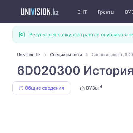
ЕНТ
Гранты
ВУ
Результаты конкурса грантов опубликован
Univision.kz
Специальности
Специальность 6D
6D020300 Истори
4
Общие сведения
ВУЗы