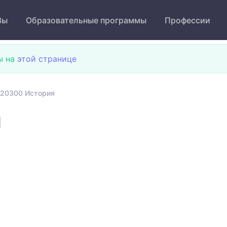
Зы
Образовательные программы
Профессии
ы на
этой странице
020300 История
я