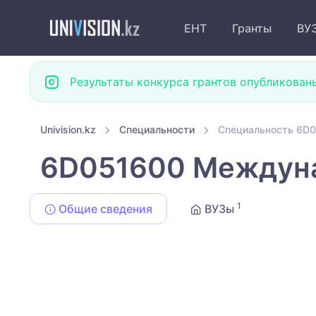
ЕНТ
Гранты
ВУ
Результаты конкурса грантов опубликован
Univision.kz
Специальности
Специальность 6D
6D051600 Междуна
1
Общие сведения
ВУЗы