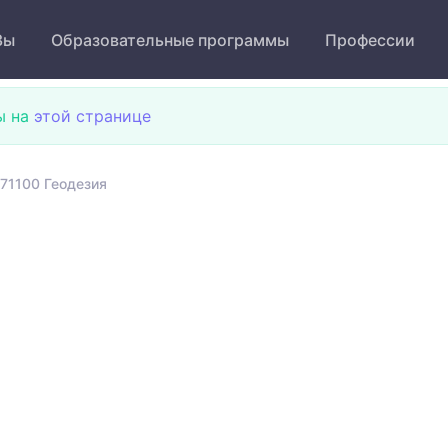
Зы
Образовательные программы
Профессии
ы на
этой странице
71100 Геодезия
я