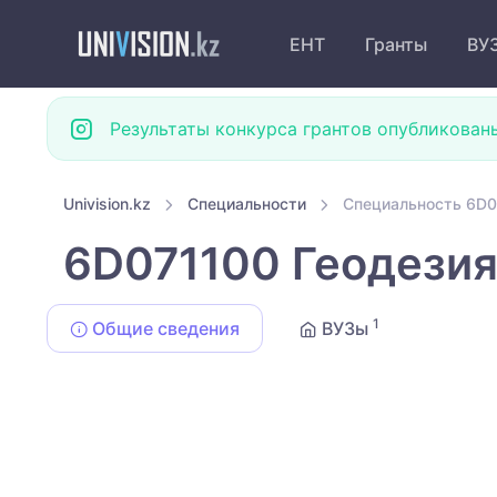
ЕНТ
Гранты
ВУ
Результаты конкурса грантов опубликован
Univision.kz
Специальности
Специальность 6D0
6D071100 Геодези
1
Общие сведения
ВУЗы