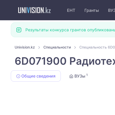
ЕНТ
Гранты
ВУ
Результаты конкурса грантов опубликован
Univision.kz
Специальности
Специальность 6D0
6D071900 Радиотех
1
Общие сведения
ВУЗы