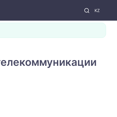
KZ
 телекоммуникации