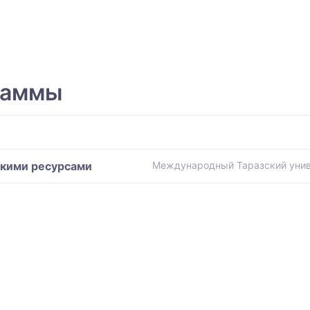
раммы
кими ресурсами
Международный Таразский унив