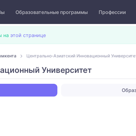
Зы
Образовательные программы
Профессии
ы на
этой странице
ымкента
Центрально-Азиатский Инновационный Университе
вационный Университет
Обра