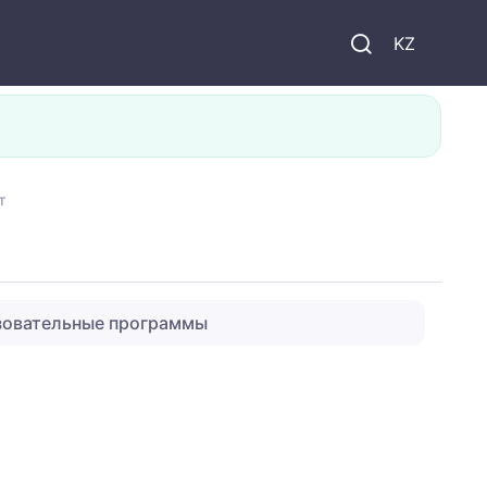
KZ
т
зовательные программы