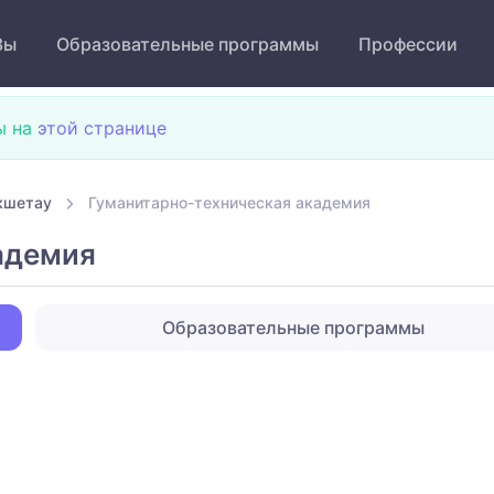
Зы
Образовательные программы
Профессии
ы на
этой странице
кшетау
Гуманитарно-техническая академия
адемия
Образовательные программы