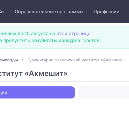
Зы
Образовательные программы
Профессии
кованы до 10 августа на
этой странице
.
не пропустить результаты конкурса грантов!
ызылорды
Гуманитарно-технический институт «Акмешит»
ститут «Акмешит»
ция