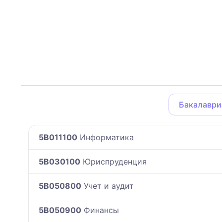
Бакалаври
5B011100
Информатика
5B030100
Юриспруденция
5B050800
Учет и аудит
5B050900
Финансы