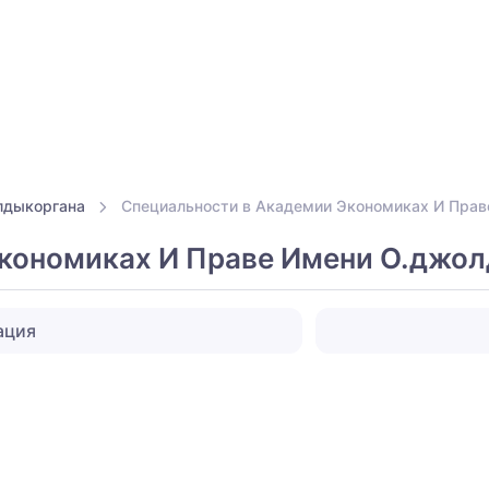
лдыкоргана
Специальности в Академии Экономиках И Прав
кономиках И Праве Имени О.джо
ация