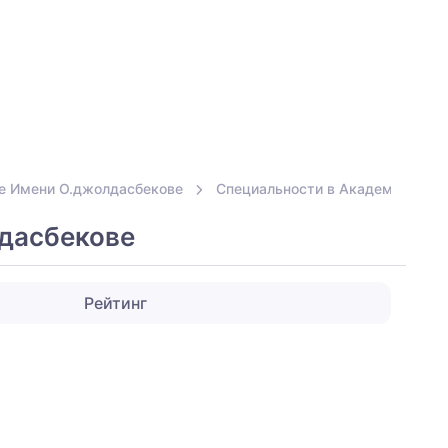
е Имени О.джолдасбекове
Специальности в Академии Экон
лдасбекове
Рейтинг