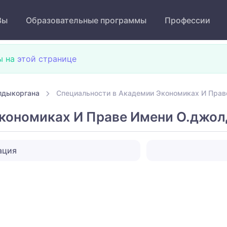
Зы
Образовательные программы
Профессии
ы на
этой странице
лдыкоргана
Специальности в Академии Экономиках И Прав
кономиках И Праве Имени О.джо
ация