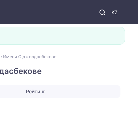
KZ
е Имени О.джолдасбекове
лдасбекове
Рейтинг