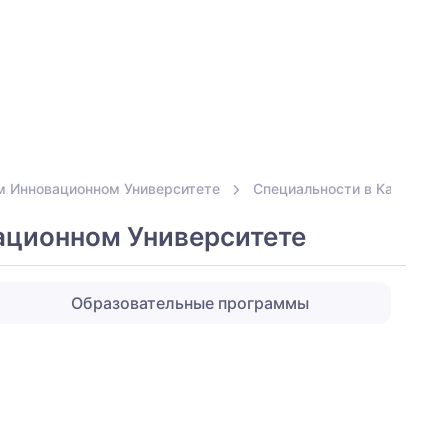
м Инновационном Университете
Специальности в Казахско
ационном Университете
Образовательные программы