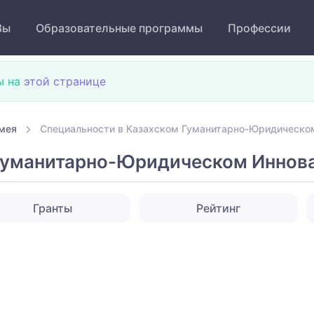
Зы
Образовательные программы
Профессии
ы на
этой странице
мея
Специальности в Казахском Гуманитарно-Юридическо
 Гуманитарно-Юридическом Иннов
Гранты
Рейтинг