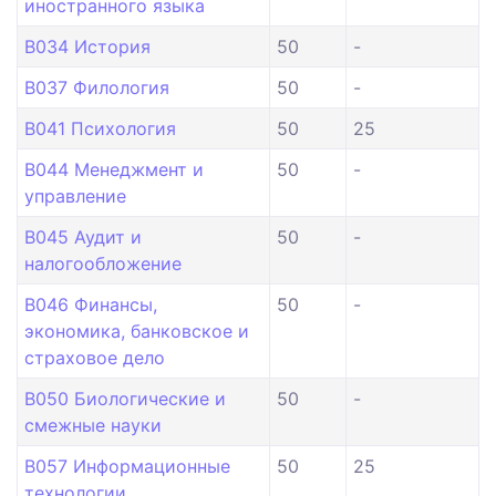
иностранного языка
B034 История
50
-
B037 Филология
50
-
B041 Психология
50
25
B044 Менеджмент и
50
-
управление
B045 Аудит и
50
-
налогообложение
B046 Финансы,
50
-
экономика, банковское и
страховое дело
B050 Биологические и
50
-
смежные науки
B057 Информационные
50
25
технологии