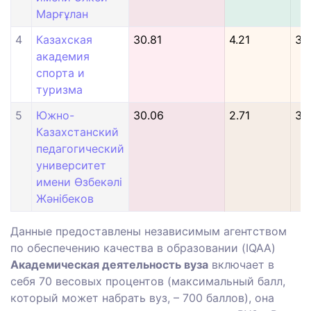
Марғұлан
4
Казахская
30.81
4.21
3.
академия
спорта и
туризма
5
Южно-
30.06
2.71
3.
Казахстанский
педагогический
университет
имени Өзбекәлі
Жәнібеков
Данные предоставлены независимым агентством
по обеспечению качества в образовании (IQAA)
Академическая деятельность вуза
включает в
себя 70 весовых процентов (максимальный балл,
который может набрать вуз, – 700 баллов), она