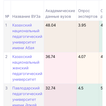
Академические
Опрос
Оп
№
Название ВУЗа
данные вузов
экспертов
ра
1
Казахский
48.04
3.95
4.
национальный
педагогический
университет
имени Абая
2
Казахский
36.74
4.07
4.4
национальный
женский
педагогический
университет
3
Павлодарский
32.74
4.5
5
педагогический
университет
имени Әлкей