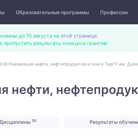
Зы
Образовательные программы
Профессии
кованы до 10 августа на
этой странице
.
не пропустить результаты конкурса грантов!
218 Реализация нефти, нефтепродуктов и газа в ТарГУ им. Дула
я нефти, нефтепродукт
59
Дисциплины
Результаты обучен