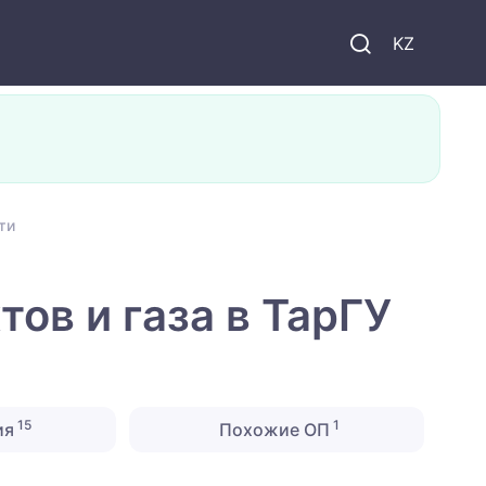
KZ
ти
ов и газа в ТарГУ
15
1
ия
Похожие ОП