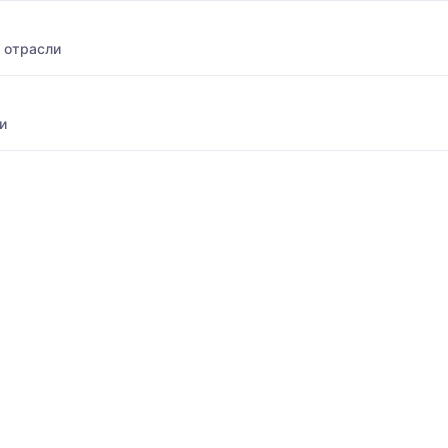
 отрасли
и