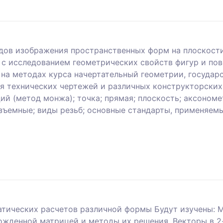
дов изображения пространственных форм на плоскост
 с исследованием геометрических свойств фигур и по
на методах курса начертательный геометрии, государ
ия технических чертежей и различных конструкторских
й (метод монжа); точка; прямая; плоскость; аксономе
азъемные; виды резьб; основные стандарты, применяе
атических расчетов различной формы Будут изучены: 
жденной матрицей и методы их решения. Векторы в 2