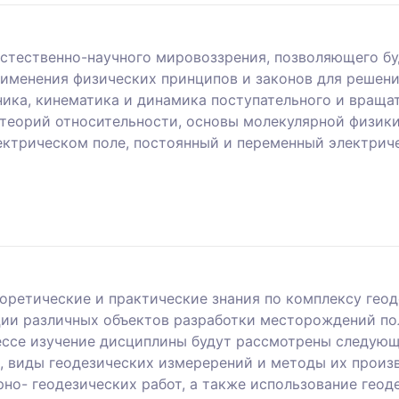
стественно-научного мировоззрения, позволяющего б
именения физических принципов и законов для решения
ника, кинематика и динамика поступательного и враща
теорий относительности, основы молекулярной физики
ектрическом поле, постоянный и переменный электриче
оретические и практические знания по комплексу геод
ции различных объектов разработки месторождений по
ессе изучение дисциплины будут рассмотрены следую
х, виды геодезических измеререний и методы их прои
но- геодезических работ, а также использование геод