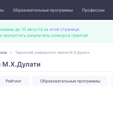
Зы
Образовательные программы
Профессии
кованы до 10 августа на
этой странице
.
не пропустить результаты конкурса грантов!
раза
Таразский университет имени М.Х.Дулати
и М.Х.Дулати
Рейтинг
Образовательные программы