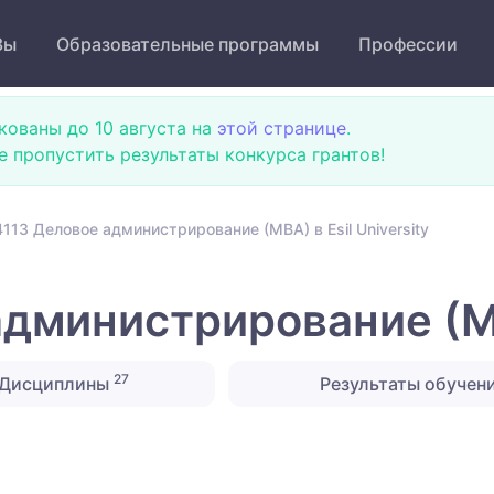
Зы
Образовательные программы
Профессии
кованы до 10 августа на
этой странице
.
не пропустить результаты конкурса грантов!
113 Деловое администрирование (МВА) в Esil University
министрирование (МВА
27
Дисциплины
Результаты обучен