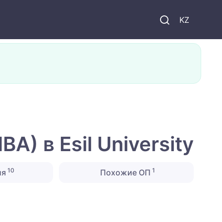
KZ
) в Esil University
10
1
ия
Похожие ОП