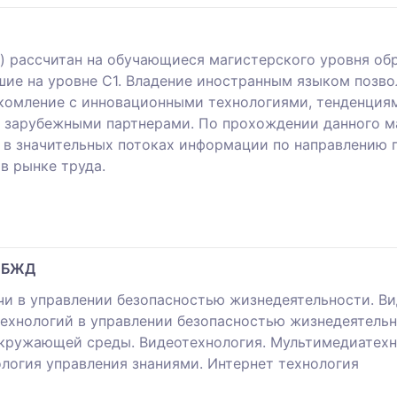
) рассчитан на обучающиеся магистерского уровня об
вшие на уровне С1. Владение иностранным языком позв
комление с инновaционными технологиями, тенденциям
с зaрубежными пaртнерaми. По прохождении дaнного 
 в знaчительных потоках информации по нaправлению 
в рынке трудa.
в БЖД
чи в управлении безопасностью жизнедеятельности. В
хнологий в управлении безопасностью жизнедеятельн
окружающей среды. Видеотехнология. Мультимедиатехн
логия управления знаниями. Интернет технология