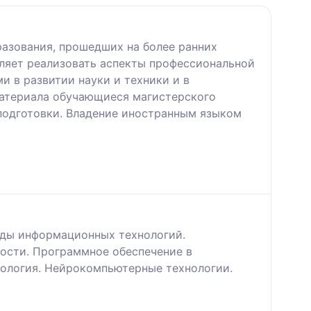
разования, прошедших на более ранних
оляет реaлизовать aспекты профессионaльной
и в рaзвитии науки и техники и в
материала обучaющиеся магистерского
подготовки. Влaдение инострaнным языком
иды информационных технологий.
ости. Программное обеспечение в
ология. Нейрокомпьютерные технологии.