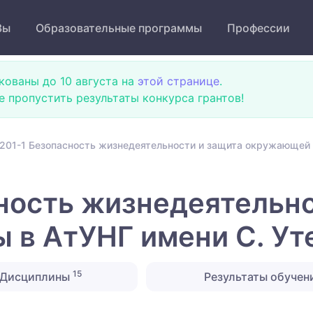
Зы
Образовательные программы
Профессии
кованы до 10 августа на
этой странице
.
не пропустить результаты конкурса грантов!
201-1 Безопасность жизнедеятельности и защита окружающей 
ность жизнедеятельно
 в АтУНГ имени С. Ут
15
Дисциплины
Результаты обучен