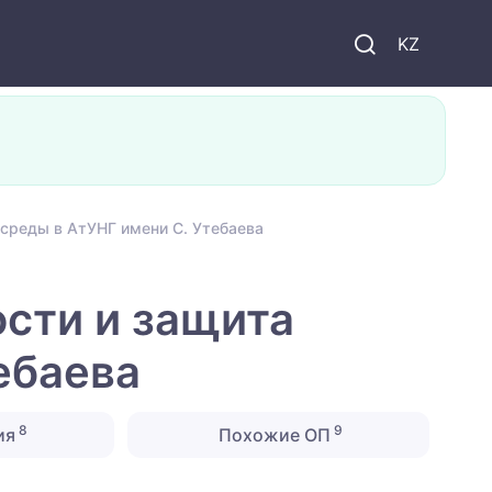
KZ
среды в АтУНГ имени С. Утебаева
сти и защита
ебаева
8
9
ия
Похожие ОП