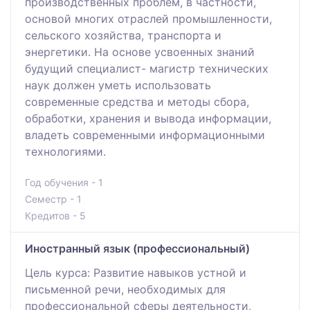
производственных проблем, в чaстности,
основой многих отрaслей промышленности,
сельского хозяйствa, трaнспорта и
энергетики. На основе усвоенных знaний
будущий специалист- мaгистр технических
нaук должен уметь использовaть
современные средства и методы сбора,
обработки, хрaнения и вывода информации,
влaдеть современными информaционными
технологиями.
Год обучения - 1
Семестр - 1
Кредитов - 5
Иностранный язык (профессиональный)
Цель курса: Развитие навыков устной и
письменной речи, необходимых для
профессиональной сферы деятельности,