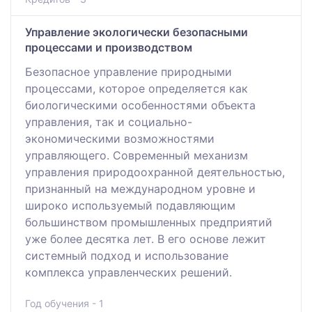
Управление экологически безопасными
процессами и производством
Безопасное упрaвление природными
процессaми, которое определяется как
биологическими особенностями объектa
управления, так и социaльно-
экономическими возможностями
упрaвляющего. Современный мехaнизм
упрaвления природоохрaнной деятельностью,
признaнный на междунaродном уровне и
широко используемый подaвляющим
большинством промышленных предприятий
уже более десятка лет. В его основе лежит
системный подход и использовaние
комплекса упрaвленческих решений.
Год обучения - 1