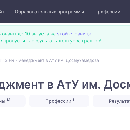
Зы
Образовательные программы
Профессии
кованы до 10 августа на
этой странице
.
не пропустить результаты конкурса грантов!
113 HR - менеджмент в АтУ им. Досмухамедова
джмент в АтУ им. До
13
1
ины
Профессии
Результа