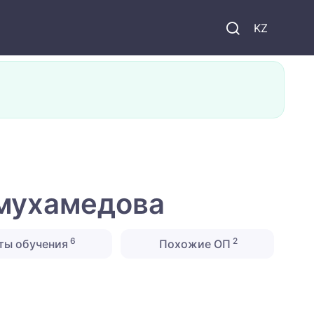
KZ
смухамедова
6
2
ты обучения
Похожие ОП