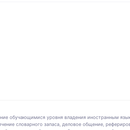
ание обучающимися уровня владения иностранным язык
ичение словарного запаса, деловое общение, рефериро