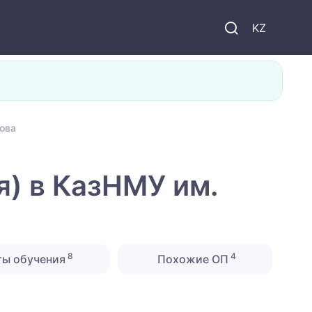
KZ
ова
я) в КазНМУ им.
8
4
ты обучения
Похожие ОП