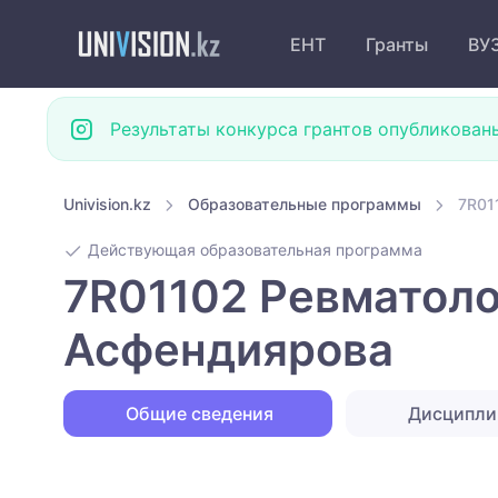
ЕНТ
Гранты
ВУ
Результаты конкурса грантов опубликован
Univision.kz
Образовательные программы
7R01
Действующая образовательная программа
7R01102 Ревматоло
Асфендиярова
Общие сведения
Дисципл