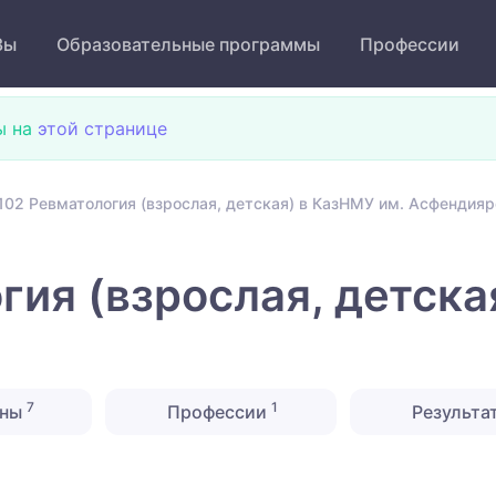
Зы
Образовательные программы
Профессии
ы на
этой странице
102 Ревматология (взрослая, детская) в КазНМУ им. Асфендияр
гия (взрослая, детска
7
1
ины
Профессии
Результа